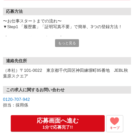
応募方法
〜お仕事スタートまでの流れ〜
▼Step1 「履歴書」「証明写真不要」で簡単、3つの登録方法！
【オンライン登録（目安5分）】
もっと見る
いつでも好きな時間に登録OK
【電話登録（目安20分）】
受付時間/平日9:00〜19:00
連絡先住所
※電話登録の場合、就業前には登録会へお越しください
（本社）〒101-0022 東京都千代田区神田練塀町85番地 JEBL秋
葉原スクエア
【来場登録（目安1時間30分）】
受付時間/平日10:00〜17:00
この求人に関するお問い合わせ
▼Step2 全国にあるお仕事の中から、あなたにピッタリのお仕事を
0120-707-942
ご案内
担当：採用係
▼Step3 就業前に職場見学で気になる事はしっかりチェック！
▼Step4 気に入ったら雇用契約・お仕事スタート
応募画面へ進む
応募⇒最短で2日後からの勤務も可能です！
1分で応募完了!!
キープ