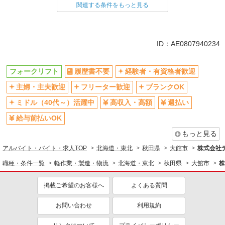
フォークリフト
関連する条件をもっと見る
同じ特徴から求人を探す
ミドル（40代～）活躍中
車通勤OK
ID：AE0807940234
交通費支給
社会保険あり
フォークリフト
履歴書不要
経験者・有資格者歓迎
主婦・主夫歓迎
フリーター歓迎
ブランクOK
ミドル（40代～）活躍中
高収入・高額
週払い
給与前払いOK
もっと見る
アルバイト・バイト・求人TOP
北海道・東北
秋田県
大館市
株式会社テ
職種・条件一覧
軽作業・製造・物流
北海道・東北
秋田県
大館市
株
掲載ご希望のお客様へ
よくある質問
お問い合わせ
利用規約