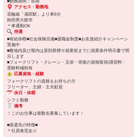
■勤務期間：長期
アクセス・勤務地
花輪線「扇田駅」より車6分
秋田県大館市
＊車通勤OK
待遇
■有給休暇■社会保険完備■退職金制度■お友達紹介キャンペーン
実施中
■敷地内及び屋内は原則禁煙※就業前までに就業条件明示書で明
示します
■フォークリフト・クレーン・玉掛・溶接の資格取得/講習料・
受験料補助有
応募資格・経験
フォークリフトの資格をお持ちの方
フリーター、主婦・主夫歓迎
休日・休暇
シフト勤務
備考
！このお仕事は複数名募集しています！
■派遣先の特徴■
＊社員食堂あり