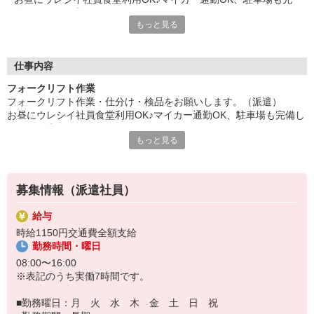
備しています◎
もっと見る
土日祝勤務可能な方必見！40代の方など幅広く活躍中です！ご応
募お待ちしております。
給与即払いOK！ただし就業状況によりご利用いただけない場合
があります。詳細はオペレーターへお問い合わせください。
仕事内容
フォークリフト作業
『テクノ・サービス』は、派遣業界大手スタッフサービスグルー
フォークリフト作業・仕分け・検品をお願いします。（派遣）
プです。
お昼にウレシイ社員食堂利用OK♪マイカー通勤OK、駐車場も完備し
全国にあるお仕事の中から、一人ひとりのスキルや希望条件に応
ています◎
じたお仕事をご案内します。
もっと見る
土日祝勤務可能な方必見！40代の方など幅広く活躍中です！ご応募
安全管理体制も万全ですので安心してご就業いただけます。
お待ちしております。
＊技術が身につきます
登録方法は、【オンライン】【電話】【登録会来場】の3つから
選べます♪
募集情報（派遣社員）
★★履歴書・証明写真は不要！★★
また、ご登録済の方はお仕事の紹介がスムーズです。
給与
ご応募お待ちしています。
時給1150円交通費全額支給
勤務時間・曜日
08:00〜16:00
※表記のうち実働7時間です。
■勤務曜日：月 火 水 木 金 土 日 祝