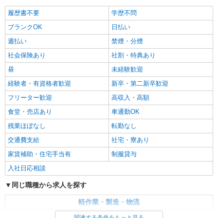
時給1100円交通費全額支給
履歴書不要
学歴不問
福島県福島市 ＊車・バイク通勤OK
ブランクOK
日払い
詳細を見る
キープ
週払い
禁煙・分煙
社会保険あり
社割・特典あり
派遣社員
株式会社綜合キャリアオプション（1314VJ0805G8★92-S-T2）
昼
未経験歓迎
乗り物パーツの表面みがき/日払いOK
経験者・有資格者歓迎
新卒・第二新卒歓迎
時給1,500円〜1,875円 ※経験・能力による
フリーター歓迎
高収入・高額
※時間外・深夜手当含む 【月収例】32万2000円(8
時間×21日+深夜・残業手当) 交通費：既定支給
食堂・売店あり
車通勤OK
福島県福島市笹木野
残業ほぼなし
転勤なし
詳細を見る
キープ
交通費支給
社宅・寮あり
家賃補助・住宅手当有
制服貸与
派遣社員
株式会社テクノ・サービス/お仕事No/0913841
入社日応相談
製品のバリ取り・検査
同じ職種から求人を探す
時給1200円交通費全額支給
福島県福島市 ＊車通勤OK
軽作業・製造・物流
製造・組立・加工
関連する条件をもっと見る