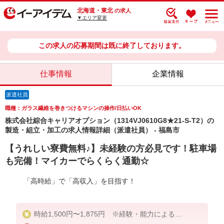
北海道・東北
の求人
▼エリア変更
この求人の応募期間は既に終了しております。
仕事情報
企業情報
派遣社員
職種：ガラス繊維を巻きつけるマシンの操作/日払いOK
株式会社綜合キャリアオプション（1314VJ0610G8★21-S-T2）の
製造・組立・加工の求人情報詳細（派遣社員） - 福島市
【うれしい寮費無料♪】未経験の方必見です！駐車場
も完備！マイカーでらくらく通勤☆
「高時給」で「高収入」を目指す！
時給1,500円〜1,875円 ※経験・能力による
※深夜手当含む ※研修期間の時給変動なし