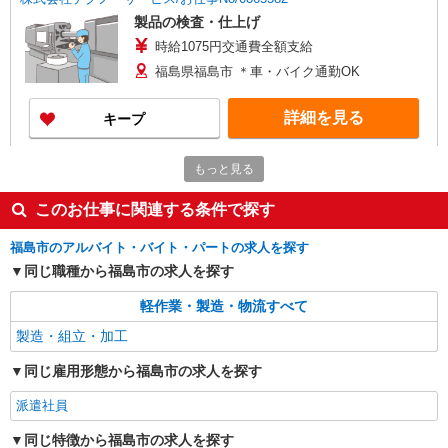
製品の検査・仕上げ
時給1075円交通費全額支給
福島県福島市 ＊車・バイク通勤OK
詳細を見る
キープ
派遣社員
もっと見る
株式会社綜合キャリアオプション（1314VJ0805G9★13-S-T2）
ガラス繊維を巻きつけるマシンの操作/日払い
このお仕事に関連する条件で探す
OK
福島市のアルバイト・バイト・パートの求人を探す
時給1,500円〜1,875円 ※経験・能力による
※深夜手当含む ※研修期間の時給変動なし 交通
同じ職種から福島市の求人を探す
費：既定支給
福島県福島市佐倉下
軽作業・製造・物流すべて
製造・組立・加工
詳細を見る
キープ
同じ雇用形態から福島市の求人を探す
派遣社員
株式会社テクノ・サービス/お仕事No/0869618
派遣社員
産業機械の組立作業
同じ特徴から福島市の求人を探す