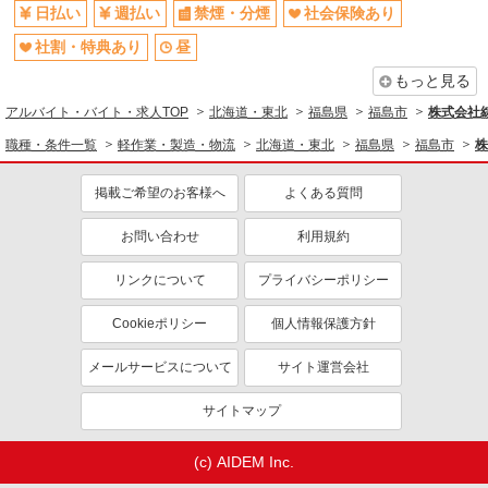
株式会社テクノ・サービス/お仕事No/0901489
日払い
週払い
禁煙・分煙
社会保険あり
ICカード製造
社割・特典あり
昼
時給1050円交通費全額支給
福島県福島市 ＊車・バイク通勤OK
もっと見る
アルバイト・バイト・求人TOP
北海道・東北
福島県
福島市
株式会社綜
詳細を見る
キープ
職種・条件一覧
軽作業・製造・物流
北海道・東北
福島県
福島市
株
派遣社員
掲載ご希望のお客様へ
よくある質問
株式会社テクノ・サービス/お仕事No/0889745
部品の組付け
お問い合わせ
利用規約
時給1300円交通費全額支給
リンクについて
プライバシーポリシー
福島県福島市 ＊車・バイク通勤OK
Cookieポリシー
個人情報保護方針
詳細を見る
キープ
メールサービスについて
サイト運営会社
派遣社員
パーソルファクトリーパートナーズ株式会社
サイトマップ
金属加工（日勤）
＜未経験の場合＞ 時給1250円 ※交通費全額支
(c) AIDEM Inc.
給（規定あり） 【月収例】20.9万円（20日勤務＋