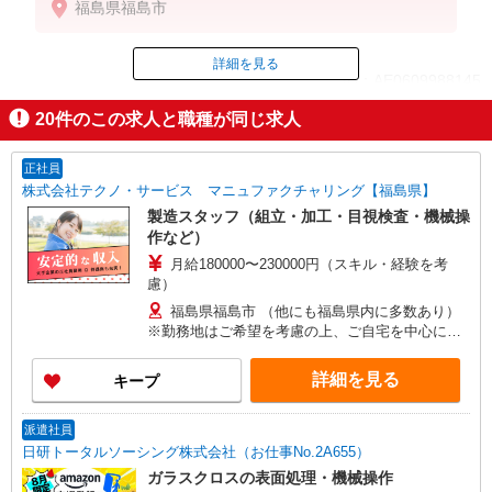
福島県福島市
【月収例】29万円(7時間20分×24日+深夜手当)
交通費：既定支給
詳細を見る
ID：AE0609988145
20
件のこの求人と職種が同じ求人
掲載期間終了
正社員
株式会社テクノ・サービス マニュファクチャリング【福島県】
製造スタッフ（組立・加工・目視検査・機械操
作など）
月給180000〜230000円（スキル・経験を考
慮）
福島県福島市 （他にも福島県内に多数あり）
※勤務地はご希望を考慮の上、ご自宅を中心に通
勤時間120分圏内のエリアとなります。（転勤な
し）
詳細を見る
キープ
派遣社員
日研トータルソーシング株式会社（お仕事No.2A655）
ガラスクロスの表面処理・機械操作