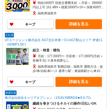
時給1600円 別途交通費支給 ＜月収＞ 280000
円以上可 161.48H＋残業2000円×1H＋深夜400円
×50H
福島県福島市
詳細を見る
キープ
正社員
UTエージェント株式会社 AGT北日本第一CU AGT郡山エリア 伊達CL
《ADWP1-DC》
組立・検査・梱包
月給：177,000円〜 月収例：177,000円(月給＋
各種手当) ※基本残業なし
福島県福島市 勤務詳細：福島市 通勤方法：徒
歩/車/自転車/バス 最寄り駅：東福島駅から車10分
※構内の（無料）駐車場利用OK ※瀬上駅から車9
分 ※バイク通勤不可
詳細を見る
キープ
派遣社員
株式会社綜合キャリアオプション（1314VJ0805G9★9-S-T2）
繊維を巻きつけるキカイの操作/日払いOK