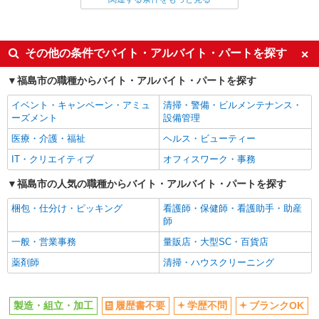
詳細を見る
キープ
同じ特徴から求人を探す
派遣社員
日払い
社会保険あり
その他の条件でバイト・アルバイト・パートを探す
株式会社綜合キャリアオプション（1314VJ0805G8★64-N-T4）
未経験歓迎
車通勤OK
組立・加工・食品製造など/日払いOK
福島市の職種からバイト・アルバイト・パートを探す
交通費支給
社宅・寮あり
時給1,230円 交通費：既定支給
イベント・キャンペーン・アミュ
清掃・警備・ビルメンテナンス・
福島県福島市
ーズメント
設備管理
医療・介護・福祉
ヘルス・ビューティー
詳細を見る
キープ
IT・クリエイティブ
オフィスワーク・事務
派遣社員
福島市の人気の職種からバイト・アルバイト・パートを探す
株式会社テクノ・サービス/お仕事No/0913725
組立作業
梱包・仕分け・ピッキング
看護師・保健師・看護助手・助産
師
時給1100円交通費全額支給
福島県福島市 ＊車・バイク通勤OK
一般・営業事務
量販店・大型SC・百貨店
薬剤師
清掃・ハウスクリーニング
詳細を見る
キープ
製造・組立・加工
履歴書不要
学歴不問
ブランクOK
派遣社員