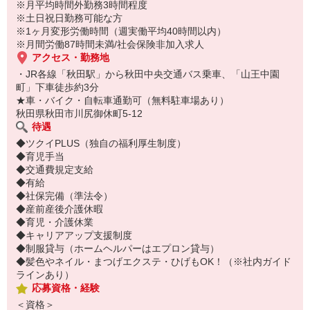
※月平均時間外勤務3時間程度
※土日祝日勤務可能な方
※1ヶ月変形労働時間（週実働平均40時間以内）
※月間労働87時間未満/社会保険非加入求人
アクセス・勤務地
・JR各線「秋田駅」から秋田中央交通バス乗車、「山王中園
町」下車徒歩約3分
★車・バイク・自転車通勤可（無料駐車場あり）
秋田県秋田市川尻御休町5-12
待遇
◆ツクイPLUS（独自の福利厚生制度）
◆育児手当
◆交通費規定支給
◆有給
◆社保完備（準法令）
◆産前産後介護休暇
◆育児・介護休業
◆キャリアアップ支援制度
◆制服貸与（ホームヘルパーはエプロン貸与）
◆髪色やネイル・まつげエクステ・ひげもOK！（※社内ガイド
ラインあり）
応募資格・経験
＜資格＞