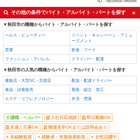
ID：AE0804786586
副業・WワークOK
交通費支給
その他の条件でバイト・アルバイト・パートを探す
社会保険あり
産休・育休取得実績あり
秋田市の職種からバイト・アルバイト・パートを探す
社員登用あり
ヘルス・ビューティー
イベント・キャンペーン・アミュ
ーズメント
営業
飲食・フード
ファッション・アパレル
ドライバー・配達
秋田市の人気の職種からバイト・アルバイト・パートを探す
量販店・大型SC・百貨店
配送・配達ドライバー
食品・試食販売
製造・組立・加工
エステ・リフレクソロジー
弁当・惣菜
介護職・ヘルパー
入社日応相談
即日勤務OK
友達と応募OK
職場見学OKまたは説明会あり
未経験歓迎
経験者・有資格者歓迎
女性活躍中