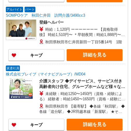
アルバイト
パート
SOMPOケア 秋田仁井田 訪問介護/3490cc3
登録ヘルパー
時給：1,120円 ーーーーーーー 【資格取得
後】 時給1,510円〜 ＊早朝夜間：時給1,888円〜
＊日曜祝日：時給1,810円〜 ーーーーーーー
秋田県秋田市仁井田新田一丁目5番14号 1階
詳細を見る
キープ
派遣社員
株式会社ブレイブ（マイナビグループ）/MD04
介護スタッフ ◆デイサービス、サービス付き
高齢者向け住宅、グループホームなど様々な勤
務先から選べます。
未経験：時給1250〜1450円（資格・経験によ
る） 経験者：時給1450〜1650円（資格・経験によ
る） ◎月収例 時給1650円×1日8時間×22日（週5
秋田県秋田市 【最寄駅】 ◆各線「秋田駅」 ◆
日）＝29万400円 ◆昇給あり ◆支払い方法 ※日払
各線「追分駅」 ◆JR羽越本線「新屋駅」 ★その
い/週払い/月払い対応も可能です。詳しくは面談時
他、近隣に多数勤務地あります！
にご相談ください。 ◆交通費：別途全額支給 ※当
詳細を見る
キープ
社規定あり