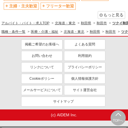
主婦・主夫歓迎
フリーター歓迎
もっと見る
アルバイト・バイト・求人TOP
北海道・東北
秋田県
秋田市
ツクイ秋
職種・条件一覧
医療・介護・福祉
北海道・東北
秋田県
秋田市
ツク
掲載ご希望のお客様へ
よくある質問
お問い合わせ
利用規約
リンクについて
プライバシーポリシー
Cookieポリシー
個人情報保護方針
メールサービスについて
サイト運営会社
サイトマップ
(c) AIDEM Inc.
TOPへ