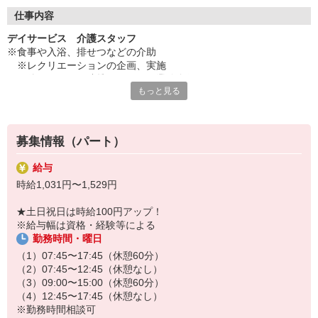
◇長く安心して働ける環境づくり
・ツクイ独自の福祉厚生制度でプライベートも充実
仕事内容
・子育てサポート企業として「くるみん認定」の取得
デイサービス 介護スタッフ
・子育て支援の福利厚生制度あり！子育てと仕事の両立を応援◎
※食事や入浴、排せつなどの介助
・スタッフ何でも相談窓口やライフキャリア相談など、各相談窓
※レクリエーションの企画、実施
口あり
※他スタッフと連携してのケア業務全般
もっと見る
※送迎・添乗業務
◇頑張った分、スタッフに還元！
※各種記録業務など
・2024年冬季賞与からインセンティブ賞与を導入
・パートは特別手当の支給あり
★＼サービス・職種の魅力／
募集情報（パート）
「今私たちに求められていることは何だろう」「どんな工夫をした
ら喜んでいただけるだろう」他職種で連携しながら創意工夫し支援
給与
していきます。感謝の言葉を直接いただけたり、信頼関係を築いて
時給1,031円〜1,529円
いくことができます。日勤のみで働け介護度も比較的高くないた
め、体に負担が少ないのも魅力の一つです。
★土日祝日は時給100円アップ！
※給与幅は資格・経験等による
勤務時間・曜日
（1）07:45〜17:45（休憩60分）
（2）07:45〜12:45（休憩なし）
（3）09:00〜15:00（休憩60分）
（4）12:45〜17:45（休憩なし）
※勤務時間相談可