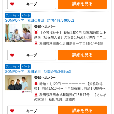
詳細を見る
キープ
早朝夜間（〜8:00、18:00〜）：時給1,888円〜 ＊
日曜祝日：時給1,810円〜 ◎身体介助、生活援助
が同時給 ◎キャンセル手当：職務時給の60％支給
アルバイト
パート
SOMPOケア 秋田仁井田 訪問介護/3490cc2
登録ヘルパー
【介護福祉士】 時給1,590円 ◎週20時間以上
勤務（社保加入者）の場合は時給1,610円 ＊早朝
夜間（〜8:00、18:00〜）：時給1,988円〜 ＊日曜
秋田県秋田市仁井田新田一丁目5番14号1階
祝日：時給1,890円〜 【実務者研修・初任者研修
（ヘルパー1級・2級）】 時給1,510円 ◎週20時間
詳細を見る
キープ
以上勤務（社保加入者）の場合は時給1,530円 ＊
早朝夜間（〜8:00、18:00〜）：時給1,888円〜 ＊
日曜祝日：時給1,810円〜 ◎身体介助、生活援助
アルバイト
パート
が同時給 ◎キャンセル手当：職務時給の60％支給
SOMPOケア 秋田旭川 訪問介護/3487cc3
登録ヘルパー
時給：1,120円 ーーーーーーー 【資格取得
後】 時給1,510円〜 ＊早朝夜間：時給1,888円〜
＊日曜祝日：時給1,810円〜 ーーーーーーー
秋田県秋田市旭川清澄町16番17号 【そんぽ
の家GH 秋田旭川】建物内
詳細を見る
キープ