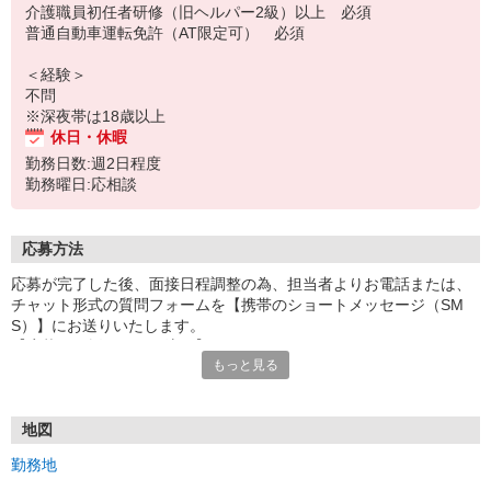
介護職員初任者研修（旧ヘルパー2級）以上 必須
普通自動車運転免許（AT限定可） 必須
＜経験＞
不問
※深夜帯は18歳以上
休日・休暇
勤務日数:週2日程度
勤務曜日:応相談
応募方法
応募が完了した後、面接日程調整の為、担当者よりお電話または、
チャット形式の質問フォームを【携帯のショートメッセージ（SM
S）】にお送りいたします。
【応募から採用までの流れ】
もっと見る
1.応募…Webもしくはお電話より応募ください。
2.面接…ご質問や働き方の相談も受け付けます。
※面接時に適性検査＋実技試験を実施
※実技試験はドライバーの職種のみとなります。
地図
3.採用…入社日はご相談に応じます。
勤務地