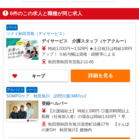
6
件のこの求人と職種が同じ求人
パート
ツクイ秋田茨島（デイサービス）
デイサービス 介護スタッフ（ケアクルー）
時給1,031円〜1,529円 ★土日祝日は時給100円
アップ！ ※給与幅は資格・経験等による
秋田県秋田市茨島2-11-65
詳細を見る
キープ
アルバイト
パート
SOMPOケア 秋田旭川 訪問介護/3487cc2
登録ヘルパー
【介護福祉士】 時給1,590円 ◎週20時間以上
勤務（社保加入者）の場合は時給1,610円 ＊早朝
夜間（〜8:00、18:00〜）：時給1,988円〜 ＊日曜
秋田県秋田市旭川清澄町16番17号 【そんぽ
祝日：時給1,890円〜 【実務者研修・初任者研修
の家GH 秋田旭川】建物内
（ヘルパー1級・2級）】 時給1,510円 ◎週20時間
以上勤務（社保加入者）の場合は時給1,530円 ＊