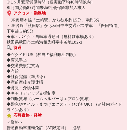
※1ヶ月変形労働時間（週実働平均40時間以内）
※月間労働87時間未満/社会保険非加入求人
アクセス・勤務地
・JR奥羽本線「土崎駅」から徒歩約15分、車約5分
・JR各線「秋田駅」から秋田中央交通バス乗車、「飯田街道」
下車徒歩約5分
★車・バイク・自転車通勤可（無料駐車場あり）
秋田県秋田市土崎港相染町字中谷地182-1
待遇
◆ツクイPLUS（独自の福利厚生制度）
◆育児手当
◆交通費規定支給
◆有給
◆社保完備（準法令）
◆産前産後介護休暇
◆育児・介護休業
◆キャリアアップ支援制度
◆制服貸与（ホームヘルパーはエプロン貸与）
◆髪色やネイル・まつげエクステ・ひげもOK！（※社内ガイド
ラインあり）
応募資格・経験
＜資格＞
普通自動車運転免許（AT限定可） 必須