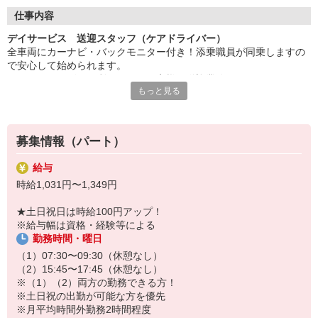
◇長く安心して働ける環境づくり
・ツクイ独自の福祉厚生制度でプライベートも充実
仕事内容
・子育てサポート企業として「くるみん認定」の取得
デイサービス 送迎スタッフ（ケアドライバー）
・子育て支援の福利厚生制度あり！子育てと仕事の両立を応援◎
全車両にカーナビ・バックモニター付き！添乗職員が同乗しますの
・スタッフ何でも相談窓口やライフキャリア相談など、各相談窓
で安心して始められます。
口あり
※デイサービスを利用されるお客様の送迎業務
もっと見る
※専用車両（キャラバン・ハイエース）の運転、各種点検
◇頑張った分、スタッフに還元！
※乗降時の介護補助（歩行介助・車いす移動時など）
・2024年冬季賞与からインセンティブ賞与を導入
※その他送迎表の作成、車両清掃作業など
・パートは特別手当の支給あり
募集情報（パート）
★＼サービス・職種の魅力／
送迎業務を通して、お客様から感謝の言葉を直接いただけたり、信
給与
頼関係を築いていくことができ、異なる職種がチームでお客様を支
時給1,031円〜1,349円
え、支援していくことに大きなやりがいがあります。日勤の勤務で
ワークライフバランスに合わせた働き方ができます。
★土日祝日は時給100円アップ！
※給与幅は資格・経験等による
勤務時間・曜日
（1）07:30〜09:30（休憩なし）
（2）15:45〜17:45（休憩なし）
※（1）（2）両方の勤務できる方！
※土日祝の出勤が可能な方を優先
※月平均時間外勤務2時間程度