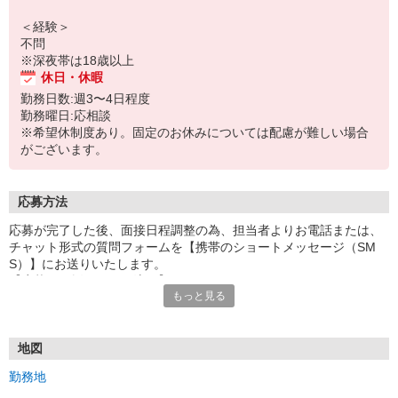
＜経験＞
不問
※深夜帯は18歳以上
休日・休暇
勤務日数:週3〜4日程度
勤務曜日:応相談
※希望休制度あり。固定のお休みについては配慮が難しい場合
がございます。
応募方法
応募が完了した後、面接日程調整の為、担当者よりお電話または、
チャット形式の質問フォームを【携帯のショートメッセージ（SM
S）】にお送りいたします。
【応募から採用までの流れ】
もっと見る
1.応募…Webもしくはお電話より応募ください。
2.面接…ご質問や働き方の相談も受け付けます。
※面接時に適性検査＋実技試験を実施
※実技試験はドライバーの職種のみとなります。
地図
3.採用…入社日はご相談に応じます。
勤務地