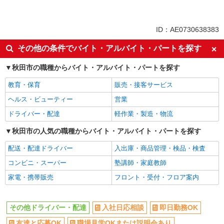
未経験歓迎
ミドル（40代～）活躍中
副業・WワークOK
交通費支給
ID：AE0730638383
社会保険あり
産休・育休取得実績あり
その他の条件でバイト・アルバイト・パートを探す
社員登用あり
秋田市の職種からバイト・アルバイト・パートを探す
教育・保育
販売・接客サービス
ヘルス・ビューティー
営業
ドライバー・配達
軽作業・製造・物流
秋田市の人気の職種からバイト・アルバイト・パートを探す
配送・配達ドライバー
入出庫・商品管理・検品・検査
コンビニ・スーパー
塾講師・家庭教師
家電・携帯販売
フロント・受付・フロア案内
その他ドライバー・配達
入社日応相談
即日勤務OK
友達と応募OK
職場見学OKまたは説明会あり