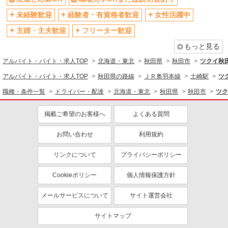
未経験歓迎
経験者・有資格者歓迎
女性活躍中
主婦・主夫歓迎
フリーター歓迎
もっと見る
アルバイト・バイト・求人TOP
北海道・東北
秋田県
秋田市
ツクイ秋
アルバイト・バイト・求人TOP
秋田県の路線
ＪＲ奥羽本線
土崎駅
ツ
職種・条件一覧
ドライバー・配達
北海道・東北
秋田県
秋田市
ツク
掲載ご希望のお客様へ
よくある質問
お問い合わせ
利用規約
リンクについて
プライバシーポリシー
Cookieポリシー
個人情報保護方針
メールサービスについて
サイト運営会社
サイトマップ