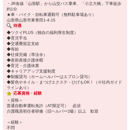
・JR各線「山形駅」から山交バス乗車、「小立大橋」下車徒歩
約1分
★車・バイク・自転車通勤可（無料駐車場あり）
山形県山形市東青田1-4-15
待遇
◆ツクイPLUS（独自の福利厚生制度）
◆育児手当
◆交通費規定支給
◆有給
◆社保完備（準法令）
◆産前産後介護休暇
◆育児・介護休業
◆キャリアアップ支援制度
◆制服貸与（ホームヘルパーはエプロン貸与）
◆髪色やネイル・まつげエクステ・ひげもOK！（※社内ガイド
ラインあり）
応募資格・経験
＜資格＞
普通自動車運転免許（AT限定可） 必須
介護職員初任者研修（旧ヘルパー2級）以上 歓迎
＜経験＞
不問