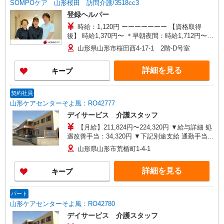
SOMPOケア 山形桜田 訪問介護/3518cc3
登録ヘルパー
時給：1,120円 ーーーーーーー 【資格取得
後】 時給1,370円〜 ＊早朝夜間：時給1,712円〜
＊日曜祝日：時給1,670円〜 ーーーーーーー
山形県山形市桜田西4-17-1 2階-D号室
詳細を見る
キープ
契約社員
山形ケアセンターそよ風：RO42777
デイサービス 介護スタッフ
【月給】211,824円〜224,320円 ▼給与詳細 処
遇改善手当：34,320円 ▼下記別途支給 通勤手当
年末年始手当：380円/時 寸志あり：年2回（6月・
山形県山形市荒楯町1-4-1
12月） ※業績による 特別報酬：平均33.8万円（最
高額130万円） ※2025年6月支給実績 ※処遇改善
詳細を見る
キープ
手当は試用期間中(3ヶ月)は支給なし
パート
山形ケアセンターそよ風：RO42780
デイサービス 介護スタッフ