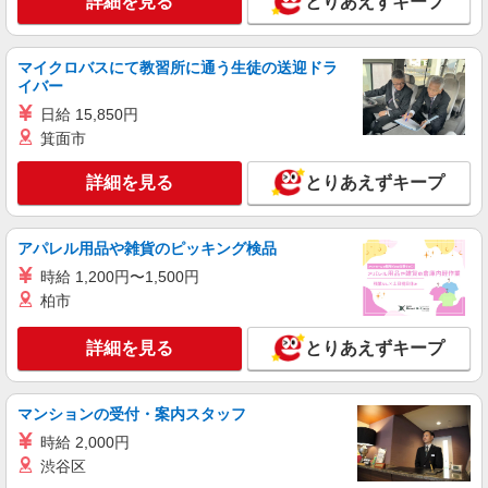
詳細を見る
とりあえずキープ
山形市内／車通勤OK
詳細を見る
キープ
マイクロバスにて教習所に通う生徒の送迎ドラ
イバー
派遣社員
日給 15,850円
株式会社kotrio /●SD-H-1975275
箕面市
山形市★シフト柔軟で長く働きやすいシニア向
けマンション
詳細を見る
とりあえずキープ
時給1350円〜2062円 ＜日払い有/週払い有/交
通費全支給(ガソリン代含む)＞
アパレル用品や雑貨のピッキング検品
山形市内 最寄り駅：山形
時給 1,200円〜1,500円
詳細を見る
キープ
柏市
派遣社員
詳細を見る
とりあえずキープ
株式会社kotrio /●SD-H-1993226
山形市｜シニア向けマンションで夜勤専従＊暮
マンションの受付・案内スタッフ
らしのお手伝い
時給1350円〜2062円 ＜日払い有/週払い有/交
時給 2,000円
通費全支給(ガソリン代含む)＞
渋谷区
山形市内