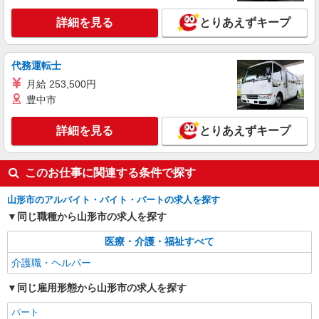
日）＝29万400円 ◆昇給あり ◆支払い方法 ※日払
◆各線「羽前千歳駅」 ◆各線「山形駅」 ★その
い/週払い/月払い対応も可能です。詳しくは面談時
他、近隣に多数勤務地あります！
詳細を見る
とりあえずキープ
にご相談ください。 ◆交通費：別途全額支給 ※当
詳細を見る
キープ
社規定あり
代務運転士
派遣社員
月給 253,500円
株式会社kotrio /●SD-H-1975349
豊中市
山形市｜リハビリ補助などのデイサービス
STAFF♪未経験OK
詳細を見る
とりあえずキープ
時給1350円〜2062円 ＜日払い有/週払い有/交
通費全支給(ガソリン代含む)＞
山形市内 最寄り駅：山形
このお仕事に関連する条件で探す
詳細を見る
キープ
山形市のアルバイト・バイト・パートの求人を探す
同じ職種から山形市の求人を探す
医療・介護・福祉すべて
介護職・ヘルパー
同じ雇用形態から山形市の求人を探す
パート