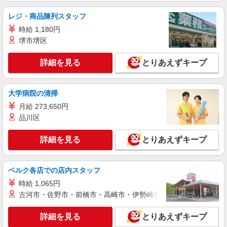
山形市内／車通勤OK
レジ・商品陳列スタッフ
時給 1,180円
詳細を見る
キープ
堺市堺区
派遣社員
詳細を見る
とりあえずキープ
株式会社kotrio /●SD-H-2066362
毎日通うのが楽しみになる＊ホテルのような美
しいサ高住のSTAFF
大学病院の清掃
時給1350円〜2062円 ＜日払い有/週払い有/交
月給 273,650円
通費全支給(ガソリン代含む)＞
品川区
山形市内／車通勤OK
詳細を見る
とりあえずキープ
詳細を見る
キープ
派遣社員
ベルク各店での店内スタッフ
株式会社kotrio /●SD-H-1811496
時給 1,065円
シニア向けマンションで見守り・食事配膳など
古河市・佐野市・前橋市・高崎市・伊勢崎市・太田市・館林市・
＊山形市＊。日払可
時給1450円〜2062円 ＜日払い有/週払い有/交
詳細を見る
とりあえずキープ
通費全支給(ガソリン代含む)＞