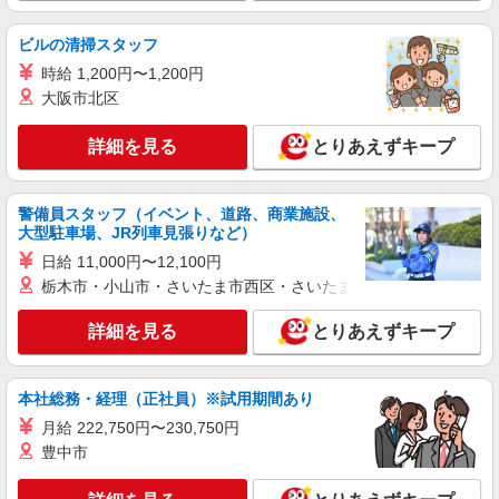
山形市内／車通勤OK
ビルの清掃スタッフ
詳細を見る
キープ
時給 1,200円〜1,200円
大阪市北区
派遣社員
株式会社kotrio /●SD-H-2066528
詳細を見る
とりあえずキープ
山形市｜未経験でも大丈夫◎研修が手厚い有料
住宅の介護♪
警備員スタッフ（イベント、道路、商業施設、
時給1350円〜2062円 ＜日払い有/週払い有/交
大型駐車場、JR列車見張りなど）
通費全支給(ガソリン代含む)＞
日給 11,000円〜12,100円
山形市内／車通勤OK
栃木市・小山市・さいたま市西区・さいたま市岩槻区・久喜市・
詳細を見る
キープ
詳細を見る
とりあえずキープ
派遣社員
株式会社kotrio /●SD-H-2001782
本社総務・経理（正社員）※試用期間あり
活動支援メインで負担少なめ＊障がい者デイサ
月給 222,750円〜230,750円
ービスの支援員＊
豊中市
時給1350円〜2062円 ＜日払い有/週払い有/交
通費全支給(ガソリン代含む)＞