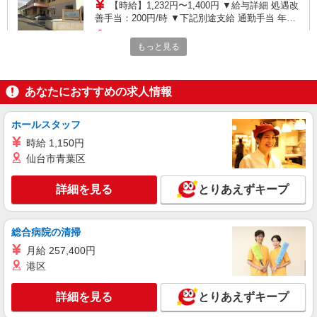
【時給】1,232円〜1,400円 ▼給与詳細 処遇改
善手当：200円/時 ▼下記別途支給 通勤手当 年末
年始手当：380円/時 寸志あり：年2回（6月・12
山形県山形市荒楯町1-4-1
月） ※業績による ※処遇改善手当は試用期間中(3
もっと見る
ヶ月)は支給なし
詳細を見る
キープ
あなたにおすすめの求人情報
パート
山形ケアセンターそよ風：RO17151
ホールスタッフ
ショートステイ 夜勤専従介護職
時給 1,150円
【時給】1,252円〜1,420円 ▼給与詳細 処遇改
仙台市青葉区
善手当：220円/時 夜勤手当:6,000円/回 ▼下記別途
支給 通勤手当 年末年始手当：380円/時 昇給な
山形県山形市荒楯町1-4-1
し：ただし年1回賃金を見直すことがある 寸志あ
詳細を見る
とりあえずキープ
り：年2回（6月・12月） ※業績による ※処遇改
詳細を見る
キープ
善手当は試用期間中(3ヶ月)は支給なし
総合病院の清掃
派遣社員
月給 257,400円
株式会社kotrio /●SD-H-2066655
港区
山形市◆サ高住スタッフ◆穏やかな職場×週
3〜×残業なし
詳細を見る
とりあえずキープ
時給1350円〜2062円 ＜日払い有/週払い有/交
通費全支給(ガソリン代含む)＞