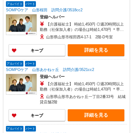
アルバイト
パート
SOMPOケア 山形桜田 訪問介護/3518cc2
登録ヘルパー
【介護福祉士】 時給1,450円 ◎週20時間以上
勤務（社保加入者）の場合は時給1,470円 ＊早朝
夜間（〜8:00、18:00〜）：時給1,813円〜 ＊日曜
山形県山形市桜田西4-17-1 2階-D号室
祝日：時給1,750円〜 【実務者研修・初任者研修
（ヘルパー1級・2級）】 時給1,370円 ◎週20時間
詳細を見る
キープ
以上勤務（社保加入者）の場合は時給1,390円〜
＊早朝夜間（〜8:00、18:00〜）：時給1,713円〜
＊日曜祝日：時給1,670円〜 ◎身体介助、生活援
アルバイト
パート
助が同時給 ◎キャンセル手当：職務時給の60％支
SOMPOケア 山形あかねヶ丘 訪問介護/3521cc2
給
登録ヘルパー
【介護福祉士】 時給1,450円 ◎週20時間以上
勤務（社保加入者）の場合は時給1,470円 ＊早朝
夜間（〜8:00、18:00〜）：時給1,813円〜 ＊日曜
山形県山形市あかねヶ丘一丁目2番33号 結城
祝日：時給1,750円〜 【実務者研修・初任者研修
貸店舗2階
（ヘルパー1級・2級）】 時給1,370円 ◎週20時間
以上勤務（社保加入者）の場合は時給1,390円〜
詳細を見る
キープ
＊早朝夜間（〜8:00、18:00〜）：時給1,713円〜
＊日曜祝日：時給1,670円〜 ◎身体介助、生活援
助が同時給 ◎キャンセル手当：職務時給の60％支
アルバイト
パート
給