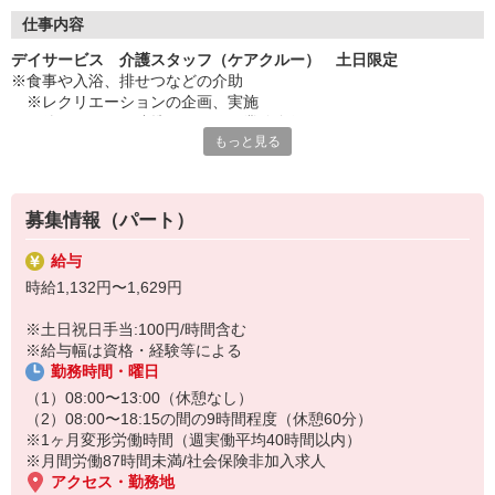
◇長く安心して働ける環境づくり
・ツクイ独自の福祉厚生制度でプライベートも充実
仕事内容
・子育てサポート企業として「くるみん認定」の取得
デイサービス 介護スタッフ（ケアクルー） 土日限定
・子育て支援の福利厚生制度あり！子育てと仕事の両立を応援◎
※食事や入浴、排せつなどの介助
・スタッフ何でも相談窓口やライフキャリア相談など、各相談窓
※レクリエーションの企画、実施
口あり
※他スタッフと連携してのケア業務全般
もっと見る
※送迎・添乗業務
◇頑張った分、スタッフに還元！
※各種記録業務など
・2024年冬季賞与からインセンティブ賞与を導入
・パートは特別手当の支給あり
★＼サービス・職種の魅力／
募集情報（パート）
「今私たちに求められていることは何だろう」「どんな工夫をした
ら喜んでいただけるだろう」他職種で連携しながら創意工夫し支援
給与
していきます。感謝の言葉を直接いただけたり、信頼関係を築いて
時給1,132円〜1,629円
いくことができます。日勤中心で働け介護度も比較的高くないた
め、体に負担が少ないのも魅力の一つです。
※土日祝日手当:100円/時間含む
※給与幅は資格・経験等による
勤務時間・曜日
（1）08:00〜13:00（休憩なし）
（2）08:00〜18:15の間の9時間程度（休憩60分）
※1ヶ月変形労働時間（週実働平均40時間以内）
※月間労働87時間未満/社会保険非加入求人
アクセス・勤務地