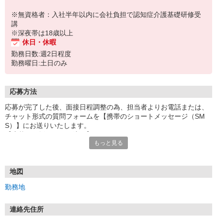
※無資格者：入社半年以内に会社負担で認知症介護基礎研修受
講
※深夜帯は18歳以上
休日・休暇
勤務日数:週2日程度
勤務曜日:土日のみ
応募方法
応募が完了した後、面接日程調整の為、担当者よりお電話または、
チャット形式の質問フォームを【携帯のショートメッセージ（SM
S）】にお送りいたします。
【応募から採用までの流れ】
もっと見る
1.応募…Webもしくはお電話より応募ください。
2.面接…ご質問や働き方の相談も受け付けます。
※面接時に適性検査＋実技試験を実施
※実技試験はドライバーの職種のみとなります。
地図
3.採用…入社日はご相談に応じます。
勤務地
連絡先住所