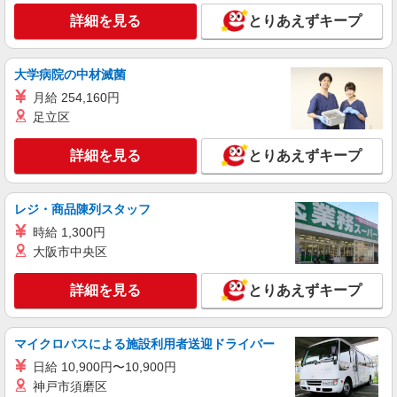
詳細を見る
とりあえずキープ
詳細を見る
キープ
大学病院の中材滅菌
派遣社員
株式会社kotrio /●SD-H-1993426
月給 254,160円
足立区
山形市⇒需要のある福祉業界で介護デビュー＊
資格支援あり
詳細を見る
とりあえずキープ
時給1350円〜2062円 ＜日払い有/週払い有/交
通費全支給(ガソリン代含む)＞
山形市内
レジ・商品陳列スタッフ
時給 1,300円
詳細を見る
キープ
大阪市中央区
派遣社員
詳細を見る
とりあえずキープ
株式会社ブレイブ（マイナビグループ）/MD04
介護スタッフ ◆デイサービス、サービス付き
高齢者向け住宅、グループホームなど様々な勤
マイクロバスによる施設利用者送迎ドライバー
務先から選べます。
未経験：時給1250〜1450円（資格・経験によ
日給 10,900円〜10,900円
る） 経験者：時給1450〜1650円（資格・経験によ
る） ◎月収例 時給1650円×1日8時間×22日（週5
神戸市須磨区
山形県山形市 【最寄駅】 ◆各線「北山形駅」