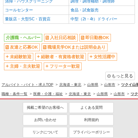
清掃・ハウスクリーニング
調理・調理補助・調理師
コールセンター
食品・試食販売
量販店・大型SC・百貨店
中型（2t・4t）ドライバー
介護職・ヘルパー
入社日応相談
即日勤務OK
友達と応募OK
職場見学OKまたは説明会あり
未経験歓迎
経験者・有資格者歓迎
女性活躍中
主婦・主夫歓迎
フリーター歓迎
もっと見る
アルバイト・バイト・求人TOP
北海道・東北
山形県
山形市
ツクイ山
職種・条件一覧
医療・介護・福祉
北海道・東北
山形県
山形市
ツク
掲載ご希望のお客様へ
よくある質問
お問い合わせ
利用規約
リンクについて
プライバシーポリシー