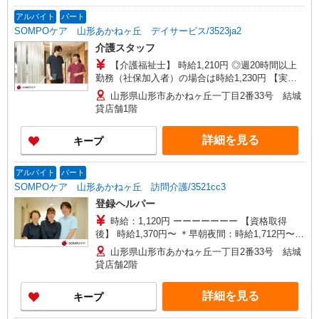
アルバイト
パート
SOMPOケア 山形あかねヶ丘 デイサービス/3523ja2
介護スタッフ
【介護福祉士】 時給1,210円 ◎週20時間以上
勤務（社保加入者）の場合は時給1,230円 【実務
者研修・初任者研修（ヘルパー1級・2級）・無資
山形県山形市あかねヶ丘一丁目2番33号 結城
格】 時給1,130円 ◎週20時間以上勤務（社保加入
貸店舗1階
者）の場合は時給1,150円
詳細を見る
キープ
アルバイト
パート
SOMPOケア 山形あかねヶ丘 訪問介護/3521cc3
登録ヘルパー
時給：1,120円 ーーーーーーー 【資格取得
後】 時給1,370円〜 ＊早朝夜間：時給1,712円〜
＊日曜祝日：時給1,670円〜 ーーーーーーー
山形県山形市あかねヶ丘一丁目2番33号 結城
貸店舗2階
詳細を見る
キープ