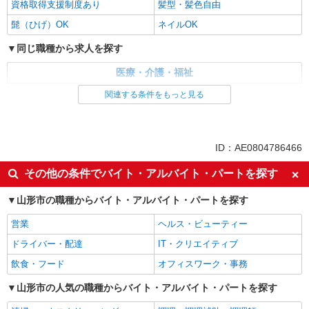
資格取得支援制度あり
髪型・髪色自由
髭（ひげ）OK
ネイルOK
同じ職種から求人を探す
医療・介護・福祉
介護職・ヘルパー
関連する条件をもっと見る
同じ特徴から求人を探す
未経験歓迎
ミドル（40代～）活躍中
ID：AE0804786466
副業・WワークOK
交通費支給
その他の条件でバイト・アルバイト・パートを探す
社会保険あり
産休・育休取得実績あり
山形市の職種からバイト・アルバイト・パートを探す
社員登用あり
営業
ヘルス・ビューティー
ドライバー・配達
IT・クリエイティブ
飲食・フード
オフィスワーク・事務
山形市の人気の職種からバイト・アルバイト・パートを探す