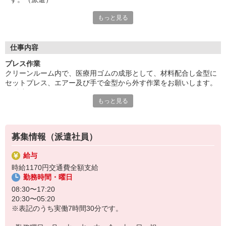
もっと見る
最初はみんな未経験、特別な資格・経験・スキルは必要ありませ
ん。長期勤務歓迎♪腰を据えて働きたい方にぴったりの環境！
派遣先に直接雇用してもらえるようサポートします。研修時は
2〜3カ月程日勤のみ。夜勤のみ残業無しは相談可能です。
仕事内容
■お友達紹介キャンペーン！デジタルギフト3000円分プレゼント
プレス作業
（当社規定あり）
クリーンルーム内で、医療用ゴムの成形として、材料配合し金型に
セットプレス、エアー及び手で金型から外す作業をお願いします。
『テクノ・サービス』は、派遣業界大手スタッフサービスグルー
（派遣）
プです。
もっと見る
最初はみんな未経験、特別な資格・経験・スキルは必要ありませ
全国にあるお仕事の中から、一人ひとりのスキルや希望条件に応
ん。長期勤務歓迎♪腰を据えて働きたい方にぴったりの環境！
じたお仕事をご案内します。
派遣先に直接雇用してもらえるようサポートします。研修時は2〜3
安全管理体制も万全ですので安心してご就業いただけます。
カ月程日勤のみ。夜勤のみ残業無しは相談可能です。
募集情報（派遣社員）
登録方法は、【オンライン】【電話】【登録会来場】の3つから
選べます♪
給与
★★履歴書・証明写真は不要！★★
時給1170円交通費全額支給
また、ご登録済の方はお仕事の紹介がスムーズです。
勤務時間・曜日
ご応募お待ちしています。
08:30〜17:20
20:30〜05:20
※表記のうち実働7時間30分です。