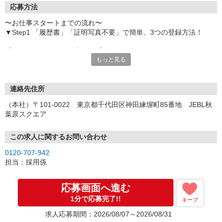
応募方法
〜お仕事スタートまでの流れ〜
▼Step1 「履歴書」「証明写真不要」で簡単、3つの登録方法！
【オンライン登録（目安5分）】
もっと見る
いつでも好きな時間に登録OK
【電話登録（目安20分）】
受付時間/平日9:00〜19:00
連絡先住所
※電話登録の場合、就業前には登録会へお越しください
（本社）〒101-0022 東京都千代田区神田練塀町85番地 JEBL秋
葉原スクエア
【来場登録（目安1時間30分）】
受付時間/平日10:00〜17:00
この求人に関するお問い合わせ
▼Step2 全国にあるお仕事の中から、あなたにピッタリのお仕事を
0120-707-942
ご案内
担当：採用係
▼Step3 就業前に職場見学で気になる事はしっかりチェック！
▼Step4 気に入ったら雇用契約・お仕事スタート
応募画面へ進む
応募⇒最短で2日後からの勤務も可能です！
1分で応募完了!!
キープ
求人応募期間：2026/08/07～2026/08/31