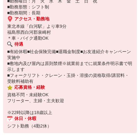
■勤務曜日：月 火 水 木 金 土 日 祝
■勤務形態：シフト制
■勤務期間：長期
アクセス・勤務地
東北本線「白河駅」より車9分
福島県西白河郡泉崎村
＊車・バイク通勤OK
待遇
■有給休暇■社会保険完備■退職金制度■お友達紹介キャンペーン
実施中
■敷地内及び屋内は原則禁煙※就業前までに就業条件明示書で明
示します
■フォークリフト・クレーン・玉掛・溶接の資格取得/講習料・
受験料補助有
応募資格・経験
資格不問・未経験OK
フリーター、主婦・主夫歓迎
※22時以降は18歳以上
休日・休暇
シフト勤務（4勤2休）