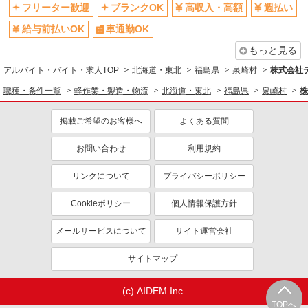
フリーター歓迎
ブランクOK
高収入・高額
週払い
給与前払いOK
車通勤OK
もっと見る
アルバイト・バイト・求人TOP
北海道・東北
福島県
泉崎村
株式会社テ
職種・条件一覧
軽作業・製造・物流
北海道・東北
福島県
泉崎村
株
掲載ご希望のお客様へ
よくある質問
お問い合わせ
利用規約
リンクについて
プライバシーポリシー
Cookieポリシー
個人情報保護方針
メールサービスについて
サイト運営会社
サイトマップ
(c) AIDEM Inc.
TOPへ