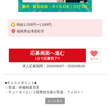
時給1,039円〜1,549円
福島県会津若松市
★土日祝日は時給100円アップ！
※給与幅は資格・経験等による
応募画面へ進む
1分で応募完了!!
キープ
求人応募期間：2026/08/07～2026/08/20
■オススメポイント■
◇育成・研修制度充実
・チューターという指導担当者が育成・フォロー！
・初期研修や階層別研修など、成長段階に応じた研修制度あり
もっと見る
・キャリアアップ支援制度を活用して働きながら資格取得が可能