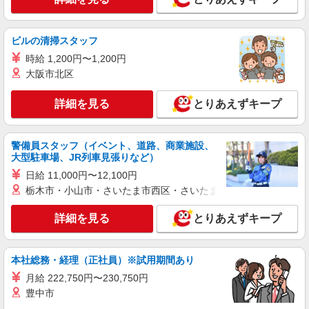
詳細を見る
キープ
ビルの清掃スタッフ
時給 1,200円〜1,200円
派遣社員
大阪市北区
株式会社kotrio /●SD-H-1975317
会津若松市｜小さなグループホームで家事や生
詳細を見る
とりあえずキープ
活のサポート！
時給1350円〜2062円 ＜日払い有/週払い有/交
通費全支給(ガソリン代含む)＞
警備員スタッフ（イベント、道路、商業施設、
会津若松市 その他多数
大型駐車場、JR列車見張りなど）
日給 11,000円〜12,100円
詳細を見る
キープ
栃木市・小山市・さいたま市西区・さいたま市岩槻区・久喜市・
派遣社員
詳細を見る
とりあえずキープ
株式会社kotrio /●SD-H-2001787
活動支援メインで負担少なめ＊障がい者デイサ
ービスの支援員＊
本社総務・経理（正社員）※試用期間あり
時給1350円〜2062円 ＜日払い有/週払い有/交
月給 222,750円〜230,750円
通費全支給(ガソリン代含む)＞
豊中市
会津若松市 その他多数