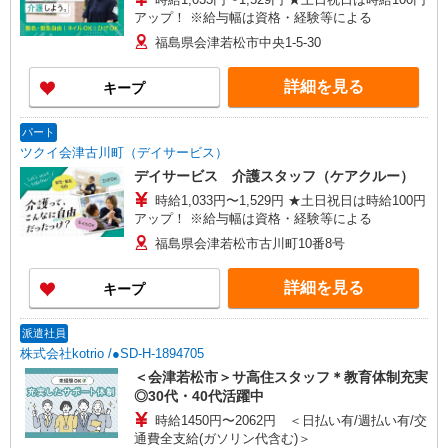
アップ！ ※給与幅は資格・経験等による
福島県会津若松市中央1-5-30
詳細を見る
キープ
パート
ツクイ会津古川町（デイサービス）
デイサービス 介護スタッフ（ケアクルー）
時給1,033円〜1,529円 ★土日祝日は時給100円
アップ！ ※給与幅は資格・経験等による
福島県会津若松市古川町10番8号
詳細を見る
キープ
派遣社員
株式会社kotrio /●SD-H-1894705
＜会津若松市＞サ高住スタッフ＊教育体制充実
◎30代・40代活躍中
時給1450円〜2062円 ＜日払い有/週払い有/交
通費全支給(ガソリン代含む)＞