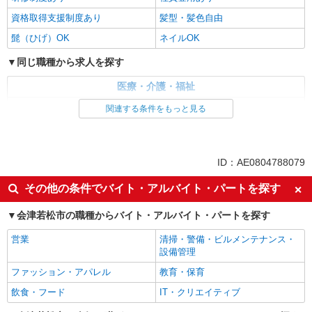
資格取得支援制度あり
髪型・髪色自由
髭（ひげ）OK
ネイルOK
同じ職種から求人を探す
医療・介護・福祉
介護職・ヘルパー
関連する条件をもっと見る
同じ特徴から求人を探す
未経験歓迎
ミドル（40代～）活躍中
ID：AE0804788079
副業・WワークOK
交通費支給
その他の条件でバイト・アルバイト・パートを探す
社会保険あり
産休・育休取得実績あり
会津若松市の職種からバイト・アルバイト・パートを探す
社員登用あり
営業
清掃・警備・ビルメンテナンス・
設備管理
ファッション・アパレル
教育・保育
飲食・フード
IT・クリエイティブ