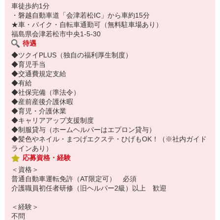
車徒歩約1分
・磐越自動車道「会津若松IC」から車約15分
★車・バイク・自転車通勤可（無料駐車場あり）
福島県会津若松市中央1-5-30
待遇
◆ツクイPLUS（独自の福利厚生制度）
◆育児手当
◆交通費規定支給
◆有給
◆社保完備（準法令）
◆産前産後介護休暇
◆育児・介護休業
◆キャリアアップ支援制度
◆制服貸与（ホームヘルパーはエプロン貸与）
◆髪色やネイル・まつげエクステ・ひげもOK！（※社内ガイド
ラインあり）
応募資格・経験
＜資格＞
普通自動車運転免許（AT限定可） 必須
介護職員初任者研修（旧ヘルパー2級）以上 歓迎
＜経験＞
不問