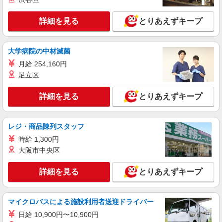
詳細を見る
キープ
詳細を見る
とりあえずキープ
派遣社員
株式会社kotrio /●SD-H-1975354
大学病院の中材滅菌
会津若松市｜リハビリ補助などのデイサービス
月給 254,160円
STAFF♪未経験OK
足立区
時給1350円〜2062円 ＜日払い有/週払い有/交
通費全支給(ガソリン代含む)＞
詳細を見る
とりあえずキープ
会津若松市 その他多数
詳細を見る
キープ
レジ・商品陳列スタッフ
時給 1,300円
派遣社員
大阪市中央区
株式会社kotrio /●SD-H-1909125
会津若松市▼綺麗なサ高住で生活ケア▼清掃や
詳細を見る
とりあえずキープ
フロアの巡回など
時給1350円〜2062円 ＜日払い有/週払い有/交
通費全支給(ガソリン代含む)＞
マイクロバスによる施設利用者送迎ドライバー
会津若松市 その他多数
日給 10,900円〜10,900円