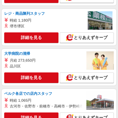
会津若松市 その他多数
レジ・商品陳列スタッフ
詳細を見る
キープ
時給 1,180円
派遣社員
堺市堺区
株式会社kotrio /●SD-H-2066493
タイパ最強！希望の働き方が叶う有料住宅のス
詳細を見る
とりあえずキープ
タッフ★＠会津若松市
時給1350円〜2062円 ＜日払い有/週払い有/交
大学病院の清掃
通費全支給(ガソリン代含む)＞
会津若松市 その他多数
月給 273,650円
品川区
詳細を見る
キープ
詳細を見る
とりあえずキープ
派遣社員
株式会社kotrio /●SD-H-1975169
ベルク各店での店内スタッフ
会津若松市｜日払いOK！日収1万円超え×サ高
住スタッフ！
時給 1,065円
古河市・佐野市・前橋市・高崎市・伊勢崎市・太田市・館林市・
時給1350円〜2062円 ＜日払い有/週払い有/交
通費全支給(ガソリン代含む)＞
詳細を見る
とりあえずキープ
会津若松市 その他多数