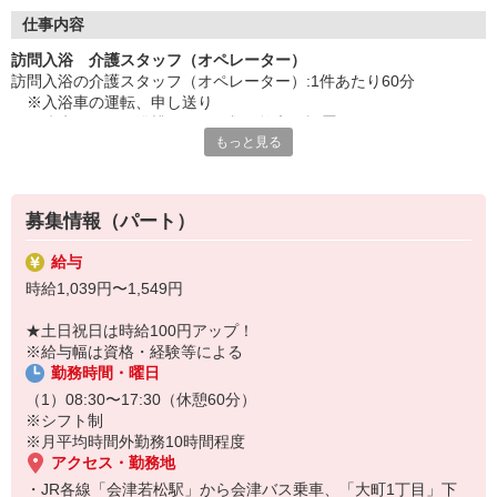
◇長く安心して働ける環境づくり
・ツクイ独自の福祉厚生制度でプライベートも充実
仕事内容
・子育てサポート企業として「くるみん認定」の取得
訪問入浴 介護スタッフ（オペレーター）
・子育て支援の福利厚生制度あり！子育てと仕事の両立を応援◎
訪問入浴の介護スタッフ（オペレーター）:1件あたり60分
・スタッフ何でも相談窓口やライフキャリア相談など、各相談窓
※入浴車の運転、申し送り
口あり
※防水シートや浴槽、ホース類の搬入、設置
もっと見る
※給湯管理
◇頑張った分、スタッフに還元！
※脱衣、移動介助、洗身補助
・2024年冬季賞与からインセンティブ賞与を導入
※入浴中のコミュニケーション
・パートは特別手当の支給あり
※身体のふきあげ
募集情報（パート）
※移動介助後、浴槽洗浄、片づけ
※その他備品管理
給与
時給1,039円〜1,549円
★＼3名体制で安心／
お客様一人ひとりに寄り添った介護サービスを提供したい方や、日
★土日祝日は時給100円アップ！
勤のみで働きたい方におすすめの仕事です。ヘルパー・オペレータ
※給与幅は資格・経験等による
ー・看護職員の3名でケアを行うため、安心して業務に取り組める体
勤務時間・曜日
制です。お客様から直接感謝の言葉を頂ける機会も多く、やりがい
を感じられます。
（1）08:30〜17:30（休憩60分）
※シフト制
※月平均時間外勤務10時間程度
アクセス・勤務地
・JR各線「会津若松駅」から会津バス乗車、「大町1丁目」下