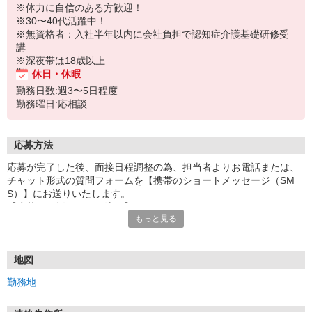
※体力に自信のある方歓迎！
※30〜40代活躍中！
※無資格者：入社半年以内に会社負担で認知症介護基礎研修受
講
※深夜帯は18歳以上
休日・休暇
勤務日数:週3〜5日程度
勤務曜日:応相談
応募方法
応募が完了した後、面接日程調整の為、担当者よりお電話または、
チャット形式の質問フォームを【携帯のショートメッセージ（SM
S）】にお送りいたします。
【応募から採用までの流れ】
もっと見る
1.応募…Webもしくはお電話より応募ください。
2.面接…ご質問や働き方の相談も受け付けます。
※面接時に適性検査＋実技試験を実施
※実技試験はドライバーの職種のみとなります。
地図
3.採用…入社日はご相談に応じます。
勤務地