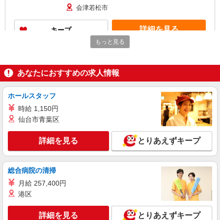
会津若松市
詳細を見る
キープ
もっと見る
派遣社員
株式会社kotrio /●SD-H-2066245
あなたにおすすめの求人情報
≪会津若松市≫夜勤なし！未経験・ブランク
OKのデイスタッフ
時給1350円〜2062円 ＜日払い有/週払い有/交
ホールスタッフ
通費全支給(ガソリン代含む)＞
時給 1,150円
会津若松市 その他多数
仙台市青葉区
詳細を見る
キープ
詳細を見る
とりあえずキープ
派遣社員
株式会社kotrio /●SD-H-1993409
総合病院の清掃
会津若松市⇒需要のある福祉業界で介護デビュ
月給 257,400円
ー＊資格支援あり
港区
時給1350円〜2062円 ＜日払い有/週払い有/交
通費全支給(ガソリン代含む)＞
詳細を見る
とりあえずキープ