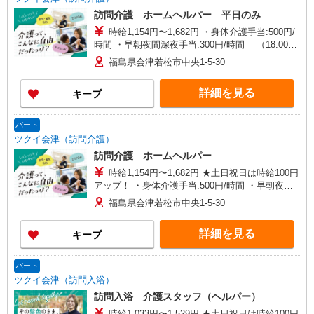
訪問介護 ホームヘルパー 平日のみ
時給1,154円〜1,682円 ・身体介護手当:500円/
時間 ・早朝夜間深夜手当:300円/時間 （18:00〜
翌07:59の時間帯） ・ICT手当:2,000円/月 ・深夜
福島県会津若松市中央1-5-30
割増は別途支給 ・ケア→ケアの移動時間も賃金
（時給）を支給 ・特定事業所加算手当:60円/時間
詳細を見る
キープ
含む ※給与幅は資格・経験等による
パート
ツクイ会津（訪問介護）
訪問介護 ホームヘルパー
時給1,154円〜1,682円 ★土日祝日は時給100円
アップ！ ・身体介護手当:500円/時間 ・早朝夜間
深夜手当:300円/時間 （18:00〜翌07:59の時間
福島県会津若松市中央1-5-30
帯） ・ICT手当:2,000円/月 ・深夜割増は別途支給
・ケア→ケアの移動時間も賃金（時給）を支給 ※
詳細を見る
キープ
特定事業所加算手当:60円/時間含む ※給与幅は資
格・経験等による
パート
ツクイ会津（訪問入浴）
訪問入浴 介護スタッフ（ヘルパー）
時給1,033円〜1,529円 ★土日祝日は時給100円