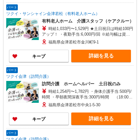
パート
ツクイ・サンシャイン会津若松（有料老人ホーム）
有料老人ホーム 介護スタッフ（ケアクルー）
時給1,033円〜1,529円 ★土日祝日は時給100円
アップ！ ・夜勤手当:6,000円/回 ※給与幅は資
格・経験等による
福島県会津若松市金川町9-1
詳細を見る
キープ
パート
ツクイ会津（訪問介護）
訪問介護 ホームヘルパー 土日祝のみ
時給1,254円〜1,782円 ・身体介護手当:500円/
時間 ・早朝夜間深夜手当:300円/時間 （18:00〜
翌07:59の時間帯） ・ICT手当:2,000円/月 ・深夜
福島県会津若松市中央1-5-30
割増は別途支給 ・ケア→ケアの移動時間も賃金
（時給）を支給 ・土日祝日手当:100円/時間含む
詳細を見る
キープ
・特定事業所加算手当:60円/時間含む ※給与幅は
資格・経験等による
パート
ツクイ会津（訪問介護）