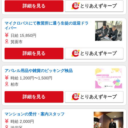
詳細を見る
とりあえずキープ
詳細を見る
キープ
マイクロバスにて教習所に通う生徒の送迎ドラ
派遣社員
イバー
株式会社kotrio /●SD-H-2066286
日給 15,850円
≪会津若松市≫日勤のみ＆残業ナシ！お迎えに
間に合うデイサービス
箕面市
時給1350円〜2062円 ＜日払い有/週払い有/交
詳細を見る
とりあえずキープ
通費全支給(ガソリン代含む)＞
会津若松市 その他多数
アパレル用品や雑貨のピッキング検品
詳細を見る
キープ
時給 1,200円〜1,500円
柏市
派遣社員
株式会社kotrio /●SD-H-1975391
詳細を見る
とりあえずキープ
会津若松｜シニア向けマンションでの生活サポ
ート・フロアの巡回
時給1350円〜2062円 ＜日払い有/週払い有/交
マンションの受付・案内スタッフ
通費全支給(ガソリン代含む)＞
時給 2,000円
会津若松市 その他多数
渋谷区