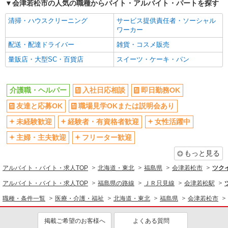
会津若松市の人気の職種からバイト・アルバイト・パートを探す
清掃・ハウスクリーニング
サービス提供責任者・ソーシャル
ワーカー
配送・配達ドライバー
雑貨・コスメ販売
量販店・大型SC・百貨店
スイーツ・ケーキ・パン
介護職・ヘルパー
入社日応相談
即日勤務OK
友達と応募OK
職場見学OKまたは説明会あり
未経験歓迎
経験者・有資格者歓迎
女性活躍中
主婦・主夫歓迎
フリーター歓迎
もっと見る
アルバイト・バイト・求人TOP
北海道・東北
福島県
会津若松市
ツク
アルバイト・バイト・求人TOP
福島県の路線
ＪＲ只見線
会津若松駅
職種・条件一覧
医療・介護・福祉
北海道・東北
福島県
会津若松市
掲載ご希望のお客様へ
よくある質問