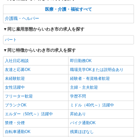
時給1350円〜2062円 ＜日払い有/週払い有/交
医療・介護・福祉すべて
通費全支給(ガソリン代含む)＞
介護職・ヘルパー
いわき市 ≪最寄駅≫いわき駅
同じ雇用形態からいわき市の求人を探す
詳細を見る
キープ
パート
派遣社員
同じ特徴からいわき市の求人を探す
株式会社kotrio /●SD-H-2001836
【面接なし】日払いでお給料即GETのデイサ
入社日応相談
即日勤務OK
ービス＊いわき市
友達と応募OK
職場見学OKまたは説明会あり
時給1350円〜2062円 ＜日払い有/週払い有/交
未経験歓迎
通費全支給(ガソリン代含む)＞
経験者・有資格者歓迎
いわき市 ≪最寄駅≫いわき駅
女性活躍中
主婦・主夫歓迎
フリーター歓迎
学歴不問
詳細を見る
キープ
ブランクOK
ミドル（40代～）活躍中
エルダー（50代～）活躍中
派遣社員
昇給あり
株式会社kotrio /●SD-H-2001786
禁煙・分煙
バイク通勤OK
活動支援メインで負担少なめ＊障がい者デイサ
自転車通勤OK
残業ほぼなし
ービスの支援員＊