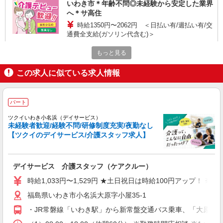
いわき市＊年齢不問◎未経験から安定した業界
へ＊サ高住
時給1350円〜2062円 ＜日払い有/週払い有/交
通費全支給(ガソリン代含む)＞
いわき市 ≪最寄駅≫いわき駅
もっと見る
詳細を見る
キープ
この求人に似ている求人情報
派遣社員
株式会社kotrio /●SD-H-1701636
パート
≪いわき市≫綺麗な高齢者マンションの見守り
ツクイいわき小名浜（デイサービス）
STAFF＊
未経験者歓迎/経験不問/研修制度充実/夜勤なし
【ツクイのデイサービス/介護スタッフ求人】
時給1450円〜2062円 ＜日払い有/週払い有/交
通費全支給(ガソリン代含む)＞
いわき市 ≪最寄駅≫いわき駅
デイサービス 介護スタッフ（ケアクルー）
詳細を見る
キープ
時給1,033円〜1,529円 ★土日祝日は時給100円アップ！ 
福島県いわき市小名浜大原字小屋35-1
派遣社員
・JR常磐線「いわき駅」から新常盤交通バス乗車、「大原」下
株式会社kotrio /●SD-H-1895000
＜いわき市＞デイサービスSTAFF＊16時退社