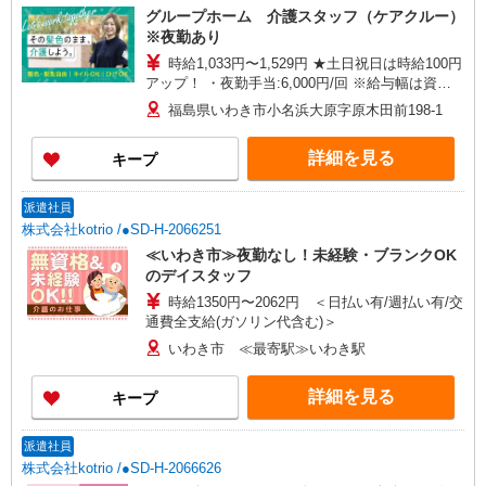
グループホーム 介護スタッフ（ケアクルー）
※夜勤あり
時給1,033円〜1,529円 ★土日祝日は時給100円
アップ！ ・夜勤手当:6,000円/回 ※給与幅は資
格・経験等による
福島県いわき市小名浜大原字原木田前198-1
詳細を見る
キープ
派遣社員
株式会社kotrio /●SD-H-2066251
≪いわき市≫夜勤なし！未経験・ブランクOK
のデイスタッフ
時給1350円〜2062円 ＜日払い有/週払い有/交
通費全支給(ガソリン代含む)＞
いわき市 ≪最寄駅≫いわき駅
詳細を見る
キープ
派遣社員
株式会社kotrio /●SD-H-2066626