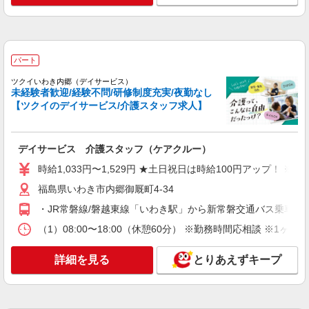
40代・50代も活躍中
時給1450円〜2062円 ＜日払い有/週払い有/交
通費全支給(ガソリン代含む)＞
いわき市 ≪最寄駅≫いわき駅
パート
ツクイいわき内郷（デイサービス）
詳細を見る
キープ
未経験者歓迎/経験不問/研修制度充実/夜勤なし
【ツクイのデイサービス/介護スタッフ求人】
派遣社員
株式会社kotrio /●SD-H-2066374
毎日通うのが楽しみになる＊ホテルのような美
デイサービス 介護スタッフ（ケアクルー）
しいサ高住のSTAFF
時給1,033円〜1,529円 ★土日祝日は時給100円アップ！ 
時給1350円〜2062円 ＜日払い有/週払い有/交
通費全支給(ガソリン代含む)＞
福島県いわき市内郷御厩町4-34
いわき市 ≪最寄駅≫いわき駅
・JR常磐線/磐越東線「いわき駅」から新常磐交通バス乗車、
（1）08:00〜18:00（休憩60分） ※勤務時間応相談 
詳細を見る
キープ
詳細を見る
とりあえずキープ
派遣社員
株式会社kotrio /●SD-H-1909131
いわき市▼綺麗なサ高住で生活ケア▼清掃やフ