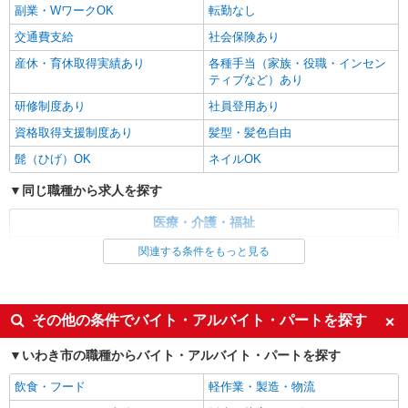
時給1350円〜2062円 ＜日払い有/週払い有/交
副業・WワークOK
転勤なし
通費全支給(ガソリン代含む)＞
交通費支給
社会保険あり
いわき市 ≪最寄駅≫いわき駅
産休・育休取得実績あり
各種手当（家族・役職・インセン
ティブなど）あり
詳細を見る
キープ
研修制度あり
社員登用あり
派遣社員
資格取得支援制度あり
髪型・髪色自由
株式会社kotrio /●SD-H-2066667
髭（ひげ）OK
ネイルOK
いわき市◆サ高住スタッフ◆穏やかな職場×週
3〜×残業なし
同じ職種から求人を探す
時給1350円〜2062円 ＜日払い有/週払い有/交
医療・介護・福祉
通費全支給(ガソリン代含む)＞
介護職・ヘルパー
いわき市 ≪最寄駅≫いわき駅
関連する条件をもっと見る
同じ特徴から求人を探す
詳細を見る
キープ
未経験歓迎
ミドル（40代～）活躍中
その他の条件でバイト・アルバイト・パートを探す
副業・WワークOK
交通費支給
いわき市の職種からバイト・アルバイト・パートを探す
社会保険あり
産休・育休取得実績あり
飲食・フード
軽作業・製造・物流
社員登用あり