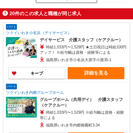
ID：AE0602828182
20
件のこの求人と職種が同じ求人
掲載期間終了
パート
ツクイいわき小名浜（デイサービス）
デイサービス 介護スタッフ（ケアクルー）
時給1,033円〜1,529円 ★土日祝日は時給100円
アップ！ ※給与幅は資格・経験等による
福島県いわき市小名浜大原字小屋35-1
詳細を見る
キープ
パート
ツクイいわき内郷グループホーム
グループホーム（共用デイ） 介護スタッフ
（ケアクルー）
時給1,033円〜1,529円 ※給与幅は資格・経験
等による
福島県いわき市内郷御厩町3-34