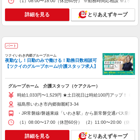
（1）08:00〜18:00（休憩60分） ※勤務時間応相談 
もOK！子育て世代活躍中
時給1450円〜2062円 ＜日払い有/週払い有/交
詳細を見る
とりあえずキープ
通費全支給(ガソリン代含む)＞
いわき市 ≪最寄駅≫いわき駅
詳細を見る
キープ
パート
派遣社員
ツクイいわき内郷グループホーム
夜勤なし！日勤のみで働ける！勤務日数相談可
株式会社kotrio /●SD-H-2066540
【ツクイのグループホーム/介護スタッフ求人】
いわき市｜未経験でも大丈夫◎研修が手厚い有
料住宅の介護♪
時給1350円〜2062円 ＜日払い有/週払い有/交
グループホーム 介護スタッフ（ケアクルー）
通費全支給(ガソリン代含む)＞
時給1,033円〜1,529円 ★土日祝日は時給100円アップ！ 
いわき市 ≪最寄駅≫いわき駅
福島県いわき市内郷御厩町3-34
詳細を見る
キープ
・JR常磐線/磐越東線「いわき駅」から新常磐交通バス乗車、
（1）08:00〜17:00（休憩60分） （2）11:00〜20:
派遣社員
株式会社kotrio /●SD-H-1876049
詳細を見る
とりあえずキープ
＜いわき市＞障がい者デイサービスSTAFF＊