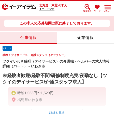
北海道・東北
の求人
▼エリア変更
この求人の応募期間は既に終了しております。
仕事情報
企業情報
パート
職種：デイサービス 介護スタッフ（ケアクルー）
ツクイいわき錦町（デイサービス）の介護職・ヘルパーの求人情報
詳細（パート） - いわき市
未経験者歓迎/経験不問/研修制度充実/夜勤なし【ツ
クイのデイサービス/介護スタッフ求人】
時給1,033円〜1,529円
福島県いわき市
★土日祝日は時給100円アップ！
※給与幅は資格・経験等による
詳細を見る