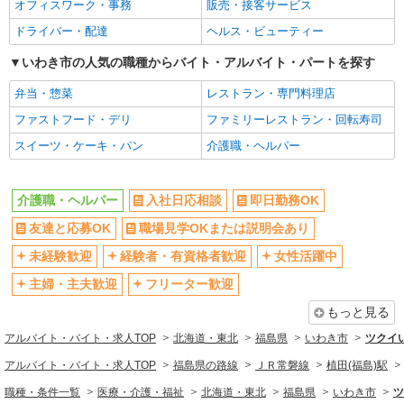
オフィスワーク・事務
販売・接客サービス
ドライバー・配達
ヘルス・ビューティー
いわき市の人気の職種からバイト・アルバイト・パートを探す
弁当・惣菜
レストラン・専門料理店
ファストフード・デリ
ファミリーレストラン・回転寿司
スイーツ・ケーキ・パン
介護職・ヘルパー
介護職・ヘルパー
入社日応相談
即日勤務OK
友達と応募OK
職場見学OKまたは説明会あり
未経験歓迎
経験者・有資格者歓迎
女性活躍中
主婦・主夫歓迎
フリーター歓迎
もっと見る
アルバイト・バイト・求人TOP
北海道・東北
福島県
いわき市
ツクイ
アルバイト・バイト・求人TOP
福島県の路線
ＪＲ常磐線
植田(福島)駅
職種・条件一覧
医療・介護・福祉
北海道・東北
福島県
いわき市
ツ