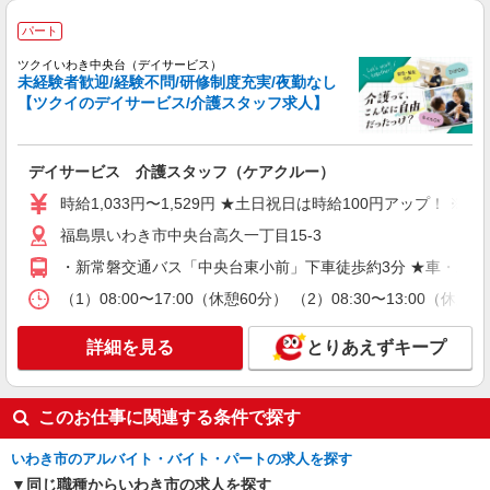
ロアの巡回など
時給1350円〜2062円 ＜日払い有/週払い有/交
パート
通費全支給(ガソリン代含む)＞
ツクイいわき中央台（デイサービス）
いわき市 ≪最寄駅≫いわき駅
未経験者歓迎/経験不問/研修制度充実/夜勤なし
【ツクイのデイサービス/介護スタッフ求人】
詳細を見る
キープ
デイサービス 介護スタッフ（ケアクルー）
派遣社員
株式会社kotrio /●SD-H-1975175
時給1,033円〜1,529円 ★土日祝日は時給100円アップ！ 
いわき市｜日払いOK！日収1万円超え×サ高住
福島県いわき市中央台高久一丁目15-3
スタッフ！
・新常磐交通バス「中央台東小前」下車徒歩約3分 ★車・バ
時給1350円〜2062円 ＜日払い有/週払い有/交
通費全支給(ガソリン代含む)＞
（1）08:00〜17:00（休憩60分） （2）08:30〜13:
いわき市 ≪最寄駅≫いわき駅
詳細を見る
とりあえずキープ
詳細を見る
キープ
派遣社員
このお仕事に関連する条件で探す
株式会社kotrio /●SD-H-1975360
いわき市のアルバイト・バイト・パートの求人を探す
いわき市｜リハビリ補助などのデイサービス
STAFF♪未経験OK
同じ職種からいわき市の求人を探す