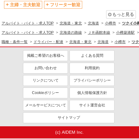
主婦・主夫歓迎
フリーター歓迎
もっと見る
アルバイト・バイト・求人TOP
北海道・東北
北海道
小樽市
ツクイ小
アルバイト・バイト・求人TOP
北海道の路線
ＪＲ函館本線
小樽築港駅
職種・条件一覧
ドライバー・配達
北海道・東北
北海道
小樽市
ツク
掲載ご希望のお客様へ
よくある質問
お問い合わせ
利用規約
リンクについて
プライバシーポリシー
Cookieポリシー
個人情報保護方針
メールサービスについて
サイト運営会社
サイトマップ
(c) AIDEM Inc.