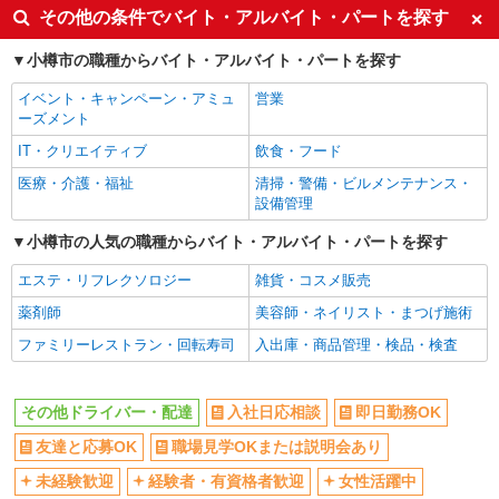
副業・WワークOK
交通費支給
その他の条件でバイト・アルバイト・パートを探す
社会保険あり
産休・育休取得実績あり
小樽市の職種からバイト・アルバイト・パートを探す
社員登用あり
イベント・キャンペーン・アミュ
営業
ーズメント
IT・クリエイティブ
飲食・フード
医療・介護・福祉
清掃・警備・ビルメンテナンス・
設備管理
小樽市の人気の職種からバイト・アルバイト・パートを探す
エステ・リフレクソロジー
雑貨・コスメ販売
薬剤師
美容師・ネイリスト・まつげ施術
ファミリーレストラン・回転寿司
入出庫・商品管理・検品・検査
その他ドライバー・配達
入社日応相談
即日勤務OK
友達と応募OK
職場見学OKまたは説明会あり
未経験歓迎
経験者・有資格者歓迎
女性活躍中