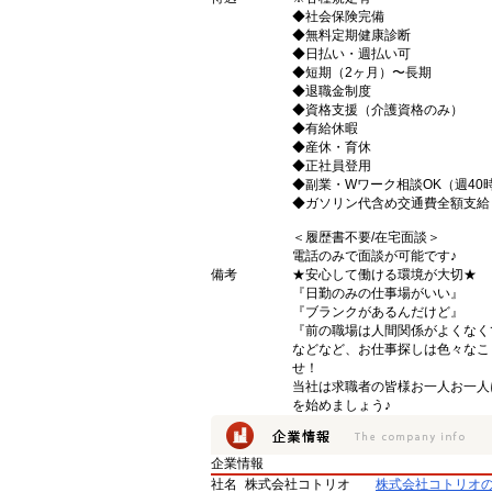
◆社会保険完備
◆無料定期健康診断
◆日払い・週払い可
◆短期（2ヶ月）〜長期
◆退職金制度
◆資格支援（介護資格のみ）
◆有給休暇
◆産休・育休
◆正社員登用
◆副業・Wワーク相談OK（週40
◆ガソリン代含め交通費全額支給
＜履歴書不要/在宅面談＞
電話のみで面談が可能です♪
備考
★安心して働ける環境が大切★
『日勤のみの仕事場がいい』
『ブランクがあるんだけど』
『前の職場は人間関係がよくなく
などなど、お仕事探しは色々なこ
せ！
当社は求職者の皆様お一人お一人
を始めましょう♪
企業情報
社名
株式会社コトリオ
株式会社コトリオ