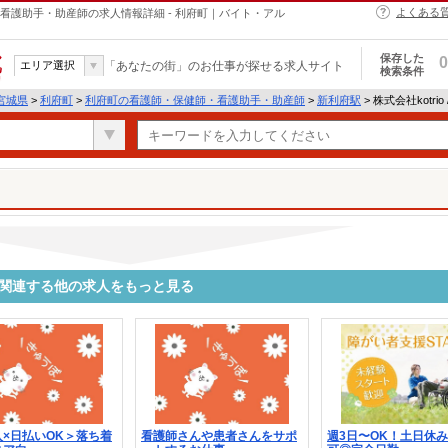
よくある
・保健師・看護助手・助産師の求人情報詳細 - 利府町｜バイト・アル
保存した
0
エリア選択
「あなたの街」のお仕事が探せる求人サイト
検索条件
宮城県
>
利府町
>
利府町の看護師・保健師・看護助手・助産師
>
新利府駅
> 株式会社kotrio
3520に関連する他の求人をもっと見る
×日払いOK＞落ち着
看護師さんや患者さんをサポ
週3日〜OK！土日休