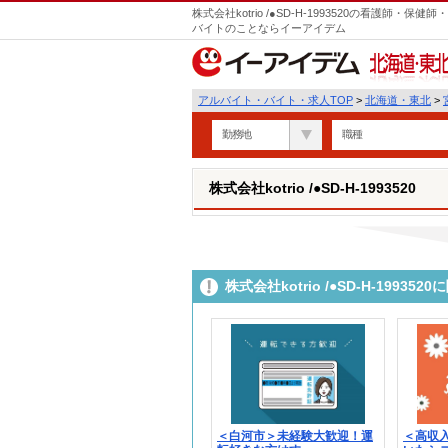
株式会社kotrio /●SD-H-1993520の看護師
バイトのことならイーアイデム
北海道・東北
アルバイト・バイト・求人TOP
>
北海道・東北
>
勤務地
職種
株式会社kotrio /●SD-H-1993520
株式会社kotrio /●SD-H-199
＜白河市＞未経験大歓迎！運
＜高収入