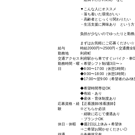
▼こんな人にオススメ
・落ち着いた環境がいい
・高齢者とじっくり関わりたい
・生活支援に興味あり という方
負担が少ないのでゆったりと勤務
まずはお気軽にご応募ください☆
給与
時給2000円〜2500円＜交通費
勤務地
利府町
交通アクセス
利府駅から車ですぐ♪バイク・車O
勤務時間・曜
＜希望シフト制/週3日〜＞
日
◆8:00〜17:00（休憩1時間）
◆9:00〜18:00（休憩1時間）
◆17:00〜翌9:00（希望者のみ/
◆希望時間専従OK
◆有給・あり
◆産休・育休制度あり
応募資格・経
【正看護師/准看護師】
験
※どちらか必須
・経験に応じて優遇あり
・ブランクOK
休日・休暇
◆週2日以上休み＋希望休
⇒ご希望お聞かせください◎
待遇
※各種規定有