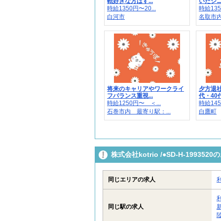
転好きな方はす...
いたシニア
時給1350円〜20...
時給135
白河市
名取市内
将来のキャリアやワークライ
夕方退社
フバランス重視...
代・40代
時給1250円〜 ＜...
時給145
石巻市内 最寄り駅：...
白鷹町
株式会社kotrio /●SD-H-199
同じエリアの求人
同じ駅の求人