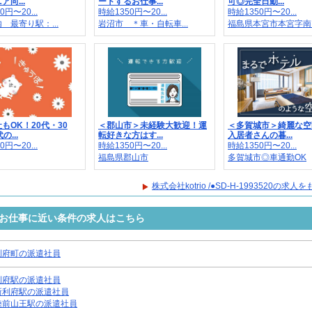
向...
ートするお仕事...
可◎完全日勤...
0円〜20...
時給1350円〜20...
時給1350円〜20...
 最寄り駅：...
岩沼市 ＊車・自転車...
福島県本宮市本宮字南..
もOK！20代・30
＜郡山市＞未経験大歓迎！運
＜多賀城市＞綺麗な空
の...
転好きな方はす...
入居者さんの暮...
0円〜20...
時給1350円〜20...
時給1350円〜20...
福島県郡山市
多賀城市◎車通勤OK
株式会社kotrio /●SD-H-1993520の求
3520のお仕事に近い条件の求人はこちら
利府町の派遣社員
利府駅の派遣社員
新利府駅の派遣社員
陸前山王駅の派遣社員