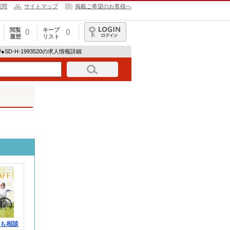
質問
サイトマップ
掲載ご希望のお客様へ
閲覧
キープ
0
0
履歴
リスト
ログイン
 /●SD-H-1993520の求人情報詳細
みも相談