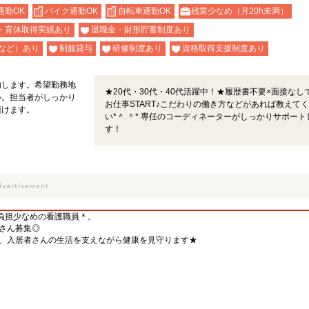
通勤OK
バイク通勤OK
自転車通勤OK
残業少なめ（月20h未満）
・育休取得実績あり
退職金・財形貯蓄制度あり
など）あり
制服貸与
研修制度あり
資格取得支援制度あり
内します。希望勤務地
★20代・30代・40代活躍中！★履歴書不要×面接なし
い。担当者がしっかり
お仕事START♪こだわりの働き方などがあれば教えて
頂けます。
い*＾ ＾* 専任のコーディネーターがしっかりサポート
す！
で負担少なめの看護職員＊。
さん募集◎
、入居者さんの生活を支えながら健康を見守ります★