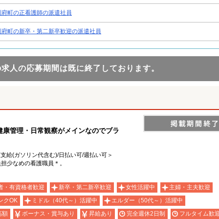
利府町の正看護師の派遣社員
利府町の新卒・第二新卒歓迎の派遣社員
の求人の応募期間は既に終了しております。
健康管理・日常観察がメインなのでブラ
額支給(ガソリン代含む)/日払い可/週払い可＞
負担少なめの看護職員＊。
者・有資格者歓迎
新卒・第二新卒歓迎
女性活躍中
主婦・主夫歓迎
ンクOK
ミドル（40代～）活躍中
エルダー（50代～）活躍中
高額
ボーナス・賞与あり
昇給あり
完全週休2日制
フルタイム歓