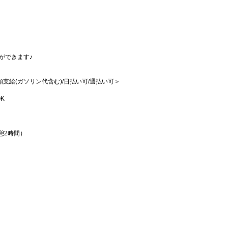
ができます♪
全額支給(ガソリン代含む)/日払い可/週払い可＞
K
休憩2時間）