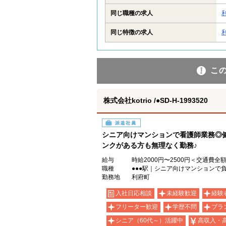
同じ職種の求人
同じ特徴の求人
こ
株式会社kotrio /●SD-H-1993520
派遣社員
シニア向けマンションで看護師業務◎
ンクがある方も無理なく勤務♪
給与
時給2000円〜2500円＜交通費全
職種
●●●駅｜シニア向けマンションで
勤務地
利府町
入社日応相談
未経験歓迎
経験
フリーター歓迎
学歴不問
ブラ
シニア（60代～）活躍中
高収入・