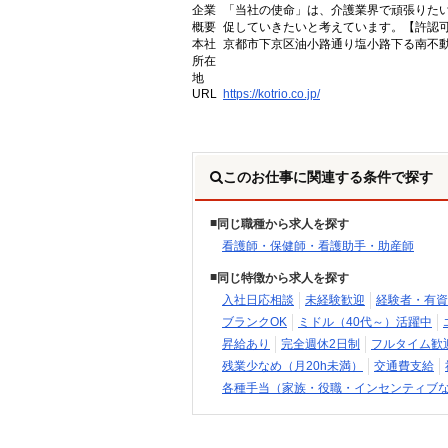
企業
「当社の使命」は、介護業界で頑張りた
概要
促していきたいと考えています。【許認可番号】
本社
京都市下京区油小路通り塩小路下る南不動
所在
地
URL
https://kotrio.co.jp/
このお仕事に関連する条件で探す
同じ職種から求人を探す
看護師・保健師・看護助手・助産師
同じ特徴から求人を探す
入社日応相談
未経験歓迎
経験者・有資
ブランクOK
ミドル（40代～）活躍中
昇給あり
完全週休2日制
フルタイム歓
残業少なめ（月20h未満）
交通費支給
各種手当（家族・役職・インセンティブ