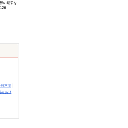
界の繁栄を
126
学歴不問
賞与あり