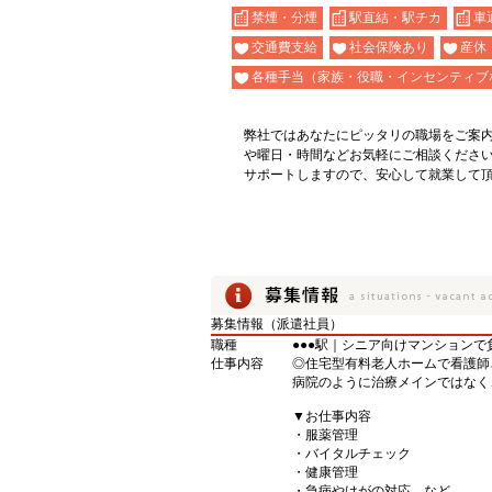
禁煙・分煙
駅直結・駅チカ
車
交通費支給
社会保険あり
産休
各種手当（家族・役職・インセンティブ
弊社ではあなたにピッタリの職場をご案
や曜日・時間などお気軽にご相談くださ
サポートしますので、安心して就業して
募集情報（派遣社員）
職種
●●●駅｜シニア向けマンション
仕事内容
◎住宅型有料老人ホームで看護師
病院のように治療メインではなく
▼お仕事内容
・服薬管理
・バイタルチェック
・健康管理
・急病やけがの対応 など