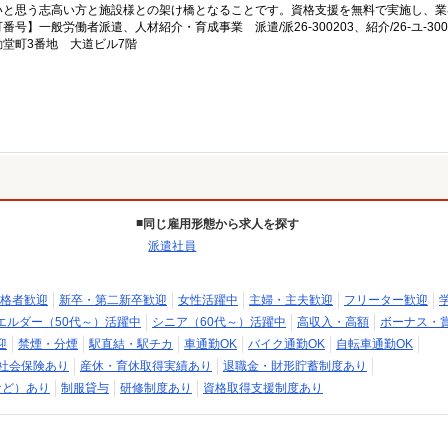
いと思う志高い方と施設様との架け橋となることです。資格支援を無料で実施し、業
一般労働者派遣、人材紹介・育成事業 派遣/派26-300203、紹介/26-ユ-300
堂町3番地 大道ビル7階
同じ雇用形態から求人を探す
派遣社員
格者歓迎
新卒・第二新卒歓迎
女性活躍中
主婦・主夫歓迎
フリーター歓迎
エルダー（50代～）活躍中
シニア（60代～）活躍中
高収入・高額
ボーナス・
迎
禁煙・分煙
駅直結・駅チカ
車通勤OK
バイク通勤OK
自転車通勤OK
社会保険あり
産休・育休取得実績あり
退職金・財形貯蓄制度あり
など）あり
制服貸与
研修制度あり
資格取得支援制度あり