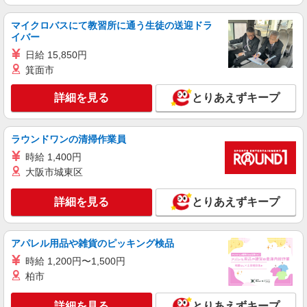
タッフ★＠石巻市
マイクロバスにて教習所に通う生徒の送迎ドラ
時給1350円〜2062円 ＜日払い有/週払い有/交
イバー
通費全支給(ガソリン代含む)＞
日給 15,850円
石巻市
箕面市
詳細を見る
キープ
詳細を見る
とりあえずキープ
派遣社員
株式会社kotrio /●SD-H-1993218
ラウンドワンの清掃作業員
石巻市｜シニア向けマンションで夜勤専従＊暮
時給 1,400円
らしのお手伝い
大阪市城東区
時給1350円〜2062円 ＜日払い有/週払い有/交
通費全支給(ガソリン代含む)＞
詳細を見る
とりあえずキープ
石巻市内 最寄り駅：石巻
詳細を見る
キープ
アパレル用品や雑貨のピッキング検品
時給 1,200円〜1,500円
派遣社員
柏市
株式会社kotrio /●SD-H-1775005
高収入★日収1.1万〜！シニア向けマンション
詳細を見る
とりあえずキープ