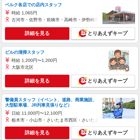
けマンション
ベルク各店での店内スタッフ
時給1350円〜2062円 ＜日払い有/週払い有/交
時給 1,065円
通費全支給(ガソリン代含む)＞
古河市・佐野市・前橋市・高崎市・伊勢崎市・太田市・館林市・
石巻市内 最寄り駅：石巻
詳細を見る
とりあえずキープ
詳細を見る
キープ
派遣社員
ビルの清掃スタッフ
株式会社ブレイブ（マイナビグループ）/MD04
時給 1,200円〜1,200円
介護スタッフ ◆デイサービス、サービス付き
大阪市北区
高齢者向け住宅、グループホームなど様々な勤
務先から選べます。
未経験：時給1250〜1450円（資格・経験によ
詳細を見る
とりあえずキープ
る） 経験者：時給1450〜1650円（資格・経験によ
る） ◎月収例 時給1650円×1日8時間×22日（週5
宮城県石巻市 【最寄駅】 ◆各線「石巻駅」 ◆
日）＝29万400円 ◆昇給あり ◆支払い方法 ※日払
各線「前谷地駅」 ◆JR石巻線「佳景山駅」 ★そ
警備員スタッフ（イベント、道路、商業施設、
い/週払い/月払い対応も可能です。詳しくは面談時
の他、近隣に多数勤務地あります！
大型駐車場、JR列車見張りなど）
にご相談ください。 ◆交通費：別途全額支給 ※当
詳細を見る
キープ
社規定あり
日給 11,000円〜12,100円
栃木市・小山市・さいたま市西区・さいたま市岩槻区・久喜市・
派遣社員
株式会社kotrio /●SD-H-2066483
詳細を見る
とりあえずキープ
タイパ最強！希望の働き方が叶う有料住宅のス