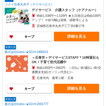
ツクイ石巻丸井戸（デイサービス）
デイサービス 介護スタッフ（ケアクルー）
時給1,038円〜1,529円 ★土日祝日は時給100円
アップ！ ※給与幅は資格・経験等による
宮城県石巻市丸井戸三丁目6番17号
詳細を見る
キープ
派遣社員
株式会社kotrio /●SD-H-1895021
＜石巻市＞デイサービスSTAFF＊16時退社も
OK！子育て世代活躍中
時給1450円〜2062円 ＜日払い有/週払い有/交
通費全支給(ガソリン代含む)＞
石巻市内 最寄り駅：石巻
詳細を見る
キープ
派遣社員
株式会社kotrio /●SD-H-2001777