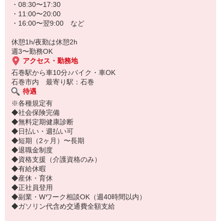
わからないことは先輩スタッフが丁寧に教えます◎
・08:30〜17:30
専任のコーディネーターもつくので安心してお仕事が始められます
・11:00〜20:00
よ(＾ ＾)
・16:00〜翌9:00 など
休憩1h/夜勤は休憩2h
週3〜勤務OK
アクセス・勤務地
石巻駅から車10分♪バイク・車OK
石巻市内 最寄り駅：石巻
待遇
※各種規定有
◆社会保険完備
◆無料定期健康診断
◆日払い・週払い可
◆短期（2ヶ月）〜長期
◆退職金制度
◆資格支援（介護資格のみ）
◆有給休暇
◆産休・育休
◆正社員登用
◆副業・Wワーク相談OK（週40時間以内）
◆ガソリン代含め交通費全額支給