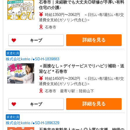
石巻市｜未経験でも大丈夫◎研修が手厚い有料
住宅の介護♪
時給1350円〜2062円 ＜日払い有/週払い有/交
通費全支給(ガソリン代含む)＞
石巻市
詳細を見る
キープ
派遣社員
株式会社kotrio /●SD-H-1839883
＜面接なし＞デイサービスでリハビリ補助・送
迎など＊石巻市
時給1450円〜2062円 ＜日払い有/週払い有/交
通費全支給(ガソリン代含む)＞
石巻市 最寄り駅：陸前山下
詳細を見る
キープ
派遣社員
株式会社kotrio /●SD-H-1896329
石巻市＠有料老人ホーム◎上質な支援、納得の