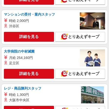
STAFF＠車椅子補助等
時給1450円〜2062円 ＜日払い有/週払い有/交
通費全支給(ガソリン代含む)＞
マンションの受付・案内スタッフ
石巻市内 最寄り駅：石巻
時給 2,000円
渋谷区
詳細を見る
キープ
詳細を見る
とりあえずキープ
派遣社員
株式会社kotrio /●SD-H-1975383
石巻市｜シニア向けマンションでの生活サポー
大学病院の中材滅菌
ト・フロアの巡回
月給 254,160円
時給1350円〜2062円 ＜日払い有/週払い有/交
足立区
通費全支給(ガソリン代含む)＞
石巻市内 最寄り駅：石巻
詳細を見る
とりあえずキープ
詳細を見る
キープ
レジ・商品陳列スタッフ
派遣社員
時給 1,300円
株式会社kotrio /●SD-H-2066276
大阪市中央区
≪石巻市≫日勤のみ＆残業ナシ！お迎えに間に
合うデイサービス