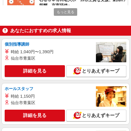
報酬、充実研修♪
もっと見る
時給1450円〜2062円 ＜日払い有/週払い有/交
通費全支給(ガソリン代含む)＞
石巻市内 最寄り駅：石巻
あなたにおすすめの求人情報
詳細を見る
キープ
個別指導講師
派遣社員
時給 1,040円〜1,390円
株式会社kotrio /●SD-H-1909118
仙台市青葉区
石巻市▼綺麗なサ高住で生活ケア▼清掃やフロ
アの巡回など
詳細を見る
とりあえずキープ
時給1350円〜2062円 ＜日払い有/週払い有/交
通費全支給(ガソリン代含む)＞
ホールスタッフ
石巻市
時給 1,150円
詳細を見る
仙台市青葉区
キープ
詳細を見る
とりあえずキープ
派遣社員
株式会社kotrio /●SD-H-1894728
＜石巻市＞サ高住スタッフ＊教育体制充実