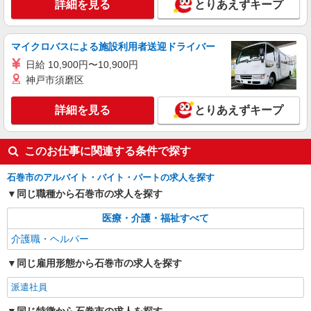
詳細を見る
とりあえずキープ
時給1350円〜2062円 ＜日払い有/週払い有/交
通費全支給(ガソリン代含む)＞
石巻市
マイクロバスによる施設利用者送迎ドライバー
日給 10,900円〜10,900円
詳細を見る
キープ
神戸市須磨区
派遣社員
詳細を見る
とりあえずキープ
株式会社kotrio /●SD-H-1993178
石巻市｜サ高住STAFF＊落ち着いた雰囲気で
ゆったりお仕事♪
このお仕事に関連する条件で探す
時給1350円〜2062円 ＜日払い有/週払い有/交
石巻市のアルバイト・バイト・パートの求人を探す
通費全支給(ガソリン代含む)＞
同じ職種から石巻市の求人を探す
石巻市内 最寄り駅：石巻
医療・介護・福祉すべて
詳細を見る
キープ
介護職・ヘルパー
同じ雇用形態から石巻市の求人を探す
派遣社員