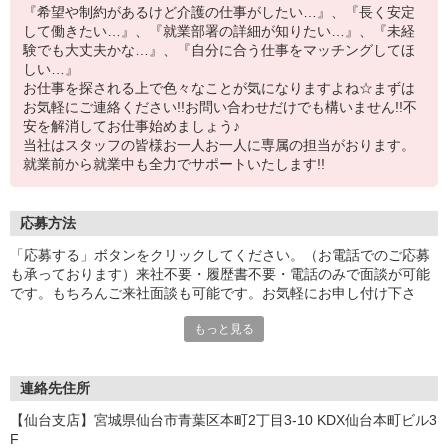
『希望や制約があるけど介護の仕事がしたい…』、『長く安定
して働きたい…』、『就業部署の詳細が知りたい…』、『未経
験でも大丈夫かな…』、『自分に合う仕事をマッチングしてほ
しい…』
お仕事を探される上で色々なことが気になりますよね☆まずは
お気軽にご連絡ください!!お問い合わせだけでも構いません!!不
安を解消してお仕事始めましょう♪
当社はスタッフの皆様お一人お一人に専属の担当がおります。
就業前から就業中も全力でサポートいたします!!
応募方法
「応募する」ボタンをクリックしてください。（お電話でのご応募
も承っております）来社不要・履歴書不要・電話のみで面談が可能
です。もちろんご来社面談も可能です。お気軽にお申し付け下さ
い。
もっと見る
連絡先住所
【仙台支店】宮城県仙台市青葉区本町2丁目3-10 KDX仙台本町ビル3
F