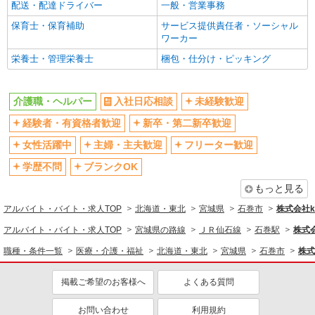
配送・配達ドライバー
一般・営業事務
保育士・保育補助
サービス提供責任者・ソーシャル
ワーカー
栄養士・管理栄養士
梱包・仕分け・ピッキング
介護職・ヘルパー
入社日応相談
未経験歓迎
経験者・有資格者歓迎
新卒・第二新卒歓迎
女性活躍中
主婦・主夫歓迎
フリーター歓迎
学歴不問
ブランクOK
もっと見る
アルバイト・バイト・求人TOP
北海道・東北
宮城県
石巻市
株式会社ko
アルバイト・バイト・求人TOP
宮城県の路線
ＪＲ仙石線
石巻駅
株式会
職種・条件一覧
医療・介護・福祉
北海道・東北
宮城県
石巻市
株式
掲載ご希望のお客様へ
よくある質問
お問い合わせ
利用規約