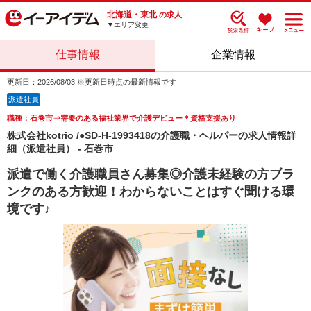
北海道・東北
の求人
▼エリア変更
仕事情報
企業情報
更新日：2026/08/03 ※更新日時点の最新情報です
派遣社員
職種：石巻市⇒需要のある福祉業界で介護デビュー＊資格支援あり
株式会社kotrio /●SD-H-1993418の介護職・ヘルパーの求人情報詳
細（派遣社員） - 石巻市
派遣で働く介護職員さん募集◎介護未経験の方ブラ
ンクのある方歓迎！わからないことはすぐ聞ける環
境です♪