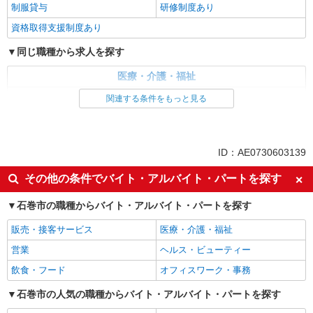
制服貸与
研修制度あり
資格取得支援制度あり
同じ職種から求人を探す
医療・介護・福祉
介護職・ヘルパー
関連する条件をもっと見る
同じ特徴から求人を探す
未経験歓迎
ミドル（40代～）活躍中
ID：AE0730603139
ボーナス・賞与あり
車通勤OK
その他の条件でバイト・アルバイト・パートを探す
交通費支給
社会保険あり
石巻市の職種からバイト・アルバイト・パートを探す
産休・育休取得実績あり
販売・接客サービス
医療・介護・福祉
営業
ヘルス・ビューティー
飲食・フード
オフィスワーク・事務
石巻市の人気の職種からバイト・アルバイト・パートを探す