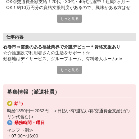
OK◎交通費全額支給！20代・30代・40代活躍中！短期2ヶ月〜
OK！約10万円分の資格支援制度があるので、興味がある方はぜ
ひ♪
もっと見る
仕事内容
石巻市⇒需要のある福祉業界で介護デビュー＊資格支援あり
☆介護施設で利用者さんの生活をサポート☆
勤務地はデイサービス、グループホーム、有料老人ホームetc..
ご希望に合わせて紹介いたします♪
もっと見る
派遣で介護職デビューしてみませんか？
▼お仕事内容
募集情報（派遣社員）
・食事介助、排泄介助、入浴介助
・見守り、声かけ、ベッドメイキングなどの日常支援
給与
・介護記録の入力、申し送り など
時給1350円〜2062円 ＜日払い有/週払い有/交通費全支給(ガソ
リン代含む)＞
「介護経験を積みたい」「人と関わることが好き」な方、オススメ
勤務時間・曜日
です！
初任者研修、実務者研修の資格が実質無料で取れます！
≪シフト例≫
・07:00〜16:00