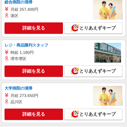
総合病院の清掃
◎30代・40代活躍中
月給 257,400円
時給1450円〜2062円 ＜日払い有/週払い有/交
通費全支給(ガソリン代含む)＞
港区
石巻市内 最寄り駅：石巻
詳細を見る
とりあえずキープ
詳細を見る
キープ
レジ・商品陳列スタッフ
派遣社員
時給 1,180円
株式会社kotrio /●SD-H-2066440
堺市堺区
向かう先は、笑顔の待つ場所！デイサービスの
サポート＆送迎STAFF
詳細を見る
とりあえずキープ
時給1350円〜2062円 ＜日払い有/週払い有/交
通費全支給(ガソリン代含む)＞
石巻市
大学病院の清掃
月給 273,650円
詳細を見る
キープ
品川区
派遣社員
詳細を見る
とりあえずキープ
株式会社kotrio /●SD-H-1975272
石巻市★シフト柔軟で長く働きやすいシニア向