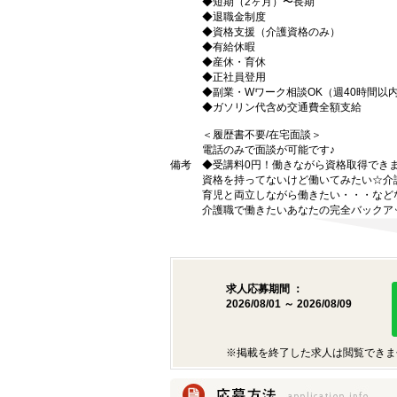
◆短期（2ヶ月）〜長期
◆退職金制度
◆資格支援（介護資格のみ）
◆有給休暇
◆産休・育休
◆正社員登用
◆副業・Wワーク相談OK（週40時間以
◆ガソリン代含め交通費全額支給
＜履歴書不要/在宅面談＞
電話のみで面談が可能です♪
備考
◆受講料0円！働きながら資格取得でき
資格を持ってないけど働いてみたい☆介
育児と両立しながら働きたい・・・など
介護職で働きたいあなたの完全バックア
求人応募期間 ：
2026/08/01 ～ 2026/08/09
※掲載を終了した求人は閲覧できま