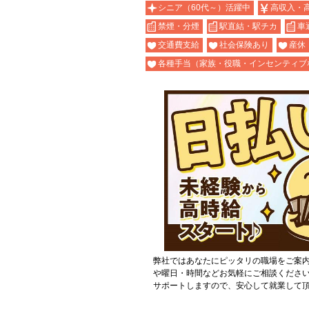
シニア（60代～）活躍中
高収入・
禁煙・分煙
駅直結・駅チカ
車
交通費支給
社会保険あり
産休
各種手当（家族・役職・インセンティブ
弊社ではあなたにピッタリの職場をご案
や曜日・時間などお気軽にご相談くださ
サポートしますので、安心して就業して