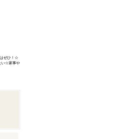
はぜひ！☆
たい☆家事や