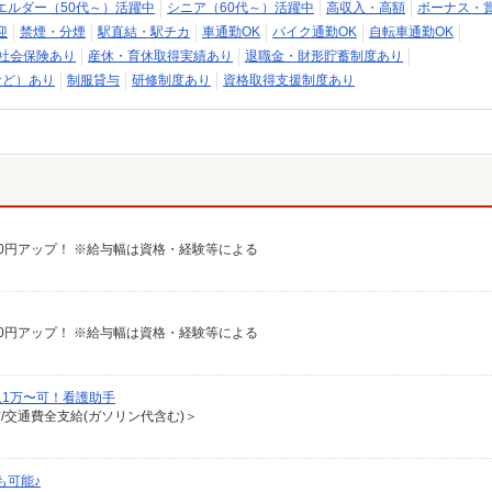
エルダー（50代～）活躍中
シニア（60代～）活躍中
高収入・高額
ボーナス・
迎
禁煙・分煙
駅直結・駅チカ
車通勤OK
バイク通勤OK
自転車通勤OK
社会保険あり
産休・育休取得実績あり
退職金・財形貯蓄制度あり
など）あり
制服貸与
研修制度あり
資格取得支援制度あり
給100円アップ！ ※給与幅は資格・経験等による
給100円アップ！ ※給与幅は資格・経験等による
1万〜可！看護助手
有/交通費全支給(ガソリン代含む)＞
も可能♪