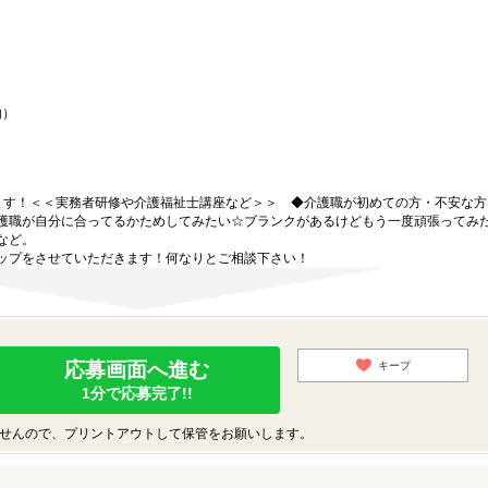
内）
ます！＜＜実務者研修や介護福祉士講座など＞＞ ◆介護職が初めての方・不安な方
護職が自分に合ってるかためしてみたい☆ブランクがあるけどもう一度頑張ってみ
など。
ップをさせていただきます！何なりとご相談下さい！
応募画面へ進む
キープ
1分で応募完了!!
せんので、プリントアウトして保管をお願いします。