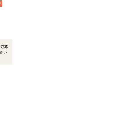
迎
＊応募
さい