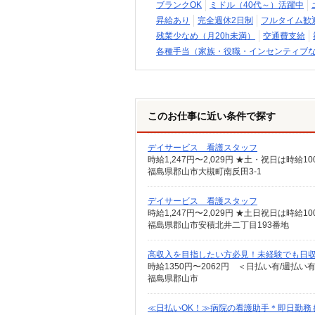
ブランクOK
ミドル（40代～）活躍中
昇給あり
完全週休2日制
フルタイム歓
残業少なめ（月20h未満）
交通費支給
各種手当（家族・役職・インセンティブ
このお仕事に近い条件で探す
デイサービス 看護スタッフ
時給1,247円〜2,029円 ★土・祝日は時
福島県郡山市大槻町南反田3-1
デイサービス 看護スタッフ
時給1,247円〜2,029円 ★土日祝日は時
福島県郡山市安積北井二丁目193番地
高収入を目指したい方必見！未経験でも日収
時給1350円〜2062円 ＜日払い有/週払い
福島県郡山市
≪日払いOK！≫病院の看護助手＊即日勤務