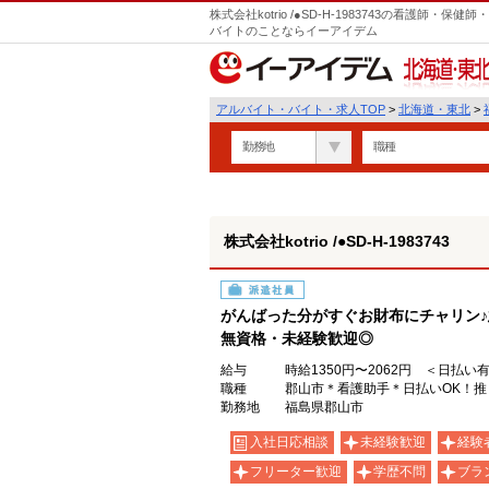
株式会社kotrio /●SD-H-1983743の看護師
バイトのことならイーアイデム
北海道・東北
アルバイト・バイト・求人TOP
>
北海道・東北
>
勤務地
職種
株式会社kotrio /●SD-H-1983743
派遣社員
がんばった分がすぐお財布にチャリン
無資格・未経験歓迎◎
給与
時給1350円〜2062円 ＜日払い
職種
郡山市＊看護助手＊日払いOK！
勤務地
福島県郡山市
入社日応相談
未経験歓迎
経験
フリーター歓迎
学歴不問
ブラ