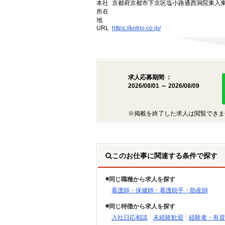
本社
京都府京都市下京区塩小路通西洞院東入東塩
所在
地
URL
https://kotrio.co.jp/
求人応募期間 ：
2026/08/01 ～ 2026/08/09
※掲載を終了した求人は閲覧できま
このお仕事に関連する条件で探す
同じ職種から求人を探す
看護師・保健師・看護助手・助産師
同じ特徴から求人を探す
入社日応相談
未経験歓迎
経験者・有資