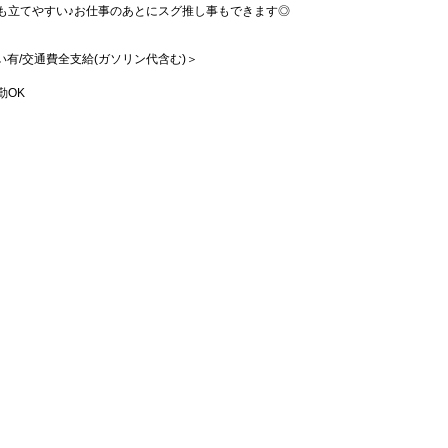
も立てやすい♪お仕事のあとにスグ推し事もできます◎
払い有/交通費全支給(ガソリン代含む)＞
勤OK