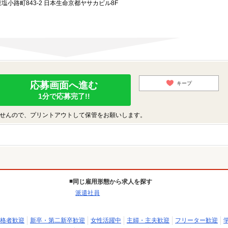
小路町843-2 日本生命京都ヤサカビル8F
応募画面へ進む
キープ
1分で応募完了!!
せんので、プリントアウトして保管をお願いします。
同じ雇用形態から求人を探す
派遣社員
格者歓迎
新卒・第二新卒歓迎
女性活躍中
主婦・主夫歓迎
フリーター歓迎