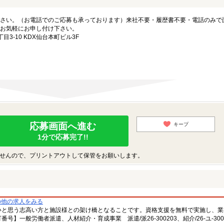
さい。（お電話でのご応募も承っております）来社不要・履歴書不要・電話のみで
お気軽にお申し付け下さい。
3-10 KDX仙台本町ビル3F
応募画面へ進む
キープ
1分で応募完了!!
せんので、プリントアウトして保管をお願いします。
の他の求人をみる
いと思う志高い方と施設様との架け橋となることです。資格支援を無料で実施し、業
一般労働者派遣、人材紹介・育成事業 派遣/派26-300203、紹介/26-ユ-300