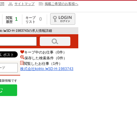
質問
サイトマップ
掲載ご希望のお客様へ
閲覧
キープ
1
0
履歴
リスト
ログイン
io /●SD-H-1983743の求人情報詳細
キープ中のお仕事（0件）
保存した検索条件（
0
件）
閲覧したお仕事（1件）
ープ
株式会社kotrio /●SD-H-1983743
の最新情報です
む