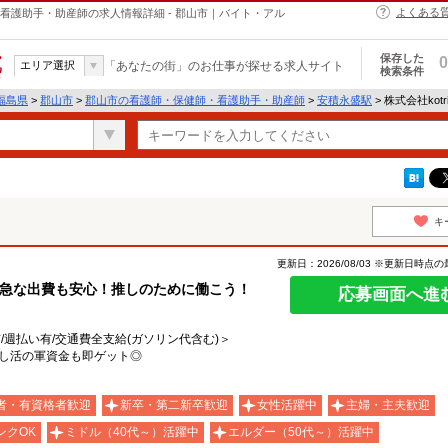
よくある
・保健師・看護助手・助産師の求人情報詳細 - 郡山市｜バイト・アル
保存した
0
エリア選択
「あなたの街」のお仕事が探せる求人サイト
検索条件
福島県
>
郡山市
>
郡山市の看護師・保健師・看護助手・助産師
>
安積永盛駅
> 株式会社kotr
キ
更新日：2026/08/03 ※更新日時点
♪急な出費も安心！推しのために働こう！
応募画面へ進
有/週払い有/交通費全支給(ガソリン代含む)＞
推し活の軍資金も即ゲット◎
者・有資格者歓迎
新卒・第二新卒歓迎
女性活躍中
主婦・主夫歓迎
ンクOK
ミドル（40代～）活躍中
エルダー（50代～）活躍中