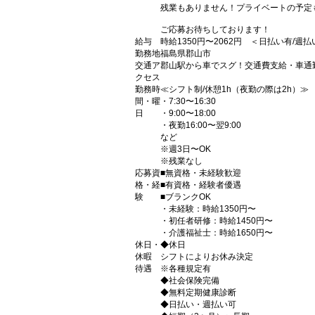
残業もありません！プライベートの予定
ご応募お待ちしております！
給与
時給1350円〜2062円 ＜日払い有/週
勤務地
福島県郡山市
交通ア
郡山駅から車でスグ！交通費支給・車通
クセス
勤務時
≪シフト制/休憩1h（夜勤の際は2h）≫
間・曜
・7:30〜16:30
日
・9:00〜18:00
・夜勤16:00〜翌9:00
など
※週3日〜OK
※残業なし
応募資
■無資格・未経験歓迎
格・経
■有資格・経験者優遇
験
■ブランクOK
・未経験：時給1350円〜
・初任者研修：時給1450円〜
・介護福祉士：時給1650円〜
休日・
◆休日
休暇
シフトによりお休み決定
待遇
※各種規定有
◆社会保険完備
◆無料定期健康診断
◆日払い・週払い可