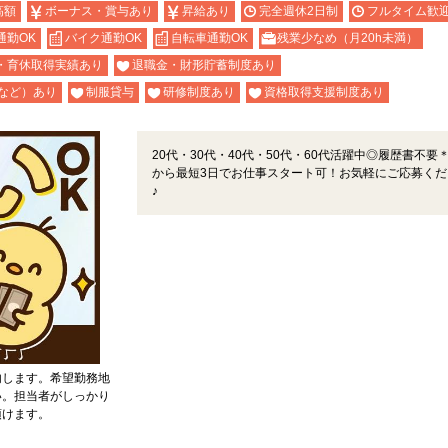
高額
ボーナス・賞与あり
昇給あり
完全週休2日制
フルタイム歓
通勤OK
バイク通勤OK
自転車通勤OK
残業少なめ（月20h未満）
・育休取得実績あり
退職金・財形貯蓄制度あり
など）あり
制服貸与
研修制度あり
資格取得支援制度あり
20代・30代・40代・50代・60代活躍中◎履歴書不要
から最短3日でお仕事スタート可！お気軽にご応募くだ
♪
内します。希望勤務地
い。担当者がしっかり
頂けます。