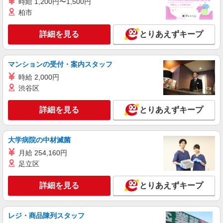
時給 1,200円〜1,500円
時給1,200円〜1,300円 ★週払いOK（規定あ
柏市
り） ※給与幅は経験・能力による
福島県いわき市 【最寄駅】JR常磐線「内郷」
詳細を見る
とりあえずキープ
駅 ★勤務地は3000ヶ所以上★ 自宅から通いやす
いエリアなど、お好きな勤務地をお選び下さ
い！！
詳細を見る
マンションの受付・案内スタッフ
キープ
時給 2,000円
アルバイト
パート
派遣社員
渋谷区
日研トータルソーシング株式会社 メディカルケア事業部/郡山オフィ
ス【看護助手】
詳細を見る
とりあえずキープ
看護助手（ナースエイド）
時給1,100円 ★週払いOK（規定あり） ※給与
幅は経験・能力による
大学病院の中材滅菌
福島県いわき市 【最寄駅】JR常磐線・磐越東
月給 254,160円
線「いわき」駅
足立区
詳細を見る
キープ
詳細を見る
とりあえずキープ
アルバイト
パート
派遣社員
紹介予定派遣
日研トータルソーシング株式会社 メディカルケア事業部/郡山オフィ
レジ・商品陳列スタッフ