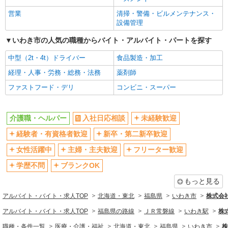
営業
清掃・警備・ビルメンテナンス・
設備管理
いわき市の人気の職種からバイト・アルバイト・パートを探す
中型（2t・4t）ドライバー
食品製造・加工
経理・人事・労務・総務・法務
薬剤師
ファストフード・デリ
コンビニ・スーパー
介護職・ヘルパー
入社日応相談
未経験歓迎
経験者・有資格者歓迎
新卒・第二新卒歓迎
女性活躍中
主婦・主夫歓迎
フリーター歓迎
学歴不問
ブランクOK
もっと見る
アルバイト・バイト・求人TOP
北海道・東北
福島県
いわき市
株式会社k
アルバイト・バイト・求人TOP
福島県の路線
ＪＲ常磐線
いわき駅
株式
職種・条件一覧
医療・介護・福祉
北海道・東北
福島県
いわき市
株