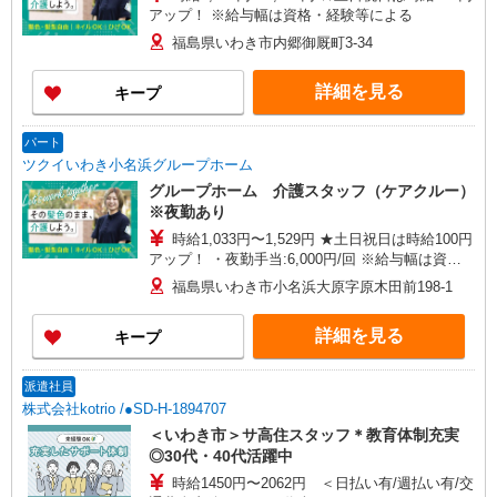
アップ！ ※給与幅は資格・経験等による
福島県いわき市内郷御厩町3-34
詳細を見る
キープ
パート
ツクイいわき小名浜グループホーム
グループホーム 介護スタッフ（ケアクルー）
※夜勤あり
時給1,033円〜1,529円 ★土日祝日は時給100円
アップ！ ・夜勤手当:6,000円/回 ※給与幅は資
格・経験等による
福島県いわき市小名浜大原字原木田前198-1
詳細を見る
キープ
派遣社員
株式会社kotrio /●SD-H-1894707
＜いわき市＞サ高住スタッフ＊教育体制充実
◎30代・40代活躍中
時給1450円〜2062円 ＜日払い有/週払い有/交