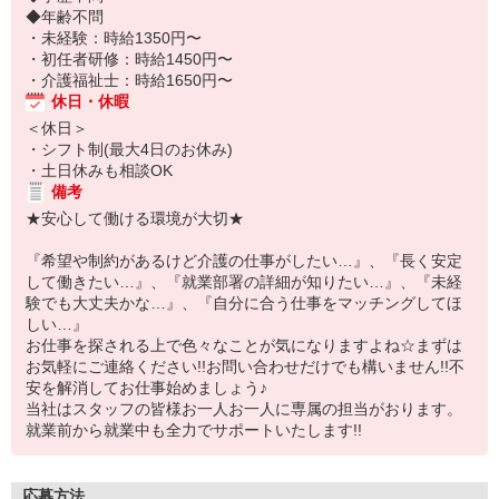
◆年齢不問
・未経験：時給1350円〜
・初任者研修：時給1450円〜
・介護福祉士：時給1650円〜
休日・休暇
＜休日＞
・シフト制(最大4日のお休み)
・土日休みも相談OK
備考
★安心して働ける環境が大切★
『希望や制約があるけど介護の仕事がしたい…』、『長く安定
して働きたい…』、『就業部署の詳細が知りたい…』、『未経
験でも大丈夫かな…』、『自分に合う仕事をマッチングしてほ
しい…』
お仕事を探される上で色々なことが気になりますよね☆まずは
お気軽にご連絡ください!!お問い合わせだけでも構いません!!不
安を解消してお仕事始めましょう♪
当社はスタッフの皆様お一人お一人に専属の担当がおります。
就業前から就業中も全力でサポートいたします!!
応募方法