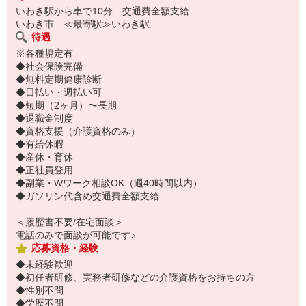
いわき駅から車で10分 交通費全額支給
いわき市 ≪最寄駅≫いわき駅
待遇
※各種規定有
◆社会保険完備
◆無料定期健康診断
◆日払い・週払い可
◆短期（2ヶ月）〜長期
◆退職金制度
◆資格支援（介護資格のみ）
◆有給休暇
◆産休・育休
◆正社員登用
◆副業・Wワーク相談OK（週40時間以内）
◆ガソリン代含め交通費全額支給
＜履歴書不要/在宅面談＞
電話のみで面談が可能です♪
応募資格・経験
◆未経験歓迎
◆初任者研修、実務者研修などの介護資格をお持ちの方
◆性別不問
◆学歴不問