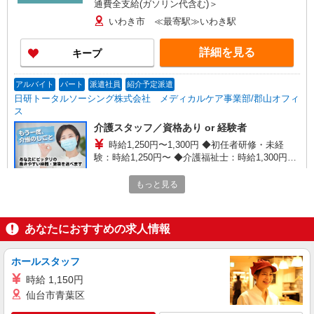
通費全支給(ガソリン代含む)＞
いわき市 ≪最寄駅≫いわき駅
詳細を見る
キープ
アルバイト
パート
派遣社員
紹介予定派遣
日研トータルソーシング株式会社 メディカルケア事業部/郡山オフィ
ス
介護スタッフ／資格あり or 経験者
時給1,250円〜1,300円 ◆初任者研修・未経
験：時給1,250円〜 ◆介護福祉士：時給1,300円〜
※経験者は3ヶ月以上 ※給与幅は経験・能力によ
福島県いわき市 【最寄駅】JR磐越東線「江
る ★週払いOK（規定あり）
もっと見る
田」駅 ★勤務地は3000ヶ所以上★ 自宅から通い
やすいエリアなど、お好きな勤務地をお選び下さ
い！！
詳細を見る
キープ
あなたにおすすめの求人情報
派遣社員
ホールスタッフ
株式会社kotrio /●SD-H-1811575
時給 1,150円
シニア向けマンションで見守り・食事配膳など
＊いわき市＊。日払可
仙台市青葉区
時給1450円〜2062円 ＜日払い有/週払い有/交