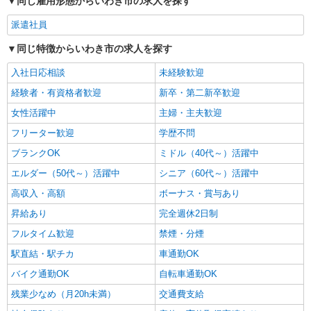
同じ雇用形態からいわき市の求人を探す
日研トータルソーシング株式会社 メディカルケア事業部/郡山オフィ
ス
派遣社員
未経験・無資格OKの介護スタッフ
同じ特徴からいわき市の求人を探す
時給1,200円〜1,300円 ★週払いOK（規定あ
り） ※給与幅は経験・能力による
入社日応相談
未経験歓迎
福島県いわき市 【最寄駅】JR磐越東線「川
経験者・有資格者歓迎
新卒・第二新卒歓迎
前」駅 ★勤務地は3000ヶ所以上★ 自宅から通い
やすいエリアなど、お好きな勤務地をお選び下さ
女性活躍中
主婦・主夫歓迎
い！！
詳細を見る
キープ
フリーター歓迎
学歴不問
ブランクOK
ミドル（40代～）活躍中
エルダー（50代～）活躍中
シニア（60代～）活躍中
高収入・高額
ボーナス・賞与あり
昇給あり
完全週休2日制
フルタイム歓迎
禁煙・分煙
駅直結・駅チカ
車通勤OK
バイク通勤OK
自転車通勤OK
残業少なめ（月20h未満）
交通費支給