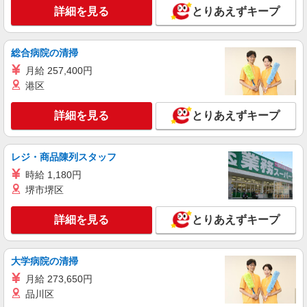
通費全支給(ガソリン代含む)＞
詳細を見る
とりあえずキープ
いわき市 ≪最寄駅≫いわき駅
総合病院の清掃
詳細を見る
キープ
月給 257,400円
港区
アルバイト
パート
派遣社員
紹介予定派遣
日研トータルソーシング株式会社 メディカルケア事業部/郡山オフィ
ス
詳細を見る
とりあえずキープ
介護スタッフ／資格あり or 経験者
時給1,250円〜1,300円 ◆初任者研修・未経
レジ・商品陳列スタッフ
験：時給1,250円〜 ◆介護福祉士：時給1,300円〜
※経験者は3ヶ月以上 ※給与幅は経験・能力によ
時給 1,180円
福島県いわき市 【最寄駅】JR常磐線「久ノ
る ★週払いOK（規定あり）
堺市堺区
浜」駅 ★勤務地は3000ヶ所以上★ 自宅から通い
やすいエリアなど、お好きな勤務地をお選び下さ
い！！
詳細を見る
とりあえずキープ
詳細を見る
キープ
アルバイト
パート
派遣社員
紹介予定派遣
大学病院の清掃
日研トータルソーシング株式会社 メディカルケア事業部/郡山オフィ
ス
月給 273,650円
未経験・無資格OKの介護スタッフ
品川区