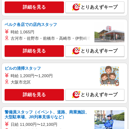
時給1,200円〜1,300円 ★週払いOK（規定あ
り） ※給与幅は経験・能力による
詳細を見る
とりあえずキープ
福島県いわき市 【最寄駅】JR常磐線・福島交
通飯坂線「泉」駅 ★勤務地は3000ヶ所以上★ 自
宅から通いやすいエリアなど、お好きな勤務地を
ベルク各店での店内スタッフ
お選び下さい！！
詳細を見る
時給 1,065円
キープ
古河市・佐野市・前橋市・高崎市・伊勢崎市・太田市・館林市・
派遣社員
株式会社kotrio /●SD-H-1983826
詳細を見る
とりあえずキープ
<いわき市>高時給&シフト柔軟でいいとこ取り
♪サ高住の補助STAFF
ビルの清掃スタッフ
時給1350円〜2062円 ＜日払い有/週払い有/交
通費全支給(ガソリン代含む)＞
時給 1,200円〜1,200円
大阪市北区
いわき市 ≪最寄駅≫いわき駅
詳細を見る
とりあえずキープ
詳細を見る
キープ
アルバイト
パート
派遣社員
紹介予定派遣
警備員スタッフ（イベント、道路、商業施設、
日研トータルソーシング株式会社 メディカルケア事業部/郡山オフィ
大型駐車場、JR列車見張りなど）
ス
日給 11,000円〜12,100円
未経験・無資格OKの介護スタッフ