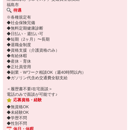
福島市
待遇
※各種規定有
◆社会保険完備
◆無料定期健康診断
◆日払い・週払い可
◆短期（2ヶ月）〜長期
◆退職金制度
◆資格支援（介護資格のみ）
◆有給休暇
◆産休・育休
◆正社員登用
◆副業・Wワーク相談OK（週40時間以内）
◆ガソリン代含め交通費全額支給
＜履歴書不要/在宅面談＞
電話のみで面談が可能です♪
応募資格・経験
◆無資格OK
◆未経験OK
◆学歴不問
◆性別不問
休日・休暇