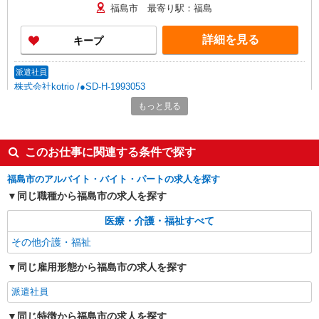
福島市 最寄り駅：福島
詳細を見る
キープ
派遣社員
株式会社kotrio /●SD-H-1993053
福島市☆デイサービス♪送迎できる方歓迎！生
もっと見る
活サポートなど
時給1350円〜2062円 ＜日払い有/週払い有/交
通費全支給(ガソリン代含む)＞
このお仕事に関連する条件で探す
福島市内 最寄り駅：福島
福島市のアルバイト・バイト・パートの求人を探す
同じ職種から福島市の求人を探す
詳細を見る
キープ
医療・介護・福祉すべて
派遣社員
その他介護・福祉
株式会社kotrio /●SD-H-1983760
＜福島市＞障がい者支援員募集！≪面接なし
同じ雇用形態から福島市の求人を探す
≫≪週3日OK≫
時給1350円〜2062円 ＜日払い有/週払い有/交
派遣社員
通費全支給(ガソリン代含む)＞
同じ特徴から福島市の求人を探す