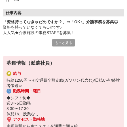
仕事内容
「資格持ってなきゃだめですか？」⇒「OK♪」介護事務を募集◎
資格を持っていなくてもOKです♪
大人気★介護施設の事務STAFFを募集！
もっと見る
↓主な仕事内容↓
・受付や案内
・電話対応
・データ入力
募集情報（派遣社員）
・備品発注や在庫管理 など
給与
コツコツ作業が好きな方、多数活躍中◎
時給1250円〜≪交通費全額支給(ガソリン代含む)/日払い有/経験
者優遇≫
ここで経験を積めば今後ほかの場所でも事務として重宝されること
勤務時間・曜日
間違いなし♪
先輩STAFFが業務を教えてくれるので安心してスタートできます＊
◆シフト制◆
週3〜5日勤務
8:30〜17:30
休憩1h、残業なし
アクセス・勤務地
南福島駅から車でスグ／交通費全額支給