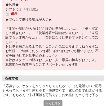
◆休日◆
シフトにより休日決定
備考
★安心して働ける環境が大切★
『希望や制約があるけど介護の仕事がしたい…』、『長く安定
して働きたい…』、『就業部署の詳細が知りたい…』、『未経
験でも大丈夫かな…』、『自分に合う仕事をマッチングしてほ
しい…』
お仕事を探される上で色々なことが気になりますよね☆まずは
お気軽にご連絡ください!!お問い合わせだけでも構いません!!不
安を解消してお仕事始めましょう♪
当社はスタッフの皆様お一人お一人に専属の担当がおります。
就業前から就業中も全力でサポートいたします!!
応募方法
「応募する」ボタンをクリックしてください。（お電話でのご応募
も承っております）来社不要・履歴書不要・電話のみで面談が可能
です。もちろんご来社面談も可能です。お気軽にお申し付け下さ
い。
もっと見る