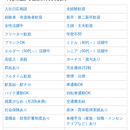
福島市 最寄り駅：福島
入社日応相談
未経験歓迎
詳細を見る
キープ
経験者・有資格者歓迎
新卒・第二新卒歓迎
女性活躍中
主婦・主夫歓迎
派遣社員
株式会社kotrio /●SD-H-1975403
フリーター歓迎
学歴不問
福島市＊20代〜50代の子育て世代活躍中！障
ブランクOK
ミドル（40代～）活躍中
がい者支援員◎
エルダー（50代～）活躍中
シニア（60代～）活躍中
時給1350円〜2062円 ＜日払い有/週払い有/交
通費全支給(ガソリン代含む)＞
高収入・高額
ボーナス・賞与あり
福島市内 最寄り駅：福島
昇給あり
完全週休2日制
フルタイム歓迎
禁煙・分煙
詳細を見る
キープ
駅直結・駅チカ
車通勤OK
派遣社員
バイク通勤OK
自転車通勤OK
株式会社kotrio /●SD-H-1895558
残業少なめ（月20h未満）
交通費支給
福島市の就労支援施設＊福祉の経験/スキルが
身につく仕事♪
社会保険あり
産休・育休取得実績あり
時給1250円〜 ＜日払い有/週払い有/交通費全
退職金・財形貯蓄制度あり
各種手当（家族・役職・インセン
支給(ガソリン代含む)＞
ティブなど）あり
福島市 最寄り駅：福島