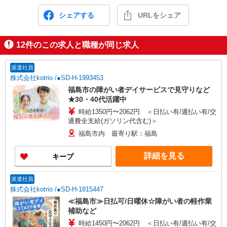
シェアする
URLをシェア
12
件のこの求人と職種が同じ求人
派遣社員
株式会社kotrio /●SD-H-1993453
福島市の障がい者デイサービスで見守りなど
★30・40代活躍中
時給1350円〜2062円 ＜日払い有/週払い有/交
通費全支給(ガソリン代含む)＞
福島市内 最寄り駅：福島
詳細を見る
キープ
派遣社員
株式会社kotrio /●SD-H-1815447
≪福島市≫日払可/日曜休☆障がい者の軽作業
補助など
時給1450円〜2062円 ＜日払い有/週払い有/交