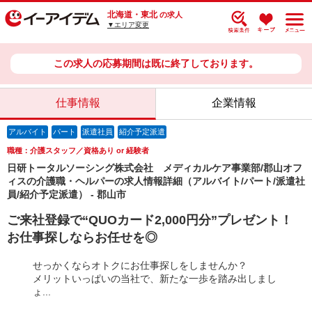
北海道・東北
の求人
▼エリア変更
この求人の応募期間は既に終了しております。
仕事情報
企業情報
アルバイト
パート
派遣社員
紹介予定派遣
職種：介護スタッフ／資格あり or 経験者
日研トータルソーシング株式会社 メディカルケア事業部/郡山オフ
ィスの介護職・ヘルパーの求人情報詳細（アルバイト/パート/派遣社
員/紹介予定派遣） - 郡山市
ご来社登録で“QUOカード2,000円分”プレゼント！
お仕事探しならお任せを◎
せっかくならオトクにお仕事探しをしませんか？
メリットいっぱいの当社で、新たな一歩を踏み出しまし
ょ...