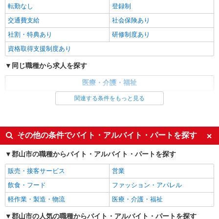
転勤なし
登録制
詳細を見る
キープ
交通費支給
社会保険あり
派遣社員
社割・特典あり
研修制度あり
株式会社kotrio /●SD-H-2066488
資格取得支援制度あり
タイパ最強！希望の働き方が叶う有料住宅のス
タッフ★＠郡山市
同じ職種から求人を探す
時給1350円〜2062円 ＜日払い有/週払い有/交
医療・介護・福祉
通費全支給(ガソリン代含む)＞
福島県郡山市
介護職・ヘルパー
関連する条件をもっと見る
同じ特徴から求人を探す
詳細を見る
キープ
未経験歓迎
ミドル（40代～）活躍中
その他の条件でバイト・アルバイト・パートを探す
派遣社員
週2～3日勤務OK
深夜
株式会社kotrio /●SD-H-1975165
郡山市の職種からバイト・アルバイト・パートを探す
交通費支給
社会保険あり
郡山市｜日払いOK！日収1万円超え×サ高住ス
販売・接客サービス
タッフ！
営業
時給1350円〜2062円 ＜日払い有/週払い有/交
飲食・フード
ファッション・アパレル
通費全支給(ガソリン代含む)＞
軽作業・製造・物流
医療・介護・福祉
福島県郡山市
郡山市の人気の職種からバイト・アルバイト・パートを探す