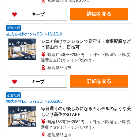
福島県郡山市名倉290-1
詳細を見る
キープ
派遣社員
株式会社kotrio /●SD-H-1811519
シニア向けマンションで見守り・食事配膳など
＊郡山市＊。日払可
時給1450円〜2062円 ＜日払い有/週払い有/交
通費全支給(ガソリン代含む)＞
福島県郡山市
詳細を見る
キープ
派遣社員
株式会社kotrio /●SD-H-2066363
毎日通うのが楽しみになる＊ホテルのような美
しいサ高住のSTAFF
時給1350円〜2062円 ＜日払い有/週払い有/交
通費全支給(ガソリン代含む)＞
福島県郡山市