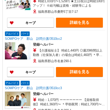
時給1,033円〜1,529円 ★土日祝日は時給100円
アップ！ ※給与幅は資格・経験等による
福島県郡山市桑野5丁目7-17
詳細を見る
キープ
アルバイト
パート
SOMPOケア 郡山 訪問介護/3510cc2
登録ヘルパー
【介護福祉士】 時給1,440円 ◎週20時間以上
勤務（社保加入者）の場合は時給1,460円 ＊早朝
夜間（〜8:00、18:00〜）：時給1,800円〜 ＊日曜
福島県郡山市名倉290-1
祝日：時給1,740円〜 【実務者研修・初任者研修
（ヘルパー1級・2級）】 時給1,360円 ◎週20時間
詳細を見る
キープ
以上勤務（社保加入者）の場合は時給1,380円〜
＊早朝夜間（〜8:00、18:00〜）：時給1,700円〜
＊日曜祝日：時給1,660円〜 ◎身体介助、生活援
アルバイト
パート
助が同時給 ◎キャンセル手当：職務時給の60％支
SOMPOケア 郡山 訪問介護/3510cc3
給
登録ヘルパー
時給：1,070円 ーーーーーーー 【資格取得
後】 時給1,360円〜 ＊早朝夜間：時給1,700円〜
＊日曜祝日：時給1,660円〜 ーーーーーーー