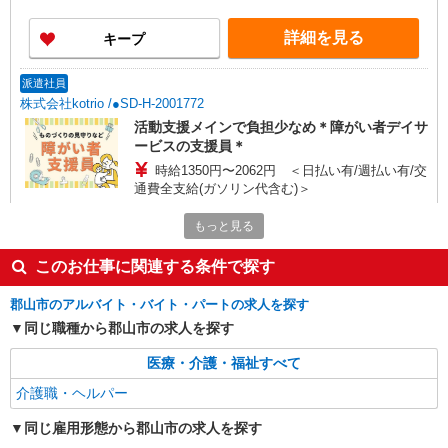
詳細を見る
キープ
派遣社員
株式会社kotrio /●SD-H-2001772
活動支援メインで負担少なめ＊障がい者デイサ
ービスの支援員＊
時給1350円〜2062円 ＜日払い有/週払い有/交
通費全支給(ガソリン代含む)＞
福島県郡山市
もっと見る
詳細を見る
キープ
このお仕事に関連する条件で探す
郡山市のアルバイト・バイト・パートの求人を探す
派遣社員
株式会社kotrio /●SD-H-2001794
同じ職種から郡山市の求人を探す
【郡山市】キレイな病院で未経験OKの看護助
医療・介護・福祉すべて
手★柔軟シフト◎
時給1350円〜2062円 ＜日払い有/週払い有/交
介護職・ヘルパー
通費全支給(ガソリン代含む)＞
同じ雇用形態から郡山市の求人を探す
福島県郡山市