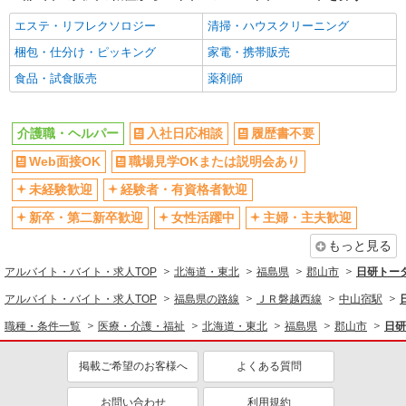
詳細を見る
キープ
エステ・リフレクソロジー
清掃・ハウスクリーニング
梱包・仕分け・ピッキング
家電・携帯販売
派遣社員
株式会社kotrio /●SD-H-1975350
食品・試食販売
薬剤師
郡山市｜リハビリ補助などのデイサービス
STAFF♪未経験OK
介護職・ヘルパー
時給1350円〜2062円 ＜日払い有/週払い有/交
入社日応相談
履歴書不要
通費全支給(ガソリン代含む)＞
Web面接OK
職場見学OKまたは説明会あり
福島県郡山市
未経験歓迎
経験者・有資格者歓迎
詳細を見る
キープ
新卒・第二新卒歓迎
女性活躍中
主婦・主夫歓迎
もっと見る
派遣社員
株式会社kotrio /●SD-H-2001817
アルバイト・バイト・求人TOP
北海道・東北
福島県
郡山市
日研トー
【面接なし】日払いでお給料即GETのデイサ
アルバイト・バイト・求人TOP
福島県の路線
ＪＲ磐越西線
中山宿駅
ービス＊郡山市
職種・条件一覧
医療・介護・福祉
北海道・東北
福島県
郡山市
日研
時給1350円〜2062円 ＜日払い有/週払い有/交
通費全支給(ガソリン代含む)＞
掲載ご希望のお客様へ
よくある質問
福島県郡山市
お問い合わせ
利用規約