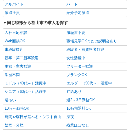
アルバイト
パート
詳細を見る
キープ
派遣社員
紹介予定派遣
派遣社員
同じ特徴から郡山市の求人を探す
株式会社kotrio /●SD-H-1896293
入社日応相談
履歴書不要
郡山市＠有料老人ホーム◎上質な支援、納得の
報酬、充実研修♪
Web面接OK
職場見学OKまたは説明会あり
時給1450円〜2062円 ＜日払い有/週払い有/交
未経験歓迎
経験者・有資格者歓迎
通費全支給(ガソリン代含む)＞
新卒・第二新卒歓迎
女性活躍中
郡山市内｜郡山駅
主婦・主夫歓迎
フリーター歓迎
詳細を見る
キープ
学歴不問
ブランクOK
ミドル（40代～）活躍中
エルダー（50代～）活躍中
派遣社員
シニア（60代～）活躍中
株式会社kotrio /●SD-H-2066570
昇給あり
郡山市★未経験OKの人間関係に悩まない職場
週払い
週2～3日勤務OK
へ★サ高住スタッフ
10時～勤務OK
16時前退社OK
時給1350円〜2062円 ＜日払い有/週払い有/交
通費全支給(ガソリン代含む)＞
時間や曜日が選べる・シフト自由
深夜
福島県郡山市
禁煙・分煙
残業ほぼなし