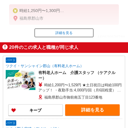
時給1,250円〜1,300円
福島県郡山市
◆初任者研修・未経験：時給1,250円〜
◆介護福祉士：時給1,300円〜
詳細を見る
ID：AE0526570788
※経験者は3ヶ月以上
※給与幅は経験・能力による
20
件のこの求人と職種が同じ求人
掲載期間終了
★週払いOK（規定あり）
パート
ツクイ・サンシャイン郡山（有料老人ホーム）
有料老人ホーム 介護スタッフ （ケアクル
ー）
時給1,200円〜1,529円 ★土日祝日は時給100円
アップ！ ・夜勤手当:4,000円/回（月6回程度） ※
給与幅は資格・経験等による
福島県郡山市御前南五丁目123番地
詳細を見る
キープ
パート