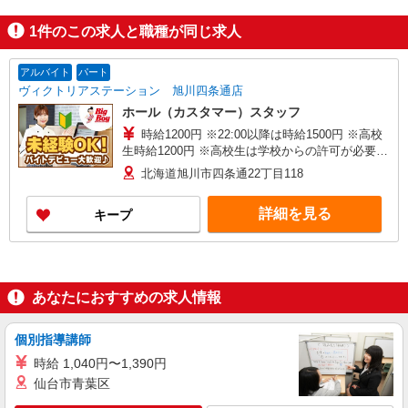
1
件のこの求人と職種が同じ求人
アルバイト
パート
ヴィクトリアステーション 旭川四条通店
ホール（カスタマー）スタッフ
時給1200円 ※22:00以降は時給1500円 ※高校
生時給1200円 ※高校生は学校からの許可が必要な
場合、通学中の学校からの許可証が必要となりま
北海道旭川市四条通22丁目118
す。
詳細を見る
キープ
あなたにおすすめの求人情報
個別指導講師
時給 1,040円〜1,390円
仙台市青葉区