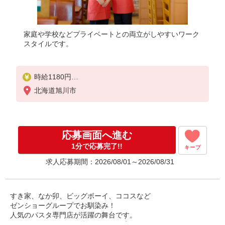
家庭や学校などプライベートとの両立がしやすいワーク
スタイルです。
時給1180円
※22:00以降は時給1475円
北海道旭川市
※高校生時給1100円
※労働組合費あり（基本時給×月間時間数×1.8％）
■土日・祝手当
応募画面へ進む
土日・祝は時給＋50円
1分で応募完了!!
キープ
求人応募期間：2026/08/01～2026/08/31
すき家、なか卯、ビッグボーイ、ココスなど
ゼンショーグループでお馴染み！
人気のパスタ専門店が活躍の舞台です。
たくさんのメニューが揃っているお店で