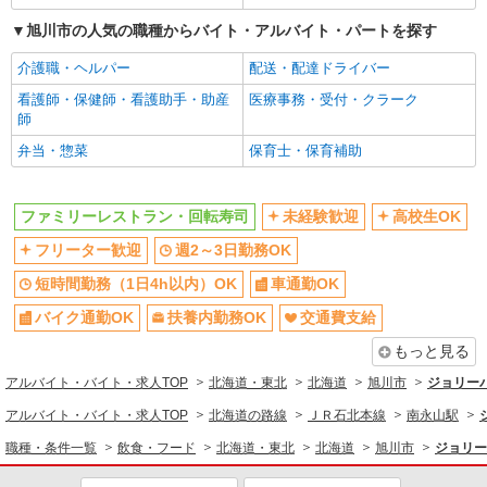
旭川市の人気の職種からバイト・アルバイト・パートを探す
介護職・ヘルパー
配送・配達ドライバー
看護師・保健師・看護助手・助産
医療事務・受付・クラーク
師
弁当・惣菜
保育士・保育補助
ファミリーレストラン・回転寿司
未経験歓迎
高校生OK
フリーター歓迎
週2～3日勤務OK
短時間勤務（1日4h以内）OK
車通勤OK
バイク通勤OK
扶養内勤務OK
交通費支給
もっと見る
アルバイト・バイト・求人TOP
北海道・東北
北海道
旭川市
ジョリー
アルバイト・バイト・求人TOP
北海道の路線
ＪＲ石北本線
南永山駅
職種・条件一覧
飲食・フード
北海道・東北
北海道
旭川市
ジョリー