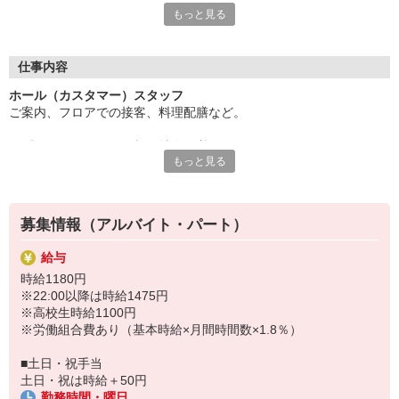
もっと見る
お客様に美味しさを提供しませんか？
あなたには、ホールスタッフとしての業務をお任せします。
接客が好きな方にピッタリ◎
仕事内容
対応力やコミュニケーション力が身につくことで
ホール（カスタマー）スタッフ
就活に活かせるかもしれませんよ？
ご案内、フロアでの接客、料理配膳など。
「やってみたい！」
そんな気持ちがあれば気軽にチャレンジしてみませんか？
まずは、メニューの種類や特徴を覚えることから！
ご応募お待ちしています。
もっと見る
はじめは、先輩が丁寧に指導します。
まかないはメニューのパスタやピザが50％OFFで食べられま
注文取りや配膳に慣れてきたら、
す。
レジ業務も教えていきます。
募集情報（アルバイト・パート）
給与
時給1180円
※22:00以降は時給1475円
※高校生時給1100円
※労働組合費あり（基本時給×月間時間数×1.8％）
■土日・祝手当
土日・祝は時給＋50円
勤務時間・曜日