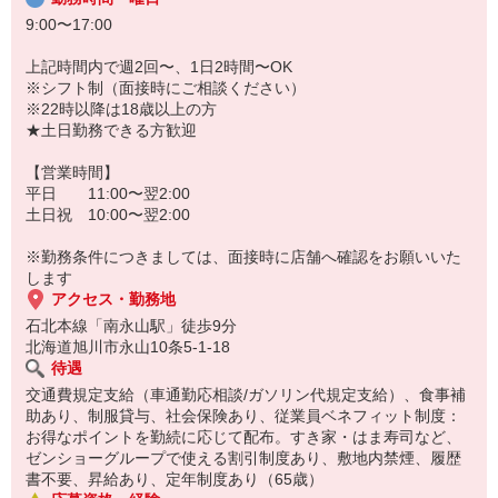
9:00〜17:00
上記時間内で週2回〜、1日2時間〜OK
※シフト制（面接時にご相談ください）
※22時以降は18歳以上の方
★土日勤務できる方歓迎
【営業時間】
平日 11:00〜翌2:00
土日祝 10:00〜翌2:00
※勤務条件につきましては、面接時に店舗へ確認をお願いいた
します
アクセス・勤務地
石北本線「南永山駅」徒歩9分
北海道旭川市永山10条5-1-18
待遇
交通費規定支給（車通勤応相談/ガソリン代規定支給）、食事補
助あり、制服貸与、社会保険あり、従業員ベネフィット制度：
お得なポイントを勤続に応じて配布。すき家・はま寿司など、
ゼンショーグループで使える割引制度あり、敷地内禁煙、履歴
書不要、昇給あり、定年制度あり（65歳）