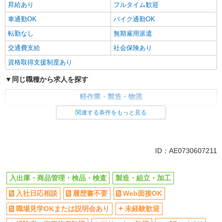
昇給あり
フルタイム歓迎
車通勤OK
バイク通勤OK
転勤なし
無期雇用派遣
交通費支給
社会保険あり
資格取得支援制度あり
同じ職種から求人を探す
軽作業・製造・物流
入出庫・商品管理・検品・検査
製造・組立・加工
関連する条件をもっと見る
同じ特徴から求人を探す
未経験歓迎
車通勤OK
ID：AE0730607211
交通費支給
社会保険あり
入出庫・商品管理・検品・検査
製造・組立・加工
入社日応相談
履歴書不要
Web面接OK
職場見学OKまたは説明会あり
未経験歓迎