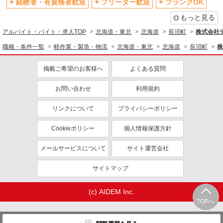
経験者・有資格者歓迎
フリーター歓迎
ブランクOK
もっと見る
アルバイト・バイト・求人TOP
北海道・東北
北海道
長沼町
株式会社
職種・条件一覧
軽作業・製造・物流
北海道・東北
北海道
長沼町
株
掲載ご希望のお客様へ
よくある質問
お問い合わせ
利用規約
リンクについて
プライバシーポリシー
Cookieポリシー
個人情報保護方針
メールサービスについて
サイト運営会社
サイトマップ
(c) AIDEM Inc.
TOPへ