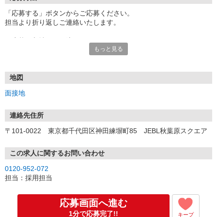
「応募する」ボタンからご応募ください。
担当より折り返しご連絡いたします。
≪応募〜入社までの流れ≫
もっと見る
▼書類選考（最短翌営業日）
*応募時にいただいた内容で書類選考させていただきます。
▼面接（最短翌営業日、30分程度）
*来社面接またはオンライン面接が可能です。
地図
*面接時、履歴書・職務経歴書の提出は不要です。
面接地
（応募情報不足の場合は、履歴書・職務経歴書を頂くケースがあ
ります。）
▼内定（面接後、最短翌営業日）
連絡先住所
*当社より内定通知をお送りします。
〒101-0022 東京都千代田区神田練塀町85 JEBL秋葉原スクエア
*内定にご承諾いただけましたら、採用決定となります。
▼入社（毎月1日、16日 ※休日の場合は後倒し）
*当社の正社員としてご入社いただきます。
この求人に関するお問い合わせ
*辞令の授与、オリエンテーションをお受けいただきます。
0120-952-072
▼配属先の決定（★）
担当：採用担当
*当社が配属先を決定します。
*配属先を実際にご確認いただき、最終確定します。
▼就業開始
応募画面へ進む
*配属先にて、当社の派遣スタッフとしてご就業いただきます。
1分で応募完了!!
キープ