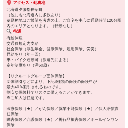
アクセス・勤務地
北海道夕張郡長沼町
（他にも北海道内に多数あり）
※勤務地はご希望を考慮の上、ご自宅を中心に通勤時間120分圏
内のエリアとなります。（転勤なし）
待遇
有給休暇
交通費規定内支給
社会保険（厚生年金、健康保険、雇用保険、労災）
昇給あり（年一回）
車・バイク通勤可（派遣先による）
定年制度あり（満60歳）
【リクルートグループ団体保険】
団体割引などにより、下記8種類の保険の保険料が
最大40％割引されるものです。
割安な保険料でリスクに備えることができます。
※ご加入は任意です。
医療保険（★）／がん保険／就業不能保険（★）／個人賠償責
任保険
障害保険／介護保険（★）／携行品損害保険／ホールインワン
保険