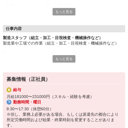
応募にあたり、経験や専門知識は問いません。
もっと見る
約束を守ること、きちんと連絡をすること、前向きに仕事へ取り
組むこと。
そんな姿勢を大切にできる方を歓迎します。
また、勤務時間やシフトなど柔軟に対応いただける方は、ご紹介
仕事内容
できるお仕事の幅も広がります。
製造スタッフ（組立・加工・目視検査・機械操作など）
製造業や工場での作業（組立・加工・目視検査・機械操作など）
長く働きたい――
その想いを、ここで実現しませんか？
具体的には・・・
製造業で正社員としてキャリアを築きたい方、ぜひご応募くださ
もっと見る
製品に不備がないか目視チェック
い。
部品を機械にセットしてボタン操作などなど
複雑な作業や力仕事はほとんどなく覚えやすいものばかり！
募集情報（正社員）
未経験の方もすぐに慣れていただけると思います。
給与
※当社（株）テクノ・サービスに正社員採用の上で、派遣就業先事
月給181000〜231000円（スキル・経験を考慮）
業所へ派遣となります。
勤務時間・曜日
8:30〜17:30（休憩60分）
※但し、業務上必要がある場合、もしくは派遣先の都合により
所定労働時間および始業・終業時刻を変更することがありま
す。