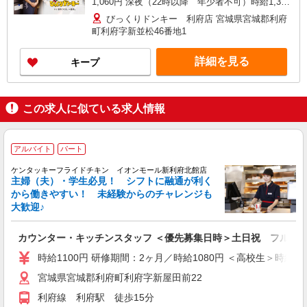
1,060円 深夜（22時以降 年少者不可）時給1,350
円 ☆12月31日〜1月3日まで年末年始手当有（時給
びっくりドンキー 利府店 宮城県宮城郡利府
アップ）
町利府字新並松46番地1
詳細を見る
キープ
この求人に似ている求人情報
アルバイト
パート
ケンタッキーフライドチキン イオンモール新利府北館店
主婦（夫）・学生必見！ シフトに融通が利く
から働きやすい！ 未経験からのチャレンジも
大歓迎♪
カウンター・キッチンスタッフ ＜優先募集日時＞土日祝 フルタ
時給1100円 研修期間：2ヶ月／時給1080円 ＜高校生＞時給10
宮城県宮城郡利府町利府字新屋田前22
利府線 利府駅 徒歩15分