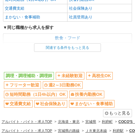
交通費支給
社会保険あり
まかない・食事補助
社員登用あり
同じ職種から求人を探す
飲食・フード
調理・調理補助・調理師
関連する条件をもっと見る
同じ特徴から求人を探す
未経験歓迎
高校生OK
調理・調理補助・調理師
未経験歓迎
高校生OK
週2～3日勤務OK
短時間勤務（1日4h以内）OK
フリーター歓迎
週2～3日勤務OK
扶養内勤務OK
交通費支給
社会保険あり
短時間勤務（1日4h以内）OK
まかない・食事補助
扶養内勤務OK
社員登用あり
交通費支給
社会保険あり
まかない・食事補助
もっと見る
アルバイト・バイト・求人TOP
北海道・東北
宮城県
利府町
COCO’
アルバイト・バイト・求人TOP
宮城県の路線
ＪＲ東北本線
利府駅
C