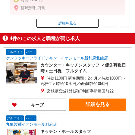
※22:00〜翌5:00：時給1375円
宮城県利府町
※高校生時給1040円
■【土日祝加給】
詳細を見る
ID：AE0522460682
土日祝は1時間当たり＋100円
4
件のこの求人と職種が同じ求人
■特別手当
掲載期間終了
早朝手当（5:00〜8:00）時給＋100円
アルバイト
パート
ケンタッキーフライドチキン イオンモール新利府北館店
カウンター・キッチンスタッフ ＜優先募集日
時＞土日祝 フルタイム
時給1100円 研修期間：2ヶ月／時給1080円 ＜
高校生＞時給1070円／研修時給1050円
宮城県宮城郡利府町利府字新屋田前22
詳細を見る
キープ
アルバイト
パート
丸亀製麺イオンモール利府店
キッチン・ホールスタッフ