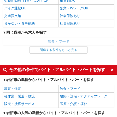
短時間勤務（1日4h以内）OK
車通勤OK
バイク通勤OK
副業・WワークOK
交通費支給
社会保険あり
まかない・食事補助
社員登用あり
同じ職種から求人を探す
飲食・フード
関連する条件をもっと見る
同じ特徴から求人を探す
未経験歓迎
高校生OK
週2～3日勤務OK
短時間勤務（1日4h以内）OK
その他の条件でバイト・アルバイト・パートを探す
車通勤OK
副業・WワークOK
岩沼市の職種からバイト・アルバイト・パートを探す
交通費支給
社会保険あり
教育・保育
飲食・フード
まかない・食事補助
社員登用あり
軽作業・製造・物流
建築・設備・アクティブワーク
販売・接客サービス
医療・介護・福祉
岩沼市の人気の職種からバイト・アルバイト・パートを探す