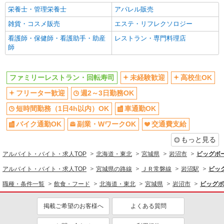
栄養士・管理栄養士
アパレル販売
雑貨・コスメ販売
エステ・リフレクソロジー
看護師・保健師・看護助手・助産
レストラン・専門料理店
師
ファミリーレストラン・回転寿司
未経験歓迎
高校生OK
フリーター歓迎
週2～3日勤務OK
短時間勤務（1日4h以内）OK
車通勤OK
バイク通勤OK
副業・WワークOK
交通費支給
もっと見る
アルバイト・バイト・求人TOP
北海道・東北
宮城県
岩沼市
ビッグボ
アルバイト・バイト・求人TOP
宮城県の路線
ＪＲ常磐線
岩沼駅
ビッ
職種・条件一覧
飲食・フード
北海道・東北
宮城県
岩沼市
ビッグボ
掲載ご希望のお客様へ
よくある質問