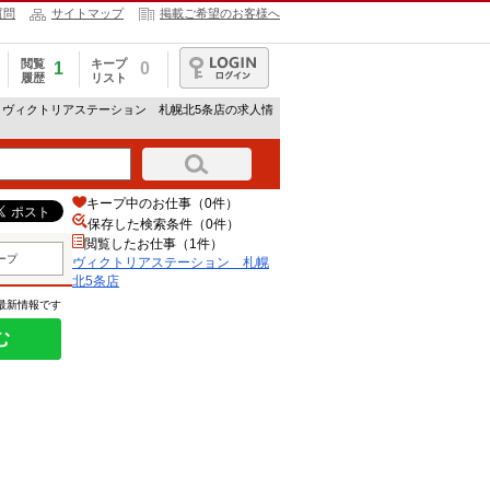
質問
サイトマップ
掲載ご希望のお客様へ
閲覧
キープ
1
0
履歴
リスト
ログイン
> ヴィクトリアステーション 札幌北5条店の求人情
キープ中のお仕事（0件）
保存した検索条件（
0
件）
閲覧したお仕事（1件）
ープ
ヴィクトリアステーション 札幌
北5条店
の最新情報です
む