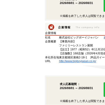
2026/08/01 ～ 2026/08/31
※掲載を終了した求人は閲覧できま
企業情報
社名
株式会社ビッグボーイジャパン
企業概要
【事業内容】
ファミリーレストラン展開
【設立】1977（昭和52）年11月10
【店舗数】168店舗（2026年4月現
本社所在地
東京都港区港南2-18-1 JR品川イ
URL
http://www.bigboyjapan.co.jp/
求人応募期間 ：
2026/08/01 ～ 2026/08/31
※掲載を終了した求人は閲覧できま