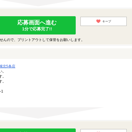
応募画面へ進む
キープ
1分で応募完了!!
せんので、プリントアウトして保管をお願いします。
幌北5条店
い。
す。
す。
-1