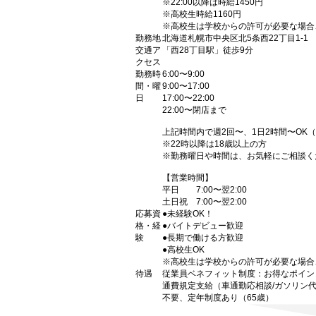
※22:00以降は時給1450円
※高校生時給1160円
※高校生は学校からの許可が必要な場合
勤務地
北海道札幌市中央区北5条西22丁目1-1
交通ア
「西28丁目駅」徒歩9分
クセス
勤務時
6:00〜9:00
間・曜
9:00〜17:00
日
17:00〜22:00
22:00〜閉店まで
上記時間内で週2回〜、1日2時間〜OK
※22時以降は18歳以上の方
※勤務曜日や時間は、お気軽にご相談く
【営業時間】
平日 7:00〜翌2:00
土日祝 7:00〜翌2:00
応募資
●未経験OK！
格・経
●バイトデビュー歓迎
験
●長期で働ける方歓迎
●高校生OK
※高校生は学校からの許可が必要な場合
待遇
従業員ベネフィット制度：お得なポイン
通費規定支給（車通勤応相談/ガソリン
不要、定年制度あり（65歳）