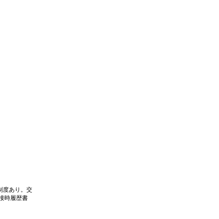
制度あり。交
接時履歴書