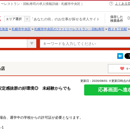
よくある
ーレストラン・回転寿司の求人情報詳細 - 札幌市中央区｜
保存した
0
エリア選択
「あなたの街」のお仕事が探せる求人サイト
検索条件
北海道
>
札幌市中央区
>
札幌市中央区のファミリーレストラン・回転寿司
>
西２８丁目駅
条店
キ
更新日：2026/08/01 ※更新日時点
安定感抜群の好環境◎ 未経験からでも
応募画面へ進
場合、通学中の学校からの許可証が必要となります。
-1