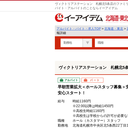
ヴィクトリアステーション 札幌北5条店のファミリ
バイト・アルバイトのことならイーアイデム
北海道・東北
アルバイト・バイト・求人TOP
>
北海道・東北
>
報詳細
勤務地
職種
ヴィクトリアステーション 札幌北5
アルバイト
パート
早朝営業拡大＜ホールスタッフ募集＞
安心スタート！
給与
時給1160円
※22:00以降は時給1450円
※高校生時給1160円
※高校生は学校からの許可が必要な
職種
ホール（カスタマー）スタッフ
勤務地
北海道札幌市中央区北5条西22丁目1