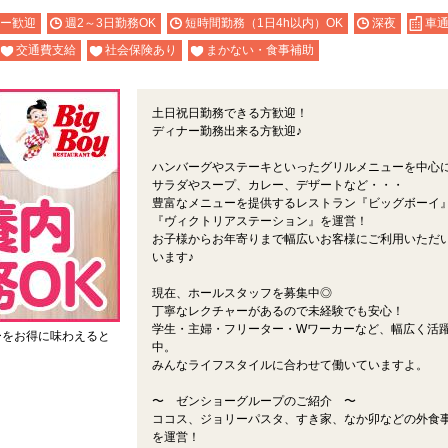
ー歓迎
週2～3日勤務OK
短時間勤務（1日4h以内）OK
深夜
車通
交通費支給
社会保険あり
まかない・食事補助
土日祝日勤務できる方歓迎！
ディナー勤務出来る方歓迎♪
ハンバーグやステーキといったグリルメニューを中心
サラダやスープ、カレー、デザートなど・・・
豊富なメニューを提供するレストラン『ビッグボーイ
『ヴィクトリアステーション』を運営！
お子様からお年寄りまで幅広いお客様にご利用いただ
います♪
現在、ホールスタッフを募集中◎
丁寧なレクチャーがあるので未経験でも安心！
学生・主婦・フリーター・Wワーカーなど、幅広く活
ーをお得に味わえると
中。
みんなライフスタイルに合わせて働いていますよ。
〜 ゼンショーグループのご紹介 〜
ココス、ジョリーパスタ、すき家、なか卯などの外食
を運営！