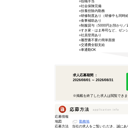
○役職手当
○社会保険完備
○扶養控除内勤務
○研修制度あり（研修中も同時
○食事補助あり
○制服貸与（5000円お預かり
○すき家・はま寿司など、ゼン
○社員登用あり
○履歴書不要の簡単面接
○交通費全額支給
○車通勤OK
求人応募期間 ：
2026/08/01 ～ 2026/08/31
※掲載を終了した求人は閲覧できま
応募情報
地図
勤務地
応募方法
当社の求人をご覧いただき、誠にあ