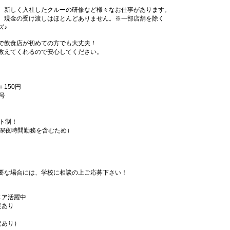
、新しく入社したクルーの研修など様々なお仕事があります。
、現金の受け渡しはほとんどありません。※一部店舗を除く
ズ♪
で飲食店が初めての方でも大丈夫！
教えてくれるので安心してください。
＋150円
号
フト制！
（深夜時間勤務を含むため）
要な場合には、学校に相談の上ご応募下さい！
ニア活躍中
定あり
定あり）