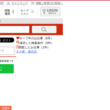
質問
サイトマップ
掲載ご希望のお客様へ
閲覧
キープ
1
0
履歴
リスト
ログイン
細
キープ中のお仕事（0件）
保存した検索条件（
0
件）
閲覧したお仕事（1件）
ープ
すき家 釜石店
の最新情報です
む
）活躍中