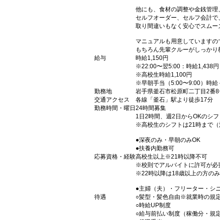
他にも、食材の調整や金銭管理
セルフオーダー、セルフ会計で
取り間違いもなく安心でスムー
マニュアルも用意していますの
もちろん先輩クルーがしっかり
給与
時給1,150円
※22:00〜翌5:00：時給1,438円
※高校生時給1,100円
※早朝手当（5:00〜9:00）時給
勤務地
岩手県釜石市松原町二丁目2番8
交通アクセス
各線「釜石」駅より徒歩17分
勤務時間・曜日
24時間募集
1日2時間、週2日からOKのシ
※高校生のシフトは21時まで
●深夜のみ・早朝のみOK
●扶養内勤務可
応募資格・経験
高校生以上※21時以降不可
※校則でアルバイトに許可が必
※22時以降は18歳以上の方のみ
●主婦（夫）・フリーター・シ
待遇
○髪型・髪色自由※就業時の規
○時給UP制度
○給与前払い制度（稼働分・規