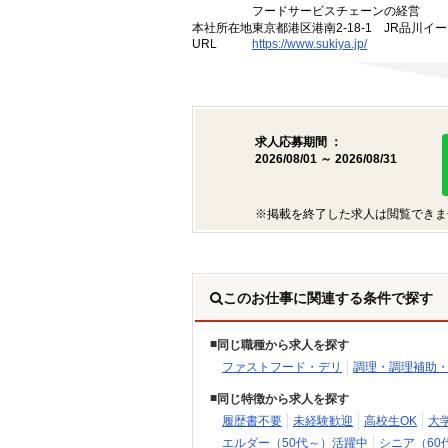
フードサービスチェーンの経営
本社所在地
東京都港区港南2-18-1 JR品川イ
URL
https://www.sukiya.jp/
求人応募期間 ：
2026/08/01 ～ 2026/08/31
※掲載を終了した求人は閲覧できま
このお仕事に関連する条件で探す
同じ職種から求人を探す
ファストフード・デリ
調理・調理補助
同じ特徴から求人を探す
履歴書不要
未経験歓迎
高校生OK
大
エルダー（50代～）活躍中
シニア（60