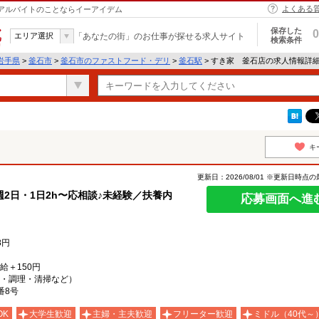
よくある
・アルバイトのことならイーアイデム
保存した
0
エリア選択
「あなたの街」のお仕事が探せる求人サイト
検索条件
岩手県
>
釜石市
>
釜石市のファストフード・デリ
>
釜石駅
> すき家 釜石店の求人情報詳
キ
更新日：2026/08/01 ※更新日時点
2日・1日2h〜応相談♪未経験／扶養内
応募画面へ進
8円
時給＋150円
・調理・清掃など）
番8号
OK
大学生歓迎
主婦・主夫歓迎
フリーター歓迎
ミドル（40代～