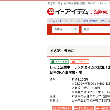
すき家 釜石店の求人情報詳細 - 釜石市｜バイト
北海道・東北
アルバイト・バイト・求人TOP
>
北海道・東北
>
勤務地
職種
すき家 釜石店
アルバイト
パート
しゅふ活躍中！ランチタイム大歓迎！週
勤務OK☆履歴書不要
給与
時給1,150円
※22:00〜翌5:00：時給1,43
※高校生時給1,100円
※早朝手当（5:00〜9:00）
職種
すき家の店舗スタッフ（接客
勤務地
岩手県釜石市松原町二丁目2
履歴書不要
未経験歓迎
高校生