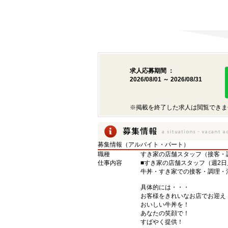
求人応募期間 ：
2026/08/01 ～ 2026/08/31
※掲載を終了した求人は閲覧できま
募集情報（アルバイト・パート）
職種
すき家の店舗スタッフ（接客・
仕事内容
■すき家の店舗スタッフ（週2日
牛丼・すき家での接客・調理・
具体的には・・・
お客様をきれいなお店でお迎え
おいしい牛丼を！
あなたの笑顔で！
すばやく提供！