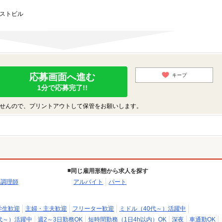
ーストビル
応募画面へ進む
キープ
1分で応募完了!!
せんので、プリントアウトして保管をお願いします。
同じ雇用形態から求人を探す
・調理師
アルバイト
パート
学生歓迎
主婦・主夫歓迎
フリーター歓迎
ミドル（40代～）活躍中
代～）活躍中
週2～3日勤務OK
短時間勤務（1日4h以内）OK
深夜
車通勤OK