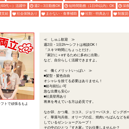
（60代～）活躍中
週2～3日勤務OK
短時間勤務（1日4h以内）OK
深
費支給
社会保険あり
まかない・食事補助
社割・特典あり
制服貸
≪ しゅふ歓迎 ≫
週2日・1日2h〜シフトは相談OK！
「スキマ時間にちょっとだけ」
「家計に＋αするために多めに出勤」
など、自分らしく活躍できますよ。
≪ 働くメリットいっぱい ≫
■髪型・髪色自由
オシャレを捨てる必要はありません！
■給与前払い可
急な出費も安心♪
■社員登用あり
将来を考えている方は必見です。
シフトで頑張るもよ
なか卯、かつ庵、ココス、ジョリーパスタ、ビッグボ
。
イ、華屋与兵衛、オリーブの丘、焼肉いちばんなどを
しているゼンショーグループ！
その中のひとつ『すき家』でお仕事しませんか？