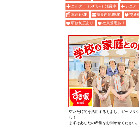
エルダー（50代～）活躍中
シニア
車通勤OK
扶養内勤務OK
交通
研修制度あり
社員登用あり
空いた時間を活用するもよし、ガッツリ
し！
まずはあなたの希望をお聞かせください