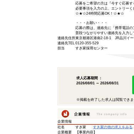
応募をご希望の方は『今すぐ応募す
必要事項を入力の上、エントリーく
☆★☆24時間応募OK！☆★☆
・・・お願い・・・
応募の際は、連絡先に「携帯電話の
普段つながりやすい連絡先を入力し
連絡先住所
東京都港区港南2-18-1 JR品川イ
連絡先TEL
0120-355-529
担当
すき家採用センター
求人応募期間 ：
2026/08/01 ～ 2026/08/31
※掲載を終了した求人は閲覧できま
企業情報
社名
すき家
すき家の他の求人をみる
企業概要
【事業内容】