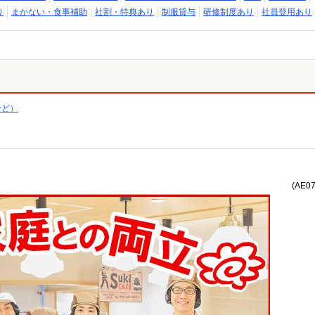
り
まかない・食事補助
社割・特典あり
制服貸与
研修制度あり
社員登用あり
など）
(AE0