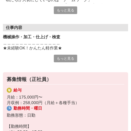
個々で仕事をするのではなく、「チーム」で仕事を進めていくス
もっと見る
タイルにこだわっています。
◆25才男性（入社2年7ヶ月）
業務知識も経験も全くありませんでしたが、
仕事内容
入社後に基礎的な知識について教わったので安心できました。
機械操作・加工・仕上げ・検査
最初は直属の上司のアシスタント業務からスタートし、
＿＿＿＿＿＿＿＿＿＿＿＿＿＿
徐々にできることの幅を広げていった感じです。
★未経験OK！かんたん軽作業★
みなさん丁寧に仕事を教えてくれたので、1年ほどである程度の
￣￣￣￣￣￣￣￣￣￣￣￣￣￣
業務は一人でできるようになりました。
もっと見る
工業用ゴム製品や医療・衛生用ゴム製品を
製造している会社でのお仕事♪
設備が整った大手であり、安心と将来性も期待できます！
お任せするのは、
募集情報（正社員）
車載LEDのキャップ製造など！
給与
力仕事ほぼなしで身体への負担も少なめです♪
月給：175,000円〜
月収例：258,000円（月給＋各種手当）
＜具体的には…＞
勤務時間・曜日
【マウント工程(土台のラバーにLEDチップを埋め込む作業)】
◆顕微鏡を使用して検査をおこなう
勤務形態：日勤
⇒接着されたチップの周辺に接着剤が漏れていないか等
【勤務時間】