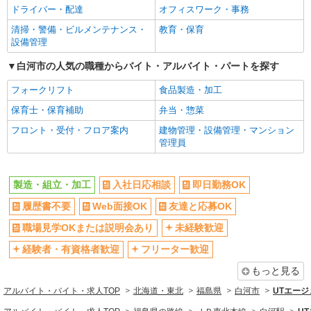
ドライバー・配達
オフィスワーク・事務
清掃・警備・ビルメンテナンス・
教育・保育
設備管理
白河市の人気の職種からバイト・アルバイト・パートを探す
フォークリフト
食品製造・加工
保育士・保育補助
弁当・惣菜
フロント・受付・フロア案内
建物管理・設備管理・マンション
管理員
製造・組立・加工
入社日応相談
即日勤務OK
履歴書不要
Web面接OK
友達と応募OK
職場見学OKまたは説明会あり
未経験歓迎
経験者・有資格者歓迎
フリーター歓迎
もっと見る
アルバイト・バイト・求人TOP
北海道・東北
福島県
白河市
UTエージ