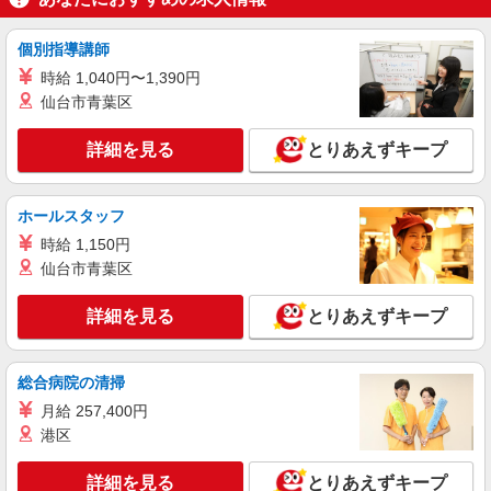
月給：233,000円〜 月収例：277,000円(月給＋
各種手当) ※シフト手当一律23,000円/月を含む
個別指導講師
福島県白河市 勤務詳細：白河市 通勤方法：車
最寄り駅：白坂駅から車3分 ※構内の（無料）駐
時給 1,040円〜1,390円
車場利用OK ※東北自動車道白河ICより車5分、白
仙台市青葉区
河中央スマートICより車15分 ※新白河駅より車10
詳細を見る
キープ
分
詳細を見る
とりあえずキープ
NEW
正社員
UTエージェント株式会社 AGT北日本第一CU AGT郡山エリア 白河東
CL 《AZGT1C》
ホールスタッフ
MC加工・検査
時給 1,150円
月給：189,000円〜 月収例：206,000円(月給＋
仙台市青葉区
各種手当) ※基本残業なし
福島県白河市 勤務地：白河市 通勤方法：車 最
詳細を見る
とりあえずキープ
寄り駅：泉崎駅から車15分 ※構内の（無料）駐車
場利用OK
詳細を見る
キープ
総合病院の清掃
月給 257,400円
NEW
正社員
港区
UTエージェント株式会社 AGT北日本第一CU AGT郡山エリア 白坂鶴
巻CL 《Aatd1C》
詳細を見る
とりあえずキープ