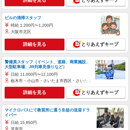
詳細を見る
とりあえずキープ
機械OP業務など
時給1520円交通費全額支給
ビルの清掃スタッフ
福島県白河市 ＊車・バイク通勤OK
時給 1,200円〜1,200円
詳細を見る
大阪市北区
キープ
詳細を見る
とりあえずキープ
派遣社員
株式会社綜合キャリアオプション（1314VJ0805G6★78-S-T3）
組立・加工・食品製造など/日払いOK
警備員スタッフ（イベント、道路、商業施設、
時給1,700円 交通費：既定支給
大型駐車場、JR列車見張りなど）
福島県白河市
日給 11,000円〜12,100円
栃木市・小山市・さいたま市西区・さいたま市岩槻区・久喜市・
詳細を見る
キープ
詳細を見る
とりあえずキープ
派遣社員
株式会社テクノ・サービス/お仕事No/0919454
マイクロバスにて教習所に通う生徒の送迎ドラ
組立作業
イバー
時給1150円交通費全額支給
日給 15,850円
福島県白河市 ＊車・バイク通勤OK
箕面市