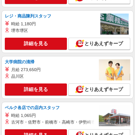
材料投入・印刷工程
月給：205,000円〜 月収例：254,000円(月給＋
各種手当)
レジ・商品陳列スタッフ
福島県白河市 勤務詳細：白河市 通勤方法：車
時給 1,180円
最寄り駅：白坂駅から車4分
堺市堺区
詳細を見る
キープ
詳細を見る
とりあえずキープ
NEW
正社員
UTエージェント株式会社 AGT北日本第一CU AGT郡山エリア 白坂CL
大学病院の清掃
《AGJZ1C》
月給 273,650円
加工・検査・機械操作
品川区
月給：205,000円〜 月収例：221,000円(月給＋
各種手当) ※シフト手当一律5,000円/月を含む ※
詳細を見る
とりあえずキープ
基本残業なし
福島県白河市 勤務詳細：白河市 通勤方法：車
最寄り駅：白坂駅から車3分 ※構内の（無料）駐
車場利用OK ※白河ICから車5分、白河中央スマー
ベルク各店での店内スタッフ
トICから車15分 ※新白河駅から車10分
詳細を見る
キープ
時給 1,065円
古河市・佐野市・前橋市・高崎市・伊勢崎市・太田市・館林市・
派遣社員
株式会社テクノ・サービス/お仕事No/0875292