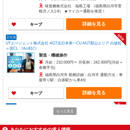
+賞与 （25歳既婚・子供1人/各種手当含む） ※経
味覚糖株式会社 福島工場 （福島県白河市萱
験、スキル等判断の上、同社規程にて優遇
根月ノ入1-8） ★マイカー通勤を推奨！
詳細を見る
キープ
NEW
正社員
UTエージェント株式会社 AGT北日本第一CU AGT郡山エリア 白坂松
ヶ苗CL 《Acdl1C》
製造・機械操作
月給：210,000円〜 月収例：242,000円(月給＋
各種手当)
福島県白河市 勤務詳細：白河市 通勤方法：車
最寄り駅：白坂駅から車4分
詳細を見る
キープ
NEW
正社員
もっと見る
UTエージェント株式会社 AGT北日本第一CU AGT郡山エリア 白坂CL
《ALXJ1C》
加工・組付け・検査
あなたにおすすめの求人情報