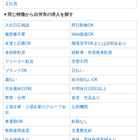
正社員
同じ特徴から白河市の求人を探す
入社日応相談
即日勤務OK
履歴書不要
Web面接OK
友達と応募OK
職場見学OKまたは説明会あり
未経験歓迎
経験者・有資格者歓迎
フリーター歓迎
学歴不問
ブランクOK
日払い
週払い
給与前払いOK
完全週休2日制
年間休日120日以上
禁煙・分煙
食堂・売店あり
上場企業・上場企業のグループ会
公的機関
社
車通勤OK
転勤なし
無期雇用派遣
交通費支給
社会保険あり
産休・育休取得実績あり