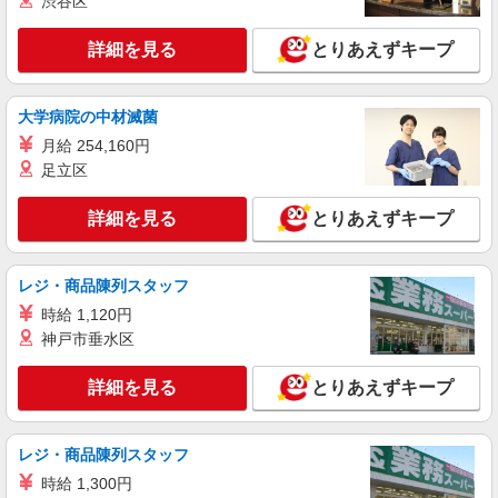
渋谷区
株式会社テクノ・サービス/お仕事No/0912290
機械オペレーター作業
詳細を見る
とりあえずキープ
時給1180円交通費全額支給
福島県白河市 ＊車・バイク通勤OK
大学病院の中材滅菌
月給 254,160円
詳細を見る
キープ
足立区
派遣社員
詳細を見る
とりあえずキープ
株式会社テクノ・サービス/お仕事No/0917802
電子部品の組立など
時給1050円交通費全額支給
レジ・商品陳列スタッフ
福島県白河市 ＊車・バイク通勤OK
時給 1,120円
神戸市垂水区
詳細を見る
キープ
詳細を見る
とりあえずキープ
派遣社員
株式会社綜合キャリアオプション（1314VJ0805G8★17-N-T4）
レジ・商品陳列スタッフ
半導体部品のセット・切削・穴あけ・寸法検
査/日払いOK
時給 1,300円