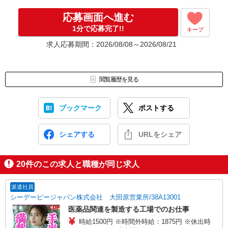
「時間がない・・」、「面接地まで遠い・・」という方には
スマホで面接を受けることもできます！
応募画面へ進む
お気軽にご相談ください！
1分で応募完了!!
キープ
※弊社よりお電話を差し上げる場合は、 「0120-332-368」の番号
求人応募期間：2026/08/08～2026/08/21
よりおかけします。
▼電話応募の流れ▼
【1】応募ボタンより応募
閲覧履歴を見る
【2】電話面接またはWEB面接（所要時間15分程度）
【3】選考（面接は電話面接1回のみ！）
ブックマーク
ポストする
【4】内定！
応募後すぐに電話面接も可能です。
シェアする
URLをシェア
面接は履歴書不要＆最短15分程度で完了します。
お気軽にご応募ください！
20
件のこの求人と職種が同じ求人
■面接は電話なので私服でOK！
■自宅でできるオンライン面接もあります。
■応募から面接まで最短15分で完了します！
派遣社員
■面接・入社日はご相談に応じます。在職中の方もお気軽にご応募く
シーデーピージャパン株式会社 大田原営業所/38A13001
ださい！
医薬品関連を製造する工場でのお仕事
時給1500円 ※時間外時給：1875円 ※休出時