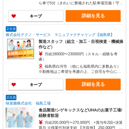
実費支給／当社規定あり。
ら車で5分（きれいに整備された駐車場完備！守衛
さんもいて安心◎自転車通勤や徒歩通勤もOK）
詳細を見る
キープ
正社員
株式会社テクノ・サービス マニュファクチャリング【福島県】
製造スタッフ（組立・加工・目視検査・機械操
作など）
月給180000〜230000円（スキル・経験を考
慮）
福島県白河市 （他にも福島県内に多数あり）
※勤務地はご希望を考慮の上、ご自宅を中心に通
勤時間120分圏内のエリアとなります。（転勤な
し）
詳細を見る
キープ
正社員
味覚糖株式会社 福島工場
食品製造/シゲキックスなどUHAのお菓子工場/
経験者歓迎
月給200,000円〜270,000円 +賞与年2回+決算
賞与 ※残業代別途支給 【月収例】 250,000円