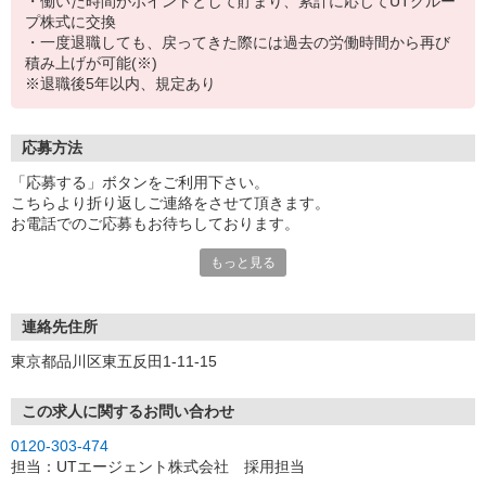
・働いた時間がポイントとして貯まり、累計に応じてUTグルー
プ株式に交換
・一度退職しても、戻ってきた際には過去の労働時間から再び
積み上げが可能(※)
※退職後5年以内、規定あり
応募方法
「応募する」ボタンをご利用下さい。
こちらより折り返しご連絡をさせて頂きます。
お電話でのご応募もお待ちしております。
もっと見る
【受付時間】
平日／9:00〜21:00
土日祝／9:00〜18:00
連絡先住所
WEBでのご応募は土日でも受付可能ですが、ご連絡は週明けとなり
東京都品川区東五反田1-11-15
ますことをご了承ください。
また、土日もWEBから予約できるURLをSMSでお送りしておりま
す。
この求人に関するお問い合わせ
そちらからの面接予約は可能となりますので、ぜひご利用ください
0120-303-474
ませ。
担当：UTエージェント株式会社 採用担当