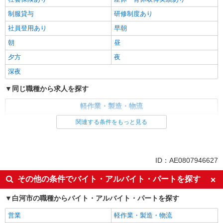
制服貸与
研修制度あり
社員登用あり
早朝
朝
昼
夕方
夜
深夜
同じ職種から求人を探す
軽作業・製造・物流
製造・組立・加工
関連する条件をもっと見る
同じ特徴から求人を探す
未経験歓迎
日払い
ID：AE0807946627
上場企業・上場企業のグループ会
車通勤OK
その他の条件でバイト・アルバイト・パートを探す
社
交通費支給
社会保険あり
白河市の職種からバイト・アルバイト・パートを探す
産休・育休取得実績あり
社員登用あり
営業
軽作業・製造・物流
深夜