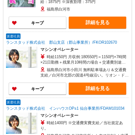
給：1875円 ※深夜割増：375円
福島県白河市
詳細を見る
キープ
派遣社員
ランスタッド株式会社 郡山支店（郡山事業所）/FKOR102670
マシンオペレーター
時給1150円 月収例:180550円＝1150円×7時間
×21日勤務＋残業月10時間の場合＋交通費別途支
給 ※交通費実費支給／当社規定あり。
福島県白河市小田川 無料駐車場あり＆交通費
支給／白河市北部の国道4号線沿い。リオン・ドー
ル 泉崎店から車で6分。
詳細を見る
キープ
派遣社員
ランスタッド株式会社 インハウスOPs1 仙台事業所/FDAM101034
マシンオペレーター
時給1400円 ※交通費実費支給／当社規定あ
り。