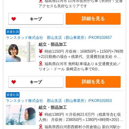
福島県白河市 白河市役所から車で約8分！交通
アクセスも良好なエリアです
詳細を見る
キープ
派遣社員
ランスタッド株式会社 郡山支店（郡山事業所）/FKOR102657
組立・部品加工
時給1150円 月収例：169050円＝1150円×7時間
×21日勤務の場合＋残業代、交通費別途支給 ※交
通費実費支給／当社規定あり。
福島県白河市 無料駐車場あり＆交通費支給／
リオン・ドール 泉崎店から車で6分。
詳細を見る
キープ
派遣社員
ランスタッド株式会社 郡山支店（郡山事業所）/FKOR102653
組立・部品加工
時給1380円 ※月収例23.8万円（残業等含む収
入例） 月収例：238050円＝1380円×8時間×20日勤
務＋残業10時間の場合、交通費別途支給 ※交通費
福島県西白河郡西郷村小田倉狼山 新白河駅か