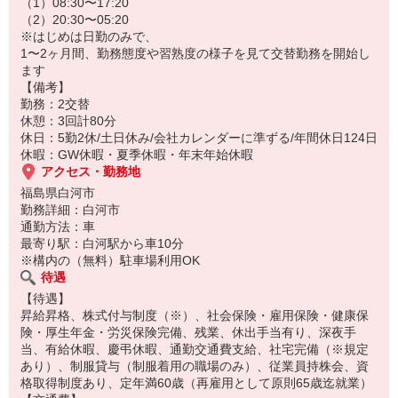
【レンズ工程】
（1）08:30〜17:20
◆製品の成型
（2）20:30〜05:20
◆仕上げ
※はじめは日勤のみで、
◆検査
1〜2ヶ月間、勤務態度や習熟度の様子を見て交替勤務を開始し
(射出成型機を使用する)
ます
【備考】
＜職場環境＞
勤務：2交替
◎1年を通してほぼ同じ室温に設定されたクリーンルーム内での作業
休憩：3回計80分
です！
休日：5勤2休/土日休み/会社カレンダーに準ずる/年間休日124日
◎一食350円のお手頃価格で仕出しのお弁当が注文できます☆
休暇：GW休暇・夏季休暇・年末年始休暇
アクセス・勤務地
詳細については面談時にご説明させていただきます。
福島県白河市
募集状況等によっては当該案件へのご案内が難しい場合がありま
勤務詳細：白河市
す。
通勤方法：車
最寄り駅：白河駅から車10分
※構内の（無料）駐車場利用OK
待遇
【待遇】
昇給昇格、株式付与制度（※）、社会保険・雇用保険・健康保
険・厚生年金・労災保険完備、残業、休出手当有り、深夜手
当、有給休暇、慶弔休暇、通勤交通費支給、社宅完備（※規定
あり）、制服貸与（制服着用の職場のみ）、従業員持株会、資
格取得制度あり、定年満60歳（再雇用として原則65歳迄就業）