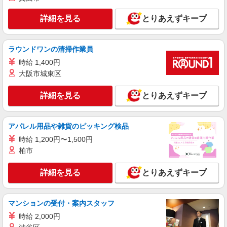
詳細を見る
キープ
詳細を見る
とりあえずキープ
派遣社員
ラウンドワンの清掃作業員
株式会社テクノ・サービス/お仕事No/0908674
機械オペレーター
時給 1,400円
大阪市城東区
時給1340円交通費全額支給
福島県白河市 ＊車・バイク通勤OK
詳細を見る
とりあえずキープ
詳細を見る
キープ
アパレル用品や雑貨のピッキング検品
派遣社員
時給 1,200円〜1,500円
株式会社テクノ・サービス/お仕事No/0839661
柏市
装置の組立作業
時給1040円交通費全額支給
詳細を見る
とりあえずキープ
福島県白河市 ＊車・バイク通勤OK
詳細を見る
マンションの受付・案内スタッフ
キープ
時給 2,000円
派遣社員