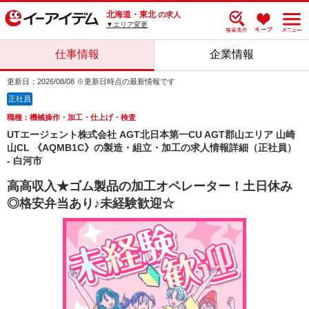
北海道・東北
の求人
▼エリア変更
仕事情報
企業情報
更新日：2026/08/08 ※更新日時点の最新情報です
正社員
職種：機械操作・加工・仕上げ・検査
UTエージェント株式会社 AGT北日本第一CU AGT郡山エリア 山崎
山CL 《AQMB1C》の製造・組立・加工の求人情報詳細（正社員）
- 白河市
高高収入★ゴム製品の加工オペレーター！土日休み
◎格安弁当あり♪未経験歓迎☆