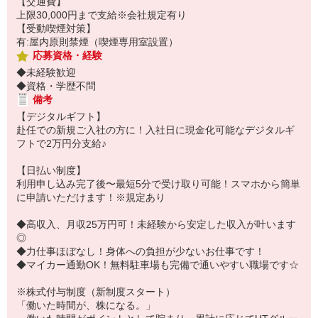
【交通費】
上限30,000円まで支給※会社規定有り
【受動喫煙対策】
有:屋内原則禁煙（喫煙専用室設置）
応募資格・経験
◆未経験歓迎
◆資格・学歴不問
備考
【デジタルギフト】
赴任での新規ご入社の方に！入社日に現金化可能なデジタルギ
フトで2万円分支給♪
【日払い制度】
利用申し込み完了後〜最短5分で受け取り可能！スマホから簡単
に申請いただけます！※規定あり
◆高収入、月収25万円可！未経験から安定した収入が叶います
◎
◆力仕事ほぼなし！身体への負担が少ないお仕事です！
◆マイカー通勤OK！無料駐車場も完備で通いやすい職場です☆
※株式付与制度（新制度スタート）
「働いた時間が、株になる。」