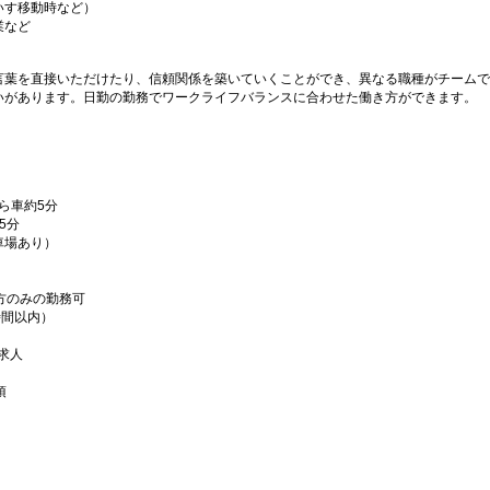
いす移動時など）
業など
言葉を直接いただけたり、信頼関係を築いていくことができ、異なる職種がチームで
いがあります。日勤の勤務でワークライフバランスに合わせた働き方ができます。
ら車約5分
5分
車場あり）
方のみの勤務可
時間以内）
求人
須