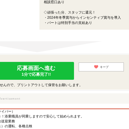
相談窓口あり
◇頑張った分、スタッフに還元！
・2024年冬季賞与からインセンティブ賞与を導入
・パートは特別手当の支給あり
応募画面へ進む
キープ
1分で応募完了!!
せんので、プリントアウトして保管をお願いします。
ライバー）
き！添乗職員が同乗しますので安心して始められます。
の送迎業務
）の運転、各種点検