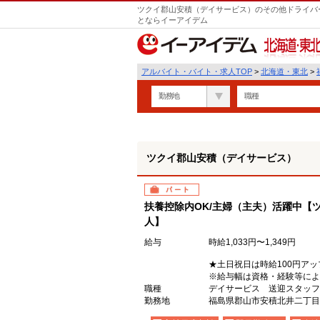
ツクイ郡山安積（デイサービス）のその他ドライバー
とならイーアイデム
北海道・東北
アルバイト・バイト・求人TOP
>
北海道・東北
>
勤務地
職種
ツクイ郡山安積（デイサービス）
パート
扶養控除内OK/主婦（主夫）活躍中【
人】
給与
時給1,033円〜1,349円
★土日祝日は時給100円アッ
※給与幅は資格・経験等によ
職種
デイサービス 送迎スタッフ
勤務地
福島県郡山市安積北井二丁目