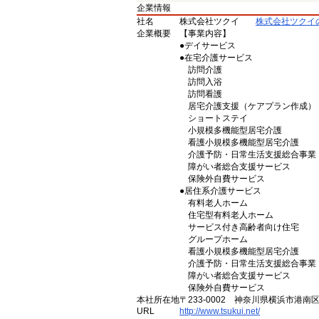
企業情報
社名
株式会社ツクイ
株式会社ツクイ
企業概要
【事業内容】
●デイサービス
●在宅介護サービス
訪問介護
訪問入浴
訪問看護
居宅介護支援（ケアプラン作成）
ショートステイ
小規模多機能型居宅介護
看護小規模多機能型居宅介護
介護予防・日常生活支援総合事業
障がい者総合支援サービス
保険外自費サービス
●居住系介護サービス
有料老人ホーム
住宅型有料老人ホーム
サービス付き高齢者向け住宅
グループホーム
看護小規模多機能型居宅介護
介護予防・日常生活支援総合事業
障がい者総合支援サービス
保険外自費サービス
本社所在地
〒233-0002 神奈川県横浜市港南
URL
http://www.tsukui.net/