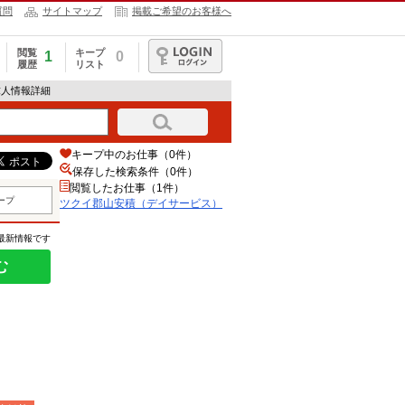
質問
サイトマップ
掲載ご希望のお客様へ
閲覧
キープ
1
0
履歴
リスト
ログイン
求人情報詳細
キープ中のお仕事（0件）
保存した検索条件（
0
件）
閲覧したお仕事（1件）
ープ
ツクイ郡山安積（デイサービス）
の最新情報です
む