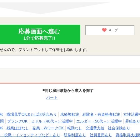
応募画面へ進む
キープ
1分で応募完了!!
せんので、プリントアウトして保管をお願いします。
同じ雇用形態から求人を探す
パート
K
職場見学OKまたは説明会あり
未経験歓迎
経験者・有資格者歓迎
女性活躍
問
ブランクOK
ミドル（40代～）活躍中
エルダー（50代～）活躍中
昇給あ
K
残業ほぼなし
副業・WワークOK
転勤なし
交通費支給
社会保険あり
族・役職・インセンティブなど）あり
研修制度あり
社員登用あり
資格取得支援