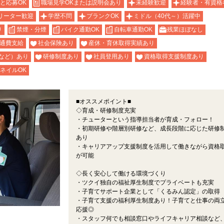
と応募OK
職場見学OKまたは説明会あり
未経験歓迎
経験者・有資格
リーター歓迎
学歴不問
ブランクOK
ミドル（40代～）活躍中
り
禁煙・分煙
バイク通勤OK
自転車通勤OK
残業ほぼなし
通費支給
社会保険あり
産休・育休取得実績あり
など）あり
研修制度あり
社員登用あり
資格取得支援制度あり
ネイルOK
■オススメポイント■
◇育成・研修制度充実
・チューターという指導担当者が育成・フォロー！
・初期研修や階層別研修など、成長段階に応じた研修
あり
・キャリアアップ支援制度を活用して働きながら資格
が可能
◇長く安心して働ける環境づくり
・ツクイ独自の福祉厚生制度でプライベートも充実
・子育てサポート企業として「くるみん認定」の取得
・子育て支援の福利厚生制度あり！子育てと仕事の両
応援◎
・スタッフ何でも相談窓口やライフキャリア相談など