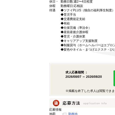
休日・
勤務日数:週2〜4日程度
休暇
勤務曜日:応相談
待遇
◆ツクイPLUS（独自の福利厚生制度）
◆育児手当
◆交通費規定支給
◆有給
◆社保完備（準法令）
◆産前産後介護休暇
◆育児・介護休業
◆キャリアアップ支援制度
◆制服貸与（ホームヘルパーはエプロ
◆髪色やネイル・まつげエクステ・ひ
求人応募期間 ：
2026/08/07 ～ 2026/08/20
※掲載を終了した求人は閲覧できま
応募情報
地図
勤務地