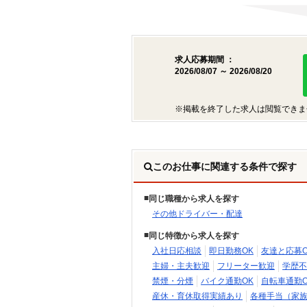
求人応募期間 ：
2026/08/07 ～ 2026/08/20
※掲載を終了した求人は閲覧できま
このお仕事に関連する条件で探す
同じ職種から求人を探す
その他ドライバー・配達
同じ特徴から求人を探す
入社日応相談
即日勤務OK
友達と応募O
主婦・主夫歓迎
フリーター歓迎
学歴不
禁煙・分煙
バイク通勤OK
自転車通勤O
産休・育休取得実績あり
各種手当（家