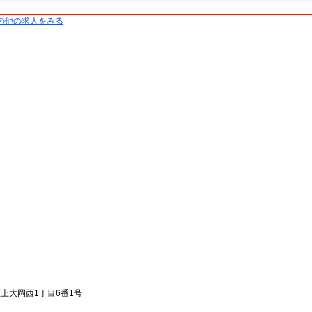
の他の求人をみる
区上大岡西1丁目6番1号