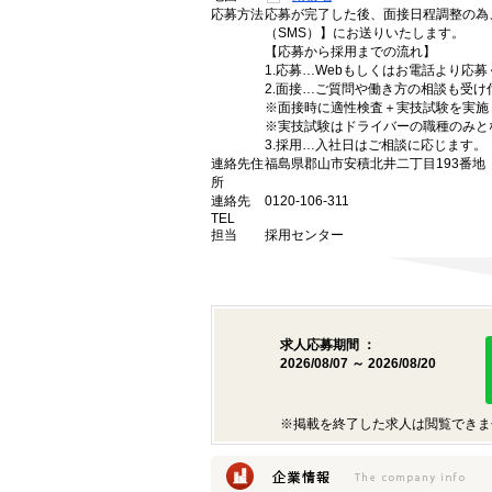
応募方法
応募が完了した後、面接日程調整の為
（SMS）】にお送りいたします。
【応募から採用までの流れ】
1.応募…Webもしくはお電話より応
2.面接…ご質問や働き方の相談も受け
※面接時に適性検査＋実技試験を実施
※実技試験はドライバーの職種のみと
3.採用…入社日はご相談に応じます。
連絡先住
福島県郡山市安積北井二丁目193番地
所
連絡先
0120-106-311
TEL
担当
採用センター
求人応募期間 ：
2026/08/07 ～ 2026/08/20
※掲載を終了した求人は閲覧できま