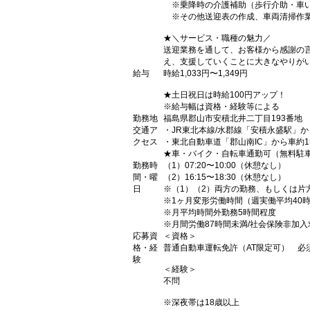
※乗降時の介護補助（歩行介助・車
※その他送迎表の作成、車両清掃作
★＼サービス・職種の魅力／
送迎業務を通して、お客様から感謝の
え、支援していくことに大きなやりが
給与
時給1,033円〜1,349円
★土日祝日は時給100円アップ！
※給与幅は資格・経験等による
勤務地
福島県郡山市安積北井二丁目193番地
交通ア
・JR東北本線/水郡線「安積永盛駅」か
クセス
・東北自動車道「郡山南IC」から車約1
★車・バイク・自転車通勤可（無料駐
勤務時
（1）07:20〜10:00（休憩なし）
間・曜
（2）16:15〜18:30（休憩なし）
日
※（1）（2）両方の勤務、もしくは片
※1ヶ月変形労働時間（週実働平均40
※月平均時間外勤務5時間程度
※月間労働87時間未満/社会保険非加入
応募資
＜資格＞
格・経
普通自動車運転免許（AT限定可） 必
験
＜経験＞
不問
※深夜帯は18歳以上