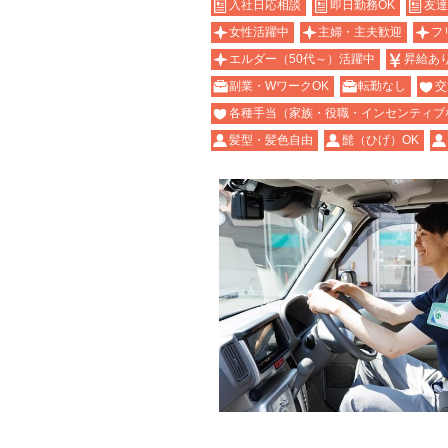
入社日応相談
即日勤務OK
友達
女性活躍中
主婦・主夫歓迎
フ
エルダー（50代～）活躍中
昇給あ
副業・WワークOK
転勤なし
交
各種手当（家族・役職・インセンティブ
髪型・髪色自由
髭（ひげ）OK