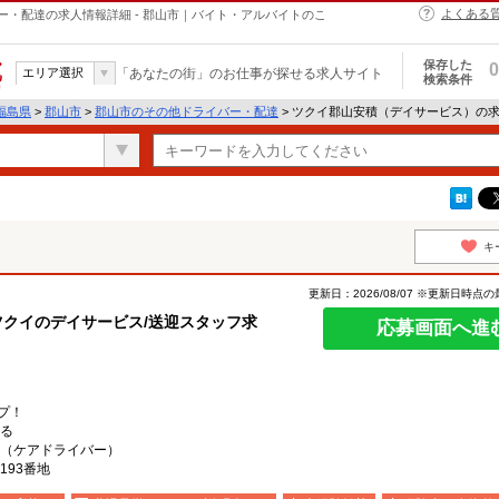
よくある
・配達の求人情報詳細 - 郡山市｜バイト・アルバイトのこ
保存した
0
エリア選択
「あなたの街」のお仕事が探せる求人サイト
検索条件
福島県
>
郡山市
>
郡山市のその他ドライバー・配達
> ツクイ郡山安積（デイサービス）の
キ
更新日：2026/08/07 ※更新日時点
ツクイのデイサービス/送迎スタッフ求
応募画面へ進
プ！
る
（ケアドライバー）
193番地