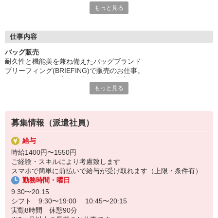
もっと見る
有名アパレルブランドでの様々なお仕事を御紹介しております
ファッション・コスメの研修に特化した「iDAカレッジ」
販売や美容、PRなど、各分野に特化した
仕事内容
5種類の講座でスキルアップを図ることができます。
バッグ販売
興味はあるけれどファッション・コスメ業界が初めてで
耐久性と機能美を兼ね備えたバッグブランド
どのように始めたら良いか分からない方、
ブリーフィング(BRIEFING)で販売のお仕事。
販売スキルに磨きをかけたい現職の方、
SNS発信や企画提案にも挑戦できる環境です！
様々なご要望にお応えできる幅広いカリキュラムをご用意。
もっと見る
iDAにご登録頂いた方は、全ての研修が無料でご参加頂けます
【お仕事内容】
●接客販売
●レジ業務
募集情報（派遣社員）
●修理受付（受付のみ）
●店頭の商品管理
給与
●バックヤード業務
時給1400円〜1550円
●SNSにコーディネート投稿など
ご経験・スキルにより考慮致します
スマホで簡単に前払いで給与が受け取れます（上限・条件有）
【期間】即日〜長期 ※期間相談OK
勤務時間・曜日
【店舗】ステラプレイス 2F
【服装】シンプルな私服
9:30〜20:15
シフト 9:30〜19:00 10:45〜20:15
＼ここがポイント／
実動8時間 休憩90分