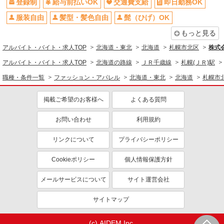
登録制
給与前払いOK
交通費支給
即日勤務OK
服装自由
髪型・髪色自由
髭（ひげ）OK
もっと見る
アルバイト・バイト・求人TOP
北海道・東北
北海道
札幌市北区
株式会
アルバイト・バイト・求人TOP
北海道の路線
ＪＲ千歳線
札幌(ＪＲ)駅
職種・条件一覧
ファッション・アパレル
北海道・東北
北海道
札幌市
掲載ご希望のお客様へ
よくある質問
お問い合わせ
利用規約
リンクについて
プライバシーポリシー
Cookieポリシー
個人情報保護方針
メールサービスについて
サイト運営会社
サイトマップ
(c) AIDEM Inc.