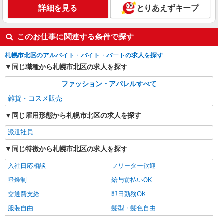
慮致します スマホでかんたんに前払いで給与が受
詳細を見る
とりあえずキープ
け取れます（※上限、条件あり）
北海道札幌市北区 さっぽろ駅から徒歩2分
このお仕事に関連する条件で探す
詳細を見る
キープ
札幌市北区のアルバイト・バイト・パートの求人を探す
派遣社員
同じ職種から札幌市北区の求人を探す
株式会社iDA（11042203）
ファッション・アパレルすべて
化粧品・コスメ販売
時給1500円〜1610円 ご経験・スキルにより考
雑貨・コスメ販売
慮致します スマホでかんたんに前払いで給与が受
け取れます（※上限、条件あり）
同じ雇用形態から札幌市北区の求人を探す
北海道札幌市北区 大丸札幌店 札幌駅より徒
歩5分
派遣社員
詳細を見る
キープ
同じ特徴から札幌市北区の求人を探す
入社日応相談
フリーター歓迎
登録制
給与前払いOK
交通費支給
即日勤務OK
服装自由
髪型・髪色自由