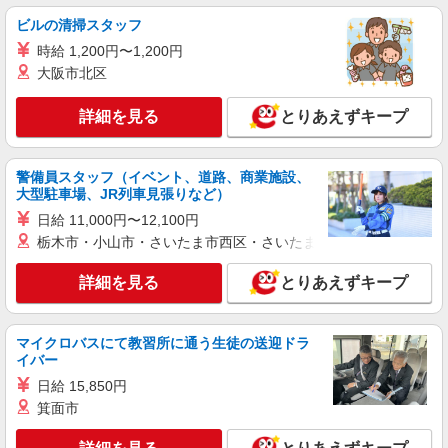
生活雑貨・小物販売
ビルの清掃スタッフ
時給1400円〜1450円 ご経験・スキルにより考
慮致します スマホで簡単に前払いで給与が受け取
時給 1,200円〜1,200円
れます（※上限、条件あり）
北海道札幌市北区 JR線「札幌駅」直結、南北
大阪市北区
線・東豊線「さっぽろ駅」直結
詳細を見る
とりあえずキープ
詳細を見る
キープ
警備員スタッフ（イベント、道路、商業施設、
派遣社員
大型駐車場、JR列車見張りなど）
株式会社iDA（11097903）
日給 11,000円〜12,100円
シューズ販売
栃木市・小山市・さいたま市西区・さいたま市岩槻区・久喜市・
時給1500円〜1600円 ご経験・スキルにより考
慮致します スマホでかんたんに前払いで給与が受
け取れます（※上限、条件あり）
詳細を見る
とりあえずキープ
北海道札幌市北区 JR「札幌駅」、地下鉄「さ
っぽろ駅」直結
マイクロバスにて教習所に通う生徒の送迎ドラ
詳細を見る
キープ
イバー
日給 15,850円
派遣社員
箕面市
株式会社iDA（11085031）
化粧品・コスメ販売