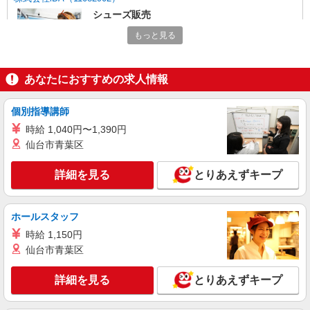
シューズ販売
時給1350円〜1400円 ご経験・スキルにより考
もっと見る
慮致します スマホでかんたんに前払いで給与が受
け取れます（※上限、条件あり）
北海道札幌市北区 JR線「札幌駅」直結、南北
線・東豊線「さっぽろ駅」直結
あなたにおすすめの求人情報
詳細を見る
キープ
個別指導講師
時給 1,040円〜1,390円
派遣社員
仙台市青葉区
株式会社iDA（11085024）
ヘアケア販売
詳細を見る
とりあえずキープ
時給1400円〜1500円 ご経験・スキルにより考
慮致します スマホでかんたんに前払いで給与が受
け取れます（※上限、条件あり）
北海道札幌市北区 大丸：JR「札幌駅」、地下
ホールスタッフ
鉄「さっぽろ駅」直結
時給 1,150円
仙台市青葉区
詳細を見る
キープ
詳細を見る
とりあえずキープ
派遣社員
株式会社iDA（11098020）