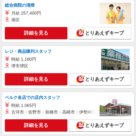
ジュエリー販売
総合病院の清掃
時給1350円〜1450円 ご経験・スキルにより考
月給 257,400円
慮致します！ スマホでかんたんに前払いで給与が
港区
受け取れます（※上限、条件あり）
北海道札幌市北区 JR「札幌駅」、地下鉄「さ
っぽろ駅」直結
詳細を見る
とりあえずキープ
詳細を見る
キープ
レジ・商品陳列スタッフ
派遣社員
時給 1,180円
株式会社iDA（11091804）
堺市堺区
中国語通訳・販売（コスメ）
時給1300円〜1500円 ご経験・スキルにより考
詳細を見る
とりあえずキープ
慮致します。 スマホでかんたんに給与前払い
OK（※上限、条件あり）
北海道札幌市北区 JR線「札幌駅」直結、南北
線・東豊線「さっぽろ駅」直結
ベルク各店での店内スタッフ
時給 1,065円
詳細を見る
キープ
古河市・佐野市・前橋市・高崎市・伊勢崎市・太田市・館林市・
派遣社員
詳細を見る
とりあえずキープ
株式会社iDA（11089552）