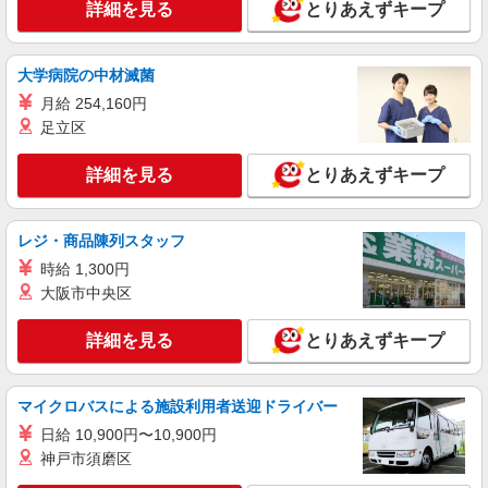
時給1450円〜1550円 ご経験・スキルにより考
詳細を見る
とりあえずキープ
慮致します スマホでかんたんに前払いで給与が受
け取れます（※上限、条件あり）
北海道札幌市北区 JR「札幌駅」、地下鉄「さ
っぽろ駅」直結
大学病院の中材滅菌
月給 254,160円
詳細を見る
キープ
足立区
派遣社員
詳細を見る
とりあえずキープ
株式会社iDA（11096908）
スポーツ用品販売
レジ・商品陳列スタッフ
時給1400円〜1500円 ご経験・スキルにより優
遇 スマホでかんたんに前払いで給与が受け取れま
時給 1,300円
す（※上限、条件あり）
北海道札幌市北区 JR「札幌駅」、地下鉄「さ
大阪市中央区
っぽろ駅」直結
詳細を見る
とりあえずキープ
詳細を見る
キープ
マイクロバスによる施設利用者送迎ドライバー
派遣社員
株式会社iDA（11074968）
日給 10,900円〜10,900円
化粧品・コスメ販売
神戸市須磨区
時給1300円〜1400円 ご経験・スキルにより考