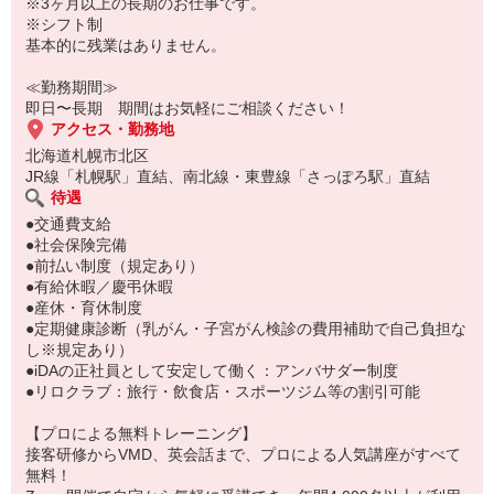
・有名ブランドとのコラボなど楽しい企画がたくさん！
※3ヶ月以上の長期のお仕事です。
・接客マニュアルはありません◎
※シフト制
・身だしなみも規定なし｜ブランドイメージに合えばOK
基本的に残業はありません。
・未経験の方も歓迎！
≪勤務期間≫
即日〜長期 期間はお気軽にご相談ください！
アクセス・勤務地
北海道札幌市北区
JR線「札幌駅」直結、南北線・東豊線「さっぽろ駅」直結
待遇
●交通費支給
●社会保険完備
●前払い制度（規定あり）
●有給休暇／慶弔休暇
●産休・育休制度
●定期健康診断（乳がん・子宮がん検診の費用補助で自己負担な
し※規定あり）
●iDAの正社員として安定して働く：アンバサダー制度
●リロクラブ：旅行・飲食店・スポーツジム等の割引可能
【プロによる無料トレーニング】
接客研修からVMD、英会話まで、プロによる人気講座がすべて
無料！