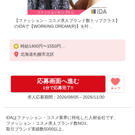
【ファッション・コスメ求人ブランド数トップクラス】
のiDAで【WORKING DREAM(R)】を叶...
時給1400円〜1550円
ご経験・スキルにより考慮致します
北海道札幌市北区
スマホで簡単に前払いで給与が受け取れます（上限
・条件有）
応募画面へ進む
1分で応募完了!!
キープ
求人応募期間：2026/08/05～2026/11/30
iDAはファッション・コスメ業界に特化した人材会社です。
ファッション・コスメ求人ブランド数NO1、
取引ブランド実績数5000以上。
外資系ラグジュアリーブランド・コスメ・国内外の