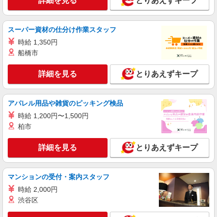
詳細を見る
とりあえずキープ
時給1400円〜1450円 ご経験・スキルにより考
慮致します スマホでかんたんに前払いで給与が受
け取れます（※上限、条件あり）
北海道札幌市北区 JR「札幌駅」南口より徒歩
スーパー資材の仕分け作業スタッフ
3分、南北線「さっぽろ駅」より徒歩2分
時給 1,350円
船橋市
詳細を見る
キープ
詳細を見る
とりあえずキープ
派遣社員
株式会社iDA（11097706）
フレグランス販売
アパレル用品や雑貨のピッキング検品
時給1500円〜1800円 BA経験 1年未満：1500
時給 1,200円〜1,500円
円、1〜3年未満：1630円、3〜5年未満：1710円、
柏市
5年以上：1800円 給与前払いOK（※上限、条件あ
北海道札幌市北区 JR「札幌駅」、地下鉄「さ
り）
っぽろ駅」直結
詳細を見る
とりあえずキープ
詳細を見る
キープ
マンションの受付・案内スタッフ
派遣社員
時給 2,000円
株式会社iDA（11099105）
渋谷区
バッグ販売