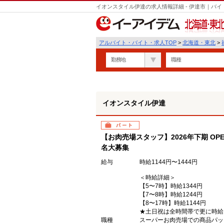
イオンスタイル伊達の求人情報詳細 - 伊達市｜バ
北海道・東北
アルバイト・バイト・求人TOP
>
北海道・東北
>
勤務地
職種
イオンスタイル伊達
パート
【お肉売場スタッフ】2026年下期 OP
名大募集
給与
時給1144円〜1444円
＜時給詳細＞
【5〜7時】時給1344円
【7〜8時】時給1244円
【8〜17時】時給1144円
★土日祝は全時間帯で更に時給1
職種
スーパーお肉売場での商品パッ