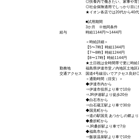
◎扶養内で働きたい、家事や育
◎社会保険適用でしっかり目に
★イオン各店では20代から40
■試用期間
3か月 ※他同条件
給与
時給1144円〜1444円
＜時給詳細＞
【5〜7時】時給1344円
【7〜8時】時給1244円
【8〜17時】時給1144円
★土日祝は全時間帯で更に時給1
勤務地
福島県伊達市堂ノ内地区土地区
交通アクセス
国道4号線沿いでアクセス良好
＜通勤時間（目安）＞
◆伊達市内から
⇒伊達市役所より車で10分
⇒JR伊達駅より徒歩20分
◆白石市から
⇒白石蔵王駅より車で30分
◆国見町から
⇒道の駅国見 あつかしの郷より
◆桑折町から
⇒JR桑折駅より車で7分
◆福島市から
⇒飯坂温泉駅より車で10分