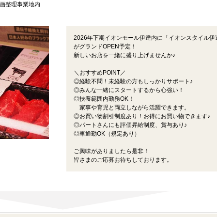
画整理事業地内
2026年下期イオンモール伊達内に「イオンスタイル伊
がグランドOPEN予定！
新しいお店を一緒に盛り上げませんか♪
＼おすすめPOINT／
◎経験不問！未経験の方もしっかりサポート♪
◎みんな一緒にスタートするから心強い！
◎扶養範囲内勤務OK！
家事や育児と両立しながら活躍できます。
◎お買い物割引制度あり！お得にお買い物できます♪
◎パートさんにも評価昇給制度、賞与あり♪
◎車通勤OK（規定あり）
ご興味がありましたら是非！
皆さまのご応募お待ちしております。