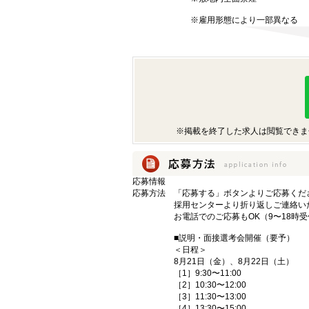
※雇用形態により一部異なる
※掲載を終了した求人は閲覧できま
応募情報
応募方法
「応募する」ボタンよりご応募くだ
採用センターより折り返しご連絡い
お電話でのご応募もOK（9〜18時
■説明・面接選考会開催（要予）
＜日程＞
8月21日（金）、8月22日（土）
［1］9:30〜11:00
［2］10:30〜12:00
［3］11:30〜13:00
［4］13:30〜15:00