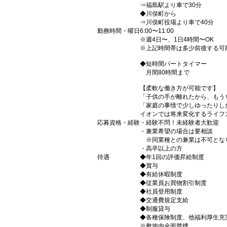
⇒福島駅より車で30分
◆川俣町から
⇒川俣町役場より車で40分
勤務時間・曜日
6:00〜11:00
※週4日〜、1日4時間〜OK
※上記時間帯は多少前後する可
◆短時間パートタイマー
月間80時間まで
【柔軟な働き方が可能です】
「子供の手が離れたから、もう
「家庭の事情で少しゆったりし
イオンでは将来変化するライフ
応募資格・経験
・経験不問！未経験者大歓迎
・兼業希望の場合は要相談
※同業種との兼業は不可とな
・高卒以上の方
待遇
◆年1回の評価昇給制度
◆賞与
◆有給休暇制度
◆従業員お買物割引制度
◆社員登用制度
◆交通費規定支給
◆制服貸与
◆各種保険制度、他福利厚生充
※敷地内全面禁煙