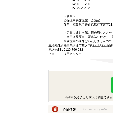
［5］14:30〜16:00
［6］15:30〜17:00
＜会場＞
◎保原中央交流館 会議室
住所：福島県伊達市保原町字宮下11
・定員に達し次第、締め切りとさせ
・当日は履歴書（写真貼り付け）、
※履歴書の返却はいたしませんので
連絡先住所
福島県伊達市堂ノ内地区土地区画整
連絡先TEL
0120-766-232
担当
採用センター
※掲載を終了した求人は閲覧できま