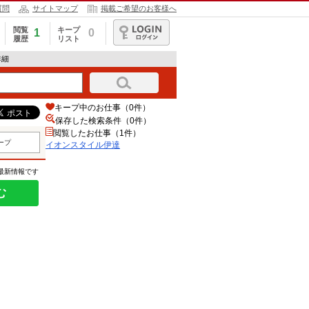
質問
サイトマップ
掲載ご希望のお客様へ
閲覧
キープ
1
0
履歴
リスト
ログイン
詳細
キープ中のお仕事（0件）
保存した検索条件（
0
件）
閲覧したお仕事（1件）
ープ
イオンスタイル伊達
の最新情報です
む