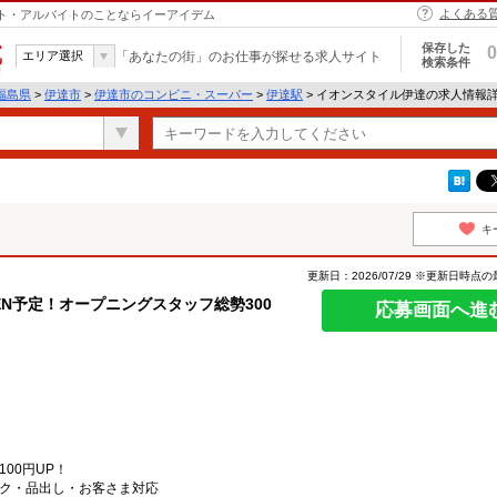
よくある
イト・アルバイトのことならイーアイデム
保存した
0
エリア選択
「あなたの街」のお仕事が探せる求人サイト
検索条件
福島県
>
伊達市
>
伊達市のコンビニ・スーパー
>
伊達駅
> イオンスタイル伊達の求人情報
キ
更新日：2026/07/29 ※更新日時点
EN予定！オープニングスタッフ総勢300
応募画面へ進
00円UP！
ク・品出し・お客さま対応