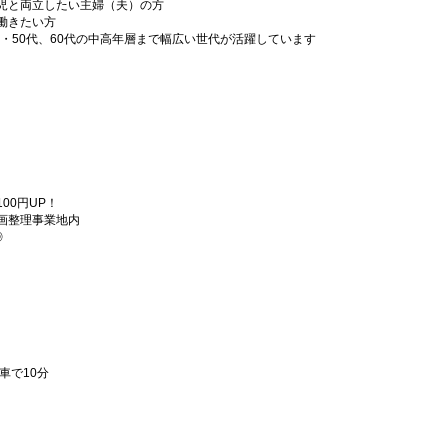
児と両立したい主婦（夫）の方
働きたい方
代・50代、60代の中高年層まで幅広い世代が活躍しています
00円UP！
画整理事業地内
◎
車で10分