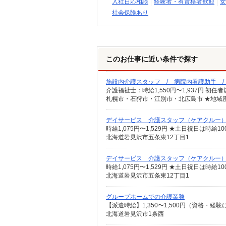
入社日応相談
経験者・有資格者歓迎
女
社会保険あり
このお仕事に近い条件で探す
施設内介護スタッフ / 病院内看護助手 
札幌市・石狩市・江別市・北広島市 ★地域
デイサービス 介護スタッフ（ケアクルー
時給1,075円〜1,529円 ★土日祝日は時
北海道岩見沢市五条東12丁目1
デイサービス 介護スタッフ（ケアクルー
時給1,075円〜1,529円 ★土日祝日は時
北海道岩見沢市五条東12丁目1
グループホームでの介護業務
【派遣時給】1,350〜1,500円（資格・
北海道岩見沢市1条西