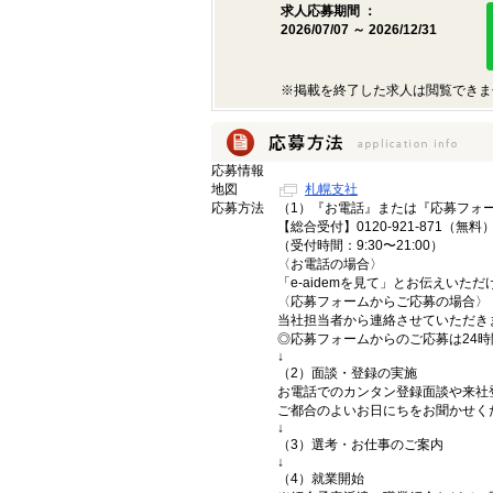
求人応募期間 ：
2026/07/07 ～ 2026/12/31
※掲載を終了した求人は閲覧できま
応募情報
地図
札幌支社
応募方法
（1）『お電話』または『応募フォ
【総合受付】0120-921-871（無料
（受付時間：9:30〜21:00）
〈お電話の場合〉
「e-aidemを見て」とお伝えいた
〈応募フォームからご応募の場合〉
当社担当者から連絡させていただき
◎応募フォームからのご応募は24
↓
（2）面談・登録の実施
お電話でのカンタン登録面談や来社
ご都合のよいお日にちをお聞かせく
↓
（3）選考・お仕事のご案内
↓
（4）就業開始