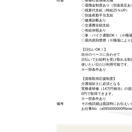
待遇
◇各種社会保険完備
◇退職金制度あり（別途規定あ
◇残業代支給（時給25％UP）
◇別途夜勤手当支給
◇健康診断あり
◇交通費全額支給
◇有給休暇あり
◇車・バイク通勤OK！（※職
◇屋内原則禁煙（※職場により
【日払いOK！】
自分のペースに合わせて
日払いでお給料を受け取れる制
使いたい日だけ利用可能です。
※一部条件あり
【資格取得応援制度】
介護福祉士に必須となる
実務者研修（14万円相当）の
0円で取得できます。
※一部条件あり
備考
その他詳細は面談時にお伝えい
お仕事No.（a095i000000Rbn