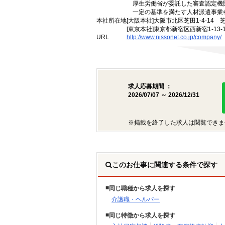
厚生労働省が委託した審査認定機
一定の基準を満たす人材派遣事業
本社所在地
[大阪本社]大阪市北区芝田1-4-14 
[東京本社]東京都新宿区西新宿1-13
URL
http://www.nissonet.co.jp/company/
求人応募期間 ：
2026/07/07 ～ 2026/12/31
※掲載を終了した求人は閲覧できま
このお仕事に関連する条件で探す
同じ職種から求人を探す
介護職・ヘルパー
同じ特徴から求人を探す