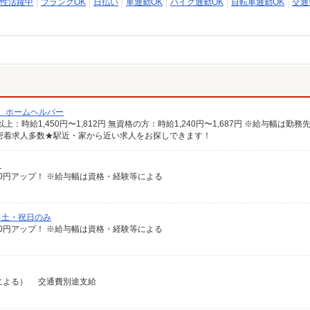
性活躍中
ブランクOK
日払い
車通勤OK
バイク通勤OK
自転車通勤OK
交通
/ ホームヘルパー
密着求人多数★駅近・家から近い求人をお探しできます！
）
給100円アップ！ ※給与幅は資格・経験等による
）土・祝日のみ
給100円アップ！ ※給与幅は資格・経験等による
経験による） 交通費別途支給