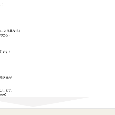
り）
場により異なる）
異なる）
度です！
資格講座が
たします。
wAAC!）