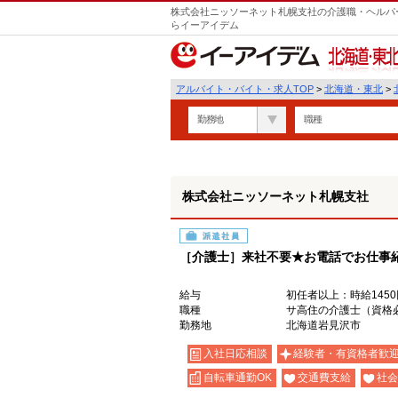
株式会社ニッソーネット札幌支社の介護職・ヘルパー
らイーアイデム
北海道・東北
アルバイト・バイト・求人TOP
>
北海道・東北
>
勤務地
職種
株式会社ニッソーネット札幌支社
派遣社員
［介護士］来社不要★お電話でお仕事
給与
初任者以上：時給1450
職種
サ高住の介護士（資格
勤務地
北海道岩見沢市
入社日応相談
経験者・有資格者歓
自転車通勤OK
交通費支給
社会