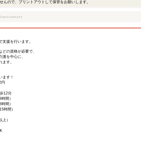
せんので、プリントアウトして保管をお願いします。
、
で支援を行います。
などの資格が必要で、
介護を中心に、
れます。
、
います！
2円
歩12分
働8時間）
働8時間）
働15時間）
以上）
K