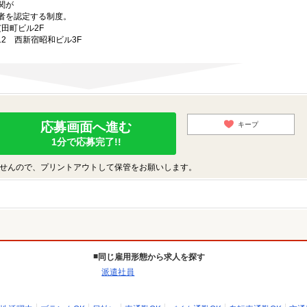
関が
者を認定する制度。
芝田町ビル2F
-12 西新宿昭和ビル3F
応募画面へ進む
キープ
1分で応募完了!!
せんので、プリントアウトして保管をお願いします。
同じ雇用形態から求人を探す
派遣社員