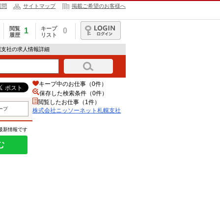
質問
サイトマップ
掲載ご希望のお客様へ
閲覧
キープ
1
0
履歴
リスト
ログイン
幌支社の求人情報詳細
キープ中のお仕事（0件）
保存した検索条件（
0
件）
閲覧したお仕事（1件）
ープ
株式会社ニッソーネット札幌支社
の最新情報です
む