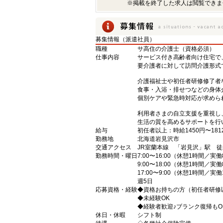
※掲載を終了した求人は閲覧できま
募集情報（派遣社員）
職種
サ高住の介護士（資格必須）
仕事内容
サービス付き高齢者向け住宅で
要介護者に対して訪問介護形式
介護福祉士や初任者研修修了者
食事・入浴・排せつなどの身体
個別ケアや緊急時対応が求めら
利用者さまの自立支援を重視し
生活の質を高めるサポートを行
給与
初任者以上：時給1450円〜181
勤務地
北海道岩見沢市
交通アクセス
JR室蘭本線 「岩見沢」駅 徒
勤務時間・曜日
7:00〜16:00（休憩1時間／実
9:00〜18:00（休憩1時間／実
17:00〜9:00（休憩1時間／実
週5日
応募資格・経験
◆資格お持ちの方（初任者研修
◆未経験OK
◆経験者歓迎♪ブランク復帰もO
休日・休暇
シフト制