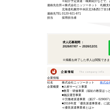
※紹介予定派遣・職業紹介などで、
連絡先住所
≪株式会社ニッソーネット 札幌支
北海道札幌市中央区北3条西1丁目1
連絡先TEL
0120-921-871
担当
採用担当者
求人応募期間 ：
2026/07/07 ～ 2026/12/31
※掲載を終了した求人は閲覧できま
企業情報
社名
株式会社ニッソーネット
株式会
企業概要
■人材サービス事業
■教育・研修事業（福祉の教室ほっ
■施設運営事業
※労働者派遣事業 （派27－029007）
■2016年度 「優良派遣事業者」に認
≪優良派遣事業者とは≫