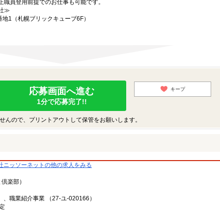
正職員登用前提でのお仕事も可能です。
社≫
番地1（札幌ブリックキューブ6F）
応募画面へ進む
キープ
1分で応募完了!!
せんので、プリントアウトして保管をお願いします。
社ニッソーネットの他の求人をみる
と倶楽部）
、職業紹介事業 （27-ユ-020166）
定