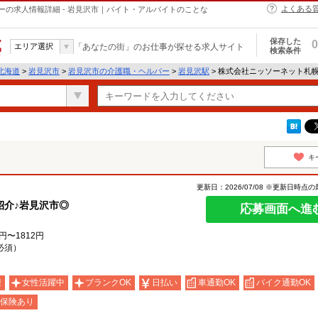
よくある
の求人情報詳細 - 岩見沢市｜バイト・アルバイトのことな
保存した
0
エリア選択
「あなたの街」のお仕事が探せる求人サイト
検索条件
北海道
>
岩見沢市
>
岩見沢市の介護職・ヘルパー
>
岩見沢駅
> 株式会社ニッソーネット札
キ
更新日：2026/07/08 ※更新日時点
紹介♪岩見沢市◎
応募画面へ進
円〜1812円
必須）
迎
女性活躍中
ブランクOK
日払い
車通勤OK
バイク通勤OK
保険あり