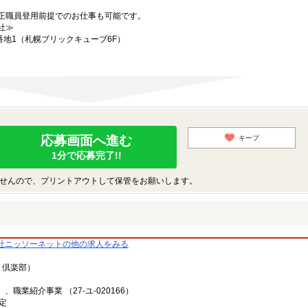
正職員登用前提でのお仕事も可能です。
社≫
番地1（札幌ブリックキューブ6F）
応募画面へ進む
キープ
1分で応募完了!!
せんので、プリントアウトして保管をお願いします。
社ニッソーネットの他の求人をみる
と倶楽部）
、職業紹介事業 （27-ユ-020166）
定