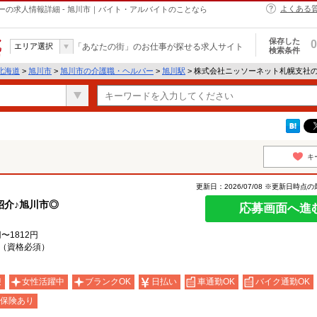
よくある
の求人情報詳細 - 旭川市｜バイト・アルバイトのことなら
保存した
0
エリア選択
「あなたの街」のお仕事が探せる求人サイト
検索条件
北海道
>
旭川市
>
旭川市の介護職・ヘルパー
>
旭川駅
> 株式会社ニッソーネット札幌支社
キ
更新日：2026/07/08 ※更新日時点
紹介♪旭川市◎
応募画面へ進
〜1812円
（資格必須）
迎
女性活躍中
ブランクOK
日払い
車通勤OK
バイク通勤OK
保険あり