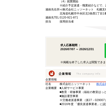
（4）就業開始
※紹介予定派遣・職業紹介などで、
連絡先住所
≪株式会社ニッソーネット 札幌支
北海道札幌市中央区北3条西1丁目1
連絡先TEL
0120-921-871
担当
採用担当者
求人応募期間 ：
2026/07/07 ～ 2026/12/31
※掲載を終了した求人は閲覧できま
企業情報
社名
株式会社ニッソーネット
株式会
企業概要
■人材サービス事業
■教育・研修事業（福祉の教室ほっ
■施設運営事業
※労働者派遣事業 （派27－029007）
■2016年度 「優良派遣事業者」に認