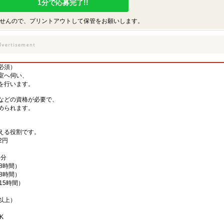
1分で応募完了!!
せんので、プリントアウトして保管をお願いします。
必須）
室へ伺い、
を行います。
などの資格が必要で、
められます。
える役割です。
2円
4分
働8時間）
働8時間）
働15時間）
以上）
K