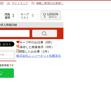
質問
サイトマップ
掲載ご希望のお客様へ
閲覧
キープ
1
0
履歴
リスト
ログイン
の求人情報詳細
キープ中のお仕事（0件）
保存した検索条件（
0
件）
閲覧したお仕事（1件）
ープ
株式会社ニッソーネット札幌支社
の最新情報です
む