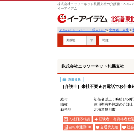
株式会社ニッソーネット札幌支社の介護職・ヘルパー
イーアイデム
北海道・東北
アルバイト・バイト・求人TOP
>
北海道・東北
>
勤務地
職種
株式会社ニッソーネット札幌支社
派遣社員
［介護士］来社不要★お電話でお仕事
給与
初任者以上：時給1450円
職種
住宅型有料施設の介護士
勤務地
北海道旭川市
入社日応相談
経験者・有資格者歓
自転車通勤OK
交通費支給
社会