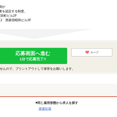
関が
者を認定する制度。
芝田町ビル2F
-12 西新宿昭和ビル3F
応募画面へ進む
キープ
1分で応募完了!!
せんので、プリントアウトして保管をお願いします。
同じ雇用形態から求人を探す
派遣社員