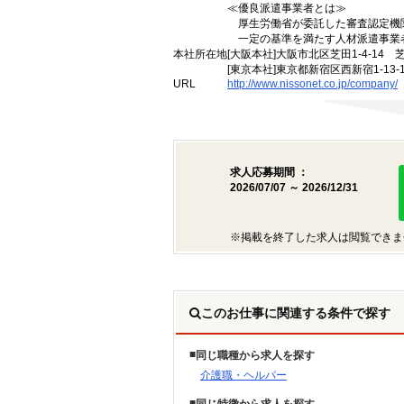
≪優良派遣事業者とは≫
厚生労働省が委託した審査認定機
一定の基準を満たす人材派遣事業
本社所在地
[大阪本社]大阪市北区芝田1-4-14 
[東京本社]東京都新宿区西新宿1-13
URL
http://www.nissonet.co.jp/company/
求人応募期間 ：
2026/07/07 ～ 2026/12/31
※掲載を終了した求人は閲覧できま
このお仕事に関連する条件で探す
同じ職種から求人を探す
介護職・ヘルパー