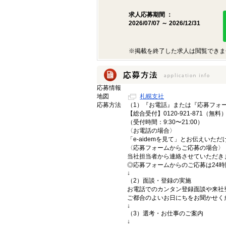
求人応募期間 ：
2026/07/07 ～ 2026/12/31
※掲載を終了した求人は閲覧できま
応募情報
地図
札幌支社
応募方法
（1）『お電話』または『応募フォ
【総合受付】0120-921-871（無料
（受付時間：9:30〜21:00）
〈お電話の場合〉
「e-aidemを見て」とお伝えいた
〈応募フォームからご応募の場合〉
当社担当者から連絡させていただき
◎応募フォームからのご応募は24
↓
（2）面談・登録の実施
お電話でのカンタン登録面談や来社
ご都合のよいお日にちをお聞かせく
↓
（3）選考・お仕事のご案内
↓