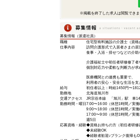
※掲載を終了した求人は閲覧できま
募集情報（派遣社員）
職種
住宅型有料施設の介護士（資格
仕事内容
訪問介護形式で入居者さまの居
食事・入浴・排せつなどの介助
介護福祉士や初任者研修修了者
個別対応力や柔軟な判断力が求
医療機関との連携も重要で、
利用者の安心・安全な生活を支
給与
初任者以上：時給1450円〜181
勤務地
北海道旭川市
交通アクセス
JR宗谷本線 「旭川」駅 車1
勤務時間・曜日
7:00〜16:00（休憩1時間／実
9:00〜18:00（休憩1時間／実
17:00〜9:00（休憩1時間／実
週5日
応募資格・経験
◆資格お持ちの方（初任者研修
◆未経験OK
◆経験者歓迎♪ブランク復帰もO