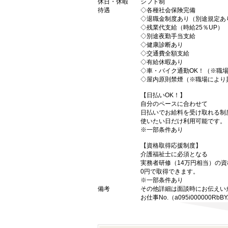
休日・休暇
シフト制
待遇
◇各種社会保険完備
◇退職金制度あり（別途規定あ
◇残業代支給（時給25％UP）
◇別途夜勤手当支給
◇健康診断あり
◇交通費全額支給
◇有給休暇あり
◇車・バイク通勤OK！（※職
◇屋内原則禁煙（※職場により
【日払いOK！】
自分のペースに合わせて
日払いでお給料を受け取れる制
使いたい日だけ利用可能です。
※一部条件あり
【資格取得応援制度】
介護福祉士に必須となる
実務者研修（14万円相当）の
0円で取得できます。
※一部条件あり
備考
その他詳細は面談時にお伝えい
お仕事No.（a095i000000RbBY