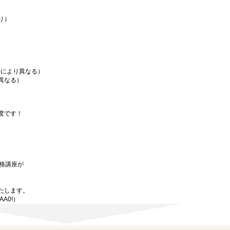
り）
場により異なる）
異なる）
度です！
資格講座が
たします。
AA0!）