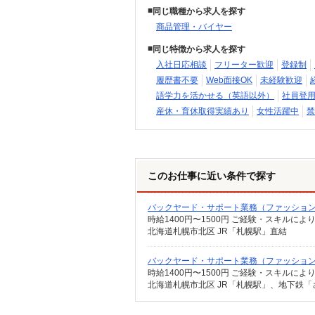
同じ職種から求人を探す
商品管理・バイヤー
同じ特徴から求人を探す
入社日応相談
フリーター歓迎
登録制
履歴書不要
Web面接OK
未経験歓迎
語学力を活かせる（英語以外）
社員登
産休・育休取得実績あり
女性活躍中
禁
このお仕事に近い条件で探す
バックヤード・サポート業務（ファッショ
時給1400円〜1500円 ご経験・スキル
北海道札幌市北区 JR「札幌駅」直結
バックヤード・サポート業務（ファッショ
時給1400円〜1500円 ご経験・スキル
北海道札幌市北区 JR「札幌駅」、地下鉄