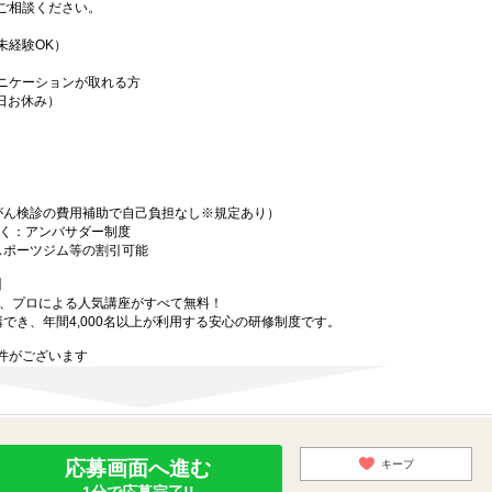
ご相談ください。
未経験OK）
ニケーションが取れる方
1日お休み）
がん検診の費用補助で自己負担なし※規定あり）
働く：アンバサダー制度
スポーツジム等の割引可能
】
で、プロによる人気講座がすべて無料！
講でき、年間4,000名以上が利用する安心の研修制度です。
件がございます
応募画面へ進む
キープ