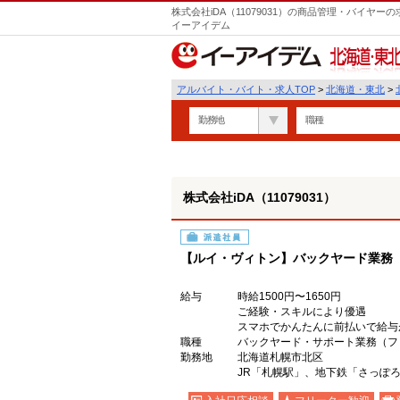
株式会社iDA（11079031）の商品管理・バイヤ
イーアイデム
北海道・東北
アルバイト・バイト・求人TOP
>
北海道・東北
>
勤務地
職種
株式会社iDA（11079031）
派遣社員
【ルイ・ヴィトン】バックヤード業務
給与
時給1500円〜1650円
ご経験・スキルにより優遇
スマホでかんたんに前払いで給与
職種
バックヤード・サポート業務（フ
勤務地
北海道札幌市北区
JR「札幌駅」、地下鉄「さっぽ