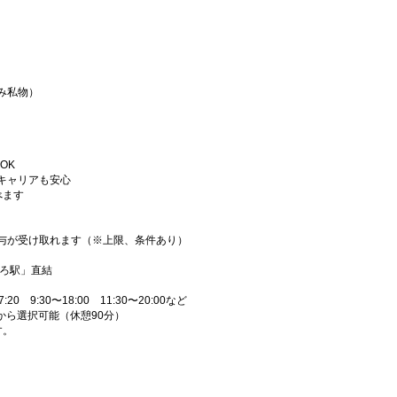
み私物）
OK
キャリアも安心
べます
与が受け取れます（※上限、条件あり）
ぽろ駅」直結
:20 9:30〜18:00 11:30〜20:00など
ンから選択可能（休憩90分）
す。