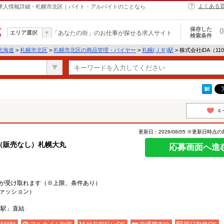
よくある
ーの求人情報詳細 - 札幌市北区｜バイト・アルバイトのことなら
保存した
0
エリア選択
「あなたの街」のお仕事が探せる求人サイト
検索条件
北海道
>
札幌市北区
>
札幌市北区の商品管理・バイヤー
>
札幌(ＪＲ)駅
> 株式会社iDA（1
キ
更新日：2026/08/05 ※更新日時点
（販売なし）札幌大丸
応募画面へ進
が受け取れます（※上限、条件あり）
ァッション）
ろ駅」直結