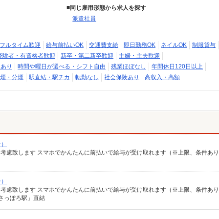
同じ雇用形態から求人を探す
派遣社員
フルタイム歓迎
給与前払いOK
交通費支給
即日勤務OK
ネイルOK
制服貸与
経験者・有資格者歓迎
新卒・第二新卒歓迎
主婦・主夫歓迎
用あり
時間や曜日が選べる・シフト自由
残業ほぼなし
年間休日120日以上
煙・分煙
駅直結・駅チカ
転勤なし
社会保険あり
高収入・高額
ン）
により考慮致します スマホでかんたんに前払いで給与が受け取れます（※上限、条件あ
ン）
により考慮致します スマホでかんたんに前払いで給与が受け取れます（※上限、条件あ
「さっぽろ駅」直結