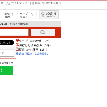
質問
サイトマップ
掲載ご希望のお客様へ
閲覧
キープ
1
0
履歴
リスト
ログイン
1079031）の求人情報詳細
キープ中のお仕事（0件）
保存した検索条件（
0
件）
閲覧したお仕事（1件）
ープ
株式会社iDA（11079031）
の最新情報です
む