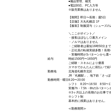
●備品管理、補充
●電話対応、PC入力等
※販売業務はありません
【期間】即日〜長期：週5日
【店舗】大丸札幌店 1F
【服装】制服貸与（シューズの
＼ここがポイント／
・接客ほぼなし◎裏方メイン
・ノルマはありません
・ご経験者は最短16時50分まで
・正社員の転籍実績多数！長期
・実働時間が3パターンから選
給与
時給1500円〜1650円
ご経験・スキルにより優遇
スマホでかんたんに前払いで給
勤務地
北海道札幌市北区
JR「札幌駅」、地下鉄「さっ
勤務時間・曜日
8:20〜20:00
シフト 8:20〜16:50 8:50〜17
実働7h・7.5h・8hの3パター
※3ヶ月以上の長期のお仕事で
※シフト制
基本的に残業はありません。
≪勤務期間≫