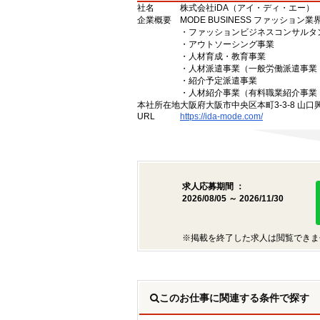
社名
株式会社iDA（アイ・ディ・エー）
企業概要
MODE BUSINESS ファッショ
・ファッションビジネスコンサルタ
・アウトソーシング事業
・人材育成・教育事業
・人材派遣事業（一般労働派遣事業 許
・紹介予定派遣事業
・人材紹介事業（有料職業紹介事業 許
本社所在地
大阪府大阪市中央区本町3-3-8 山口
URL
https://ida-mode.com/
求人応募期間 ：
2026/08/05 ～ 2026/11/30
※掲載を終了した求人は閲覧できま
このお仕事に関連する条件で探す