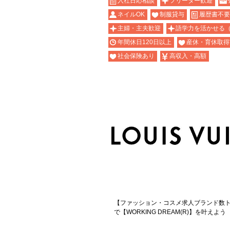
入社日応相談
フリーター歓迎
ネイルOK
制服貸与
履歴書不要
主婦・主夫歓迎
語学力を活かせる
年間休日120日以上
産休・育休取得
社会保険あり
高収入・高額
【ファッション・コスメ求人ブランド数ト
で【WORKING DREAM(R)】を叶えよう