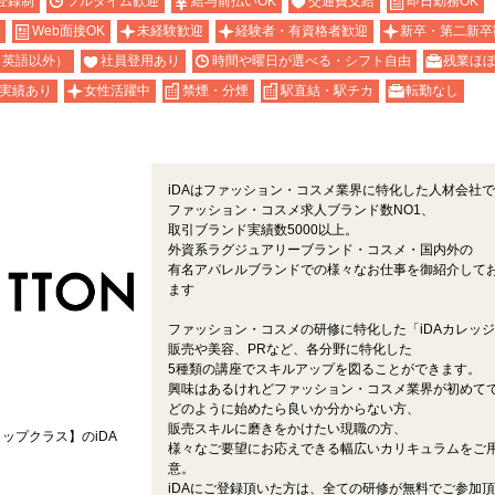
登録制
フルタイム歓迎
給与前払いOK
交通費支給
即日勤務OK
Web面接OK
未経験歓迎
経験者・有資格者歓迎
新卒・第二新卒
（英語以外）
社員登用あり
時間や曜日が選べる・シフト自由
残業ほ
実績あり
女性活躍中
禁煙・分煙
駅直結・駅チカ
転勤なし
iDAはファッション・コスメ業界に特化した人材会社
ファッション・コスメ求人ブランド数NO1、
取引ブランド実績数5000以上。
外資系ラグジュアリーブランド・コスメ・国内外の
有名アパレルブランドでの様々なお仕事を御紹介して
ます
ファッション・コスメの研修に特化した「iDAカレッ
販売や美容、PRなど、各分野に特化した
5種類の講座でスキルアップを図ることができます。
興味はあるけれどファッション・コスメ業界が初めて
どのように始めたら良いか分からない方、
販売スキルに磨きをかけたい現職の方、
ップクラス】のiDA
様々なご要望にお応えできる幅広いカリキュラムをご
意。
iDAにご登録頂いた方は、全ての研修が無料でご参加