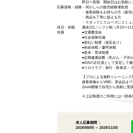
即日〜長期 開始日はお気軽に
応募資格・経験
・何かしらの販売経験者歓迎
・接客経験をお持ちの方（販売
・商品を丁寧に扱える方
・スタッフとスムーズにコミュ
休日・休暇
週休2日／シフト制（月10〜1
待遇
●交通費支給
●社会保険完備
●前払い制度（規定あり）
●有給休暇／慶弔休暇
●産休・育休制度
●定期健康診断（乳がん・子宮
●iDAの正社員として安定して
●リロクラブ：旅行・飲食店・
【プロによる無料トレーニング
接客研修からVMD、英会話ま
Zoom開催で自宅から気軽に受
※上記制度のご利用には一部条
求人応募期間 ：
2026/08/05 ～ 2026/11/30