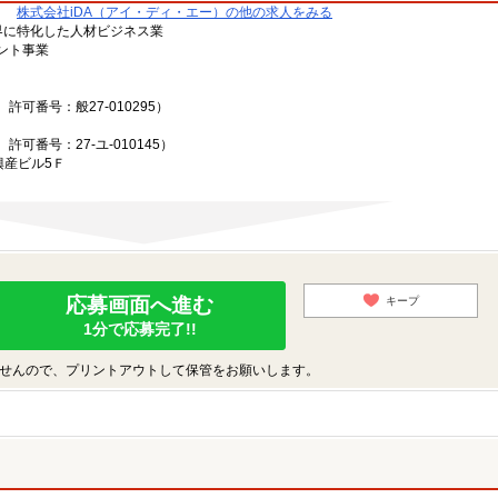
株式会社iDA（アイ・ディ・エー）の他の求人をみる
ン業界に特化した人材ビジネス業
ント事業
可番号：般27-010295）
可番号：27-ユ-010145）
興産ビル5Ｆ
応募画面へ進む
キープ
1分で応募完了!!
せんので、プリントアウトして保管をお願いします。