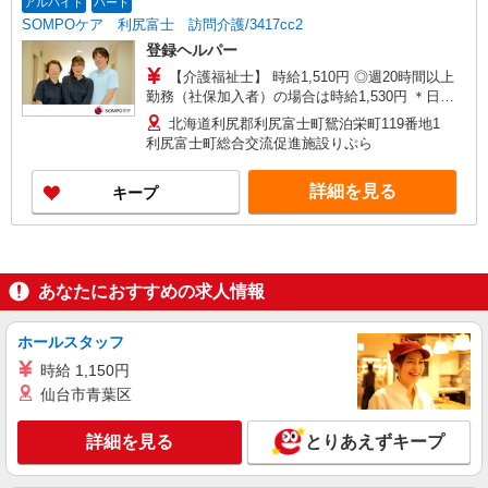
アルバイト
パート
SOMPOケア 利尻富士 訪問介護/3417cc2
登録ヘルパー
【介護福祉士】 時給1,510円 ◎週20時間以上
勤務（社保加入者）の場合は時給1,530円 ＊日曜
祝日：時給1,810円〜 【実務者研修・初任者研修
北海道利尻郡利尻富士町鴛泊栄町119番地1
（ヘルパー1級・2級）】 時給1,430円 ◎週20時間
利尻富士町総合交流促進施設りぷら
以上勤務（社保加入者）の場合は時給1,450円 ＊
日曜祝日：時給1,730円〜 ◎身体介助、生活援助
詳細を見る
キープ
が同時給 ◎キャンセル手当：職務時給の60％支給
あなたにおすすめの求人情報
ホールスタッフ
時給 1,150円
仙台市青葉区
詳細を見る
とりあえずキープ