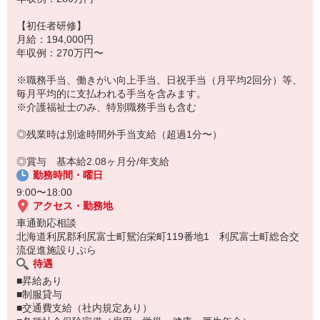
【初任者研修】
月給：194,000円
年収例：270万円〜
※職務手当、働きがい向上手当、日祝手当（月平均2回分）等、
毎月平均的に支払われる手当を含みます。
※介護福祉士のみ、特別職務手当も含む
◎残業時は別途時間外手当支給（超過1分〜）
◎賞与 基本給2.08ヶ月分/年支給
勤務時間・曜日
9:00〜18:00
アクセス・勤務地
車通勤応相談
北海道利尻郡利尻富士町鴛泊栄町119番地1 利尻富士町総合交
流促進施設りぷら
待遇
■昇給あり
■制服貸与
■交通費支給（社内規定あり）