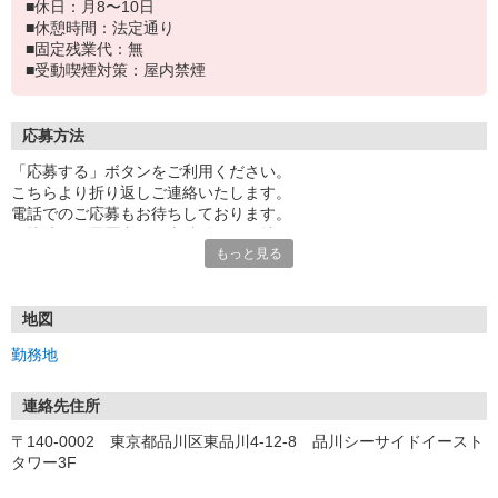
■休日：月8〜10日
■休憩時間：法定通り
■固定残業代：無
■受動喫煙対策：屋内禁煙
応募方法
「応募する」ボタンをご利用ください。
こちらより折り返しご連絡いたします。
電話でのご応募もお待ちしております。
面接時には履歴書（写真貼付）をお持ちください。
もっと見る
■ 選考プロセス ■
［1］面接設定
※採用コールセンターからご連絡させていただきます。
地図
※書類選考からになる場合がございます。
勤務地
［2］面接（1〜2回）・適性検査
※検査はパソコンを使用した簡単な性格診断です
連絡先住所
〒140-0002 東京都品川区東品川4-12-8 品川シーサイドイースト
［3］選考結果通知
タワー3F
※最短翌日〜1週間程度で通知いたします。