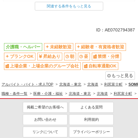
介護職・ヘルパー
関連する条件をもっと見る
同じ特徴から求人を探す
未経験歓迎
上場企業・上場企業のグループ会
ID：AE0702794387
社
交通費支給
社会保険あり
介護職・ヘルパー
未経験歓迎
経験者・有資格者歓迎
ブランクOK
昇給あり
朝
昼
禁煙・分煙
上場企業・上場企業のグループ会社
自転車通勤OK
もっと見る
アルバイト・バイト・求人TOP
北海道・東北
北海道
利尻富士町
SOM
職種・条件一覧
医療・介護・福祉
北海道・東北
北海道
利尻富士町
掲載ご希望のお客様へ
よくある質問
お問い合わせ
利用規約
リンクについて
プライバシーポリシー