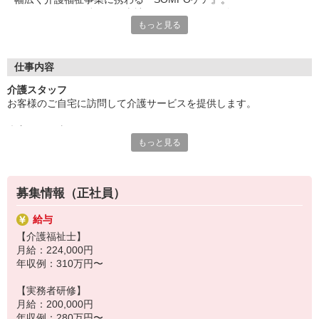
※介護福祉士のみ、特別職務手当も含む
ゆとりをもって働ける、当社のポイントをご紹介！
もっと見る
◎残業時は別途時間外手当支給（超過1分〜）
◎充実の研修制度で、あなたのスタートを支えます！
当社の特徴は、教育体制の手厚さ。
◎賞与 基本給2.08ヶ月分/年支給
新人研修やOJT、その他さまざまな社内研修を実施。
仕事内容
ひとり立ちできるまでしっかりとフォローします！
介護スタッフ
ブランクのある方も未経験の方もご安心ください。
お客様のご自宅に訪問して介護サービスを提供します。
更なるスキルアップを目指す経験者にもオススメです！
◆主なお仕事：
◎魅力いっぱいの待遇も取り揃えています！
もっと見る
買い物や飲食、映画をお得に楽しめる特典あり。
【身体介護】食事、入浴、排泄介助 など
また、産休をはじめ育児・介護・看護休暇もしっかり完備。
【生活援助】掃除、洗濯、買い物、調理 など
安定して長く働き続けられる環境です！
募集情報（正社員）
給与
お一人おひとりの生活に合わせてサービス提供できるため、
【介護福祉士】
月給：224,000円
微妙な変化にも気付きやすく、働くやりがいもたくさん感じられる
年収例：310万円〜
お仕事です！
【実務者研修】
月給：200,000円
年収例：280万円〜