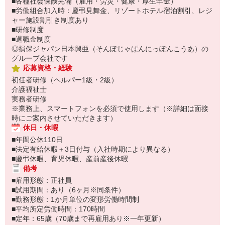
■各種社会保険完備（雇用・労災・健康・厚生年金）
■労働組合加入時：慶弔見舞金、リゾートホテル宿泊割引、レジ
ャー施設割引き制度あり
■研修制度
■退職金制度
◎損保ジャパン日本興亜（そんぽじゃぱんにっぽんこうあ）の
グループ会社です
応募資格・経験
初任者研修（ヘルパー1級・2級）
介護福祉士
実務者研修
※業務上、スマートフォンを必須で使用します（※詳細は面接
時にご案内させていただきます）
休日・休暇
■年間公休110日
■法定有給休暇＋3日付与（入社時期により異なる）
■慶弔休暇、育児休暇、産前産後休暇
備考
■雇用形態：正社員
■試用期間：あり（6ヶ月※同条件）
■勤務形態：1か月単位の変形労働時間制
■平均所定労働時間：170時間
■定年：65歳（70歳まで再雇用あり※一年更新）