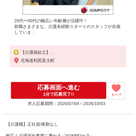
20代〜50代の幅広い年齢層が活躍中！
前職さまざまな、介護未経験スタートのスタッフが在籍
していま...
【介護福祉士】
月給：224,000円
北海道利尻富士町
年収例：310万円〜
【実務者研修】
月給：200,000円
応募画面へ進む
年収例：280万円〜
1分で応募完了!!
キープ
【初任者研修】
求人応募期間：2026/07/04～2026/10/03
月給：194,000円
年収例：270万円〜
※職務手当、働きがい向上手当、日祝手当（月平均2
【介護職】正社員/夜勤なし
回分）等、毎月平均的に支払われる手当を含みます
。
幅広く介護福祉事業に携わる『SOMPOケア』。