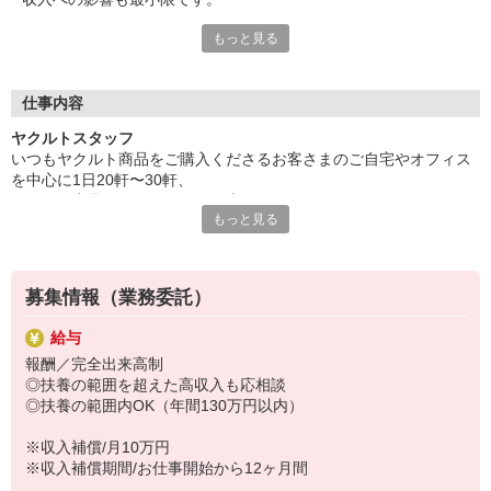
もっと見る
◎短時間勤務で家事時間をしっかり確保
朝はお子さんと一緒に通勤。
お仕事が終わればお迎え場所もすぐそば。
お子さんと過ごす時間もきちんと取れ、
仕事内容
家庭と両立も無理なく実現可能です。
ヤクルトスタッフ
いつもヤクルト商品をご購入くださるお客さまのご自宅やオフィス
◎仲間のサポートが心強い
を中心に1日20軒〜30軒、
ヤクルトスタッフの大多数が子育て中や
ヤクルト商品をお届けするお仕事です。
子育て経験を持つ主婦の方です。
もっと見る
商品を通じてお客さまとふれあう楽しさ、健康的な生活にお役立ち
仕事や育児相談なども気軽にできたり、
できる喜び。
急なお休み時にもお互い様でフォローし合っています。
ヤクルトスタッフのお仕事は、たくさんのヤリガイにあふれていま
す！
募集情報（業務委託）
特に扶養範囲外でしっかり稼ぎたい方には最適なエリアをご用意し
給与
ます。
報酬／完全出来高制
もちろんバランスよく働きたい方もご相談ください。
◎扶養の範囲を超えた高収入も応相談
◎扶養の範囲内OK（年間130万円以内）
〜ヤクルトスタッフの1日〜
2児の母として仕事と家庭の両立をしているHさん。
※収入補償/月10万円
実際のワークスタイルを、一例としてご紹介いたします！
※収入補償期間/お仕事開始から12ヶ月間
※時間は地域によって異なります。