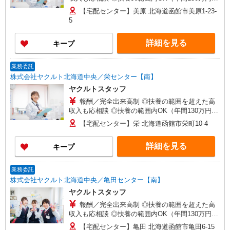
内） ※収入補償/月10万円 ※収入補償期間/お仕事
【宅配センター】美原 北海道函館市美原1-23-
開始から12ヶ月間 こちらに記載してある時間や日
5
数以外の働き方をご希望される場合もご相談に応
じますので、まずはお問い合わせください ※研修
詳細を見る
キープ
期間中は日当支払あり（5日間：1000円/日） 収入
保障期間：12か月
業務委託
株式会社ヤクルト北海道中央／栄センター【南】
ヤクルトスタッフ
報酬／完全出来高制 ◎扶養の範囲を超えた高
収入も応相談 ◎扶養の範囲内OK（年間130万円以
内） ※収入補償/月10万円 ※収入補償期間/お仕事
【宅配センター】栄 北海道函館市栄町10-4
開始から12ヶ月間 こちらに記載してある時間や日
数以外の働き方をご希望される場合もご相談に応
詳細を見る
キープ
じますので、まずはお問い合わせください ※研修
期間中は日当支払あり（5日間：1000円/日） 収入
保障期間：12か月
業務委託
株式会社ヤクルト北海道中央／亀田センター【南】
ヤクルトスタッフ
報酬／完全出来高制 ◎扶養の範囲を超えた高
収入も応相談 ◎扶養の範囲内OK（年間130万円以
内） ※収入補償/月10万円 ※収入補償期間/お仕事
【宅配センター】亀田 北海道函館市亀田6-15