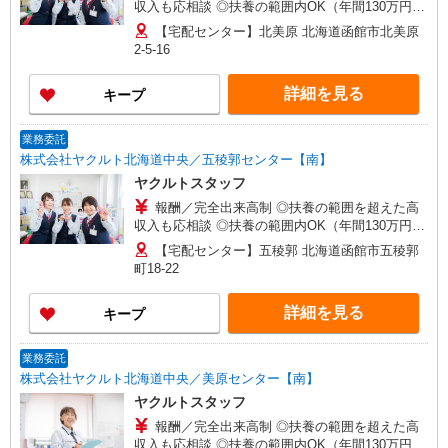
収入も応相談 ◎扶養の範囲内OK（年間130万円以
内） ※収入補償/月10万円 ※収入補償期間/お仕事
【宅配センター】北美原 北海道函館市北美原
開始から12ヶ月間 こちらに記載してある時間や日
2-5-16
数以外の働き方をご希望される場合もご相談に応
じますので、まずはお問い合わせください ※研修
詳細を見る
キープ
期間中は日当支払あり（5日間：1000円/日） 収入
保障期間：12か月
業務委託
株式会社ヤクルト北海道中央／五稜郭センター【南】
ヤクルトスタッフ
報酬／完全出来高制 ◎扶養の範囲を超えた高
収入も応相談 ◎扶養の範囲内OK（年間130万円以
内） ※収入補償/月10万円 ※収入補償期間/お仕事
【宅配センター】五稜郭 北海道函館市五稜郭
開始から12ヶ月間 こちらに記載してある時間や日
町18-22
数以外の働き方をご希望される場合もご相談に応
じますので、まずはお問い合わせください ※研修
詳細を見る
キープ
期間中は日当支払あり（5日間：1000円/日） 収入
保障期間：12か月
業務委託
株式会社ヤクルト北海道中央／美原センター【南】
ヤクルトスタッフ
報酬／完全出来高制 ◎扶養の範囲を超えた高
収入も応相談 ◎扶養の範囲内OK（年間130万円以