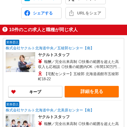
シェアする
URLをシェア
10
件のこの求人と職種が同じ求人
業務委託
株式会社ヤクルト北海道中央／五稜郭センター【南】
ヤクルトスタッフ
報酬／完全出来高制 ◎扶養の範囲を超えた高
収入も応相談 ◎扶養の範囲内OK（年間130万円以
内） ※収入補償/月10万円 ※収入補償期間/お仕事
【宅配センター】五稜郭 北海道函館市五稜郭
開始から12ヶ月間 こちらに記載してある時間や日
町18-22
数以外の働き方をご希望される場合もご相談に応
じますので、まずはお問い合わせください ※研修
詳細を見る
キープ
期間中は日当支払あり（5日間：1000円/日） 収入
保障期間：12か月
業務委託
株式会社ヤクルト北海道中央／北美原センター【南】
ヤクルトスタッフ
報酬／完全出来高制 ◎扶養の範囲を超えた高