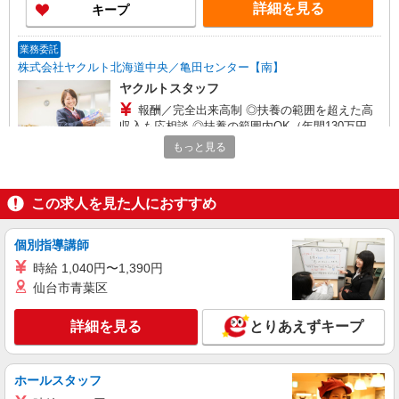
詳細を見る
キープ
じますので、まずはお問い合わせください ※研修
期間中は日当支払あり（5日間：1000円/日） 収入
保障期間：12か月
業務委託
株式会社ヤクルト北海道中央／亀田センター【南】
ヤクルトスタッフ
報酬／完全出来高制 ◎扶養の範囲を超えた高
収入も応相談 ◎扶養の範囲内OK（年間130万円以
内） ※収入補償/月10万円 ※収入補償期間/お仕事
もっと見る
【宅配センター】亀田 北海道函館市亀田6-15
開始から12ヶ月間 こちらに記載してある時間や日
数以外の働き方をご希望される場合もご相談に応
詳細を見る
キープ
じますので、まずはお問い合わせください ※研修
この求人を見た人におすすめ
期間中は日当支払あり（5日間：1000円/日） 収入
保障期間：12か月
業務委託
個別指導講師
株式会社ヤクルト北海道中央／日吉センター【南】
ヤクルトスタッフ
時給 1,040円〜1,390円
仙台市青葉区
報酬／完全出来高制 ◎扶養の範囲を超えた高
収入も応相談 ◎扶養の範囲内OK（年間130万円以
内） ※収入補償/月10万円 ※収入補償期間/お仕事
詳細を見る
とりあえずキープ
【宅配センター】日吉 北海道函館市日吉町3丁
開始から12ヶ月間 こちらに記載してある時間や日
目15－4
数以外の働き方をご希望される場合もご相談に応
じますので、まずはお問い合わせください ※研修
ホールスタッフ
詳細を見る
キープ
期間中は日当支払あり（5日間：1000円/日） 収入