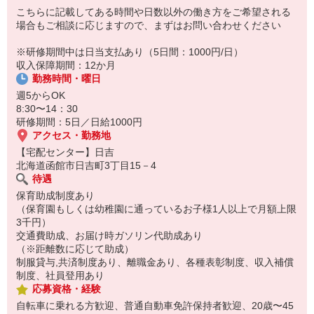
8:20 宅配センターに到着、お届けの準備
こちらに記載してある時間や日数以外の働き方をご希望される
8:30 朝礼が終わったら出発
場合もご相談に応じますので、まずはお問い合わせください
13:00 お届け修了、翌日準備、集計作業
14:30お仕事修了
※研修期間中は日当支払あり（5日間：1000円/日）
収入保障期間：12か月
☆ココがPoint☆
勤務時間・曜日
・保育料補助制度があります！
・家事・夕食の支度なども余裕をもってできます！
週5からOK
8:30〜14：30
研修期間：5日／日給1000円
アクセス・勤務地
【宅配センター】日吉
北海道函館市日吉町3丁目15－4
待遇
保育助成制度あり
（保育園もしくは幼稚園に通っているお子様1人以上で月額上限
3千円）
交通費助成、お届け時ガソリン代助成あり
（※距離数に応じて助成）
制服貸与,共済制度あり、離職金あり、各種表彰制度、収入補償
制度、社員登用あり
応募資格・経験
自転車に乗れる方歓迎、普通自動車免許保持者歓迎、20歳〜45