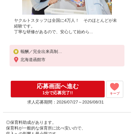
ヤクルトスタッフは全国に4万人！ そのほとんどが未
経験です。
丁寧な研修があるので、安心して始めら...
報酬／完全出来高制
◎扶養の範囲を超えた高収入も応相談
北海道函館市
◎扶養の範囲内OK（年間130万円以内）
※収入補償/月10万円
※収入補償期間/お仕事開始から12ヶ月間
応募画面へ進む
こちらに記載してある時間や日数以外の働き方をご
1分で応募完了!!
キープ
希望される場合もご相談に応じますので、まずはお
求人応募期間：2026/07/27～2026/08/31
問い合わせください
※研修期間中は日当支払あり（5日間：1000円/日）
収入保障期間：12か月
◎保育料助成があります。
保育料が一般的な保育所に比べ安いので、
収入への影響も最小限です。