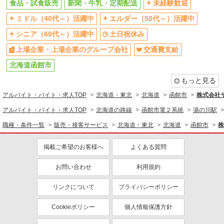
食品・試食販売
新聞・牛乳・定期配送
未経験歓迎
ミドル（40代～）活躍中
エルダー（50代～）活躍中
シニア（60代～）活躍中
土日祝休み
上場企業・上場企業のグループ会社
交通費支給
北海道函館市
もっと見る
アルバイト・バイト・求人TOP
北海道・東北
北海道
函館市
株式会社
アルバイト・バイト・求人TOP
北海道の路線
函館市電２系統
湯の川駅
職種・条件一覧
販売・接客サービス
北海道・東北
北海道
函館市
株
掲載ご希望のお客様へ
よくある質問
お問い合わせ
利用規約
リンクについて
プライバシーポリシー
Cookieポリシー
個人情報保護方針