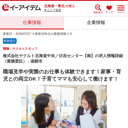
北海道・東北
の求人
▼エリア変更
仕事情報
企業情報
更新日：2026/07/27 ※更新日時点の最新情報です
業務委託
職種：ヤクルトスタッフ
株式会社ヤクルト北海道中央／日吉センター【南】の求人情報詳細
（業務委託） - 函館市
職場見学や実際のお仕事も体験できます！家事・育
児との両立OK！子育てママも安心して働けます！