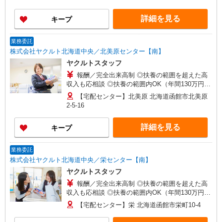
開始から12ヶ月間 こちらに記載してある時間や日
数以外の働き方をご希望される場合もご相談に応
詳細を見る
キープ
じますので、まずはお問い合わせください ※研修
期間中は日当支払あり（5日間：1000円/日） 収入
保障期間：12か月
業務委託
株式会社ヤクルト北海道中央／北美原センター【南】
ヤクルトスタッフ
報酬／完全出来高制 ◎扶養の範囲を超えた高
収入も応相談 ◎扶養の範囲内OK（年間130万円以
内） ※収入補償/月10万円 ※収入補償期間/お仕事
【宅配センター】北美原 北海道函館市北美原
開始から12ヶ月間 こちらに記載してある時間や日
2-5-16
数以外の働き方をご希望される場合もご相談に応
じますので、まずはお問い合わせください ※研修
詳細を見る
キープ
期間中は日当支払あり（5日間：1000円/日） 収入
保障期間：12か月
業務委託
株式会社ヤクルト北海道中央／栄センター【南】
ヤクルトスタッフ
報酬／完全出来高制 ◎扶養の範囲を超えた高
収入も応相談 ◎扶養の範囲内OK（年間130万円以
内） ※収入補償/月10万円 ※収入補償期間/お仕事
【宅配センター】栄 北海道函館市栄町10-4
開始から12ヶ月間 こちらに記載してある時間や日
数以外の働き方をご希望される場合もご相談に応