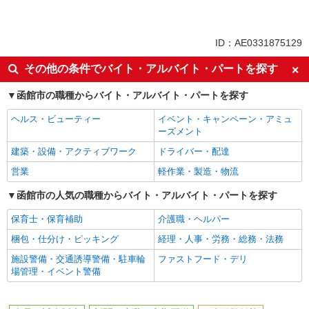
ドライバー・配達
同じ特徴から求人を探す
ID：AE0331875129
未経験歓迎
ミドル（40代～）活躍中
その他の条件でバイト・アルバイト・パートを探す
土日祝休み
上場企業・上場企業のグループ会
社
函館市の職種からバイト・アルバイト・パートを探す
交通費支給
ヘルス・ビューティー
イベント・キャンペーン・アミュ
ーズメント
建築・設備・アクティブワーク
ドライバー・配達
営業
軽作業・製造・物流
函館市の人気の職種からバイト・アルバイト・パートを探す
保育士・保育補助
介護職・ヘルパー
梱包・仕分け・ピッキング
経理・人事・労務・総務・法務
施設警備・交通誘導警備・駐車輪
ファストフード・デリ
場管理・イベント警備