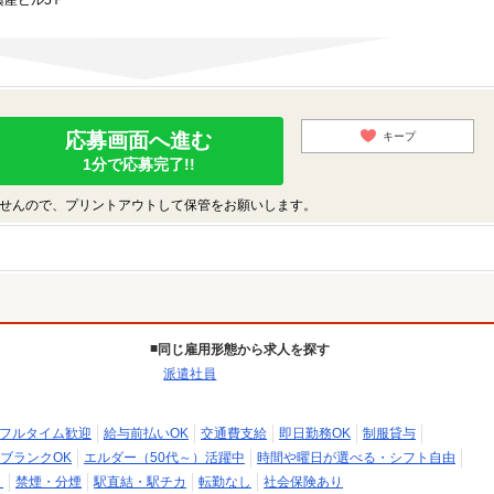
興産ビル5Ｆ
応募画面へ進む
キープ
1分で応募完了!!
せんので、プリントアウトして保管をお願いします。
同じ雇用形態から求人を探す
派遣社員
フルタイム歓迎
給与前払いOK
交通費支給
即日勤務OK
制服貸与
ブランクOK
エルダー（50代～）活躍中
時間や曜日が選べる・シフト自由
）
禁煙・分煙
駅直結・駅チカ
転勤なし
社会保険あり