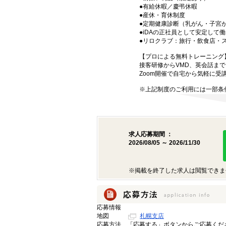
●有給休暇／慶弔休暇
●産休・育休制度
●定期健康診断（乳がん・子宮
●iDAの正社員として安定して
●リロクラブ：旅行・飲食店・
【プロによる無料トレーニング
接客研修からVMD、英会話ま
Zoom開催で自宅から気軽に受
※上記制度のご利用には一部条
求人応募期間 ：
2026/08/05 ～ 2026/11/30
※掲載を終了した求人は閲覧できま
応募情報
地図
札幌支店
応募方法
「応募する」ボタンからご応募くだ