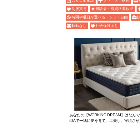
入社日応相談
フリーター歓迎
制服貸与
経験者・有資格者歓迎
時間や曜日が選べる・シフト自由
転勤なし
社会保険あり
あなたの【WORKING DREAM】はなん
iDAで一緒に夢を育て、工夫し、実現さ