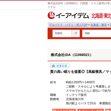
株式会社iDA（11068021）の雑貨・コスメ販売
イデム
北海道・東北
アルバイト・バイト・求人TOP
>
北海道・東北
>
勤務地
職種
株式会社iDA（11068021）
派遣社員
質の高い眠りを提案◎【高級寝具／マ
給与
時給1350円〜1400円
ご経験・スキルにより考慮致しま
スマホでかんたんに前払いで給与
職種
インテリア販売
勤務地
北海道旭川市
旭川駅よりバスで25分 車通勤