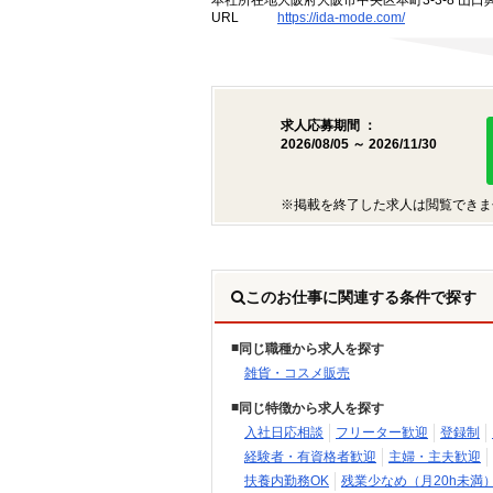
本社所在地
大阪府大阪市中央区本町3-3-8 山口
URL
https://ida-mode.com/
求人応募期間 ：
2026/08/05 ～ 2026/11/30
※掲載を終了した求人は閲覧できま
このお仕事に関連する条件で探す
同じ職種から求人を探す
雑貨・コスメ販売
同じ特徴から求人を探す
入社日応相談
フリーター歓迎
登録制
経験者・有資格者歓迎
主婦・主夫歓迎
扶養内勤務OK
残業少なめ（月20h未満