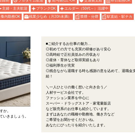
登録制
フルタイム歓迎
給与前払いOK
交通費支給
即日勤務OK
主婦・主夫歓迎
ブランクOK
エルダー（50代～）活躍中
扶養内勤務OK
残業少なめ（月20h未満）
禁煙・分煙
駅直結・駅チカ
■ご紹介するお仕事の魅力…
◎初めての方でも充実の研修があり安心
◎高時給で正社員並みの月収あり
◎産休・育休など取得実績もあり
◎福利厚生が充実
◎残念ながら退職する時も感謝の意を込めて、退職金
給！
＼一人ひとりの働く想いと向き合う／
人材サービス会社です。
ファッション業界を中心に
スーパー・ドラッグストア・家電量販店
など販売系のお仕事も紹介しています。
ですか。
まずはあなたの職種や勤務地、働き方など
せていきましょう。
ご希望をお聞かせくださいね。
あなたにぴったりを紹介いたします。