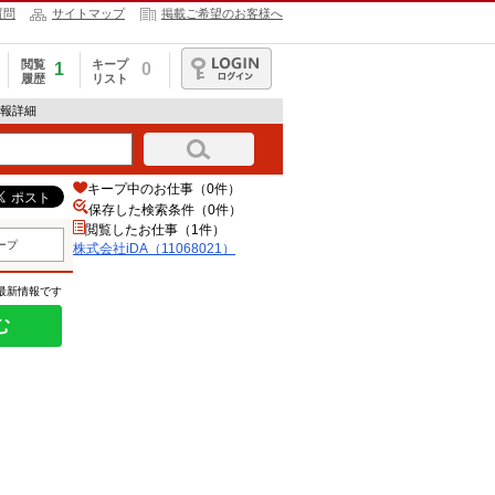
質問
サイトマップ
掲載ご希望のお客様へ
閲覧
キープ
1
0
履歴
リスト
ログイン
情報詳細
キープ中のお仕事（0件）
保存した検索条件（
0
件）
閲覧したお仕事（1件）
ープ
株式会社iDA（11068021）
の最新情報です
む