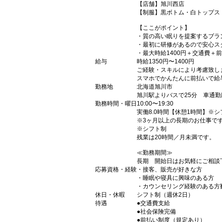
【店舗】旭川西店
【制服】黒ボトム・白トップス
【ここがポイント】
・質の高い眠りを提案するブラ
・最初に研修があるので安心ス
・最大時給1400円＋交通費＋前
給与
時給1350円〜1400円
ご経験・スキルにより考慮致し
スマホでかんたんに前払いで給
勤務地
北海道旭川市
旭川駅よりバスで25分 車通勤
勤務時間・曜日
10:00〜19:30
実働8.0時間【休憩1時間】※
※3ヶ月以上の長期のお仕事で
※シフト制
残業は20時間／月未満です。
≪勤務期間≫
長期 開始日はお気軽にご相談
応募資格・経験
・接客、販売が好きな方
・睡眠や寝具に興味のある方
・カウンセリング経験のある方
休日・休暇
シフト制（週休2日）
待遇
●交通費支給
●社会保険完備
●前払い制度（規定あり）