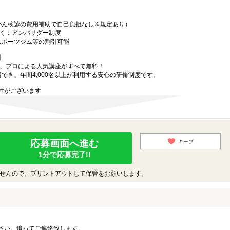
がん検診の費用補助で自己負担なし※規定あり）
働く：アンバサダー制度
スポーツジム等の割引可能
】
で、プロによる人気講座がすべて無料！
講でき、年間4,000名以上が利用する安心の研修制度です。
件がございます
応募画面へ進む
キープ
1分で応募完了!!
せんので、プリントアウトして保管をお願いします。
さい。追ってご連絡致します。