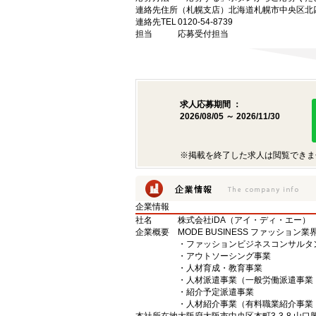
連絡先住所
（札幌支店）北海道札幌市中央区北四
連絡先TEL
0120-54-8739
担当
応募受付担当
求人応募期間 ：
2026/08/05 ～ 2026/11/30
※掲載を終了した求人は閲覧できま
企業情報
社名
株式会社iDA（アイ・ディ・エー）
企業概要
MODE BUSINESS ファッショ
・ファッションビジネスコンサルタ
・アウトソーシング事業
・人材育成・教育事業
・人材派遣事業（一般労働派遣事業 許
・紹介予定派遣事業
・人材紹介事業（有料職業紹介事業 許