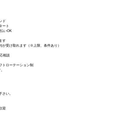
ンド
タート
払いOK
ます
与が受け取れます（※上限、条件あり）
応相談
シフトローテーション制
す。
下さい。
歓迎