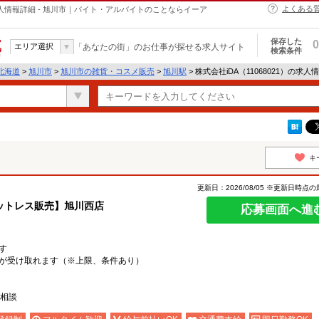
よくある
の求人情報詳細 - 旭川市｜バイト・アルバイトのことならイーア
保存した
0
エリア選択
「あなたの街」のお仕事が探せる求人サイト
検索条件
北海道
>
旭川市
>
旭川市の雑貨・コスメ販売
>
旭川駅
> 株式会社iDA（11068021）の求人
キ
更新日：2026/08/05 ※更新日時点
ットレス販売】旭川西店
応募画面へ進
す
が受け取れます（※上限、条件あり）
応相談