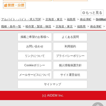
禁煙・分煙
もっと見る
アルバイト・バイト・求人TOP
北海道・東北
福島県
南会津町
Grit
職種・条件一覧
軽作業・製造・物流
北海道・東北
福島県
南会津町
掲載ご希望のお客様へ
よくある質問
お問い合わせ
利用規約
リンクについて
プライバシーポリシー
Cookieポリシー
個人情報保護方針
メールサービスについて
サイト運営会社
サイトマップ
(c) AIDEM Inc.