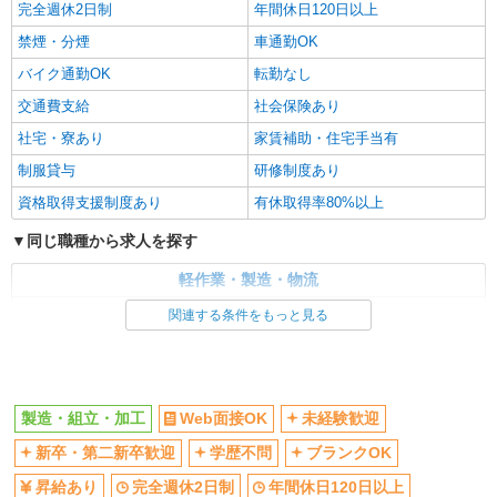
完全週休2日制
年間休日120日以上
禁煙・分煙
車通勤OK
バイク通勤OK
転勤なし
交通費支給
社会保険あり
社宅・寮あり
家賃補助・住宅手当有
制服貸与
研修制度あり
資格取得支援制度あり
有休取得率80%以上
同じ職種から求人を探す
軽作業・製造・物流
製造・組立・加工
関連する条件をもっと見る
同じ特徴から求人を探す
未経験歓迎
車通勤OK
製造・組立・加工
Web面接OK
未経験歓迎
交通費支給
社会保険あり
新卒・第二新卒歓迎
学歴不問
ブランクOK
社宅・寮あり
昇給あり
完全週休2日制
年間休日120日以上