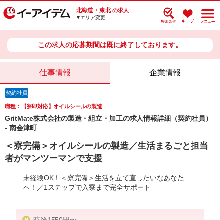
北海道・東北
の求人
▼エリア変更
この求人の応募期間は既に終了しております。
仕事情報
企業情報
契約社員
職種：【寮即対応】オイルシールの製造
GritMate株式会社の製造・組立・加工の求人情報詳細（契約社員）
- 南会津町
＜寮完備＞オイルシールの製造／生活まるごと担当
者がマンツーマンで支援
未経験OK！＜寮完備＞生活を立て直したいなあなた
へ！／1ステップで入寮まで完全サポート
時給1550円〜