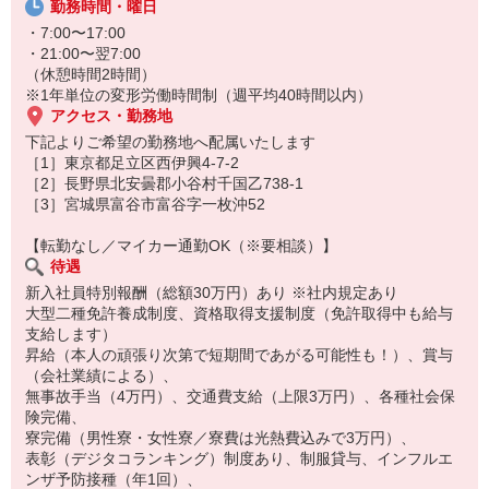
勤務時間・曜日
出庫
大型二種免許をお持ちの方は即戦力としてお迎えします。
↓
・7:00〜17:00
集合場所でお客様をお迎えし、安全運転を心がけながら目的地へ
・21:00〜翌7:00
↓
（休憩時間2時間）
お客様を最終停留所までお送りして営業所へ戻ります
※1年単位の変形労働時間制（週平均40時間以内）
↓
アクセス・勤務地
入庫
下記よりご希望の勤務地へ配属いたします
↓
［1］東京都足立区西伊興4-7-2
車内のお客様の忘れ物チェック、給油、運行状況の報告、乗務後点
［2］長野県北安曇郡小谷村千国乙738-1
呼
［3］宮城県富谷市富谷字一枚沖52
↓
次回勤務確認で終了
【転勤なし／マイカー通勤OK（※要相談）】
待遇
新入社員特別報酬（総額30万円）あり ※社内規定あり
＜入社後の研修について＞
大型二種免許養成制度、資格取得支援制度（免許取得中も給与
入社後は、経験に応じて1〜2ヶ月の研修を受講していただきます。
支給します）
まったくの未経験でも安心してバスに乗務できるように、丁寧に指
昇給（本人の頑張り次第で短期間であがる可能性も！）、賞与
導していますのでご安心下さい。
（会社業績による）、
最短3ヶ月程度で乗務を任せられるくらいになる事が可能です
無事故手当（4万円）、交通費支給（上限3万円）、各種社会保
険完備、
寮完備（男性寮・女性寮／寮費は光熱費込みで3万円）、
表彰（デジタコランキング）制度あり、制服貸与、インフルエ
ンザ予防接種（年1回）、