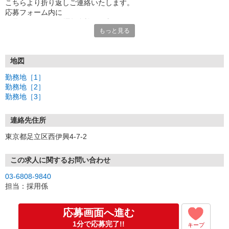
こちらより折り返しご連絡いたします。
応募フォーム内に
[1]取得されている運転免許の種類
もっと見る
[2]バス乗務員のご経験の有無
[3]ご希望の勤務地
の3点のご記入をお願いいたします。
地図
電話でのご応募もお待ちしております。
勤務地［1］
面接時には履歴書（写真貼付）をお持ちください。
勤務地［2］
★面接地はご自宅から最寄の各勤務地で行います。
勤務地［3］
随時、ご相談ください！
連絡先住所
東京都足立区西伊興4-7-2
この求人に関するお問い合わせ
03-6808-9840
担当：採用係
応募画面へ進む
1分で応募完了!!
キープ