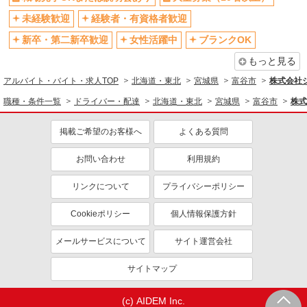
未経験歓迎
経験者・有資格者歓迎
新卒・第二新卒歓迎
女性活躍中
ブランクOK
もっと見る
アルバイト・バイト・求人TOP
北海道・東北
宮城県
富谷市
株式会社
職種・条件一覧
ドライバー・配達
北海道・東北
宮城県
富谷市
株式
掲載ご希望のお客様へ
よくある質問
お問い合わせ
利用規約
リンクについて
プライバシーポリシー
Cookieポリシー
個人情報保護方針
メールサービスについて
サイト運営会社
サイトマップ
(c) AIDEM Inc.