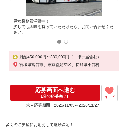
男女乗務員活躍中！
ます♪ご
少しでも興味を持っていただけたら、お問い合わせくだ
3年ほ
さい。
興味あ
月給450,000円〜580,000円（一律手当含む）
宮城県富谷市、東京都足立区、長野県小谷村
※スキル・経験を考慮のうえ、当社規定により優遇
します。
※研修期間3ヶ月（期間中は月給275,000円〜450,00
0円となります）。
応募画面へ進む
1分で応募完了!!
キープ
求人応募期間：2025/11/09～2026/11/27
多くのご要望にお応えして継続決定！