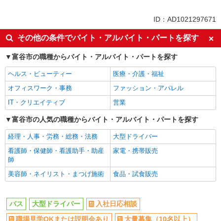
ボーナス・賞与あり
車通勤OK
ID：AD1021297671
交通費支給
社会保険あり
その他の条件でバイト・アルバイト・パートを探す
社宅・寮あり
産休・育休取得実績あり
富谷市の職種からバイト・アルバイト・パートを探す
ヘルス・ビューティー
医療・介護・福祉
オフィスワーク・事務
ファッション・アパレル
IT・クリエイティブ
営業
富谷市の人気の職種からバイト・アルバイト・パートを探す
経理・人事・労務・総務・法務
大型ドライバー
看護師・保健師・看護助手・助産
家電・携帯販売
師
美容師・ネイリスト・まつげ施術
食品・試食販売
バス
大型ドライバー
入社日応相談
職場見学OKまたは説明会あり
大量募集（10名以上）