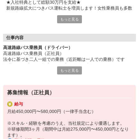
★入社特典として総額30万円を支給★
新規路線拡大につきバス運転士を増員します！女性乗務員も多数
活躍中！
もっと見る
勤務地すべてで寮完備！
永住資格をお持ちで、普通運転免許取得後3年以上の外国籍の方
も積極採用しています！
仕事内容
「普通運転免許しかないけど、バス運転手を目指したい」「車の
高速路線バス乗務員（ドライバー）
運転が好き」「新しい会社で心機一転始めたい！」
高速路線バス乗務員（正社員）
皆さん大歓迎です◎
法令に基づき二人一組での乗務（近距離は一人での乗務）です
大型二種免許養成、資格取得支援などで、あなたをしっかりとサ
無理のないプランで設定した固定の路線を走行していただきます
ポート！
もっと見る
2時間に一度の休憩、車速90km/厳守など安全第一で業務に取り組め
今回募集の5拠点すべて社員寮完備！ご希望の勤務地をお選びく
る環境です！
ださい！
「都心で働きたい」「Uターン・Iターンを希望している」そんな
＜1日の業務の流れ＞
方もぜひお問合せください！
募集情報（正社員）
勤務開始日のご相談もお気軽に！
出勤して呼気測定（アルコールチェック）
給与
↓
★高速バス運転手（ドライバー）募集★
月給450,000円〜580,000円（一律手当含む）
当日のスケジュールやルートの確認、体調報告などの乗務前点呼
大型2種免許が無くても、普通自動車免許取得後3年以上ならO
↓
K！
※スキル・経験を考慮のうえ、当社規定により優遇します。
点検項目に従い、タイヤの空気圧・エンジンオイルの量・ライトの
バス乗務員未経験でもしっかりと指導しますのでご安心くださ
※研修期間3ヶ月（期間中は月給275,000円〜450,000円となり
状況などを確認
い。
ます）。
↓
20〜60代まで幅広い世代が男女を問わず活躍中！