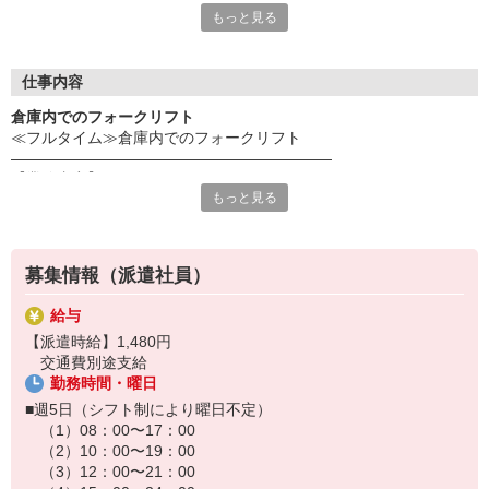
もっと見る
だき、スタッフ様の希望を最大限考慮してお仕事のご提案を行っ
ております！事前にじっくりと希望条件や、応募背景を聞く事
で、ミスマッチを防ぐことが出来ます☆
更に！就業中のフォローアップも万全！企業と求職者のかけ橋に
仕事内容
なれるように動きます！
倉庫内でのフォークリフト
≪フルタイム≫倉庫内でのフォークリフト
《応募の流れ》
―――――――――――――――――――――
Web又は電話応募
【業務内容】
↓
もっと見る
倉庫内での仕分け・フォークリフト業務
弊社応募担当からの電話で希望条件確認
基本冷蔵倉庫になり、１日１時間程度冷凍庫の
↓
作業もあります。
企業とのマッチング
トラックの積み下ろしが出来る方はお願いいたします。
↓
募集情報（派遣社員）
弊社担当との面談＋企業との面談
※20〜50代の方が活躍中
↓
給与
―――――――――――――――――――――
双方合意の元就業開始♪
【派遣時給】1,480円
【採用までの流れ】
※万が一スタッフ様の条件と企業の希望がマッチングしなかった
交通費別途支給
応募後は、電話で応募者様の情報や希望条件などをヒアリング！
場合でも、別のお仕事探しを速やかに行います！
勤務時間・曜日
その後、履歴書を回収します（WebまたはFAX）。
企業との面談から採用までは数日お時間いただきます。
■週5日（シフト制により曜日不定）
（1）08：00〜17：00
※履歴書はHPより簡単に作成できます！
（2）10：00〜19：00
⇒ https://www.trust-growth.co.jp/resume/
（3）12：00〜21：00