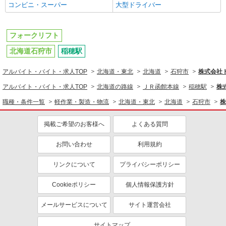
コンビニ・スーパー
大型ドライバー
フォークリフト
北海道石狩市
稲穂駅
アルバイト・バイト・求人TOP
北海道・東北
北海道
石狩市
株式会社
アルバイト・バイト・求人TOP
北海道の路線
ＪＲ函館本線
稲穂駅
株
職種・条件一覧
軽作業・製造・物流
北海道・東北
北海道
石狩市
株
掲載ご希望のお客様へ
よくある質問
お問い合わせ
利用規約
リンクについて
プライバシーポリシー
Cookieポリシー
個人情報保護方針
メールサービスについて
サイト運営会社
サイトマップ