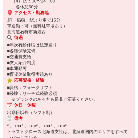
―――――――――――――――――――――
（4）15：00〜24：00
お仕事No.H-5347
各休憩60分
ご応募時に上記No.をお知らせ下さい♪
アクセス・勤務地
JR「稲穂」駅より車で15分
車通勤：可（無料駐車場あり）
北海道石狩市新港西
待遇
■年次有給休暇は法定通り
■各種保険完備
■交通費支給
■友人紹介制度
■車通勤可
■育児休業取得実績あり
応募資格・経験
■資格：フォークリフト
■経験：リーチ式経験必須
※ブランクのある方も是非ご応募ください。
休日・休暇
出勤日以外（シフト制）
備考
*.。+o●*.。+o○*.。+o●*.。+o○*.
トラストグロース北海道支社は、北海道圏内のエリアをすべて
カバーしている