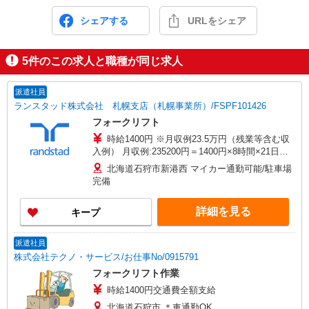
シェアする
URLをシェア
5
件のこの求人と職種が同じ求人
派遣社員
ランスタッド株式会社 札幌支店（札幌事業所）/FSPF101426
フォークリフト
時給1400円 ※月収例23.5万円（残業等含む収
入例） 月収例:235200円＝1400円×8時間×21日勤
務の場合＋残業代、交通費別途支給 ※交通費実費
北海道石狩市新港西 マイカー通勤可能/駐車場
支給／当社規定あり。通勤交通費実費支払／上限4
完備
万円／月※規定あり
詳細を見る
キープ
派遣社員
株式会社テクノ・サービス/お仕事No/0915791
フォークリフト作業
時給1400円交通費全額支給
北海道石狩市 ＊車通勤OK