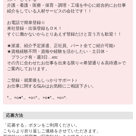
介護・看護・医療・保育・調理・工場を中心に総合的にお仕事
紹介をしている人材サービスの会社です！！
お電話で簡単登録☆
来社登録・出張登録もＯＫ！
すぐに働かないからとりあえず登録だけと言う方も歓迎！！
★派遣、紹介予定派遣、正社員、パート全てご紹介可能♪
★資格経験不問・資格や経験を活かしたい・土日休・
ブランク有・週3日…etc
その方に合わせたお仕事を出来る限り≪希望通り＆高待遇≫で
ご案内しております。
ご登録・就業後もしっかりサポート♪
お仕事に関する悩みはお気軽にご相談下さい。
*.。+o●*.。+o○*.。+o●*.。+o○*.
応募方法
「応募する」ボタンをご利用ください。
こちらより折り返しご連絡をさせていただきます。