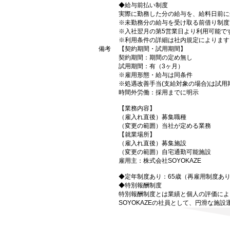
◆給与前払い制度
実際に勤務した分の給与を、給料日前に
※未勤務分の給与を受け取る前借り制度
※入社翌月の第5営業日より利用可能で
※利用条件の詳細は社内規定によります
備考
【契約期間・試用期間】
契約期間：期間の定め無し
試用期間：有（3ヶ月）
※雇用形態・給与は同条件
※処遇改善手当(支給対象の場合)は試用期
時間外労働：採用までに明示
【業務内容】
（雇入れ直後）募集職種
（変更の範囲）当社が定める業務
【就業場所】
（雇入れ直後）募集施設
（変更の範囲）自宅通勤可能施設
雇用主：株式会社SOYOKAZE
◆定年制度あり：65歳（再雇用制度あり
◆特別報酬制度
特別報酬制度とは業績と個人の評価によ
SOYOKAZEの社員として、円滑な施