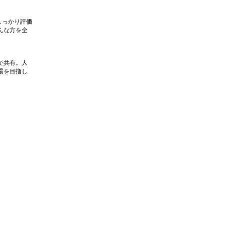
しっかり評価
んな方を全
で共有。人
場を目指し