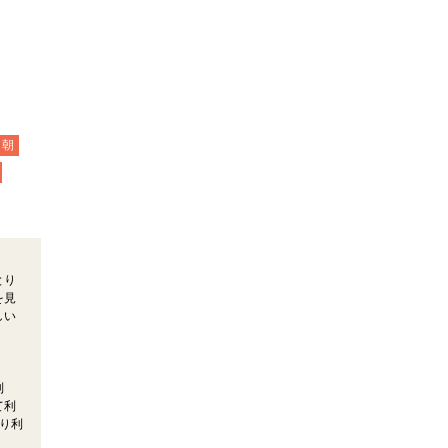
朝
とり
を見
しい
制
て利
り利