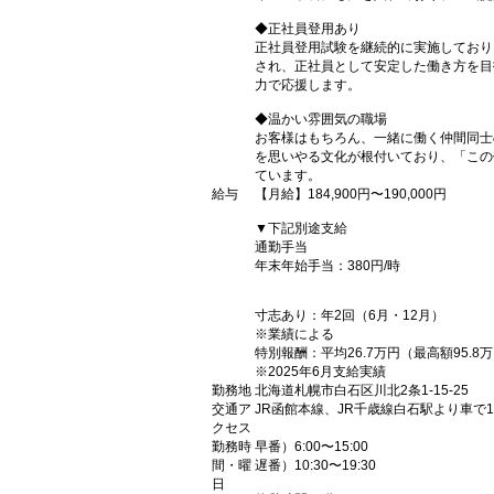
◆正社員登用あり
正社員登用試験を継続的に実施しており
され、正社員として安定した働き方を目
力で応援します。
◆温かい雰囲気の職場
お客様はもちろん、一緒に働く仲間同士
を思いやる文化が根付いており、「この
ています。
給与
【月給】184,900円〜190,000円
▼下記別途支給
通勤手当
年末年始手当：380円/時
寸志あり：年2回（6月・12月）
※業績による
特別報酬：平均26.7万円（最高額95.8
※2025年6月支給実績
勤務地
北海道札幌市白石区川北2条1-15-25
交通ア
JR函館本線、JR千歳線白石駅より車で1
クセス
勤務時
早番）6:00〜15:00
間・曜
遅番）10:30〜19:30
日