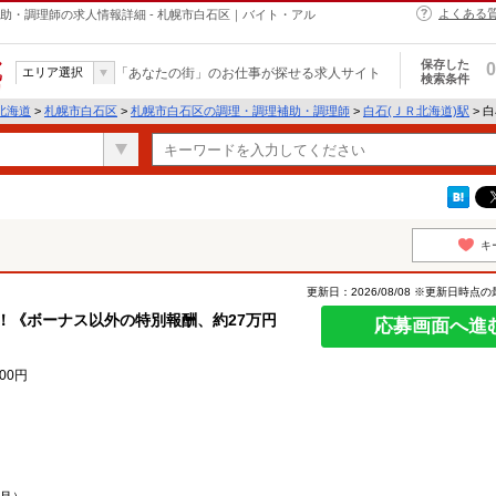
よくある
補助・調理師の求人情報詳細 - 札幌市白石区｜バイト・アル
保存した
0
エリア選択
「あなたの街」のお仕事が探せる求人サイト
検索条件
北海道
>
札幌市白石区
>
札幌市白石区の調理・調理補助・調理師
>
白石(ＪＲ北海道)駅
> 
キ
更新日：2026/08/08 ※更新日時点
！《ボーナス以外の特別報酬、約27万円
応募画面へ進
000円