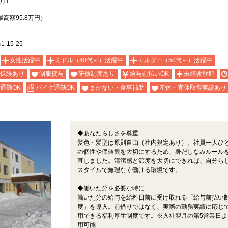
2月）
最高額95.8万円）
15-25
女性活躍中
ミドル（40代～）活躍中
エルダー（50代～）活躍中
保険あり
制服貸与
研修制度あり
給与前払いOK
未経験歓迎
通勤OK
バイク通勤OK
まかない・食事補助
産休・育休取得実績あり
◆あなたらしさを尊重
髪色・髪型は原則自由（社内規定あり）。社員一人ひ
の個性や価値観を大切にするため、身だしなみルール
直しました。清潔感と節度を大切にできれば、自分ら
スタイルで無理なく働ける環境です。
◆働いた分を必要な時に
働いた分の給与を給料日前に受け取れる「給与前払い
度」を導入。前借りではなく、実際の勤務実績に応じ
用できる福利厚生制度です。※入社翌月の第5営業日よ
用可能