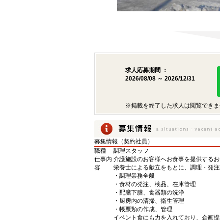
求人応募期間 ：
2026/08/08 ～ 2026/12/31
※掲載を終了した求人は閲覧できま
募集情報（契約社員）
職種
調理スタッフ
仕事内
介護施設のお客様へお食事を提供するお
容
栄養士による献立をもとに、調理・発注
・調理業務全般
・食材の発注、検品、在庫管理
・配膳下膳、食器類の洗浄
・厨房内の清掃、衛生管理
・帳票類の作成、管理
イベント食にも力を入れており、企画提