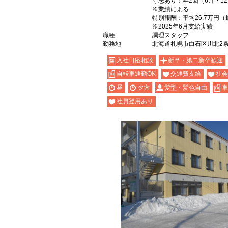
寸志あり：年2回（6月・1
※業績による
特別報酬：平均26.7万円（
※2025年6月支給実績
職種
調理スタッフ
勤務地
北海道札幌市白石区川北2条1-
入社日応相談
新卒・第二新卒歓迎
自転車通勤OK
交通費支給
社会
昼
夕方
髪型・髪色自由
車
社員登用あり