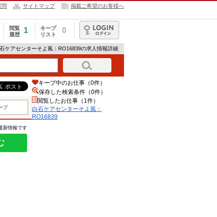
質問
サイトマップ
掲載ご希望のお客様へ
閲覧
キープ
1
0
履歴
リスト
ログイン
白石ケアセンターそよ風：RO16839の求人情報詳細
キープ中のお仕事（0件）
保存した検索条件（
0
件）
閲覧したお仕事（1件）
ープ
白石ケアセンターそよ風：
RO16839
の最新情報です
む