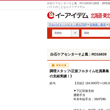
白石ケアセンターそよ風：RO16839の調理・調理
バイトのことならイーアイデム
北海道・東北
アルバイト・バイト・求人TOP
>
北海道・東北
>
勤務地
職種
白石ケアセンターそよ風：RO16839
契約社員
調理スタッフ/正規フルタイム社員募集
の支給実績！》
給与
【月給】184,900円〜190,
▼下記別途支給
通勤手当
年末年始手当：380円/時