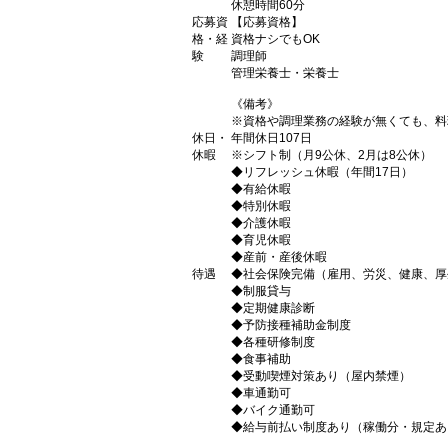
休憩時間60分
応募資
【応募資格】
格・経
資格ナシでもOK
験
調理師
管理栄養士・栄養士
《備考》
※資格や調理業務の経験が無くても、料
休日・
年間休日107日
休暇
※シフト制（月9公休、2月は8公休）
◆リフレッシュ休暇（年間17日）
◆有給休暇
◆特別休暇
◆介護休暇
◆育児休暇
◆産前・産後休暇
待遇
◆社会保険完備（雇用、労災、健康、厚
◆制服貸与
◆定期健康診断
◆予防接種補助金制度
◆各種研修制度
◆食事補助
◆受動喫煙対策あり（屋内禁煙）
◆車通勤可
◆バイク通勤可
◆給与前払い制度あり（稼働分・規定あ