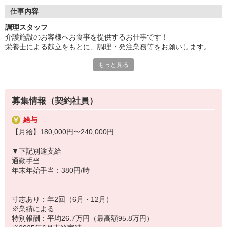
◆働いた分を必要な時に
働いた分の給与を給料日前に受け取れる「給与前払い制度」を導
仕事内容
入。前借りではなく、実際の勤務実績に応じて利用できる福利厚
調理スタッフ
生制度です。※入社翌月の第5営業日より利用可能
介護施設のお客様へお食事を提供するお仕事です！
栄養士による献立をもとに、調理・発注業務等をお願いします。
・調理業務全般
もっと見る
・食材の発注、検品、在庫管理
・配膳下膳、食器類の洗浄
・厨房内の清掃、衛生管理
・帳票類の作成、管理
募集情報（契約社員）
イベント食にも力を入れており、企画提案もお願いします！
給与
◆出来立て料理を提供
【月給】180,000円〜240,000円
そよ風では、お客様に提供するお料理を厨房から直接お届けするた
め、出来立てならではの美味しさを味わっていただけるのが魅力。
▼下記別途支給
食事の時間を楽しみにされているお客様の「美味しいね」「ありが
通勤手当
とう」という笑顔と声が、何よりのやりがいです。食事を通して人
年末年始手当：380円/時
を笑顔にしたい方にぴったりです。
◆温かい雰囲気の職場
寸志あり：年2回（6月・12月）
お客様はもちろん、一緒に働く仲間同士の信頼関係も大切にしてい
※業績による
る職場です。困った時は自然と助け合い、喜びはみんなで共有。人
特別報酬：平均26.7万円（最高額95.8万円）
を思いやる文化が根付いており、「この仲間と働けて良かった」と