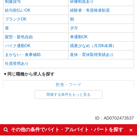
制服貸与
研修制度あり
給与前払いOK
経験者・有資格者歓迎
ブランクOK
朝
昼
夕方
髪型・髪色自由
車通勤OK
バイク通勤OK
残業少なめ（月20h未満）
まかない・食事補助
産休・育休取得実績あり
社員登用あり
同じ職種から求人を探す
飲食・フード
調理・調理補助・調理師
関連する条件をもっと見る
同じ特徴から求人を探す
ミドル（40代～）活躍中
交通費支給
ID：AD0702473537
社会保険あり
車通勤OK
その他の条件でバイト・アルバイト・パートを探す
まかない・食事補助
産休・育休取得実績あり