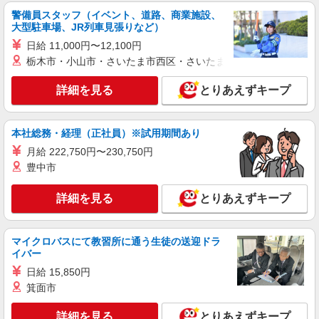
ど）
警備員スタッフ（イベント、道路、商業施設、
時給1,475円
大型駐車場、JR列車見張りなど）
福島県郡山市富田町池ノ上36-1
日給 11,000円〜12,100円
栃木市・小山市・さいたま市西区・さいたま市岩槻区・久喜市・
詳細を見る
キープ
詳細を見る
とりあえずキープ
アルバイト
パート
すき家 郡山富久山店
すき家の店舗スタッフ（接客・調理・清掃な
本社総務・経理（正社員）※試用期間あり
ど）
月給 222,750円〜230,750円
時給1,475円
豊中市
福島県郡山市富久山町久保田字太郎殿前2-12
詳細を見る
とりあえずキープ
詳細を見る
キープ
マイクロバスにて教習所に通う生徒の送迎ドラ
アルバイト
パート
イバー
すき家 49号郡山菜根店
日給 15,850円
すき家の店舗スタッフ（接客・調理・清掃な
箕面市
ど）
時給1,350円
詳細を見る
とりあえずキープ