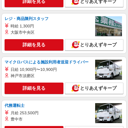
詳細を見る
とりあえずキープ
詳細を見る
キープ
レジ・商品陳列スタッフ
アルバイト
パート
時給 1,300円
丸亀製麺郡山店
大阪市中央区
キッチン・ホールスタッフ
時給1100円〜 ☆22時以降は時給25％UP（深夜
詳細を見る
とりあえずキープ
割増有）
福島県郡山市並木４－６－２
マイクロバスによる施設利用者送迎ドライバー
詳細を見る
キープ
日給 10,900円〜10,900円
神戸市須磨区
アルバイト
パート
びっくりドンキー 冨久山店
詳細を見る
とりあえずキープ
びっくりドンキーのキッチンスタッフ
時給1,040円 18歳未満（高校生含む）時給
1,040円 深夜（22時以降 年少者不可）時給1,300
代務運転士
円 ☆12月31日〜1月3日まで年末年始手当有（時給
びっくりドンキー 冨久山店 福島県郡山市富
月給 253,500円
アップ）
久山町久保田字上野137－2
豊中市
詳細を見る