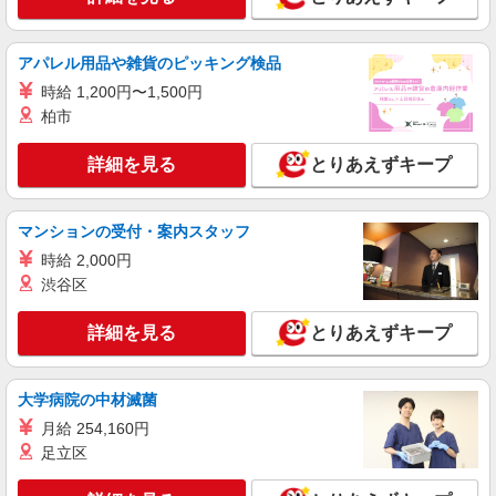
福島県郡山市字菜根屋敷59-22
詳細を見る
キープ
アパレル用品や雑貨のピッキング検品
時給 1,200円〜1,500円
アルバイト
パート
柏市
すき家 4号郡山安積店
すき家の店舗スタッフ（接客・調理・清掃な
詳細を見る
とりあえずキープ
ど）
時給1,080円 ※22:00〜翌5:00：時給1,350円 ※
高校生時給1,033円 ※早朝手当（5:00〜9:00）時給
マンションの受付・案内スタッフ
＋150円
福島県郡山市安積3-43
時給 2,000円
渋谷区
詳細を見る
キープ
詳細を見る
とりあえずキープ
アルバイト
パート
すき家 4号郡山日和田店
大学病院の中材滅菌
すき家の店舗スタッフ（接客・調理・清掃な
ど）
月給 254,160円
時給1,438円
足立区
福島県郡山市日和田町字原12-110