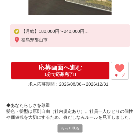
【月給】180,000円〜240,000円
福島県郡山市
▼下記別途支給
通勤手当
年末年始手当：380円/時
応募画面へ進む
寸志あり：年2回（6月・12月）
1分で応募完了!!
キープ
※業績による
求人応募期間：2026/08/08～2026/12/31
特別報酬：平均26.7万円（最高額95.8万円）
※2025年6月支給実績
◆あなたらしさを尊重
髪色・髪型は原則自由（社内規定あり）。社員一人ひとりの個性
や価値観を大切にするため、身だしなみルールを見直しました。
清潔感と節度を大切にできれば、自分らしいスタイルで無理なく
もっと見る
働ける環境です。