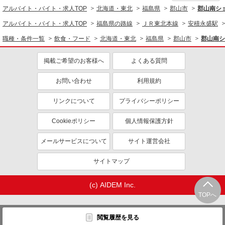
アルバイト・バイト・求人TOP
北海道・東北
福島県
郡山市
郡山南ショ
アルバイト・バイト・求人TOP
福島県の路線
ＪＲ東北本線
安積永盛駅
職種・条件一覧
飲食・フード
北海道・東北
福島県
郡山市
郡山南シ
掲載ご希望のお客様へ
よくある質問
お問い合わせ
利用規約
リンクについて
プライバシーポリシー
Cookieポリシー
個人情報保護方針
メールサービスについて
サイト運営会社
サイトマップ
(c) AIDEM Inc.
TOPへ
閲覧履歴を見る