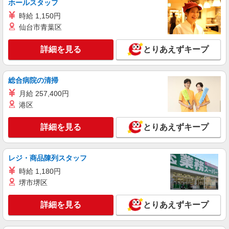
ホールスタッフ
すき家 4号郡山安積店
時給 1,150円
すき家の店舗スタッフ（接客・調理・清掃な
仙台市青葉区
ど）
時給1,350円
詳細を見る
とりあえずキープ
福島県郡山市安積3-43
詳細を見る
キープ
総合病院の清掃
月給 257,400円
アルバイト
パート
港区
オリーブの丘 郡山並木店
キッチン（フード）スタッフ
詳細を見る
とりあえずキープ
時給1100円 ※22:00以降は時給1375円 ※高校
生時給1040円 ■土日・祝手当 土日・祝は時給＋
100円 ■特別手当 早朝手当（6:00〜8:00）時給＋
福島県郡山市並木1-1-12
レジ・商品陳列スタッフ
100円
時給 1,180円
詳細を見る
キープ
堺市堺区
アルバイト
パート
詳細を見る
とりあえずキープ
すき家 49号郡山IC店
すき家の店舗スタッフ（接客・調理・清掃な