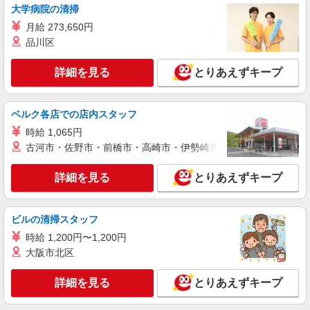
ど）
大学病院の清掃
時給1,180円 ※22:00〜翌5:00：時給1,475円 ※
月給 273,650円
高校生時給1,130円 ※早朝手当（5:00〜9:00）時給
品川区
＋150円
福島県郡山市富田町池ノ上36-1
詳細を見る
とりあえずキープ
詳細を見る
キープ
ベルク各店での店内スタッフ
アルバイト
パート
すき家 4号郡山日和田店
時給 1,065円
すき家の店舗スタッフ（接客・調理・清掃な
古河市・佐野市・前橋市・高崎市・伊勢崎市・太田市・館林市・
ど）
詳細を見る
時給1,150円 ※22:00〜翌5:00：時給1,438円 ※
とりあえずキープ
高校生時給1,100円 ※早朝手当（5:00〜9:00）時給
＋150円
福島県郡山市日和田町字原12-110
ビルの清掃スタッフ
詳細を見る
時給 1,200円〜1,200円
キープ
大阪市北区
アルバイト
パート
詳細を見る
とりあえずキープ
すき家 49号郡山IC店
すき家の店舗スタッフ（接客・調理・清掃な