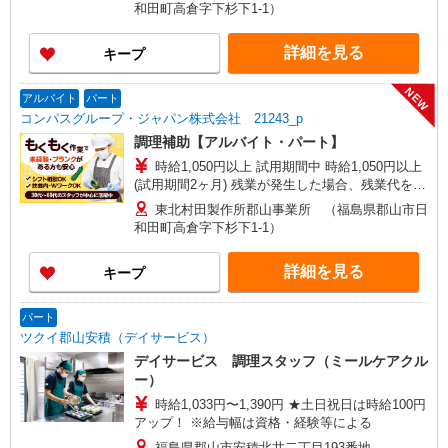
和田町高倉字下杉下1-1）
詳細を見る
キープ
NEW
アルバイト
パート
コンパスグループ・ジャパン株式会社 21243_p
調理補助【アルバイト・パート】
時給1,050円以上 試用期間中 時給1,050円以上
(試用期間2ヶ月) 残業が発生した場合、残業代を1
分単位で別途支給します。
東北村田製作所郡山事業所 （福島県郡山市日
和田町高倉字下杉下1-1）
詳細を見る
キープ
パート
ツクイ郡山安積（デイサービス）
デイサービス 調理スタッフ（ミールケアクル
ー）
時給1,033円〜1,390円 ★土日祝日は時給100円
アップ！ ※給与幅は資格・経験等による
福島県郡山市安積北井二丁目193番地