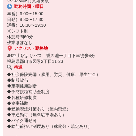
※2025年6月支給実績
思える環境です。人間関係が良く、長く働きたくなる職場を目指し
勤務時間・曜日
ています。
早番）6:00〜15:00
日勤）8:30〜17:30
遅番）10:30〜19:30
※シフト制
休憩時間60分
残業ほぼなし
アクセス・勤務地
JR郡山駅よりバス：香久池一丁目下車徒歩4分
福島県郡山市図景2丁目11-23
待遇
◆社会保険完備（雇用、労災、健康、厚生年金）
◆制服貸与
◆定期健康診断
◆予防接種補助金制度
◆各種研修制度
◆食事補助
◆受動喫煙対策あり（屋内禁煙）
◆車通勤可（無料駐車場あり）
◆バイク通勤可
◆給与前払い制度あり（稼働分・規定あり）