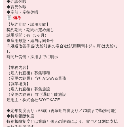
◆介護休暇
◆育児休暇
◆産前・産後休暇
備考
【契約期間・試用期間】
契約期間：期間の定め無し
試用期間：有（3ヶ月）
※雇用形態・給与は同条件
※処遇改善手当(支給対象の場合)は試用期間中(3ヶ月)は支給な
し
時間外労働：採用までに明示
【業務内容】
（雇入れ直後）募集職種
（変更の範囲）当社が定める業務
【就業場所】
（雇入れ直後）募集施設
（変更の範囲）自宅通勤可能施設
雇用主：株式会社SOYOKAZE
◆定年制度あり：65歳（再雇用制度あり／70歳まで勤務可能）
◆特別報酬制度
特別報酬制度とは業績と個人の評価により、賞与とは別に支払
われる制度です。