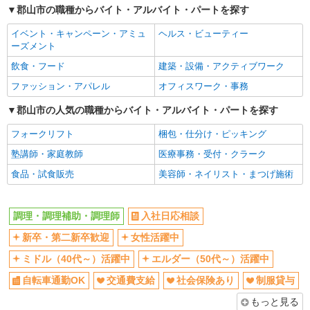
郡山市の職種からバイト・アルバイト・パートを探す
社員登用あり
イベント・キャンペーン・アミュ
ヘルス・ビューティー
ーズメント
飲食・フード
建築・設備・アクティブワーク
ファッション・アパレル
オフィスワーク・事務
郡山市の人気の職種からバイト・アルバイト・パートを探す
フォークリフト
梱包・仕分け・ピッキング
塾講師・家庭教師
医療事務・受付・クラーク
食品・試食販売
美容師・ネイリスト・まつげ施術
調理・調理補助・調理師
入社日応相談
新卒・第二新卒歓迎
女性活躍中
ミドル（40代～）活躍中
エルダー（50代～）活躍中
自転車通勤OK
交通費支給
社会保険あり
制服貸与
もっと見る