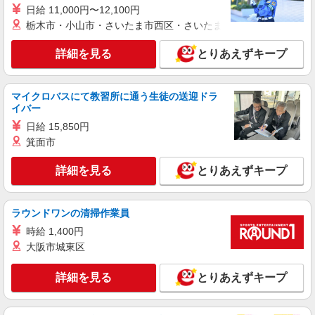
日給 11,000円〜12,100円
有料老人ホームでの調理補助（短時間）
栃木市・小山市・さいたま市西区・さいたま市岩槻区・久喜市・
【派遣時給】1,200〜1,250円（資格・経験によ
る） 交通費別途支給
詳細を見る
とりあえずキープ
北海道札幌市厚別区厚別東3条
詳細を見る
キープ
マイクロバスにて教習所に通う生徒の送迎ドラ
イバー
派遣社員
日給 15,850円
株式会社トラストグロース 北海道支社
箕面市
有料老人ホームでの調理
詳細を見る
【派遣時給】1,200〜1,300円（資格・経験によ
とりあえずキープ
る） 【交通費】別途支給
北海道札幌市厚別区厚別東3条
ラウンドワンの清掃作業員
詳細を見る
時給 1,400円
キープ
大阪市城東区
派遣社員
詳細を見る
とりあえずキープ
株式会社トラストグロース 北海道支社
施設内厨房での調理補助業務
【派遣時給】1,200〜1,250円（資格・経験によ