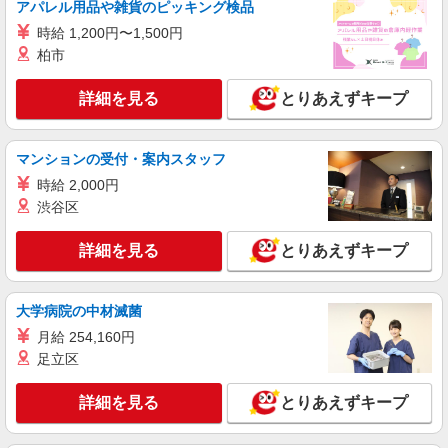
アパレル用品や雑貨のピッキング検品
る） 交通費別途支給
時給 1,200円〜1,500円
北海道札幌市厚別区厚別町下野幌
柏市
詳細を見る
キープ
詳細を見る
とりあえずキープ
派遣社員
株式会社トラストグロース 北海道支社
マンションの受付・案内スタッフ
保育園での調理業務
時給 2,000円
【派遣時給】1,200〜1,300円（資格・経験によ
渋谷区
る） 交通費別途支給
北海道札幌市厚別区厚別中央2条
詳細を見る
とりあえずキープ
詳細を見る
キープ
大学病院の中材滅菌
派遣社員
月給 254,160円
株式会社トラストグロース 北海道支社
足立区
病院での調理補助業務
【派遣時給】1,200〜1,300円（資格・経験によ
詳細を見る
とりあえずキープ
る） 交通費別途支給
北海道札幌市厚別区厚別西