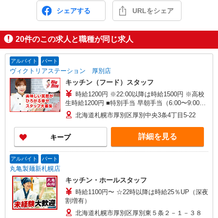
シェアする
URLをシェア
20
件のこの求人と職種が同じ求人
アルバイト
パート
ヴィクトリアステーション 厚別店
キッチン（フード）スタッフ
時給1200円 ※22:00以降は時給1500円 ※高校
生時給1200円 ■特別手当 早朝手当（6:00〜9:00）
時給＋100円 ※高校生は学校からの許可が必要な
北海道札幌市厚別区厚別中央3条4丁目5-22
場合、通学中の学校からの許可証が必要となりま
す。
詳細を見る
キープ
アルバイト
パート
丸亀製麺新札幌店
キッチン・ホールスタッフ
時給1100円〜 ☆22時以降は時給25％UP（深夜
割増有）
北海道札幌市厚別区厚別東５条２－１－３８