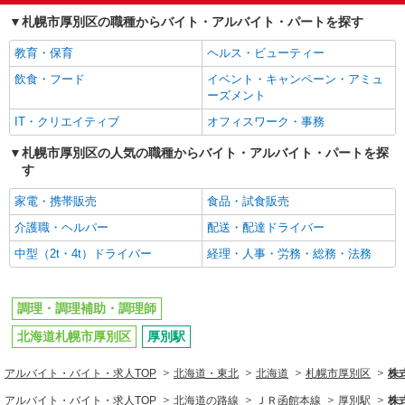
札幌市厚別区の職種からバイト・アルバイト・パートを探す
教育・保育
ヘルス・ビューティー
飲食・フード
イベント・キャンペーン・アミュ
ーズメント
IT・クリエイティブ
オフィスワーク・事務
札幌市厚別区の人気の職種からバイト・アルバイト・パートを探
す
家電・携帯販売
食品・試食販売
介護職・ヘルパー
配送・配達ドライバー
中型（2t・4t）ドライバー
経理・人事・労務・総務・法務
調理・調理補助・調理師
北海道札幌市厚別区
厚別駅
アルバイト・バイト・求人TOP
北海道・東北
北海道
札幌市厚別区
株
アルバイト・バイト・求人TOP
北海道の路線
ＪＲ函館本線
厚別駅
株