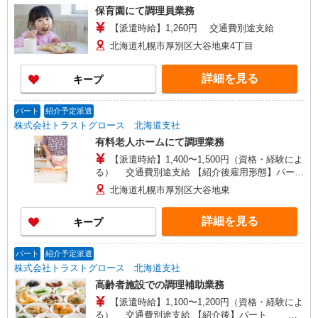
保育園にて調理員業務
【派遣時給】1,260円 交通費別途支給
北海道札幌市厚別区大谷地東4丁目
詳細を見る
キープ
パート
紹介予定派遣
株式会社トラストグロース 北海道支社
有料老人ホームにて調理業務
【派遣時給】1,400〜1,500円（資格・経験によ
る） 交通費別途支給 【紹介後雇用形態】パート
時給：1,400〜1,500円（資格・経験による）
北海道札幌市厚別区大谷地東
交通費別途支給 ※最長６ヶ月の派遣期間満了後、
双方合意の上直接雇用へ移行予定
詳細を見る
キープ
パート
紹介予定派遣
株式会社トラストグロース 北海道支社
高齢者施設での調理補助業務
【派遣時給】1,100〜1,200円（資格・経験によ
る） 交通費別途支給 【紹介後】パート 時