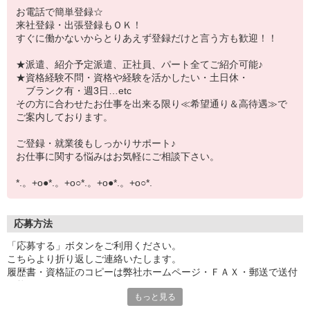
お電話で簡単登録☆
来社登録・出張登録もＯＫ！
すぐに働かないからとりあえず登録だけと言う方も歓迎！！
★派遣、紹介予定派遣、正社員、パート全てご紹介可能♪
★資格経験不問・資格や経験を活かしたい・土日休・
ブランク有・週3日…etc
その方に合わせたお仕事を出来る限り≪希望通り＆高待遇≫で
ご案内しております。
ご登録・就業後もしっかりサポート♪
お仕事に関する悩みはお気軽にご相談下さい。
*.。+o●*.。+o○*.。+o●*.。+o○*.
応募方法
「応募する」ボタンをご利用ください。
こちらより折り返しご連絡いたします。
履歴書・資格証のコピーは弊社ホームページ・ＦＡＸ・郵送で送付
可能です。
もっと見る