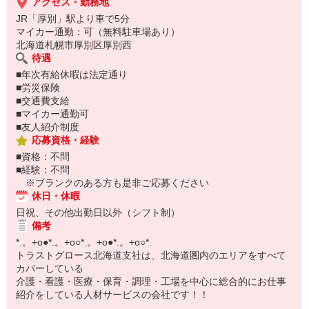
※履歴書はHPより簡単に作成できます！
アクセス・勤務地
⇒ https://www.trust-growth.co.jp/resume/
JR「厚別」駅より車で5分
―――――――――――――――――――――――
マイカー通勤：可（無料駐車場あり）
※お仕事No.H-5273
北海道札幌市厚別区厚別西
ご応募時に上記No.をお知らせ下さい♪
待遇
■年次有給休暇は法定通り
■労災保険
■交通費支給
■マイカー通勤可
■友人紹介制度
応募資格・経験
■資格：不問
■経験：不問
※ブランクのある方も是非ご応募ください
休日・休暇
日祝、その他出勤日以外（シフト制）
備考
*.。+o●*.。+o○*.。+o●*.。+o○*.
トラストグロース北海道支社は、北海道圏内のエリアをすべて
カバーしている
介護・看護・医療・保育・調理・工場を中心に総合的にお仕事
紹介をしている人材サービスの会社です！！