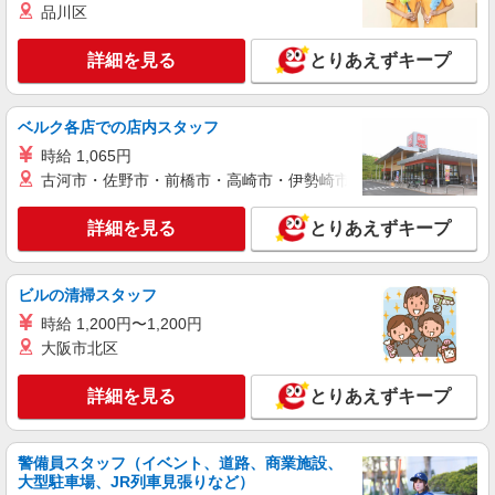
品川区
派遣社員
株式会社トラストグロース 北海道支社
詳細を見る
とりあえずキープ
認定こども園での調理員業務
【派遣時給】1,200〜1,300円（資格・経験によ
る） 交通費別途支給
ベルク各店での店内スタッフ
北海道札幌市厚別区もみじ台西
時給 1,065円
古河市・佐野市・前橋市・高崎市・伊勢崎市・太田市・館林市・
詳細を見る
キープ
詳細を見る
とりあえずキープ
派遣社員
株式会社トラストグロース 北海道支社
高齢者施設内厨房で調理、調理補助業務
ビルの清掃スタッフ
【派遣時給】1,200〜1,350円（資格・経験によ
時給 1,200円〜1,200円
る） 交通費別途支給
大阪市北区
北海道札幌市厚別区青葉町
詳細を見る
とりあえずキープ
詳細を見る
キープ
警備員スタッフ（イベント、道路、商業施設、
派遣社員
大型駐車場、JR列車見張りなど）
株式会社トラストグロース 北海道支社