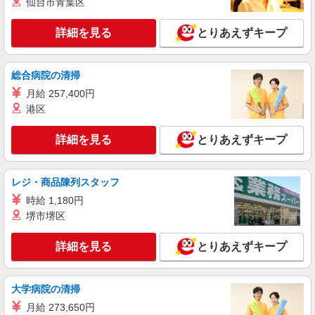
仙台市青葉区
双方合意の上直接雇用へ移行予定
詳細を見る
キープ
詳細を見る
とりあえずキープ
派遣社員
株式会社トラストグロース 北海道支社
総合病院の清掃
病院にて調理補助業務（フルタイム）
月給 257,400円
【派遣時給】1,200〜1,250円（資格・経験によ
る） 交通費別途支給
港区
北海道札幌市厚別区厚別中央
詳細を見る
とりあえずキープ
詳細を見る
キープ
レジ・商品陳列スタッフ
パート
紹介予定派遣
時給 1,180円
株式会社トラストグロース 北海道支社
堺市堺区
有料老人ホームにて調理業務（早番）
【派遣時給】1,400〜1,500円（資格・経験によ
詳細を見る
とりあえずキープ
る） 交通費別途支給 【紹介後雇用形態】パート
時給：1,400〜1,500円（資格・経験による）
北海道札幌市厚別区大谷地東
交通費別途支給 ※最長６ヶ月の派遣期間満了後、
双方合意の上直接雇用へ移行予定
大学病院の清掃
詳細を見る
キープ
月給 273,650円