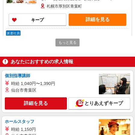
給：1,075円〜 昇給：なし 賞与：あり
札幌市厚別区青葉町
交通費実費支給（上限30,000円迄） 加入保
険：雇用保険、労災保険 （健康・厚生は週所定
詳細を見る
キープ
労働時間29時間以上は加入となります。） 退
職金：無し ※最長6ヶ月の派遣期間満了後、双方
合意の上直接雇用へ移行予定
派遣社員
株式会社トラストグロース 北海道支社
もっと見る
サービス付き高齢者向け住宅での調理業務
【派遣時給】1,200〜1,300円（資格・経験によ
る） 交通費別途支給
あなたにおすすめの求人情報
北海道札幌市厚別区もみじ台北
個別指導講師
詳細を見る
キープ
時給 1,040円〜1,390円
仙台市青葉区
パート
紹介予定派遣
株式会社トラストグロース 北海道支社
詳細を見る
とりあえずキープ
有料老人ホームにて調理補助業務
【派遣時給】1,167〜1,250円（資格・経験によ
る） 交通費別途支給 【紹介後雇用形態】パート
ホールスタッフ
時給：1,167〜1,250円（資格・経験による）
北海道札幌市厚別区大谷地東
時給 1,150円
交通費別途支給 ※最長6ヶ月の派遣期間満了後、