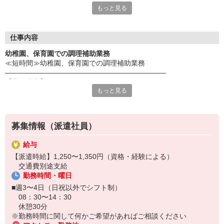
もっと見る
だき、スタッフ様の希望を最大限考慮してお仕事のご提案を行っ
ております！事前にじっくりと希望条件や、応募背景を聞く事
で、ミスマッチを防ぐことが出来ます☆
更に！就業中のフォローアップも万全！企業と求職者のかけ橋に
仕事内容
なれるように動きます！
幼稚園、保育園での調理補助業務
≪短時間≫幼稚園、保育園での調理補助業務
《応募の流れ》
―――――――――――――――――――――――
Web又は電話応募（0120-373-703）
【業務内容】
↓
もっと見る
幼稚園、保育園での調理補助業務を行って頂きます。
弊社応募担当からの電話で希望条件確認
厨房内にて仕込み、盛り付け、配膳下膳、洗浄等を
↓
行って頂きます。
企業とのマッチング
勤務時間などについてご希望があればご相談ください。
↓
募集情報（派遣社員）
弊社担当との面談＋企業との面談
※昼食は1食151円で食べられます。
↓
給与
※検便検診あり
双方合意の元就業開始♪
【派遣時給】1,250〜1,350円（資格・経験による）
※幅広い年代の方が活躍中
※万が一スタッフ様の条件と企業の希望がマッチングしなかった
交通費別途支給
―――――――――――――――――――――――
場合でも、別のお仕事探しを速やかに行います！
勤務時間・曜日
【採用までの流れ】
応募後は、電話で応募者様の情報や希望条件などをヒアリング！
■週3〜4日（日祝以外でシフト制）
その後、履歴書を回収します（WebまたはFAX）。
08：30〜14：30
企業との面談から採用までは数日お時間いただきます。
休憩30分
※勤務時間に関して何かご希望があればご相談ください