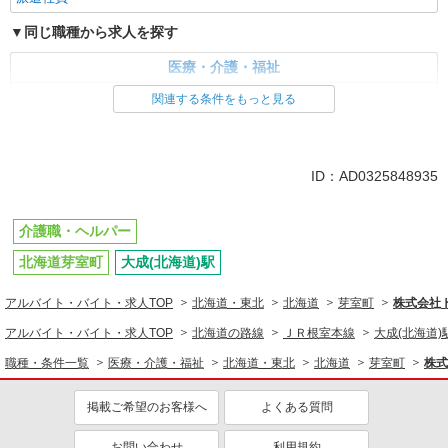
同じ職種から求人を探す
医療・介護・福祉
介護職・ヘルパー
関連する条件をもっと見る
ID：AD0325848935
介護職・ヘルパー
北海道芽室町
大成(北海道)駅
アルバイト・バイト・求人TOP
北海道・東北
北海道
芽室町
株式会社
アルバイト・バイト・求人TOP
北海道の路線
ＪＲ根室本線
大成(北海道)
職種・条件一覧
医療・介護・福祉
北海道・東北
北海道
芽室町
株式
掲載ご希望のお客様へ
よくある質問
お問い合わせ
利用規約