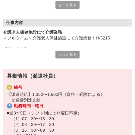
もっと見る
だき、スタッフ様の希望を最大限考慮してお仕事のご提案を行っ
ております！事前にじっくりと希望条件や、応募背景を聞く事
で、ミスマッチを防ぐことが出来ます☆
更に！就業中のフォローアップも万全！企業と求職者のかけ橋に
仕事内容
なれるように動きます！
介護老人保健施設にて介護業務
＜フルタイム＞介護老人保健施設にて介護業務！H-5215
《応募の流れ》
――――――――――――――――――――――――――
Web又は電話応募
【業務内容】
↓
もっと見る
介護老人保健施設にて入浴、食事、排泄などの
弊社応募担当からの電話で希望条件確認
介護業務を行って頂きます。
↓
企業とのマッチング
＊定員：100名
↓
募集情報（派遣社員）
＊幅広い年代の方が活躍中
弊社担当との面談＋企業との面談
――――――――――――――――――――――――――
↓
給与
【採用までの流れ】
双方合意の元就業開始♪
【派遣時給】1,350〜1,500円（資格・経験による）
応募後は、電話で応募者様の情報や希望条件などをヒアリング！
※万が一スタッフ様の条件と企業の希望がマッチングしなかった
交通費別途支給
その後、履歴書を回収します（WebまたはFAX）。
場合でも、別のお仕事探しを速やかに行います！
勤務時間・曜日
企業との面談から採用までは数日お時間いただきます。
■週3〜5日（シフト制により曜日不定）
※履歴書はHPより簡単に作成できます！
（1）07：30〜16：30
⇒ https://www.trust-growth.co.jp/resume/
（2）08：30〜17：30
――――――――――――――――――――――――――
（3）16：30〜09：30