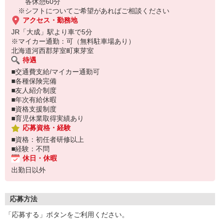
※応募希望の方はお仕事ナンバーを応募時におっしゃってくださ
各休憩60分
い！
※シフトについてご希望があればご相談ください
お仕事No.H-5215
アクセス・勤務地
JR「大成」駅より車で5分
※マイカー通勤：可（無料駐車場あり）
北海道河西郡芽室町東芽室
待遇
■交通費支給/マイカー通勤可
■各種保険完備
■友人紹介制度
■年次有給休暇
■資格支援制度
■育児休業取得実績あり
応募資格・経験
■資格：初任者研修以上
■経験：不問
休日・休暇
出勤日以外
応募方法
「応募する」ボタンをご利用ください。