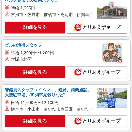
ベルク各店での店内スタッフ
北海道札幌市南区南30条西
時給 1,065円
古河市・佐野市・前橋市・高崎市・伊勢崎市・太田市・館林市・
詳細を見る
キープ
詳細を見る
とりあえずキープ
派遣社員
株式会社トラストグロース 北海道支社
ビルの清掃スタッフ
保育園にて調理業務
時給 1,200円〜1,200円
【派遣時給】1,200〜1,300円（資格・経験によ
大阪市北区
る） 交通費別途支給
北海道札幌市南区真駒内
詳細を見る
とりあえずキープ
詳細を見る
キープ
警備員スタッフ（イベント、道路、商業施設、
派遣社員
大型駐車場、JR列車見張りなど）
株式会社トラストグロース 北海道支社
日給 11,000円〜12,100円
教育施設での調理補助業務
栃木市・小山市・さいたま市西区・さいたま市岩槻区・久喜市・
【派遣時給】1,200〜1,250円（資格・経験によ
る） 交通費別途支給
詳細を見る
とりあえずキープ
北海道札幌市南区滝野