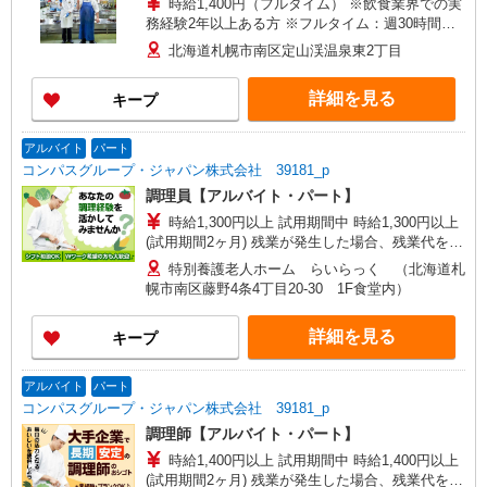
時給1,400円（フルタイム） ※飲食業界での実
務経験2年以上ある方 ※フルタイム：週30時間以
上勤務可能の方（社会保険加入有）
北海道札幌市南区定山渓温泉東2丁目
詳細を見る
キープ
アルバイト
パート
コンパスグループ・ジャパン株式会社 39181_p
調理員【アルバイト・パート】
時給1,300円以上 試用期間中 時給1,300円以上
(試用期間2ヶ月) 残業が発生した場合、残業代を1
分単位で別途支給します。
特別養護老人ホーム らいらっく （北海道札
幌市南区藤野4条4丁目20-30 1F食堂内）
詳細を見る
キープ
アルバイト
パート
コンパスグループ・ジャパン株式会社 39181_p
調理師【アルバイト・パート】
時給1,400円以上 試用期間中 時給1,400円以上
(試用期間2ヶ月) 残業が発生した場合、残業代を1