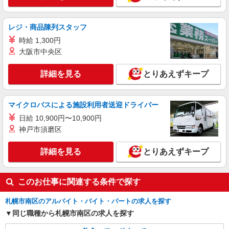
特別養護老人ホームにて調理業務
【派遣時給】1,200円〜1,300円（資格・経験に
レジ・商品陳列スタッフ
よる） 【交通費】別途支給
時給 1,300円
北海道札幌市南区藤野
大阪市中央区
詳細を見る
キープ
詳細を見る
とりあえずキープ
マイクロバスによる施設利用者送迎ドライバー
日給 10,900円〜10,900円
神戸市須磨区
詳細を見る
とりあえずキープ
このお仕事に関連する条件で探す
札幌市南区のアルバイト・バイト・パートの求人を探す
同じ職種から札幌市南区の求人を探す