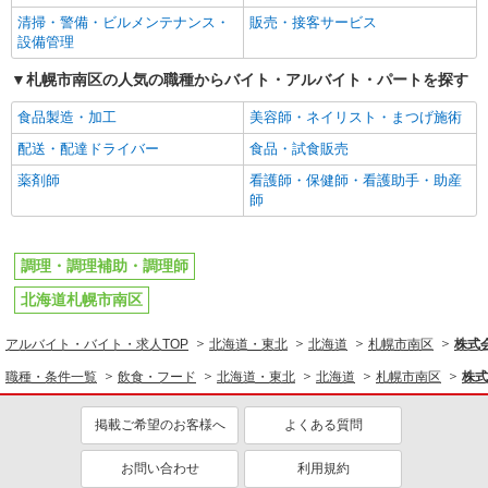
清掃・警備・ビルメンテナンス・
販売・接客サービス
設備管理
札幌市南区の人気の職種からバイト・アルバイト・パートを探す
食品製造・加工
美容師・ネイリスト・まつげ施術
配送・配達ドライバー
食品・試食販売
薬剤師
看護師・保健師・看護助手・助産
師
調理・調理補助・調理師
北海道札幌市南区
アルバイト・バイト・求人TOP
北海道・東北
北海道
札幌市南区
株式
職種・条件一覧
飲食・フード
北海道・東北
北海道
札幌市南区
株式
掲載ご希望のお客様へ
よくある質問
お問い合わせ
利用規約