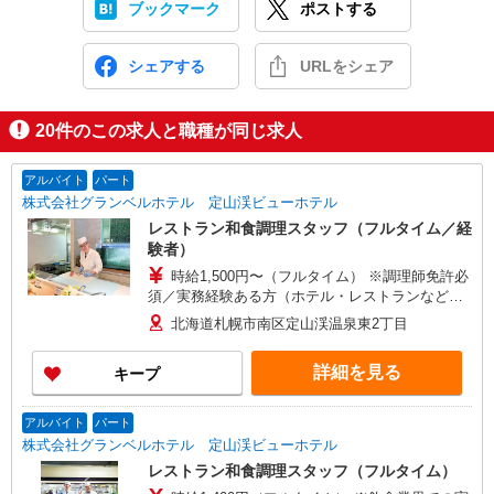
ブックマーク
ポストする
シェアする
URLをシェア
20
件のこの求人と職種が同じ求人
アルバイト
パート
株式会社グランベルホテル 定山渓ビューホテル
レストラン和食調理スタッフ（フルタイム／経
験者）
時給1,500円〜（フルタイム） ※調理師免許必
須／実務経験ある方（ホテル・レストランなど）
※フルタイム：週30時間以上勤務可能の方（社会
北海道札幌市南区定山渓温泉東2丁目
保険加入有） ※スキル・経験によっては時給
1,400円での採用もあり
詳細を見る
キープ
アルバイト
パート
株式会社グランベルホテル 定山渓ビューホテル
レストラン和食調理スタッフ（フルタイム）