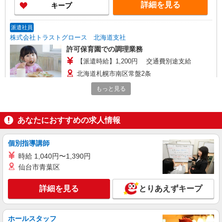
詳細を見る
キープ
派遣社員
株式会社トラストグロース 北海道支社
許可保育園での調理業務
【派遣時給】1,200円 交通費別途支給
北海道札幌市南区常盤2条
もっと見る
詳細を見る
キープ
派遣社員
あなたにおすすめの求人情報
株式会社トラストグロース 北海道支社
宿泊施設での調理
個別指導講師
【派遣時給】1,350〜1,500円（資格・経験によ
時給 1,040円〜1,390円
る） 交通費別途支給
仙台市青葉区
北海道札幌市南区真駒内
詳細を見る
とりあえずキープ
詳細を見る
キープ
ホールスタッフ
派遣社員