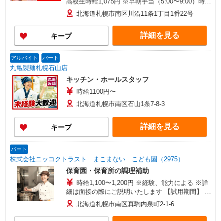
高校生時給1,075円 ※早朝手当（5:00〜9:00）時給
＋150円
北海道札幌市南区川沿11条1丁目1番22号
詳細を見る
キープ
アルバイト
パート
丸亀製麺札幌石山店
キッチン・ホールスタッフ
時給1100円〜
北海道札幌市南区石山1条7-8-3
詳細を見る
キープ
パート
株式会社ニッコクトラスト まこまない こども園（2975）
保育園・保育所の調理補助
時給1,100〜1,200円 ※経験、能力による ※詳
細は面接の際にご説明いたします 【試用期間】 試
用期間：有（2ヶ月） 試用期間中の労働条件：変
北海道札幌市南区真駒内泉町2-1-6
更なし