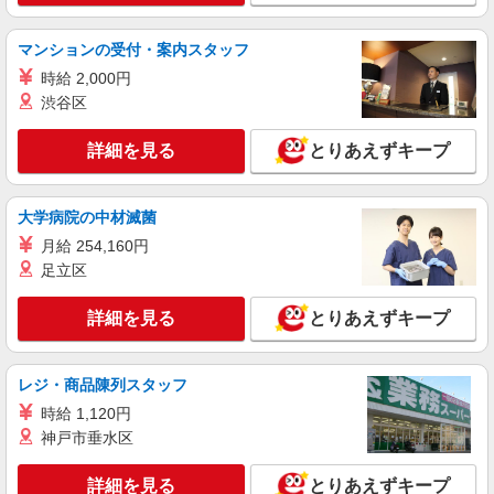
派遣社員
マンションの受付・案内スタッフ
株式会社トラストグロース 北海道支社
住宅型有料老人ホームでの調理業務
時給 2,000円
渋谷区
【派遣時給】1,200〜1,300円（資格・経験によ
る） 交通費別途支給
詳細を見る
北海道札幌市南区川沿
とりあえずキープ
詳細を見る
キープ
大学病院の中材滅菌
月給 254,160円
紹介予定派遣
足立区
株式会社トラストグロース 北海道支社
保育園での調理
詳細を見る
とりあえずキープ
【派遣時給】1,150〜1,200円（資格・経験によ
る） 交通費別途支給 【紹介後雇用形態】パート
【紹介後給与】1,075円〜 通勤手当：実費支給
北海道札幌市南区澄川４条
（上限あり）月額20,000円 昇給：あり 賞与：
レジ・商品陳列スタッフ
なし
時給 1,120円
詳細を見る
キープ
神戸市垂水区
派遣社員
詳細を見る
とりあえずキープ
株式会社トラストグロース 北海道支社