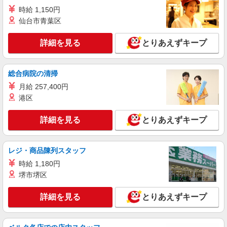
株式会社トラストグロース 北海道支社
時給 1,150円
軽費老人ホームでの調理業務
仙台市青葉区
【派遣時給】1,200〜1,350円（資格・経験によ
る） 交通費別途支給
詳細を見る
とりあえずキープ
北海道札幌市南区石山２条
総合病院の清掃
詳細を見る
キープ
月給 257,400円
港区
派遣社員
株式会社トラストグロース 北海道支社
詳細を見る
とりあえずキープ
高齢者施設内厨房にて調理師業務
【派遣時給】1,200円 交通費別途支給
北海道札幌市南区北ノ沢
レジ・商品陳列スタッフ
時給 1,180円
詳細を見る
キープ
堺市堺区
パート
職業紹介
詳細を見る
とりあえずキープ
株式会社トラストグロース 北海道支社
認定こども園にて給食調理業務
【時給】1,075円〜 交通費別途支給