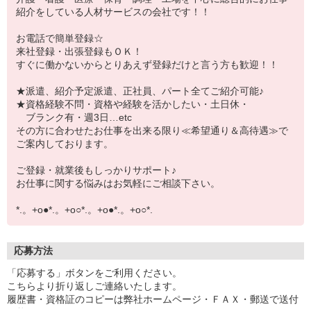
紹介をしている人材サービスの会社です！！
お電話で簡単登録☆
来社登録・出張登録もＯＫ！
すぐに働かないからとりあえず登録だけと言う方も歓迎！！
★派遣、紹介予定派遣、正社員、パート全てご紹介可能♪
★資格経験不問・資格や経験を活かしたい・土日休・
ブランク有・週3日…etc
その方に合わせたお仕事を出来る限り≪希望通り＆高待遇≫で
ご案内しております。
ご登録・就業後もしっかりサポート♪
お仕事に関する悩みはお気軽にご相談下さい。
*.。+o●*.。+o○*.。+o●*.。+o○*.
応募方法
「応募する」ボタンをご利用ください。
こちらより折り返しご連絡いたします。
履歴書・資格証のコピーは弊社ホームページ・ＦＡＸ・郵送で送付