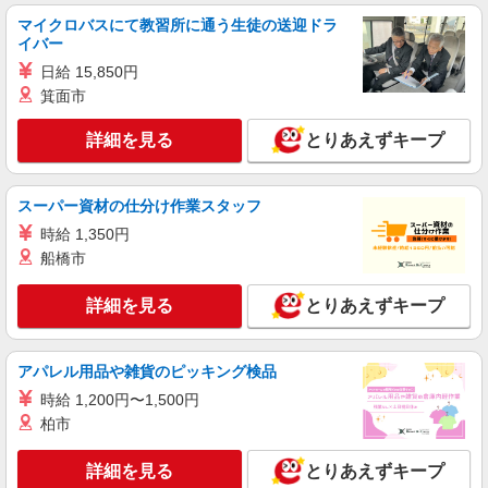
マイクロバスにて教習所に通う生徒の送迎ドラ
詳細を見る
キープ
イバー
日給 15,850円
パート
紹介予定派遣
箕面市
株式会社トラストグロース 北海道支社
有料老人ホームでの調理業務
詳細を見る
とりあえずキープ
【派遣時給】1,300〜1,500円（資格・経験によ
る） 交通費別途支給 【紹介後雇用形態】パート
時給：1,300〜1,500円（資格・経験による）
北海道札幌市南区真駒内泉町
スーパー資材の仕分け作業スタッフ
交通費別途支給 ※最長６ヶ月の派遣期間満了後、
双方合意の上直接雇用へ移行予定
時給 1,350円
詳細を見る
キープ
船橋市
派遣社員
詳細を見る
とりあえずキープ
株式会社トラストグロース 北海道支社
病院での調理補助
【派遣時給】1,200〜1,250円（資格・経験によ
アパレル用品や雑貨のピッキング検品
る） 交通費別途支給
時給 1,200円〜1,500円
北海道札幌市南区石山東７丁目
柏市
詳細を見る
キープ
詳細を見る
とりあえずキープ