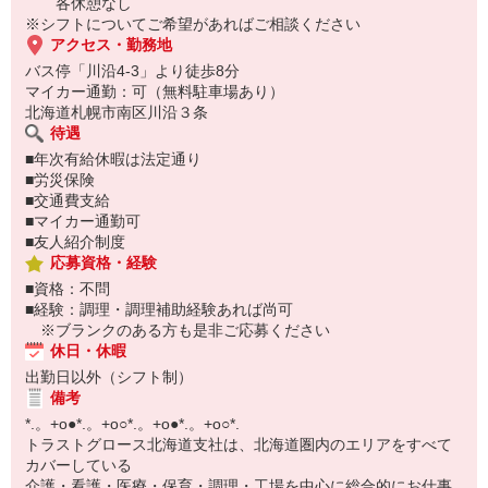
⇒ https://www.trust-growth.co.jp/resume/
各休憩なし
―――――――――――――――――――――――
※シフトについてご希望があればご相談ください
※お仕事No.H-5212
アクセス・勤務地
ご応募時に上記No.をお知らせ下さい♪
バス停「川沿4-3」より徒歩8分
マイカー通勤：可（無料駐車場あり）
北海道札幌市南区川沿３条
待遇
■年次有給休暇は法定通り
■労災保険
■交通費支給
■マイカー通勤可
■友人紹介制度
応募資格・経験
■資格：不問
■経験：調理・調理補助経験あれば尚可
※ブランクのある方も是非ご応募ください
休日・休暇
出勤日以外（シフト制）
備考
*.。+o●*.。+o○*.。+o●*.。+o○*.
トラストグロース北海道支社は、北海道圏内のエリアをすべて
カバーしている
介護・看護・医療・保育・調理・工場を中心に総合的にお仕事