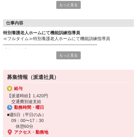
もっと見る
だき、スタッフ様の希望を最大限考慮してお仕事のご提案を行っ
ております！事前にじっくりと希望条件や、応募背景を聞く事
で、ミスマッチを防ぐことが出来ます☆
更に！就業中のフォローアップも万全！企業と求職者のかけ橋に
仕事内容
なれるように動きます！
特別養護老人ホームにて機能訓練指導員
≪フルタイム≫特別養護老人ホームにて機能訓練指導員
《応募の流れ》
――――――――――――――――――――――
Web又は電話応募
【業務内容】
↓
もっと見る
特別養護老人ホームにてリハビリ機能訓練指導、
弊社応募担当からの電話で希望条件確認
入所者の身体機能や日常生活動作の能力を向上させるための
↓
リハビリや機能訓練を行って頂きます。
企業とのマッチング
↓
募集情報（派遣社員）
※定員：48床
弊社担当との面談＋企業との面談
※20〜50代の方が活躍中
↓
給与
――――――――――――――――――――――
双方合意の元就業開始♪
【派遣時給】1,420円
【採用までの流れ】
※万が一スタッフ様の条件と企業の希望がマッチングしなかった
交通費別途支給
応募後は、電話で応募者様の情報や希望条件などをヒアリング！
場合でも、別のお仕事探しを速やかに行います！
勤務時間・曜日
その後、履歴書を回収します（WebまたはFAX）。
企業との面談から採用までは数日お時間いただきます。
■週5日（平日のみ）
09：00〜17：30
※履歴書はHPより簡単に作成できます！
休憩60分
⇒ https://www.trust-growth.co.jp/resume/
アクセス・勤務地