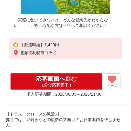
「実際に働いてみないと、どんな就業先かわからな
い・・・」等、心配な方は当社へご相談ください！
【派遣時給】1,420円
交通費別途支給
北海道札幌市白石区
応募画面へ進む
1分で応募完了!!
キープ
求人応募期間：2026/08/03～2026/11/30
【トラストグロースの派遣♪】
弊社では、登録会などの複数の方向けのお仕事案内を致しませ
ん！
個人面談や、遠方の方ですとお電話などで直接お話しさせていた