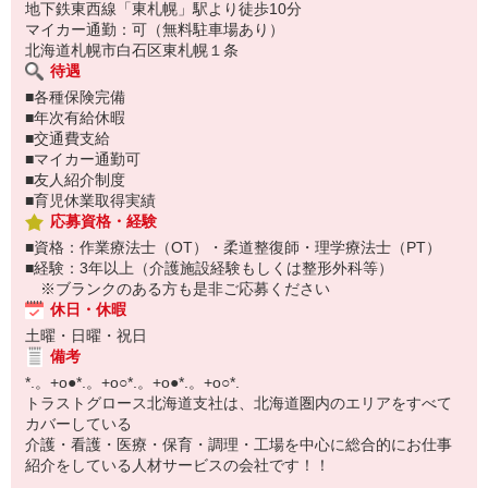
――――――――――――――――――――――
地下鉄東西線「東札幌」駅より徒歩10分
お仕事No.H-5108
マイカー通勤：可（無料駐車場あり）
ご応募時に上記No.をお知らせ下さい♪
北海道札幌市白石区東札幌１条
待遇
■各種保険完備
■年次有給休暇
■交通費支給
■マイカー通勤可
■友人紹介制度
■育児休業取得実績
応募資格・経験
■資格：作業療法士（OT）・柔道整復師・理学療法士（PT）
■経験：3年以上（介護施設経験もしくは整形外科等）
※ブランクのある方も是非ご応募ください
休日・休暇
土曜・日曜・祝日
備考
*.。+o●*.。+o○*.。+o●*.。+o○*.
トラストグロース北海道支社は、北海道圏内のエリアをすべて
カバーしている
介護・看護・医療・保育・調理・工場を中心に総合的にお仕事
紹介をしている人材サービスの会社です！！