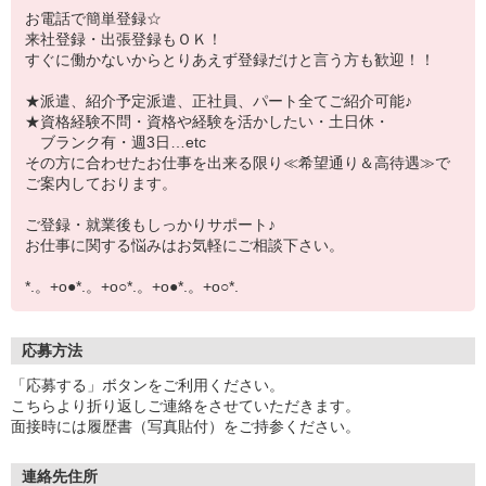
お電話で簡単登録☆
来社登録・出張登録もＯＫ！
すぐに働かないからとりあえず登録だけと言う方も歓迎！！
★派遣、紹介予定派遣、正社員、パート全てご紹介可能♪
★資格経験不問・資格や経験を活かしたい・土日休・
ブランク有・週3日…etc
その方に合わせたお仕事を出来る限り≪希望通り＆高待遇≫で
ご案内しております。
ご登録・就業後もしっかりサポート♪
お仕事に関する悩みはお気軽にご相談下さい。
*.。+o●*.。+o○*.。+o●*.。+o○*.
応募方法
「応募する」ボタンをご利用ください。
こちらより折り返しご連絡をさせていただきます。
面接時には履歴書（写真貼付）をご持参ください。
連絡先住所