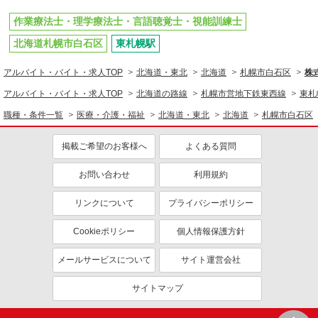
作業療法士・理学療法士・言語聴覚士・視能訓練士
北海道札幌市白石区
東札幌駅
アルバイト・バイト・求人TOP
北海道・東北
北海道
札幌市白石区
株
アルバイト・バイト・求人TOP
北海道の路線
札幌市営地下鉄東西線
東札
職種・条件一覧
医療・介護・福祉
北海道・東北
北海道
札幌市白石区
掲載ご希望のお客様へ
よくある質問
お問い合わせ
利用規約
リンクについて
プライバシーポリシー
Cookieポリシー
個人情報保護方針
メールサービスについて
サイト運営会社
サイトマップ