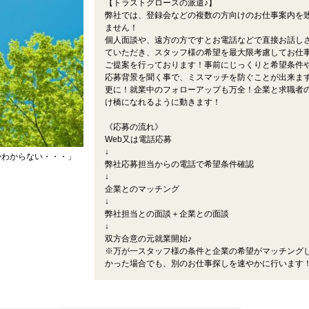
【トラストグロースの派遣♪】
弊社では、登録会などの複数の方向けのお仕事案内を
ません！
個人面談や、遠方の方ですとお電話などで直接お話し
ていただき、スタッフ様の希望を最大限考慮してお仕
ご提案を行っております！事前にじっくりと希望条件
応募背景を聞く事で、ミスマッチを防ぐことが出来ま
更に！就業中のフォローアップも万全！企業と求職者
け橋になれるように動きます！
《応募の流れ》
Web又は電話応募
↓
かわからない・・・」
弊社応募担当からの電話で希望条件確認
↓
企業とのマッチング
↓
弊社担当との面談＋企業との面談
↓
双方合意の元就業開始♪
※万が一スタッフ様の条件と企業の希望がマッチング
かった場合でも、別のお仕事探しを速やかに行います