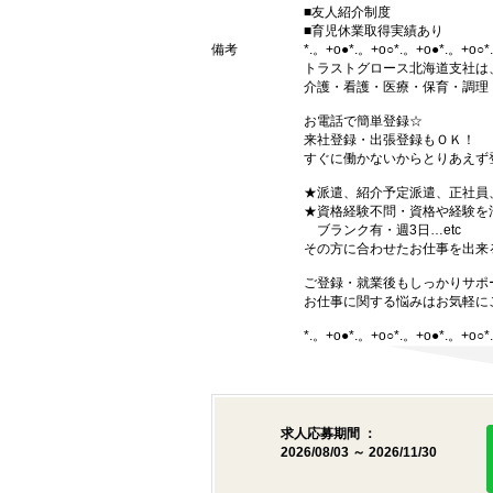
■友人紹介制度
■育児休業取得実績あり
備考
*.。+o●*.。+o○*.。+o●*.。+o○*.
トラストグロース北海道支社は
介護・看護・医療・保育・調理
お電話で簡単登録☆
来社登録・出張登録もＯＫ！
すぐに働かないからとりあえず
★派遣、紹介予定派遣、正社員
★資格経験不問・資格や経験を
ブランク有・週3日…etc
その方に合わせたお仕事を出来
ご登録・就業後もしっかりサポ
お仕事に関する悩みはお気軽に
*.。+o●*.。+o○*.。+o●*.。+o○*.
求人応募期間 ：
2026/08/03 ～ 2026/11/30