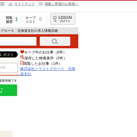
質問
サイトマップ
掲載ご希望のお客様へ
閲覧
キープ
1
0
履歴
リスト
ログイン
トグロース 北海道支社の求人情報詳細
キープ中のお仕事（0件）
保存した検索条件（
0
件）
閲覧したお仕事（1件）
ープ
株式会社トラストグロース 北海
道支社
の最新情報です
む