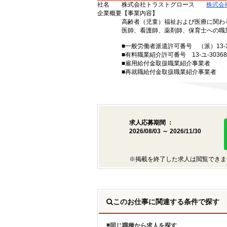
社名
株式会社トラストグロース
株式会
企業概要
【事業内容】
高齢者（児童）福祉および医療に関わ
医師、看護師、薬剤師、保育士への職
■一般労働者派遣許可番号 （派）13-30
■有料職業紹介許可番号 13-ユ-30368
■雇用給付金取扱職業紹介事業者
■再就職給付金取扱職業紹介事業者
求人応募期間 ：
2026/08/03 ～ 2026/11/30
※掲載を終了した求人は閲覧できま
このお仕事に関連する条件で探す
同じ職種から求人を探す