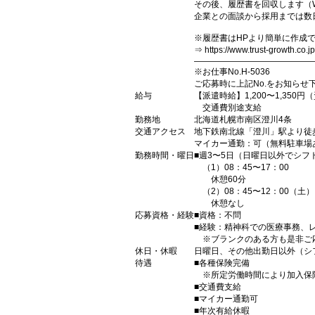
その後、履歴書を回収します（W
企業との面談から採用までは数
※履歴書はHPより簡単に作成
⇒ https://www.trust-growth.co.j
――――――――――――――
※お仕事No.H-5036
ご応募時に上記No.をお知らせ
給与
【派遣時給】1,200〜1,35
交通費別途支給
勤務地
北海道札幌市南区澄川4条
交通アクセス
地下鉄南北線「澄川」駅より徒
マイカー通勤：可（無料駐車場
勤務時間・曜日
■週3〜5日（日曜日以外でシフ
（1）08：45〜17：00
休憩60分
（2）08：45〜12：00（土）
休憩なし
応募資格・経験
■資格：不問
■経験：精神科での医療事務、
※ブランクのある方も是非ご
休日・休暇
日曜日、その他出勤日以外（シ
待遇
■各種保険完備
※所定労働時間により加入保
■交通費支給
■マイカー通勤可
■年次有給休暇