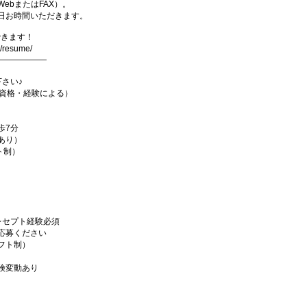
ebまたはFAX）。
日お時間いただきます。
できます！
p/resume/
――――――
下さい♪
0円（資格・経験による）
歩7分
あり）
ト制）
レセプト経験必須
応募ください
フト制）
険変動あり