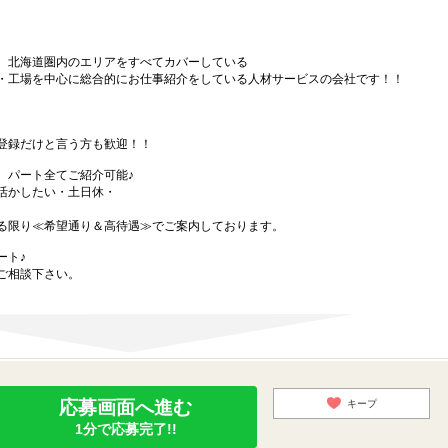
、北海道圏内のエリアをすべてカバーしている
・工場を中心に総合的にお仕事紹介をしている人材サービスの会社です！！
登録だけと言う方も歓迎！！
、パート全てご紹介可能♪
活かしたい・土日休・
る限り≪希望通り＆高待遇≫でご案内しております。
ート♪
ご相談下さい。
応募画面へ進む
キープ
1分で応募完了!!