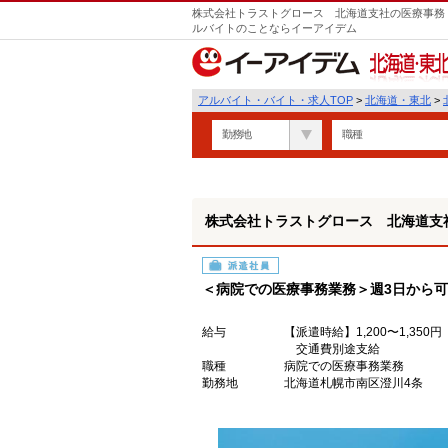
株式会社トラストグロース 北海道支社の医療事務・
ルバイトのことならイーアイデム
北海道・東北
アルバイト・バイト・求人TOP
>
北海道・東北
>
勤務地
職種
株式会社トラストグロース 北海道支
派遣社員
＜病院での医療事務業務＞週3日から可/
給与
【派遣時給】1,200〜1,3
交通費別途支給
職種
病院での医療事務業務
勤務地
北海道札幌市南区澄川4条