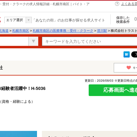
よくある
受付・クラークの求人情報詳細 - 札幌市南区｜バイト・ア
保存した
0
エリア選択
「あなたの街」のお仕事が探せる求人サイト
検索条件
北海道
>
札幌市南区
>
札幌市南区の医療事務・受付・クラーク
>
澄川駅
> 株式会社トラス
社
キ
更新日：2026/08/03 ※更新日時点
経験者活躍中！H-5036
応募画面へ進
50円（資格・経験による）