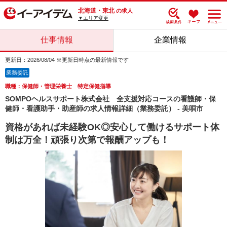
北海道・東北
の求人
▼エリア変更
仕事情報
企業情報
更新日：2026/08/04 ※更新日時点の最新情報です
業務委託
職種：保健師・管理栄養士 特定保健指導
SOMPOヘルスサポート株式会社 全支援対応コースの看護師・保
健師・看護助手・助産師の求人情報詳細（業務委託） - 美唄市
資格があれば未経験OK◎安心して働けるサポート体
制は万全！頑張り次第で報酬アップも！