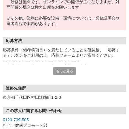
研修は無料です。オンラインでの開催が主になりますが、対
面開催の場合は極力出席をお願いします
※その他、業務に必要な設備・環境については、業務説明会や
選考過程で案内があります。
応募方法
応募条件（備考欄項目）を満たしていることを確認後、「応募す
る」ボタンをご利用の上、応募フォームよりご応募ください。
-----------------------------------------------------
※応募資格をお持ちでない方はご応募をご遠慮ください。
もっと見る
-----------------------------------------------------
＜応募後の流れについて＞
[1]応募ボタンよりエントリー
連絡先住所
[2]オンライン説明会（PC・スマートフォン）にて業務内容・働き方
東京都千代田区神田淡路町1-2-3
のご説明
[3]正式応募のご案内
[4]Web面接（PC・スマートフォンによるオンライン面接）
この求人に関するお問い合わせ
[5]保健指導相談員登録
0120-739-505
[6]新人研修（オンライン研修や集合・個別研修、自己学習）
担当：健康プロモート部
[7]お仕事開始