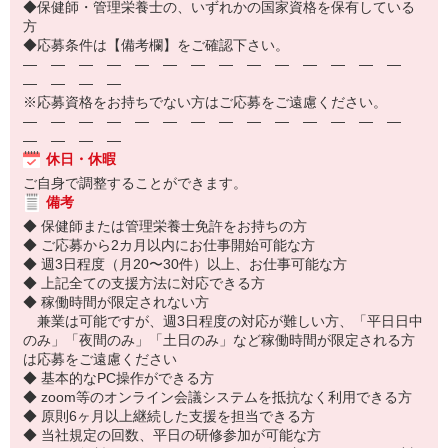
◆保健師・管理栄養士の、いずれかの国家資格を保有している
方
◆応募条件は【備考欄】をご確認下さい。
― ― ― ― ― ― ― ― ― ― ― ― ― ―
― ― ― ―
※応募資格をお持ちでない方はご応募をご遠慮ください。
― ― ― ― ― ― ― ― ― ― ― ― ― ―
― ― ― ―
休日・休暇
ご自身で調整することができます。
備考
◆ 保健師または管理栄養士免許をお持ちの方
◆ ご応募から2カ月以内にお仕事開始可能な方
◆ 週3日程度（月20〜30件）以上、お仕事可能な方
◆ 上記全ての支援方法に対応できる方
◆ 稼働時間が限定されない方
兼業は可能ですが、週3日程度の対応が難しい方、「平日日中
のみ」「夜間のみ」「土日のみ」など稼働時間が限定される方
は応募をご遠慮ください
◆ 基本的なPC操作ができる方
◆ zoom等のオンライン会議システムを抵抗なく利用できる方
◆ 原則6ヶ月以上継続した支援を担当できる方
◆ 当社規定の回数、平日の研修参加が可能な方