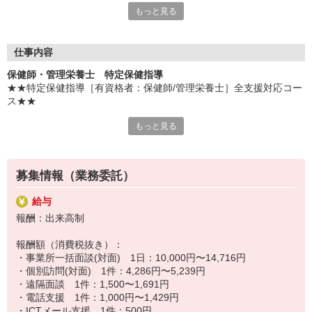
もっと見る
仕事量や仕事時間、休日はご自身で調整可能！
プライベートも大切にしながら、あなたのペースで働くことがで
きます。
仕事内容
また、充実の教育研修と手厚いフォロー体制で、未経験の方やブ
保健師・管理栄養士 特定保健指導
ランクのある方でも安心してお仕事をしていただけます！
★★特定保健指導［有資格者：保健師/管理栄養士］全支援対応コー
資格を活かして、人に寄り添い、健康を支援していくお仕事なの
ス★★
で、きっとやりがいを感じることができますよ！
あなたも新しいお仕事をスタートしてみませんか？
もっと見る
【職務内容】
在宅勤務＆直行直帰の保健指導のお仕事
健診データなどを基に、3〜6カ月間保健指導対象者様に継続した保
健指導を行っていただきます。
募集情報（業務委託）
■事業所一括面談
指定の会場またはオンラインで半日または終日、保健指導を実施
給与
■個別訪問面談
報酬：出来高制
対象者と相談のうえ日程を決め、訪問またはオンラインで保健指導
を実施
報酬額（消費税抜き）：
■電話・ICTメール支援
・事業所一括面談(対面) 1日：10,000円〜14,716円
継続支援として、対象者が指定する時間帯にお電話、または対象者
・個別訪問(対面) 1件：4,286円〜5,239円
が入力した記録を元にレポートをまとめてメールにて保健指導を実
・遠隔面談 1件：1,500〜1,691円
施
・電話支援 1件：1,000円〜1,429円
・ICTメール支援 1件：500円