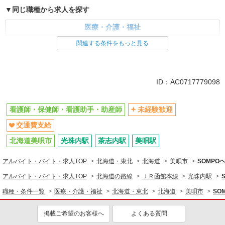
同じ職種から求人を探す
医療・介護・福祉
看護師・保健師・看護助手・助産師
関連する条件をもっと見る
同じ特徴から求人を探す
未経験歓迎
交通費支給
ID：AC0717779098
看護師・保健師・看護助手・助産師
未経験歓迎
交通費支給
北海道美唄市
光珠内駅
茶志内駅
美唄駅
アルバイト・バイト・求人TOP
北海道・東北
北海道
美唄市
SOMP
アルバイト・バイト・求人TOP
北海道の路線
ＪＲ函館本線
光珠内駅
職種・条件一覧
医療・介護・福祉
北海道・東北
北海道
美唄市
SO
掲載ご希望のお客様へ
よくある質問