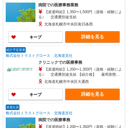
病院での医療事務業務
【派遣時給】1,350〜1,500円（資格・経験によ
る） 交通費別途支給
北海道札幌市中央区南15条西
詳細を見る
キープ
紹介予定派遣
株式会社トラストグロース 北海道支社
クリニックでの医療事務
【派遣時給】1,200〜1,350円（資格・経験によ
る） 交通費別途支給 【紹介後】 雇用形態：
パート 時給：1,075円〜 通勤手当：別途支給
北海道札幌市中央区大通西
あり（月額上限30,000円） 昇給：あり 賞与：
なし ※紹介予定派遣なので、派遣期間満了後は直
詳細を見る
キープ
接雇用になれるチャンスがあります。 ※雇用期間
満了後は２ヶ月毎の更新の可能性あり ※最長６ヶ
月の派遣期間満了後、双方合意の上直接雇用へ移
派遣社員
行予定
株式会社トラストグロース 北海道支社
病院での医療事務
【派遣時給】1,200〜1,350円（資格・経験によ