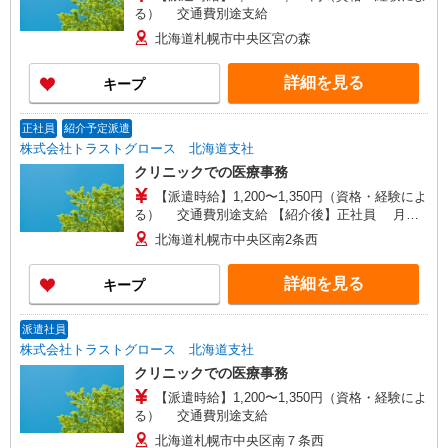
る） 交通費別途支給
北海道札幌市中央区宮の森
詳細を見る
キープ
正社員
紹介予定派遣
株式会社トラストグロース 北海道支社
クリニックでの医療事務
【派遣時給】1,200〜1,350円（資格・経験によ
る） 交通費別途支給 【紹介後】正社員 月
給：190,000〜290,000円（経験年数・勤務実績な
北海道札幌市中央区南2条西
どを考慮） 基本給：170,000〜230,000円 諸
手当：20,000〜60,000円 職務手当：10,000〜
詳細を見る
キープ
30,000円 レセプト手当：10,000〜30,000円 賞
与：年2回（前年度実績3.0ヶ月分） 昇給：年1
回 通勤手当：上限15,000円/月 ※最長6ヶ月の派
派遣社員
遣期間満了後、双方合意の上直接雇用へ移行予定
株式会社トラストグロース 北海道支社
クリニックでの医療事務
【派遣時給】1,200〜1,350円（資格・経験によ
る） 交通費別途支給
北海道札幌市中央区南７条西