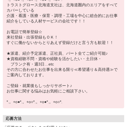
トラストグロース北海道支社は、北海道圏内のエリアをすべて
カバーしている
介護・看護・医療・保育・調理・工場を中心に総合的にお仕事
紹介をしている人材サービスの会社です！！
お電話で簡単登録☆
来社登録・出張登録もＯＫ！
すぐに働かないからとりあえず登録だけと言う方も歓迎！！
★派遣、紹介予定派遣、正社員、パート全てご紹介可能♪
★資格経験不問・資格や経験を活かしたい・土日休・
ブランク有・週3日…etc
その方に合わせたお仕事を出来る限り≪希望通り＆高待遇≫で
ご案内しております。
ご登録・就業後もしっかりサポート♪
お仕事に関する悩みはお気軽にご相談下さい。
*.。+o●*.。+o○*.。+o●*.。+o○*.
応募方法