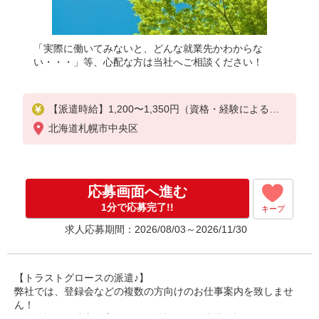
「実際に働いてみないと、どんな就業先かわからな
い・・・」等、心配な方は当社へご相談ください！
【派遣時給】1,200〜1,350円（資格・経験による）
交通費別途支給
北海道札幌市中央区
応募画面へ進む
1分で応募完了!!
キープ
求人応募期間：2026/08/03～2026/11/30
【トラストグロースの派遣♪】
弊社では、登録会などの複数の方向けのお仕事案内を致しませ
ん！
個人面談や、遠方の方ですとお電話などで直接お話しさせていた