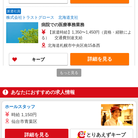
派遣社員
株式会社トラストグロース 北海道支社
病院での医療事務業務
【派遣時給】1,350〜1,450円（資格・経験によ
る） 交通費別途支給
北海道札幌市中央区南15条西
詳細を見る
キープ
もっと見る
正社員
紹介予定派遣
株式会社トラストグロース 北海道支社
病院での医療事務
あなたにおすすめの求人情報
【派遣時給】1,200〜1,350円（資格・経験によ
る） 交通費別途支給 【紹介後】正社員 月
給：200,000〜300,000円（資格・経験による）
ホールスタッフ
北海道札幌市中央区南９条西
通勤手当あり 昇給：あり（前年度実績） 賞
時給 1,150円
与：あり（前年度実績）
詳細を見る
仙台市青葉区
キープ
詳細を見る
とりあえずキープ