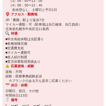
⇒ https://www.trust-growth.co.jp/resume/
（3）08：45〜13：00
―――――――――――――――――――――――
（4）08：30〜12：45
※お仕事No.H-4842
各休憩なし、土曜日と平日1日
ご応募時に上記No.をお知らせ下さい♪
アクセス・勤務地
JR「桑園」駅より徒歩7分
マイカー通勤：可（駐車場は自己確保、自己負担）
北海道札幌市中央区北11条西
待遇
■年次有給休暇は法廷通り
■各種保険完備
■交通費支給
■マイカー通勤可
■友人紹介制度
■育児休業取得実績あり
応募資格・経験
資格：不問
経験：医療事務経験必須
※ブランクのある方も是非ご応募ください
休日・休暇
日曜日、祝日、その他
年間休日113日
備考
*.。+o●*.。+o○*.。+o●*.。+o○*.