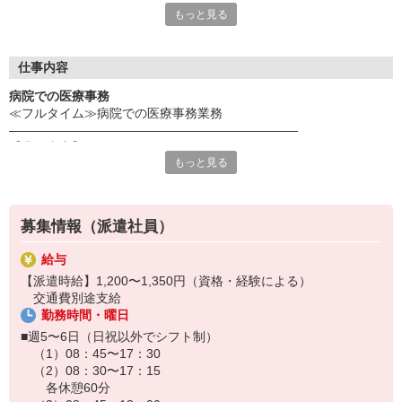
もっと見る
だき、スタッフ様の希望を最大限考慮してお仕事のご提案を行っ
ております！事前にじっくりと希望条件や、応募背景を聞く事
で、ミスマッチを防ぐことが出来ます☆
更に！就業中のフォローアップも万全！企業と求職者のかけ橋に
仕事内容
なれるように動きます！
病院での医療事務
≪フルタイム≫病院での医療事務業務
《応募の流れ》
―――――――――――――――――――――――
Web又は電話応募（0120-373-703）
【業務内容】
↓
もっと見る
医事業務全般、受付、会計業務、診療報酬請求業務、
弊社応募担当からの電話で希望条件確認
未収金業務などを行っていただきます。
↓
企業とのマッチング
※20〜40代の方が活躍中
↓
募集情報（派遣社員）
※診療科目：一般内科、消化器内科、循環器内科、
弊社担当との面談＋企業との面談
腎臓内科、リハビリテーション科
↓
給与
※病床数：89床
双方合意の元就業開始♪
【派遣時給】1,200〜1,350円（資格・経験による）
―――――――――――――――――――――――
※万が一スタッフ様の条件と企業の希望がマッチングしなかった
交通費別途支給
【採用までの流れ】
場合でも、別のお仕事探しを速やかに行います！
勤務時間・曜日
応募後は、電話で応募者様の情報や希望条件などをヒアリング！
その後、履歴書を回収します（WebまたはFAX）。
■週5〜6日（日祝以外でシフト制）
企業との面談から採用までは数日お時間いただきます。
（1）08：45〜17：30
（2）08：30〜17：15
※履歴書はHPより簡単に作成できます！
各休憩60分