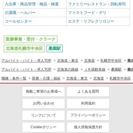
入出庫・商品管理・検品・検査
ファミリーレストラン・回転寿司
介護職・ヘルパー
ファストフード・デリ
コールセンター
エステ・リフレクソロジー
医療事務・受付・クラーク
北海道札幌市中央区
桑園駅
アルバイト・バイト・求人TOP
北海道・東北
北海道
札幌市中央区
株
アルバイト・バイト・求人TOP
北海道の路線
ＪＲ函館本線
桑園駅
株
職種・条件一覧
医療・介護・福祉
北海道・東北
北海道
札幌市中央区
掲載ご希望のお客様へ
よくある質問
お問い合わせ
利用規約
リンクについて
プライバシーポリシー
Cookieポリシー
個人情報保護方針