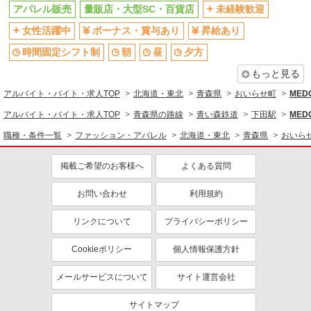
未経験歓迎
ボーナス・賞与あり
アパレル販売
量販店・大型SC・百貨店
未経験歓迎
服装自由
車通勤OK
女性活躍中
ボーナス・賞与あり
昇給あり
交通費支給
社会保険あり
時間固定シフト制
朝
昼
夕方
もっと見る
アルバイト・バイト・求人TOP
北海道・東北
青森県
おいらせ町
ME
アルバイト・バイト・求人TOP
青森県の路線
青い森鉄道
下田駅
ME
職種・条件一覧
ファッション・アパレル
北海道・東北
青森県
おいら
掲載ご希望のお客様へ
よくある質問
お問い合わせ
利用規約
リンクについて
プライバシーポリシー
Cookieポリシー
個人情報保護方針
メールサービスについて
サイト運営会社
サイトマップ