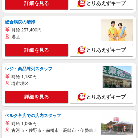
詳細を見る
とりあえずキープ
［アルバイト・パート］ 時給1,100円（土・
日・祝：時給1,150円）
青森県上北郡おいらせ町中野平40-1 イオンモ
総合病院の清掃
ール下田
月給 257,400円
港区
詳細を見る
キープ
詳細を見る
とりあえずキープ
正社員
リサイクルマート
買取・販売スタッフ
レジ・商品陳列スタッフ
［正社員］月給180,000円
時給 1,180円
青森県上北郡おいらせ町中野平40-1 イオンモ
堺市堺区
ール下田
詳細を見る
とりあえずキープ
詳細を見る
キープ
アルバイト
パート
ベルク各店での店内スタッフ
果汁工房 果琳
時給 1,065円
飲食店スタッフ
古河市・佐野市・前橋市・高崎市・伊勢崎市・太田市・館林市・
［アルバイト・パート］時給1,100円 ※土・