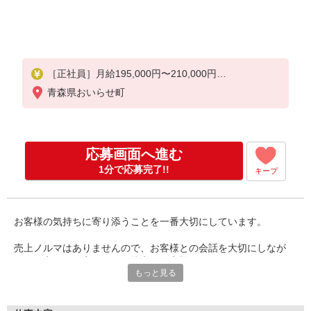
［正社員］月給195,000円〜210,000円
※経験・能力により優遇します
青森県おいらせ町
※試用期間（3〜6ヶ月間）：月給195,000円
応募画面へ進む
1分で応募完了!!
キープ
お客様の気持ちに寄り添うことを一番大切にしています。
売上ノルマはありませんので、お客様との会話を大切にしなが
ら、お客さまに寄り添った接客、お客様のライフスタイルに長く
もっと見る
お付き合いできる商品提案をすることを大切にしています。
人間関係、休暇制度など安心して長く働ける環境が整っているの
も自慢です。