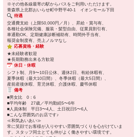
※その他各線最寄の駅からバスをご利用いただけます。
青森県上北郡おいらせ町中野平40-1 イオンモール下田
待遇
交通費支給（上限50,000円／月）、昇給・賞与有、
各種社会保険完備、服装・髪型自由、従業員割引有、
車通勤OK、定期健康診断補助有、時間外手当有、
報奨金制度有、売上ノルマなし
応募資格・経験
★未経験者歓迎
★長期勤務出来る方歓迎
休日・休暇
シフト制、月9〜10日公休、週休2日、有給休暇有、
夏季休暇（最大10日間）、冬季休暇（最大5日間）、
産前産後休暇、育児休暇、介護休暇、慶弔休暇
備考
■男女比 0：6
■平均年齢 27歳／平均勤続5〜6年
■人員体制 平日3〜4人、土日祝日5〜6人
■こんな雰囲気のお店です♪
≪和気あいあい≫
常に笑顔でお客様が入りやすい雰囲気づくりを心がけていま
す。スタッフ同士とても仲がよく働きやすい環境です。