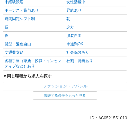
未経験歓迎
女性活躍中
ボーナス・賞与あり
昇給あり
時間固定シフト制
朝
昼
夕方
夜
服装自由
髪型・髪色自由
車通勤OK
交通費支給
社会保険あり
各種手当（家族・役職・インセン
社割・特典あり
ティブなど）あり
同じ職種から求人を探す
ファッション・アパレル
アパレル販売
関連する条件をもっと見る
販売・接客サービス
量販店・大型SC・百貨店
ID：AC0521551010
同じ特徴から求人を探す