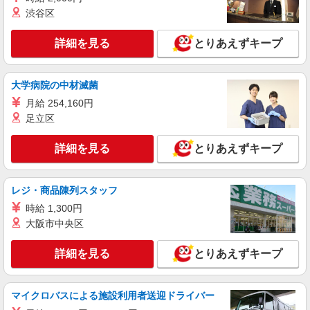
ール下田
渋谷区
詳細を見る
キープ
詳細を見る
とりあえずキープ
アルバイト
パート
大学病院の中材滅菌
サーティワンアイスクリーム
アイスクリーム販売スタッフ（飲食業）
月給 254,160円
足立区
［アルバイト・パート］時給1,200円 ※高校
生：時給1,030円
詳細を見る
青森県上北郡おいらせ町中野平40-1 イオンモ
とりあえずキープ
ール下田
レジ・商品陳列スタッフ
詳細を見る
キープ
時給 1,300円
正社員
大阪市中央区
まくらぼ
販売スタッフ
詳細を見る
とりあえずキープ
［正社員］月給230,000円〜 ※試用期間（3ヶ
月間）：本採用と同じ
マイクロバスによる施設利用者送迎ドライバー
青森県上北郡おいらせ町中野平40-1 イオンモ