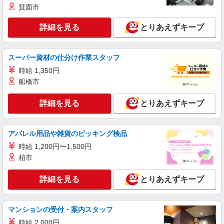
箕面市
※経験・能力により優遇します
青森県上北郡おいらせ町中野平40-1 イオンモ
ール下田
詳細を見る
とりあえずキープ
詳細を見る
キープ
スーパー資材の仕分け作業スタッフ
アルバイト
パート
時給 1,350円
studio CLIP
船橋市
サービス・販売スタッフ
［アルバイト］時給1,050円
詳細を見る
とりあえずキープ
青森県上北郡おいらせ町中野平40-1 イオンモ
ール下田
アパレル用品や雑貨のピッキング検品
詳細を見る
キープ
時給 1,200円〜1,500円
柏市
アルバイト
パート
牛角焼肉食堂
詳細を見る
とりあえずキープ
調理・接客スタッフ
［アルバイト］時給1,150円 ［フルタイムパー
ト］時給1,200円
マンションの受付・案内スタッフ
青森県上北郡おいらせ町中野平40-1 イオンモ
時給 2,000円