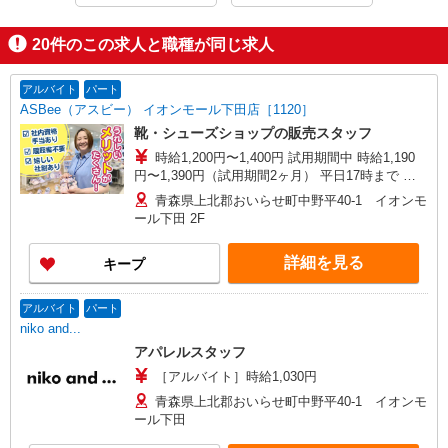
20
件のこの求人と職種が同じ求人
アルバイト
パート
ASBee（アスビー） イオンモール下田店［1120］
靴・シューズショップの販売スタッフ
時給1,200円〜1,400円 試用期間中 時給1,190
円〜1,390円（試用期間2ヶ月） 平日17時まで 時
給1,200円 平日17〜20時まで 時給1,300円 平日20
青森県上北郡おいらせ町中野平40-1 イオンモ
時〜 時給1,350円 日・祝17時まで 時給1,300円
ール下田 2F
日・祝17〜20時まで 時給1,350円 日・祝20時〜 時
給1,400円 ※資格・経験による
詳細を見る
キープ
アルバイト
パート
niko and...
アパレルスタッフ
［アルバイト］時給1,030円
青森県上北郡おいらせ町中野平40-1 イオンモ
ール下田