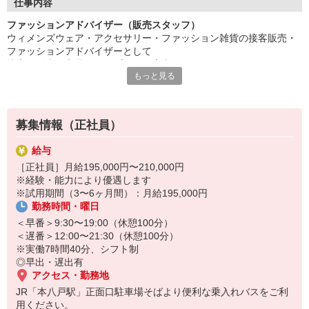
仕事内容
ファッションアドバイザー（販売スタッフ）
ウィメンズウェア・アクセサリー・ファッション雑貨の接客販売・
ファッションアドバイザーとして
接客・販売・商品ディスプレイや店内レイアウトといった
もっと見る
店舗運営業務にたずさわっていただきます。
募集情報（正社員）
給与
［正社員］月給195,000円〜210,000円
※経験・能力により優遇します
※試用期間（3〜6ヶ月間）：月給195,000円
勤務時間・曜日
＜早番＞9:30〜19:00（休憩100分）
＜遅番＞12:00〜21:30（休憩100分）
※実働7時間40分、シフト制
◎早出・遅出有
アクセス・勤務地
JR「本八戸駅」正面口駐車場そばより便利な乗入れバスをご利
用ください。