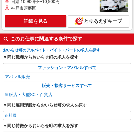
ール下田
日給 10,900円〜10,900円
神戸市須磨区
詳細を見る
キープ
詳細を見る
とりあえずキープ
アルバイト
パート
SHOO・LA・RUE
このお仕事に関連する条件で探す
アパレルスタッフ
［パート］時給1,050円〜
おいらせ町のアルバイト・バイト・パートの求人を探す
青森県上北郡おいらせ町中野平40-1 イオンモ
同じ職種からおいらせ町の求人を探す
ール下田
ファッション・アパレルすべて
詳細を見る
キープ
アパレル販売
販売・接客サービスすべて
量販店・大型SC・百貨店
同じ雇用形態からおいらせ町の求人を探す
正社員
同じ特徴からおいらせ町の求人を探す