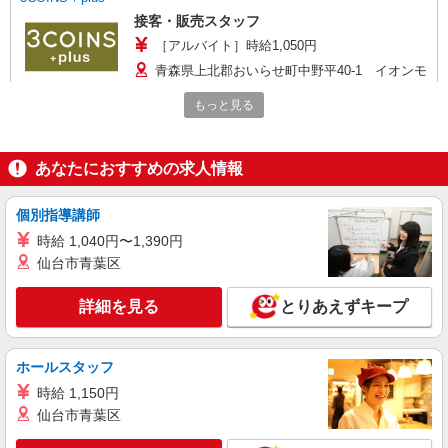
接客・販売スタッフ
［アルバイト］時給1,050円
青森県上北郡おいらせ町中野平40-1 イオンモ
ール下田
もっと見る
詳細を見る
キープ
あなたにおすすめの求人情報
正社員
KANGOL BEAUTY SALON / Kitson
個別指導講師
アイリスト
時給 1,040円〜1,390円
［正社員］月給240,000円 ※試用期間（1ヵ
仙台市青葉区
月〜6ヵ月間）：月給190,000円
青森県上北郡おいらせ町中野平40-1 イオンモ
詳細を見る
とりあえずキープ
ール下田
詳細を見る
キープ
ホールスタッフ
時給 1,150円
アルバイト
パート
仙台市青葉区
ikka THE BEAUTIFUL LIFE GREEN STORE
アパレル販売スタッフ