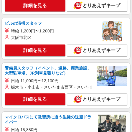
日・祝は時給＋50円 ※試用期間（実働200時
詳細を見る
とりあえずキープ
間）：時給1,090円
青森県上北郡おいらせ町中野平40-1 イオンモ
ール下田
ビルの清掃スタッフ
詳細を見る
キープ
時給 1,200円〜1,200円
大阪市北区
契約社員
ESTELLE
詳細を見る
とりあえずキープ
ジュエリー・アクセサリー販売スタッフ
［契約社員］時給1,040円 ※20時以降時間帯プ
レミアム100円支給 ※試用期間（4ヶ月間）：同条
警備員スタッフ（イベント、道路、商業施設、
件
大型駐車場、JR列車見張りなど）
青森県上北郡おいらせ町中野平40-1 イオンモ
ール下田
日給 11,000円〜12,100円
栃木市・小山市・さいたま市西区・さいたま市岩槻区・久喜市・
詳細を見る
キープ
詳細を見る
とりあえずキープ
アルバイト
パート
ASBee
マイクロバスにて教習所に通う生徒の送迎ドラ
販売スタッフ
イバー
［アルバイト・パート］時給1,100円〜1,300円
日給 15,850円
※試用期間（2ヶ月間）：時給1,090円〜1,290円