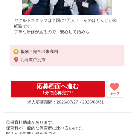
ヤクルトスタッフは全国に4万人！ そのほとんどが未
経験です。
丁寧な研修があるので、安心して始めら...
報酬／完全出来高制
北海道芦別市
◎扶養の範囲内OK 月収9万円以上
◎扶養の範囲を超えた高収入も応相談 月収17万円
以上
お届けエリアにより変動します
応募画面へ進む
稼働時間（例）8：30〜16：00
※少日数で働く場合は応相談
1分で応募完了!!
キープ
求人応募期間：2026/07/27～2026/08/31
※研修期間中は日当支払あり（6日間：2500円/日）
◎保育料助成があります。
保育料が一般的な保育所に比べ安いので、
収入への影響も最小限です。