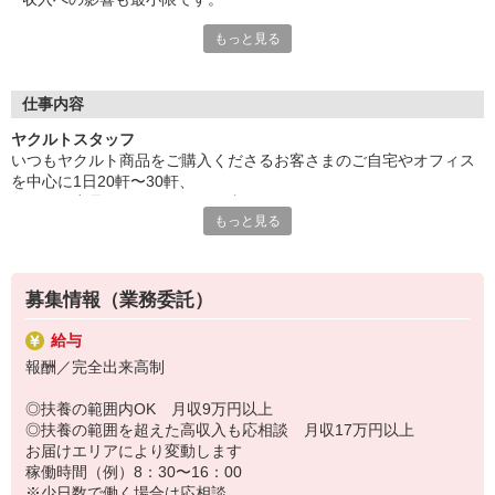
もっと見る
◎短時間勤務で家事時間をしっかり確保
朝はお子さんと一緒に通勤。
お仕事が終わればお迎え場所もすぐそば。
お子さんと過ごす時間もきちんと取れ、
仕事内容
家庭と両立も無理なく実現可能です。
ヤクルトスタッフ
いつもヤクルト商品をご購入くださるお客さまのご自宅やオフィス
◎仲間のサポートが心強い
を中心に1日20軒〜30軒、
ヤクルトスタッフの大多数が子育て中や
ヤクルト商品をお届けするお仕事です。
子育て経験を持つ主婦の方です。
もっと見る
商品を通じてお客さまとふれあう楽しさ、健康的な生活にお役立ち
仕事や育児相談なども気軽にできたり、
できる喜び。
急なお休み時にもお互い様でフォローし合っています。
ヤクルトスタッフのお仕事は、たくさんのヤリガイにあふれていま
す！
募集情報（業務委託）
特に扶養範囲外でしっかり稼ぎたい方には最適なエリアをご用意し
給与
ます。
報酬／完全出来高制
もちろんバランスよく働きたい方もご相談ください。
◎扶養の範囲内OK 月収9万円以上
〜ヤクルトスタッフの1日〜
◎扶養の範囲を超えた高収入も応相談 月収17万円以上
2児の母として仕事と家庭の両立をしているHさん。
お届けエリアにより変動します
実際のワークスタイルを、一例としてご紹介いたします！
稼働時間（例）8：30〜16：00
※時間は地域によって異なります。
※少日数で働く場合は応相談