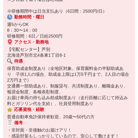
8:20 宅配センターに到着、お届けの準備
8:30 朝礼が終わったら出発
※研修期間中は日当支払あり（6日間：2500円/日）
13:00 お届け修了、翌日準備、集計作業
勤務時間・曜日
14:30お仕事修了
週5からOK
☆ココがPoint☆
8：30〜14：00
・保育料補助制度があります！
研修期間：6日／日給2500円
・家事・夕食の支度なども余裕をもってできます！
アクセス・勤務地
【宅配センター】芦別
北海道芦別市北4条東1丁目8-1
待遇
保育助成金制度あり（全地区対象。保育園料金の半額助成あ
り 子供1人の場合、助成金上限は1万5千円まで、2人目の場合
2万円まで）
交通費一部助成あり、制服貸与、共済制度あり、離職金あり、
報奨金制度、各種表彰制度、
お届け車両の持ち込み助成制度あり（走行距離に応じて持込み
料とガソリン代を支給）、社員登用制度あり
応募資格・経験
普通自動車免許保持者歓迎、20歳〜50代の方
備考
・非対面・非接触のお届けアリ！
・感染対策もしっかりしているので、安心して働けます！