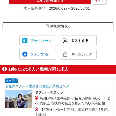
1分で応募完了!!
キープ
求人応募期間：2026/07/27～2026/08/31
閲覧履歴を見る
ブックマーク
ポストする
シェアする
URLをシェア
1
件のこの求人と職種が同じ求人
業務委託
岩見沢ヤクルト販売株式会社／芦別センター
ヤクルトスタッフ
報酬／完全出来高制 ◎扶養の範囲内OK 月収
9万円以上 ◎扶養の範囲を超えた高収入も応相
談 月収17万円以上 お届けエリアにより変動しま
【宅配センター】芦別 北海道芦別市北4条東1
す 稼働時間（例）8：30〜16：00 ※少日数で働く
丁目8-1