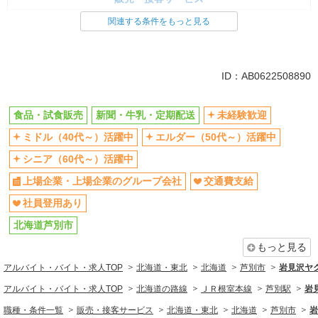
食品・試食販売
関連する条件をもっと見る
ドライバー・配達
同じ特徴から求人を探す
ID：AB0622508890
未経験歓迎
ミドル（40代～）活躍中
上場企業・上場企業のグループ会
交通費支給
食品・試食販売
新聞・牛乳・定期配送
未経験歓迎
社
ミドル（40代～）活躍中
エルダー（50代～）活躍中
社員登用あり
シニア（60代～）活躍中
上場企業・上場企業のグループ会社
交通費支給
社員登用あり
北海道芦別市
もっと見る
アルバイト・バイト・求人TOP
北海道・東北
北海道
芦別市
岩見沢ヤ
アルバイト・バイト・求人TOP
北海道の路線
ＪＲ根室本線
芦別駅
岩
職種・条件一覧
販売・接客サービス
北海道・東北
北海道
芦別市
岩