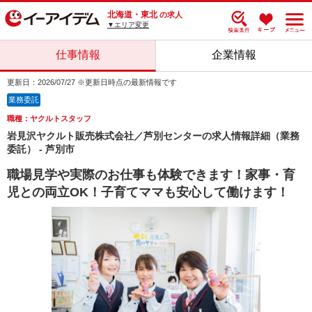
北海道・東北
の求人
▼エリア変更
仕事情報
企業情報
更新日：2026/07/27 ※更新日時点の最新情報です
業務委託
職種：ヤクルトスタッフ
岩見沢ヤクルト販売株式会社／芦別センターの求人情報詳細（業務
委託） - 芦別市
職場見学や実際のお仕事も体験できます！家事・育
児との両立OK！子育てママも安心して働けます！