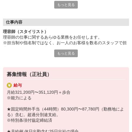
もっと見る
★ブランクが心配な方、スキルアップを目指す方
研修制度をはじめ、
ご来店から一連の流れを追える
仕事内容
接客動画マニュアルや技術マニュアルがあり、
理容師（スタイリスト）
確認や復習に活用していただけますので
理容師の仕事に関するあらゆる業務をお任せします。
安心してご応募ください。
※担当制や指名制ではなく、お一人のお客様を数名のスタッフで担
当します。
その他にも・・・
もっと見る
★オペレーションマニュアルあり★
●充実の福利厚生！
いつでも店舗の端末で視聴できる動画のオペレーションマニュアル
●業界最高水準の給与！
をご用意。
●店舗目標制で個人ノルマナシ♪
募集情報（正社員）
店舗共通の業務の一連の流れ（入店から退店の流れ）、シャンプー
●店舗売上に応じて特別手当・歩合を支給♪
の仕方、育毛スパの仕方など、プラージュの理容師用に作成した独
●予約制ではないため、お子様から高齢の方まで幅広いお客様の
給与
自のオペレーションマニュアルで、研修後の復習にも使って頂けま
対応が出来ます！
月給321,200円〜351,120円＋歩合
す。
●たくさんの経験を積めるからスキルUPが可能☆
※能力による
実務に就いてからの振り返りにも◎
●プラージュは理容店・美容店両形態を運営する企業なので、理
技術の早期習得が可能で、しっかり覚えていただけます！
容師から美容師に、美容師から理容師へ、転向可能。
★固定時間外手当（44時間）80,300円〜87,780円（勤務地によ
る）含む。超過分別途支給。
★☆★人気のクリッパーズカット技術を学べます★☆★
詳しくは備考欄にも記載あり★
※特別条項付協定締結済
クリッパーズカット技術とは…
ハサミでは難しい技術（襟足を刈り込むグラデーション、数ミリ単
★月給例 休日出勤含む25日出社の場合