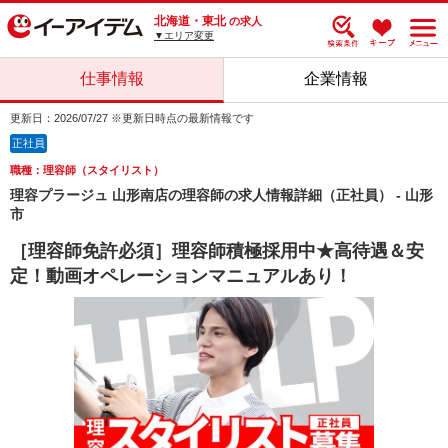
北海道・東北
の求人
▼エリア変更
仕事情報
企業情報
更新日：2026/07/27 ※更新日時点の最新情報です
正社員
職種：理容師（スタイリスト）
理容プラージュ 山形南店の理容師の求人情報詳細（正社員） - 山形
市
［理容師免許必須］理容師積極採用中★高待遇＆安
定！動画オペレーションマニュアルあり！