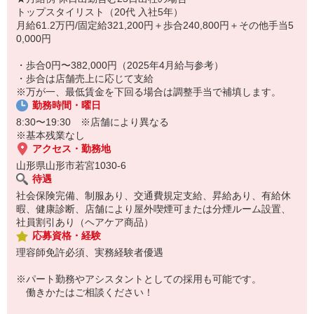
位のヘアスタイルの形成等）をバリカンを使用して行うカットの事
トップスタイリスト（20代 入社5年）
です。
月給61.2万円/固定給321,200円＋歩合240,800円＋その他手当5
さっと出来る簡単な作業に見えますが、見た目以上に高度な技術が
0,000円
必要で、スキルアップにも繋がります。
もちろんハサミの技術も習得出来ますので、ハサミとバリカンそれ
・歩合0円〜382,000円（2025年4月給与参考）
ぞれのメリットを活かし、ヘアスタイルのご提案の幅も広がります
・歩合は店舗売上に応じて支給
よ。
※万が一、最低賃金を下回る場合は調整手当で補填します。
勤務時間・曜日
8:30〜19:30 ※店舗により異なる
※基本残業なし
アクセス・勤務地
山形県山形市若宮1030-6
待遇
社会保険完備、制服あり、交通費規定支給、昇給あり、有給休
暇、健康診断、店舗により屋外喫煙可または分煙ルーム設置、
社員割引あり（ヘアケア商品）
応募資格・経験
理容師免許必須、実務経験者優遇
※パート勤務やアシスタントとしての採用も可能です。
働きかたはご相談ください！