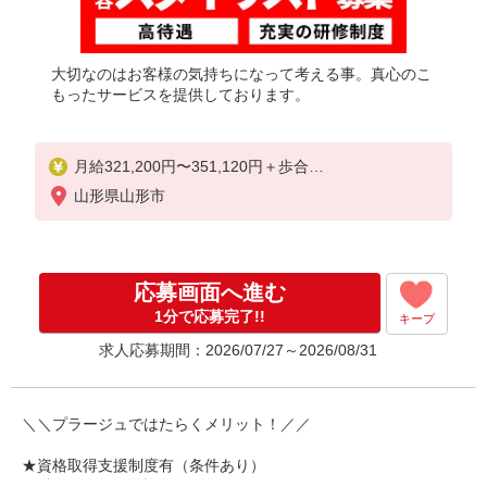
大切なのはお客様の気持ちになって考える事。真心のこ
もったサービスを提供しております。
月給321,200円〜351,120円＋歩合
※能力による
山形県山形市
★固定時間外手当（44時間）80,300円〜87,780円（
勤務地による）含む。超過分別途支給。
※特別条項付協定締結済
応募画面へ進む
★月給例 休日出勤含む25日出社の場合
1分で応募完了!!
キープ
トップスタイリスト（20代 入社5年）
求人応募期間：2026/07/27～2026/08/31
月給61.2万円/固定給321,200円＋歩合240,800円＋そ
の他手当50,000円
・歩合0円〜382,000円（2025年4月給与参考）
＼＼プラージュではたらくメリット！／／
・歩合は店舗売上に応じて支給
※万が一、最低賃金を下回る場合は調整手当で補填
★資格取得支援制度有（条件あり）
します。
働きながらの免許取得可（Ｗライセンスなど）