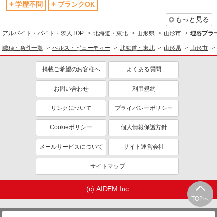
学歴不問
ブランクOK
もっと見る
アルバイト・バイト・求人TOP
北海道・東北
山形県
山形市
理容プラ
職種・条件一覧
ヘルス・ビューティー
北海道・東北
山形県
山形市
掲載ご希望のお客様へ
よくある質問
お問い合わせ
利用規約
リンクについて
プライバシーポリシー
Cookieポリシー
個人情報保護方針
メールサービスについて
サイト運営会社
サイトマップ
(c) AIDEM Inc.
TOPへ