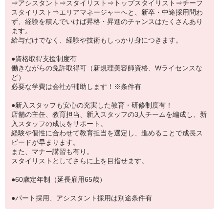
⇒アシスタント⇒スタイリスト⇒トップスタイリスト⇒チーフ
スタイリスト⇒エリアマネージャーへと、新卒・中途採用問わ
ず、経験を積んでいけば昇格・昇進のチャンスはたくさんあり
ます。
給与だけでなく、経験や技術もしっかり身につきます。
●資格取得支援制度有
働きながらの免許取得可（新規理美容師資格、Wライセンスな
ど）
必要な学費は会社が補助します！※条件有
●新入スタッフも安心の充実した教育・研修制度有！
店舗の主任、教育担当、新入スタッフの3人チームを編成し、新
入スタッフの成長をサポート。
経験や個性に合わせて教育担当を選定し、進めることで成長ス
ピードが早まります。
また、マナー講習も有り。
スタイリストとしてさらに上を目指せます。
●60歳定年制（延長雇用65歳）
●パート採用、アシスタント採用は別途条件有