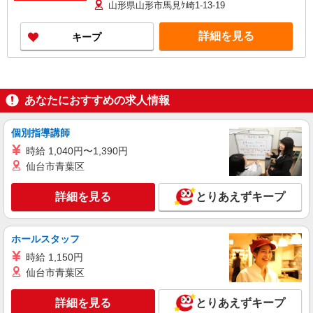
円（勤務地による）含む。超過分別途支給。 ※特
山形県山形市馬見ｹ崎1-13-19
別条項付協定締結済 ★月給例 休日出勤含む25日
出社の場合 トップスタイリスト（20代 入社5年）
詳細を見る
キープ
月給61.2万円/固定給321,200円＋歩合240,800円＋
その他手当50,000円 ・歩合0円〜382,000円（2025
年4月給与参考） ・歩合は店舗売上に応じて支給
※万が一、最低賃金を下回る場合は調整手当で補
填します。
あなたにおすすめの求人情報
個別指導講師
時給 1,040円〜1,390円
仙台市青葉区
詳細を見る
とりあえずキープ
ホールスタッフ
時給 1,150円
仙台市青葉区
詳細を見る
とりあえずキープ