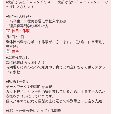
●免許がある方＝スタイリスト、免許がない方＝アシスタントで
の採用となります
●新卒生大歓迎●
・高卒生 ※理美容通信学校入学必須
・理美容専門学校卒生の方
休日・休暇
月8日〜9日
※休日出勤をお願いする事がございます。（別途、休日出勤手
当支給）
備考
●基本残業なし
ほぼ残業はありません！
時間通りに終わるので家庭や子育てと両立しながら働くスタッ
フも多数！
●現場は分業制
チームワークや協調性を重視。
カット担当、カラー担当等分業しているため、全員で一人のお
客様をきれいにしていきます。
個人ノルマではなく店舗売上に応じて特別手当・歩合を支給！
●頑張った分自分に返ってくる職場