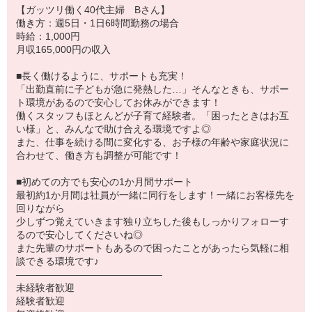
【ガッツリ働く40代主婦 Bさん】
働き方：週5日・1日6時間勤務の場合
時給：1,000円
月収165,000円の収入
■長く働けるように、サポートも充実！
「出勤直前に子どもが急に発熱した…」そんなときも、サポー
ト環境があるので安心してお休みができます！
働くスタッフもほとんどが子育て経験者。「困ったときはお互
い様」と、みんなで助け合える環境ですよ◎
また、仕事を続ける間に変化する、お子様の年齢や家庭状況に
合わせて、働き方も調整が可能です！
■初めての方でも安心の1か月間サポート
最初約1か月間は社員が一緒に同行をします！一緒にお客様先を
回りながら
少しずつ覚えていきます独り立ちした後もしっかりフォローす
るので安心してくださいね◎
また先輩のサポートもあるので困ったことがあったら気軽に相
談できる環境です♪
―――――――――――――――
未経験者歓迎
経験者歓迎