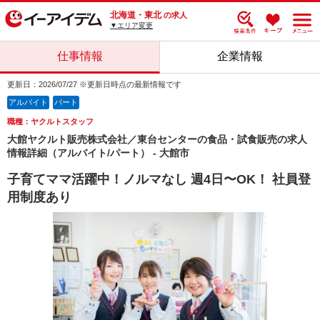
北海道・東北
の求人
▼エリア変更
仕事情報
企業情報
更新日：2026/07/27 ※更新日時点の最新情報です
アルバイト
パート
職種：ヤクルトスタッフ
大館ヤクルト販売株式会社／東台センターの食品・試食販売の求人
情報詳細（アルバイト/パート） - 大館市
子育てママ活躍中！ノルマなし 週4日〜OK！ 社員登
用制度あり