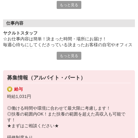
独り立ちに向けて徐々にお仕事に慣れていただくの
もっと見る
■充実した研修制度！
で、
■うれしい社割あり！
初めての方も安心して働くことができます♪
☆「ありがとう」をたくさんもらえる仕事です！
仕事内容
毎週、決まった時間帯に、決まったお客様へのお届け・販売。
ヤクルトスタッフ
基本的に同じお客様へのお届け業務なので、楽しく、安心して働
☆お仕事内容は簡単！決まった時間・場所にお届け！
くことができます！
毎週心待ちにしてくださっている決まったお客様の自宅やオフィス
「お子さんは元気ですか？」「最近こんなことに悩んでて…」な
へヤクルト商品を車でお届け！
ど、フランクに話せる環境◎
もっと見る
＊1日の配達軒数：15〜25軒
＊ノルマ・商品買取りはありません！
☆ヤクルトの強み！
■何より、知名度抜群の有名商品！
☆ある1日の流れ
■自分のペースで働ける◎
募集情報（アルバイト・パート）
子育てママAさん
■家計にうれしい、社割あり！
＊スタッフ歴1年 30代 平均収入 85,000円/月（週4勤務 扶養内
看板商品のYakult1000やヤクルト400など当社指定商品が半額で
給与
お子さま2人：8歳、5歳）
購入可能！
時給1,031円
8：40 出勤、準備
あなたと、大切な家族の健康も一緒に守れる、うれしい特典です
9：00 お届け出発
◎
◎働ける時間や環境に合わせて最大限に考慮します！
〜お届け中〜
◎扶養の範囲内OK！また扶養の範囲を超えた高収入も可能で
12：30 帰社、休憩・ランチ
す！
13：00 翌日準備、入金処理
★まずはご相談ください★
13：30 帰宅
研修制度あり