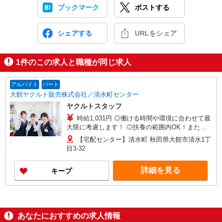
ブックマーク
ポストする
シェアする
URLをシェア
1
件のこの求人と職種が同じ求人
アルバイト
パート
大館ヤクルト販売株式会社／清水町センター
ヤクルトスタッフ
時給1,031円 ◎働ける時間や環境に合わせて最
大限に考慮します！ ◎扶養の範囲内OK！また扶
養の範囲を超えた高収入も可能です！ ★まずはご
【宅配センター】清水町 秋田県大館市清水1丁
相談ください★ 研修制度あり ＊内容 研修日数 5
目3-32
日（座学研修、現場研修等） 研修時の給与 日額
1,031円 5日間の研修終了後も 約1か月間、社員と
詳細を見る
キープ
一緒にお客様先を回ります！ 独り立ちに向けて
徐々にお仕事に慣れていただくので、 初めての方
も安心して働くことができます♪
あなたにおすすめの求人情報