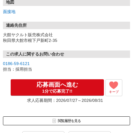
TEL：0186-59-6121
地図
＝＝＝＝＝＝＝＝＝＝＝＝＝＝＝
面接地
【応募後の流れ】
■応募
連絡先住所
内容を確認し、3営業日以内には、面接のご連絡をします。
大館ヤクルト販売株式会社
秋田県大館市根下戸新町2-35
■面接（1回）
面接には、私服でお越しください。
ご不明点や不安な点を解消しながら、フランクにできればと思って
この求人に関するお問い合わせ
ます。
0186-59-6121
担当：採用担当
■内定・採用
一緒にがんばりましょう！※入社日は相談に応じます。
応募画面へ進む
1分で応募完了!!
キープ
求人応募期間：2026/07/27～2026/08/31
閲覧履歴を見る