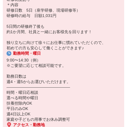
子育てママBさん
＊内容
＊スタッフ歴5年 40代 平均収入 165,000円/月（週5勤務 扶養
研修日数 5日（座学研修、現場研修等）
外 お子さま1人：17歳）
研修時の給与 日額1,031円
8：15 出勤・準備
8：40 お届け出発
5日間の研修終了後も
〜お届け中〜
約1か月間、社員と一緒にお客様先を回ります！
13：30 帰社、休憩・ランチ
14：30 翌日準備、入金処理
独り立ちに向けて徐々にお仕事に慣れていただくので、
15：00 帰宅
初めての方も安心して働くことができます♪
勤務時間・曜日
☆未経験歓迎！研修・サポートも充実！
「販売は未経験だけど…」「商品が覚えられるか不安…」などの心
9:00〜14:30（例）
配もいりません！
※ご要望に応じて相談可能です。
☆活躍中のスタッフさん
勤務日数は
現在、スタッフは81名
週4・週5からお選びいただけます。
└主婦81名
――――――――――――――――
└20〜30代 17名／40代 20名／50代以上 44名
時間・曜日応相談
※2025年1月時点
選べる時間や曜日
扶養控除内OK
平日のみOK
週4日以上OK
家庭や子どもの用事でお休み調整可
アクセス・勤務地