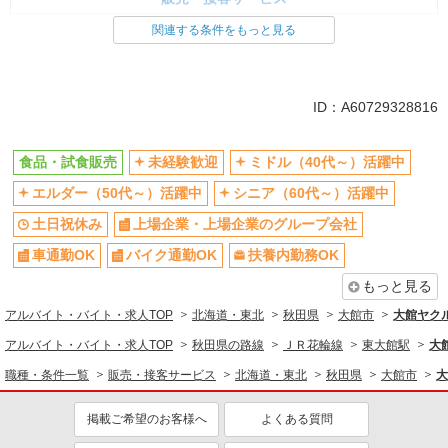
食品・試食販売
関連する条件をもっと見る
同じ特徴から求人を探す
未経験歓迎
ミドル（40代～）活躍中
ID：A60729328816
土日祝休み
上場企業・上場企業のグループ会
社
食品・試食販売
未経験歓迎
ミドル（40代～）活躍中
車通勤OK
扶養内勤務OK
エルダー（50代～）活躍中
シニア（60代～）活躍中
交通費支給
社員登用あり
土日祝休み
上場企業・上場企業のグループ会社
車通勤OK
バイク通勤OK
扶養内勤務OK
もっと見る
アルバイト・バイト・求人TOP
北海道・東北
秋田県
大館市
大館ヤク
アルバイト・バイト・求人TOP
秋田県の路線
ＪＲ花輪線
東大館駅
大
職種・条件一覧
販売・接客サービス
北海道・東北
秋田県
大館市
大
掲載ご希望のお客様へ
よくある質問