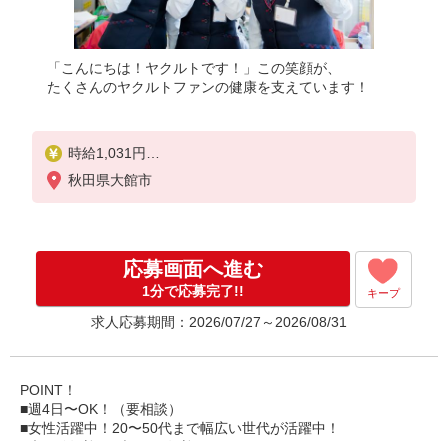
「こんにちは！ヤクルトです！」この笑顔が、
たくさんのヤクルトファンの健康を支えています！
時給1,031円
秋田県大館市
◎働ける時間や環境に合わせて最大限に考慮します
！
◎扶養の範囲内OK！また扶養の範囲を超えた高収入
も可能です！
応募画面へ進む
★まずはご相談ください★
1分で応募完了!!
キープ
研修制度あり
求人応募期間：2026/07/27～2026/08/31
＊内容
研修日数 5日（座学研修、現場研修等）
研修時の給与 日額1,031円
POINT！
5日間の研修終了後も
■週4日〜OK！（要相談）
約1か月間、社員と一緒にお客様先を回ります！
■女性活躍中！20〜50代まで幅広い世代が活躍中！
■未経験歓迎！ブランク歓迎！