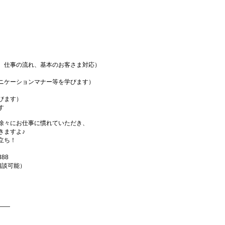
、仕事の流れ、基本のお客さま対応）
ニケーションマナー等を学びます）
びます）
す
徐々にお仕事に慣れていただき、
きますよ♪
立ち！
88
は相談可能）
――