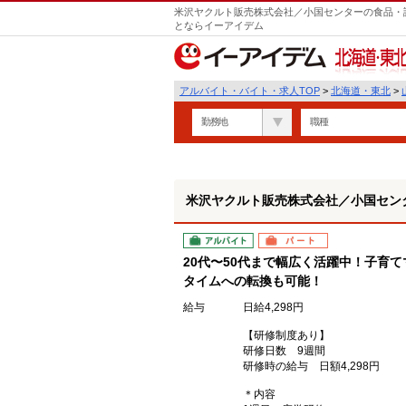
米沢ヤクルト販売株式会社／小国センターの食品・試
とならイーアイデム
北海道・東北
アルバイト・バイト・求人TOP
>
北海道・東北
>
勤務地
職種
米沢ヤクルト販売株式会社／小国セン
アルバイト
パート
20代〜50代まで幅広く活躍中！子育
タイムへの転換も可能！
給与
日給4,298円
【研修制度あり】
研修日数 9週間
研修時の給与 日額4,298円
＊内容