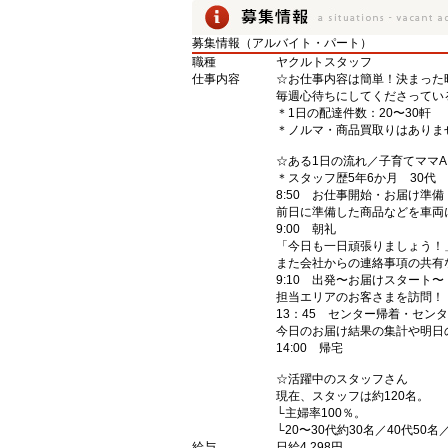
募集情報（アルバイト・パート）
職種
ヤクルトスタッフ
仕事内容
☆お仕事内容は簡単！決まった
毎週心待ちにしてくださってい
＊1日の配達件数：20〜30軒
＊ノルマ・商品買取りはありま
☆ある1日の流れ／子育てママ
＊スタッフ歴5年6か月 30代 
8:50 お仕事開始・お届け準備
前日に準備した商品などを車両
9:00 朝礼
「今日も一日頑張りましょう！
また会社からの連絡事項の共有
9:10 出発〜お届けスタート〜
担当エリアのお客さまを訪問！
13：45 センター帰着・セン
今日のお届け結果の集計や明日
14:00 帰宅
☆活躍中のスタッフさん
現在、スタッフは約120名。
└主婦率100％。
└20〜30代約30名／40代50名
給与
日給4,298円