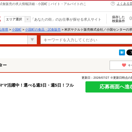
よくある
食販売の求人情報詳細 - 小国町｜バイト・アルバイトのこ
保存した
0
エリア選択
「あなたの街」のお仕事が探せる求人サイト
検索条件
山形県
>
小国町
>
小国町の食品・試食販売
> 米沢ヤクルト販売株式会社／小国センターの
ター
キ
更新日：2026/07/27 ※更新日時点
てママ活躍中！選べる週3日・週5日！フル
応募画面へ進