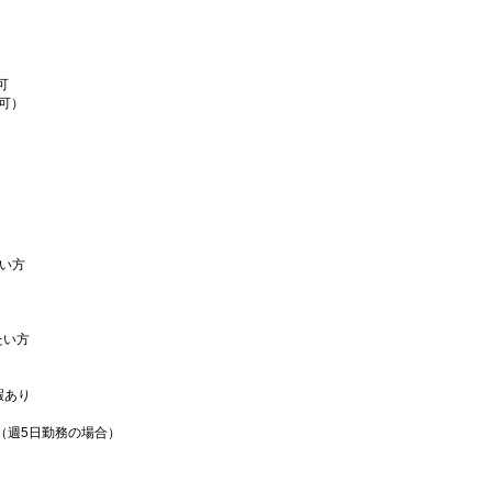
可
可）
い方
たい方
暇あり
（週5日勤務の場合）