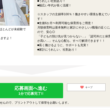
■うれしい社割あり！
■幅広い年代が長く活躍！
☆スタッフの主婦率100％！働きやすい環境を整えて
す！
■生後6か月〜利用可能な保育所をご用意！
月額保育料は基本無料と家計にやさしい♪職場の近くに
ほとんどが未経験で
ので、安心◎
「子どもの預け先が見つからない…」「認可外だと保
れますよ！
が高い…」そんな心配も、すべて解消できます！！
■長く働けるように、サポートも充実！
■家計にうれしい、社割あり！
応募画面へ進む
キープ
1分で応募完了!!
せんので、プリントアウトして保管をお願いします。