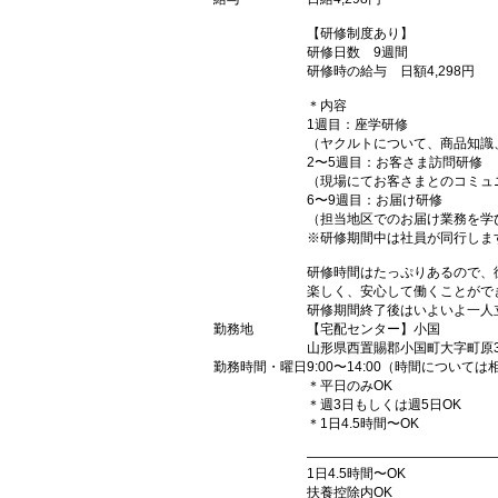
【研修制度あり】
研修日数 9週間
研修時の給与 日額4,298円
＊内容
1週目：座学研修
（ヤクルトについて、商品知識
2〜5週目：お客さま訪問研修
（現場にてお客さまとのコミュ
6〜9週目：お届け研修
（担当地区でのお届け業務を学
※研修期間中は社員が同行しま
研修時間はたっぷりあるので、
楽しく、安心して働くことがで
研修期間終了後はいよいよ一人
勤務地
【宅配センター】小国
山形県西置賜郡小国町大字町原3
勤務時間・曜日
9:00〜14:00（時間について
＊平日のみOK
＊週3日もしくは週5日OK
＊1日4.5時間〜OK
――――――――――――――
1日4.5時間〜OK
扶養控除内OK