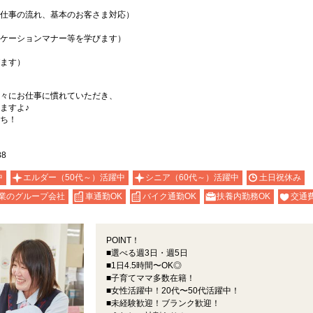
仕事の流れ、基本のお客さま対応）
ケーションマナー等を学びます）
ます）
々にお仕事に慣れていただき、
ますよ♪
ち！
8
中
エルダー（50代～）活躍中
シニア（60代～）活躍中
土日祝休み
業のグループ会社
車通勤OK
バイク通勤OK
扶養内勤務OK
交通
POINT！
■選べる週3日・週5日
■1日4.5時間〜OK◎
■子育てママ多数在籍！
■女性活躍中！20代〜50代活躍中！
■未経験歓迎！ブランク歓迎！