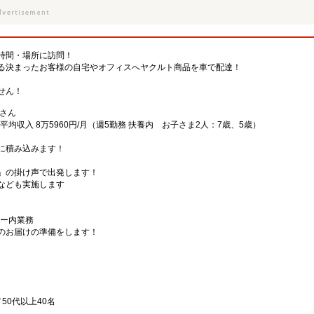
時間・場所に訪問！
る決まったお客様の自宅やオフィスへヤクルト商品を車で配達！
せん！
Aさん
平均収入 8万5960円/月（週5勤務 扶養内 お子さま2人：7歳、5歳）
に積み込みます！
」の掛け声で出発します！
なども実施します
ター内業務
のお届けの準備をします！
／50代以上40名