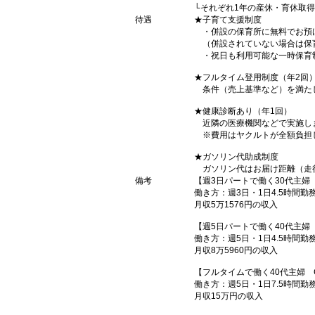
└それぞれ1年の産休・育休取
待遇
★子育て支援制度
・併設の保育所に無料でお預
（併設されていない場合は保
・祝日も利用可能な一時保育制
★フルタイム登用制度（年2回
条件（売上基準など）を満た
★健康診断あり（年1回）
近隣の医療機関などで実施し
※費用はヤクルトが全額負担
★ガソリン代助成制度
ガソリン代はお届け距離（走
備考
【週3日パートで働く30代主婦
働き方：週3日・1日4.5時間勤
月収5万1576円の収入
【週5日パートで働く40代主婦
働き方：週5日・1日4.5時間勤
月収8万5960円の収入
【フルタイムで働く40代主婦 
働き方：週5日・1日7.5時間勤
月収15万円の収入