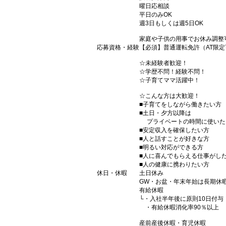
曜日応相談
平日のみOK
週3日もしくは週5日OK
家庭や子供の用事でお休み調整
応募資格・経験
【必須】普通運転免許（AT限定
☆未経験者歓迎！
☆学歴不問！経験不問！
☆子育てママ活躍中！
☆こんな方は大歓迎！
■子育てをしながら働きたい方
■土日・夕方以降は
プライベートの時間に使いた
■安定収入を確保したい方
■人と話すことが好きな方
■明るい対応ができる方
■人に喜んでもらえる仕事がし
■人の健康に携わりたい方
休日・休暇
土日休み
GW・お盆・年末年始は長期休
有給休暇
└・入社半年後に原則10日付与
・有給休暇消化率90％以上
産前産後休暇・育児休暇