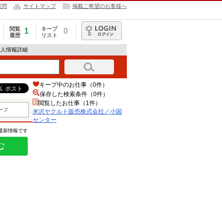
質問
サイトマップ
掲載ご希望のお客様へ
閲覧
キープ
1
0
履歴
リスト
ログイン
求人情報詳細
キープ中のお仕事（0件）
保存した検索条件（
0
件）
閲覧したお仕事（1件）
ープ
米沢ヤクルト販売株式会社／小国
センター
の最新情報です
む