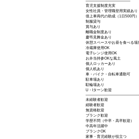
――――――――――――
育児支援制度充実
女性社員・管理職登用実績あり
借上車両代の助成（1日500円）
制服貸与
賞与あり
離職金制度あり
慶弔見舞金あり
休憩スペースやお昼を食べる場
冷蔵庫使用OK
電子レンジ使用OK
お弁当持参OKな風土
個人ロッカーあり
個人机あり
車・バイク・自転車通勤可
駐車場あり
駐輪場あり
U・Iターン歓迎
――――――――――――――
未経験者歓迎
経験者歓迎
無資格歓迎
ブランク歓迎
学歴不問（中卒・高卒歓迎）
中高年活躍中
ブランクOK
家事・育児経験が役立つ