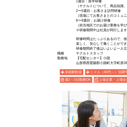
1週目：座学研修
（ヤクルトについて、商品知識、
2〜5週目：お客さま訪問研修
（現場にてお客さまとのコミュニ
6〜9週目：お届け研修
（担当地区でのお届け業務を学び
※研修期間中は社員が同行します
研修時間はたっぷりあるので、徐
楽しく、安心して働くことができ
研修期間終了後はいよいよ一人立
職種
ヤクルトスタッフ
勤務地
【宅配センター】小国
山形県西置賜郡小国町大字町原38
未経験歓迎
ミドル（40代～）活躍
週2～3日勤務OK
上場企業・上場企