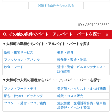
食品・試食販売
関連する条件をもっと見る
ドライバー・配達
同じ特徴から求人を探す
ID：A60729328652
未経験歓迎
土日祝休み
その他の条件でバイト・アルバイト・パートを探す
上場企業・上場企業のグループ会
車通勤OK
社
大和町の職種からバイト・アルバイト・パートを探す
扶養内勤務OK
交通費支給
販売・接客サービス
教育・保育
ファッション・アパレル
軽作業・製造・物流
飲食・フード
清掃・警備・ビルメンテナンス・
設備管理
大和町の人気の職種からバイト・アルバイト・パートを探す
ファストフード・デリ
美容師・ネイリスト・まつげ施術
梱包・仕分け・ピッキング
雑貨・コスメ販売
フロント・受付・フロア案内
施設警備・交通誘導警備・駐車輪
場管理・イベント警備