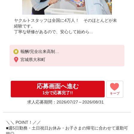
ヤクルトスタッフは全国に4万人！ そのほとんどが未
経験です。
丁寧な研修があるので、安心して始めら...
報酬/完全出来高制
月給10万円〜扶養内OK/月給14万円以上可 扶養外
宮城県大和町
も可能！
※収入補償あり／3か月間
10万4,000円（時給1,040円×出勤時間 歴日数により
前後します）
応募画面へ進む
【扶養内で働く30代主婦 Aさん】
1分で応募完了!!
キープ
働き方：週5日・1日5時間勤務の場合
求人応募期間：2026/07/27～2026/08/31
月収10万4千円の収入
【ガッツリ働く40代主婦 Bさん】
働き方：週5日・1日7時間勤務の場合
＼＼ POINT！／／
月収14万6千円の収入
■週5日勤務・土日祝日お休み・お子さまの帰宅に合わせて退勤可
扶養を外れてガッツリ働いている方も多数！
能◎