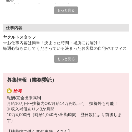
■保育所あり！子育てママ多数在籍！
研修制度あり
もっと見る
■女性活躍中！30代・40代活躍中！
研修時の給与 机上研修 日給：1,040円×3.5時間
■未経験歓迎！ブランク歓迎！
現場研修 日給：1,040円×5時間
■うれしい社割あり！
仕事内容
☆インタビュー／子育てママAさん（30代、働き始めて2年）
ヤクルトスタッフ
仕事を終えて夕方までには帰れるので、子どもとの時間が取れ、
☆お仕事内容は簡単！決まった時間・場所にお届け！
家事と育児の両立をしながら収入を得ることができています。
毎週心待ちにしてくださっている決まったお客様の自宅やオフィス
センターでは仲間と悩みを共有したりしながら楽しく充実した
へヤクルト商品を配達！
日々を過ごしています。子どもの急な体調不良の時も、センター
もっと見る
お届け車輌は、会社リースの自転車・シャトル・三輪バイク・自家
の仲間がフォローしてくれるので安心して休むことができていま
用車などバイク未経験でもしっかり研修！
す。
ほとんどの方がバイク未経験から乗られています★
＊1日の配達軒数：20〜30軒
☆活躍中のスタッフさん
募集情報（業務委託）
＊配達エリア：勤務センター近隣
現在、スタッフは520名。
＊ノルマ・商品買取りはありません！
→各センターごと10〜20名程度の仲間が働いています。
給与
20代〜50代まで幅広い年代が活躍中！
報酬/完全出来高制
☆ある1日の流れ
月給10万円〜扶養内OK/月給14万円以上可 扶養外も可能！
子育てママAさん＊スタッフ歴2年 30代
※収入補償あり／3か月間
平均収入 104,000円/月（週5平日勤務 扶養内 お子さま2人）
10万4,000円（時給1,040円×出勤時間 歴日数により前後しま
8:40 センターへ出社
す）
9:00 お客さまへ商品のお届け
※曜日により 20〜25軒/日の決まったお宅、オフィスへお
【扶養内で働く30代主婦 Aさん】