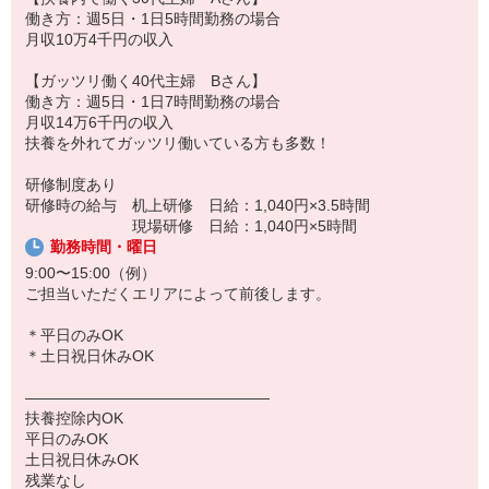
届けします
働き方：週5日・1日5時間勤務の場合
お客さまはお子様がいる個人宅や長くご愛飲いただいてい
月収10万4千円の収入
るオフィスなど様々！いろいろな方とコミュニケーションをとるこ
とができます
【ガッツリ働く40代主婦 Bさん】
13:00 センターに帰着し仲間と昼食タイム
働き方：週5日・1日7時間勤務の場合
14:00 当日の売り上げ集計と次の日のお届け準備
月収14万6千円の収入
14:40 帰宅
扶養を外れてガッツリ働いている方も多数！
※週5平日 扶養外勤務の方の1日の流れは備考欄を参照ください。
研修制度あり
研修時の給与 机上研修 日給：1,040円×3.5時間
現場研修 日給：1,040円×5時間
勤務時間・曜日
9:00〜15:00（例）
ご担当いただくエリアによって前後します。
＊平日のみOK
＊土日祝日休みOK
――――――――――――――――
扶養控除内OK
平日のみOK
土日祝日休みOK
残業なし