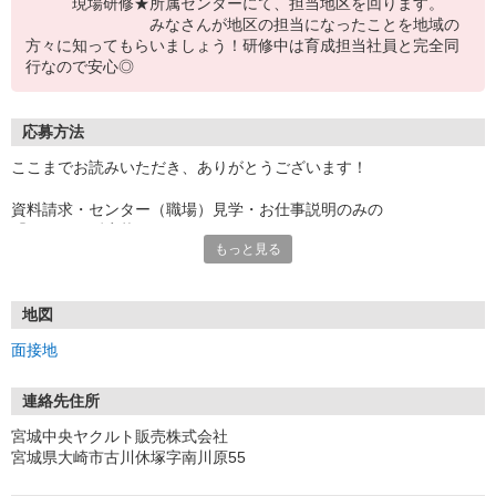
現場研修★所属センターにて、担当地区を回ります。
みなさんが地区の担当になったことを地域の
方々に知ってもらいましょう！研修中は育成担当社員と完全同
行なので安心◎
応募方法
ここまでお読みいただき、ありがとうございます！
資料請求・センター（職場）見学・お仕事説明のみの
「とりあえず応募」OKです！
もっと見る
少しでも気になった方は、ぜひぜひご応募くださいね♪
＝＝＝＝＝＝＝＝＝＝＝＝＝＝＝
お電話でのご応募もOK！
TEL：022-384-8960
地図
＝＝＝＝＝＝＝＝＝＝＝＝＝＝＝
面接地
【応募後の流れ】
■応募
内容を確認し、弊社採用担当社員よりご連絡をします。
連絡先住所
（営業日：土日祝日除く）
宮城中央ヤクルト販売株式会社
宮城県大崎市古川休塚字南川原55
■センター（保育園）見学
センター（保育園）見学には、私服でお越しください。お子様連れ