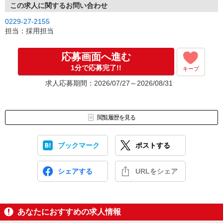
も大歓迎！
この求人に関するお問い合わせ
専任のスタッフがお仕事についてご説明いたします。
0229-27-2155
ご不明点や不安な点を解消しながら、フランクにできればと思って
担当：採用担当
ます。ご不明な点はなんでも聞いてください！
なかなか家を空けることができない…そんな方にはお宅へお伺いし
ての説明も可能です。その場合は、女性スタッフがお伺いしますの
応募画面へ進む
でご安心ください。
1分で応募完了!!
キープ
■面接（1回）
求人応募期間：2026/07/27～2026/08/31
採用面接は1度、本社または営業所にて行います。
■内定・採用 研修スタート
一緒にがんばりましょう！※入社日は相談に応じます。
閲覧履歴を見る
ブックマーク
ポストする
シェアする
URLをシェア
あなたにおすすめの求人情報