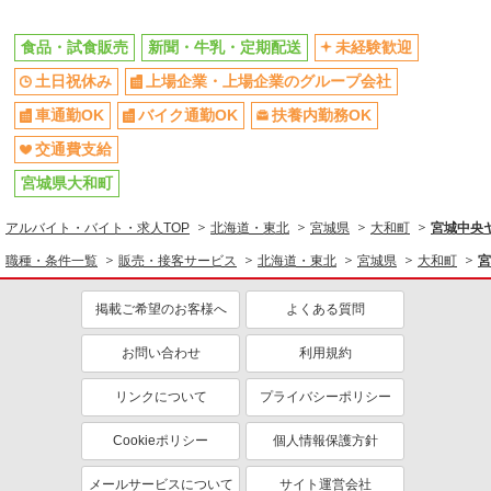
食品・試食販売
新聞・牛乳・定期配送
未経験歓迎
土日祝休み
上場企業・上場企業のグループ会社
車通勤OK
バイク通勤OK
扶養内勤務OK
交通費支給
宮城県大和町
アルバイト・バイト・求人TOP
北海道・東北
宮城県
大和町
宮城中央
職種・条件一覧
販売・接客サービス
北海道・東北
宮城県
大和町
宮
掲載ご希望のお客様へ
よくある質問
お問い合わせ
利用規約
リンクについて
プライバシーポリシー
Cookieポリシー
個人情報保護方針
メールサービスについて
サイト運営会社