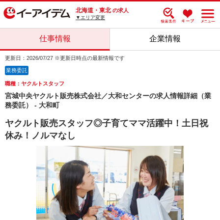
北海道・東北
の求人
▼エリア変更
仕事情報
企業情報
更新日：2026/07/27 ※更新日時点の最新情報です
業務委託
職種：ヤクルトスタッフ
宮城中央ヤクルト販売株式会社／大和センターの求人情報詳細（業
務委託） - 大和町
ヤクルト販売スタッフ◎子育てママ活躍中！土日祝
休み！ノルマなし