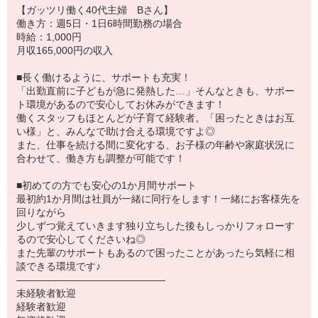
【ガッツリ働く40代主婦 Bさん】
働き方：週5日・1日6時間勤務の場合
時給：1,000円
月収165,000円の収入
■長く働けるように、サポートも充実！
「出勤直前に子どもが急に発熱した…」そんなときも、サポー
ト環境があるので安心してお休みができます！
働くスタッフもほとんどが子育て経験者。「困ったときはお互
い様」と、みんなで助け合える環境ですよ◎
また、仕事を続ける間に変化する、お子様の年齢や家庭状況に
合わせて、働き方も調整が可能です！
■初めての方でも安心の1か月間サポート
最初約1か月間は社員が一緒に同行をします！一緒にお客様先を
回りながら
少しずつ覚えていきます独り立ちした後もしっかりフォローす
るので安心してくださいね◎
また先輩のサポートもあるので困ったことがあったら気軽に相
談できる環境です♪
―――――――――――――――
未経験者歓迎
経験者歓迎