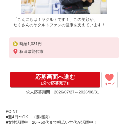
「こんにちは！ヤクルトです！」この笑顔が、
たくさんのヤクルトファンの健康を支えています！
時給1,031円
秋田県能代市
◎働ける時間や環境に合わせて最大限に考慮します
！
◎扶養の範囲内OK！また扶養の範囲を超えた高収入
も可能です！
応募画面へ進む
★まずはご相談ください★
1分で応募完了!!
キープ
研修制度あり
求人応募期間：2026/07/27～2026/08/31
＊内容
研修日数 5日（座学研修、現場研修等）
研修時の給与 日額1,031円
POINT！
5日間の研修終了後も
■週4日〜OK！（要相談）
約1か月間、社員と一緒にお客様先を回ります！
■女性活躍中！20〜50代まで幅広い世代が活躍中！
■未経験歓迎！ブランク歓迎！