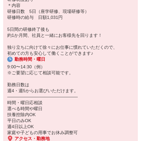
子育てママBさん
＊内容
＊スタッフ歴5年 40代 平均収入 165,000円/月（週5勤務 扶養
研修日数 5日（座学研修、現場研修等）
外 お子さま1人：17歳）
研修時の給与 日額1,031円
8：15 出勤・準備
8：40 お届け出発
5日間の研修終了後も
〜お届け中〜
約1か月間、社員と一緒にお客様先を回ります！
13：30 帰社、休憩・ランチ
14：30 翌日準備、入金処理
独り立ちに向けて徐々にお仕事に慣れていただくので、
15：00 帰宅
初めての方も安心して働くことができます♪
勤務時間・曜日
☆未経験歓迎！研修・サポートも充実！
「販売は未経験だけど…」「商品が覚えられるか不安…」などの心
9:00〜14:30（例）
配もいりません！
※ご要望に応じて相談可能です。
☆活躍中のスタッフさん
勤務日数は
現在、スタッフは81名
週4・週5からお選びいただけます。
└主婦81名
――――――――――――――――
└20〜30代 17名／40代 20名／50代以上 44名
時間・曜日応相談
※2025年1月時点
選べる時間や曜日
扶養控除内OK
平日のみOK
週4日以上OK
家庭や子どもの用事でお休み調整可
アクセス・勤務地