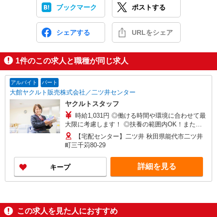
ブックマーク
ポストする
シェアする
URLをシェア
1
件のこの求人と職種が同じ求人
アルバイト
パート
大館ヤクルト販売株式会社／二ツ井センター
ヤクルトスタッフ
時給1,031円 ◎働ける時間や環境に合わせて最
大限に考慮します！ ◎扶養の範囲内OK！また扶
養の範囲を超えた高収入も可能です！ ★まずはご
【宅配センター】二ツ井 秋田県能代市二ツ井
相談ください★ 研修制度あり ＊内容 研修日数 5
町三千苅80-29
日（座学研修、現場研修等） 研修時の給与 日額
1,031円 5日間の研修終了後も 約1か月間、社員と
詳細を見る
キープ
一緒にお客様先を回ります！ 独り立ちに向けて
徐々にお仕事に慣れていただくので、 初めての方
も安心して働くことができます♪
この求人を見た人におすすめ