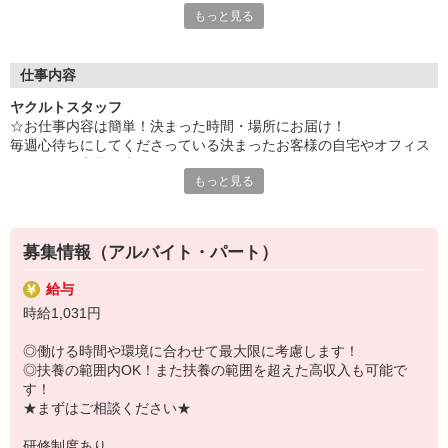
独り立ちに向けて徐々にお仕事に慣れていただくの
もっと見る
■充実した研修制度！
で、
■うれしい社割あり！
初めての方も安心して働くことができます♪
☆「ありがとう」をたくさんもらえる仕事です！
仕事内容
毎週、決まった時間帯に、決まったお客様へのお届け・販売。
ヤクルトスタッフ
基本的に同じお客様へのお届け業務なので、楽しく、安心して働
☆お仕事内容は簡単！決まった時間・場所にお届け！
くことができます！
毎週心待ちにしてくださっている決まったお客様の自宅やオフィス
「お子さんは元気ですか？」「最近こんなことに悩んでて…」な
へヤクルト商品を車でお届け！
ど、フランクに話せる環境◎
もっと見る
＊1日の配達軒数：15〜25軒
＊ノルマ・商品買取りはありません！
☆ヤクルトの強み！
■何より、知名度抜群の有名商品！
☆ある1日の流れ
■自分のペースで働ける◎
募集情報（アルバイト・パート）
子育てママAさん
■家計にうれしい、社割あり！
＊スタッフ歴1年 30代 平均収入 85,000円/月（週4勤務 扶養内
看板商品のYakult1000やヤクルト400など当社指定商品が半額で
給与
お子さま2人：8歳、5歳）
購入可能！
時給1,031円
8：40 出勤、準備
あなたと、大切な家族の健康も一緒に守れる、うれしい特典です
9：00 お届け出発
◎
◎働ける時間や環境に合わせて最大限に考慮します！
〜お届け中〜
◎扶養の範囲内OK！また扶養の範囲を超えた高収入も可能で
12：30 帰社、休憩・ランチ
す！
13：00 翌日準備、入金処理
★まずはご相談ください★
13：30 帰宅
研修制度あり