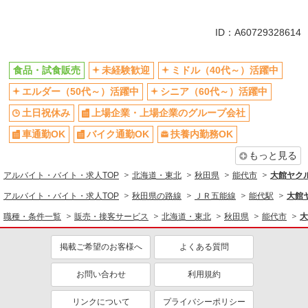
同じ特徴から求人を探す
未経験歓迎
ミドル（40代～）活躍中
ID：A60729328614
土日祝休み
上場企業・上場企業のグループ会
社
食品・試食販売
未経験歓迎
ミドル（40代～）活躍中
車通勤OK
扶養内勤務OK
エルダー（50代～）活躍中
シニア（60代～）活躍中
交通費支給
社員登用あり
土日祝休み
上場企業・上場企業のグループ会社
車通勤OK
バイク通勤OK
扶養内勤務OK
もっと見る
アルバイト・バイト・求人TOP
北海道・東北
秋田県
能代市
大館ヤク
アルバイト・バイト・求人TOP
秋田県の路線
ＪＲ五能線
能代駅
大館
職種・条件一覧
販売・接客サービス
北海道・東北
秋田県
能代市
大
掲載ご希望のお客様へ
よくある質問
お問い合わせ
利用規約
リンクについて
プライバシーポリシー