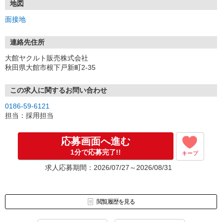
TEL：0186-59-6121
地図
＝＝＝＝＝＝＝＝＝＝＝＝＝＝＝
面接地
【応募後の流れ】
■応募
連絡先住所
内容を確認し、3営業日以内には、面接のご連絡をします。
大館ヤクルト販売株式会社
秋田県大館市根下戸新町2-35
■面接（1回）
面接には、私服でお越しください。
ご不明点や不安な点を解消しながら、フランクにできればと思って
この求人に関するお問い合わせ
ます。
0186-59-6121
担当：採用担当
■内定・採用
一緒にがんばりましょう！※入社日は相談に応じます。
応募画面へ進む
1分で応募完了!!
キープ
求人応募期間：2026/07/27～2026/08/31
閲覧履歴を見る